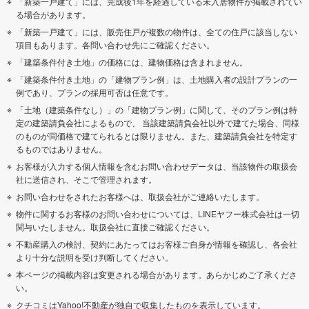
「新築一戸建て」には、完成後1年を経過している未入居物件が掲載されてい
る場合があります。
「新築一戸建て」には、販売住戸が複数の物件は、全ての住戸に該当しない
項目もあります。各問い合わせ先にご確認ください。
「建築条件付き土地」の価格には、建物価格は含まれません。
「建築条件付き土地」の「建物プラン例」は、土地購入者の設計プランの一
例であり、プランの採用可否は任意です。
「土地（建築条件なし）」の「建物プラン例」に関して、そのプラン例は特
定の建築請負会社によるもので、 当該建築請負会社以外で建てた場合、同様
のものが同価格で建てられるとは限りません。また、建築請負会社を特定す
るものではありません。
お客様が入力する個人情報を含むお問い合わせデータは、当該物件の取扱会
社に送信され、そこで管理されます。
お問い合わせをされたお客様へは、取扱会社がご連絡いたします。
物件に関するお客様のお問い合わせについては、LINEヤフー株式会社は一切
関与いたしません。取扱会社に直接ご確認ください。
不動産購入の検討、契約にあたってはお客様ご自身が情報を確認し、各会社
より十分な説明を受け判断してください。
本ページの掲載内容は変更される場合があります。あらかじめご了承くださ
い。
クチコミはYahoo!不動産が独自で収集したものを表示しています。