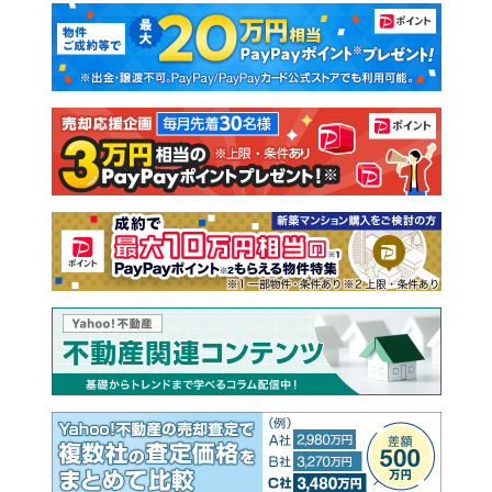
マンションカタログ
教えて！住まいの先生
新築マンション
中古マンション
新築一戸建て
中古一戸建て
注文住宅
土地
売却査定