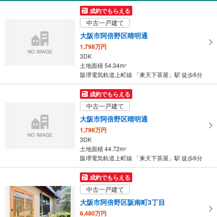
受
成約でもらえる
け
中古一戸建て
取
大阪市阿倍野区晴明通
る
1,798万円
・
3DK
条
土地面積 54.34m
2
件
阪堺電気軌道上町線 「東天下茶屋」駅 徒歩6分
を
マ
成約でもらえる
イ
中古一戸建て
ペ
大阪市阿倍野区晴明通
ー
1,798万円
ジ
3DK
に
土地面積 44.72m
2
保
阪堺電気軌道上町線 「東天下茶屋」駅 徒歩6分
存
す
成約でもらえる
る
中古一戸建て
大阪市阿倍野区阪南町3丁目
6,480万円