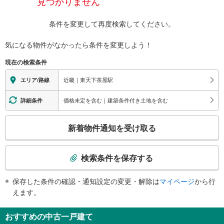
見つかりません
条件を変更して再度検索してください。
気になる物件がなかったら
条件を変更しよう！
現在の検索条件
近畿｜東天下茶屋駅
エリア/路線
価格未定を含む｜建築条件付き土地を含む
詳細条件
こ
新着物件通知を受け取る
の
検
索
検索条件を保存する
条
件
保存した条件の確認・通知設定の変更・解除は
マイページ
から行
で
えます。
通
知
おすすめの中古一戸建て
を