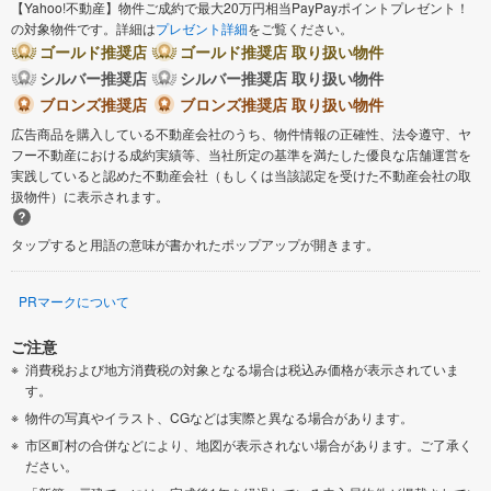
【Yahoo!不動産】物件ご成約で最大20万円相当PayPayポイントプレゼント！
の対象物件です。詳細は
プレゼント詳細
をご覧ください。
ゴールド推奨店
ゴールド推奨店 取り扱い物件
シルバー推奨店
シルバー推奨店 取り扱い物件
ブロンズ推奨店
ブロンズ推奨店 取り扱い物件
広告商品を購入している不動産会社のうち、物件情報の正確性、法令遵守、ヤ
フー不動産における成約実績等、当社所定の基準を満たした優良な店舗運営を
実践していると認めた不動産会社（もしくは当該認定を受けた不動産会社の取
扱物件）に表示されます。
タップすると用語の意味が書かれたポップアップが開きます。
PRマークについて
ご注意
消費税および地方消費税の対象となる場合は税込み価格が表示されていま
す。
物件の写真やイラスト、CGなどは実際と異なる場合があります。
市区町村の合併などにより、地図が表示されない場合があります。ご了承く
ださい。