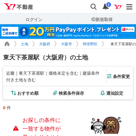
Yahoo!不動産
検索
通知
i
ログイン
ID新規取得
土地
大阪府
大阪市
阿倍野区
東天下茶屋駅の
東天下茶屋駅（大阪府）の土地
近畿｜東天下茶屋駅｜価格未定を含む｜建築条件
条件変更
付き土地を含む
おすすめ順
検索条件保存
通知設定
0
件
お探しの条件に
一致する物件が