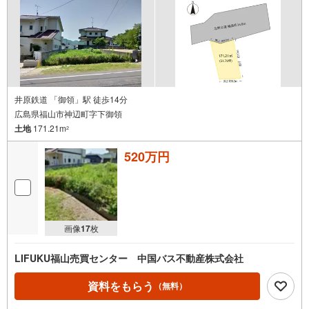
井原鉄道 「御領」駅 徒歩14分
広島県福山市神辺町字下御領
土地
171.21m
2
520万円
画像
17
枚
LIFUKU福山売買センター 中国バス不動産株式会社
資料をもらう
（無料）