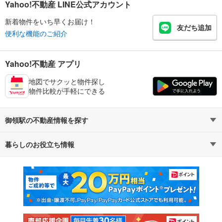
Yahoo!不動産 LINE公式アカウント
新着物件をいち早くお届け！
友だち追加
便利な機能のご紹介
Yahoo!不動産 アプリ
地図でサクッと物件探し
物件比較が手軽にできる
御領駅の不動産情報を探す
暮らしのお役立ち情報
不動産・住宅
賃貸住宅
マンションカタログ
教えて！住まいの先生
新築マンション
中古マンション
新築一戸建て
中古一戸建て