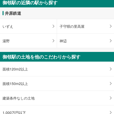
御領駅の近隣の駅から探す
る
井原鉄道
いずえ
子守唄の里高屋
湯野
神辺
御領駅の土地を他のこだわりから探す
面積120m2以上
面積150m2以上
建築条件なしの土地
1,000万円以下