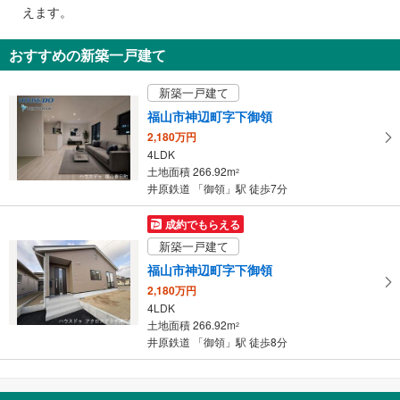
で
えます。
通
知
おすすめの新築一戸建て
を
受
新築一戸建て
け
福山市神辺町字下御領
取
2,180万円
る
4LDK
・
土地面積 266.92m
2
条
井原鉄道 「御領」駅 徒歩7分
件
を
成約でもらえる
マ
新築一戸建て
イ
福山市神辺町字下御領
ペ
2,180万円
ー
4LDK
ジ
土地面積 266.92m
2
に
井原鉄道 「御領」駅 徒歩8分
保
存
す