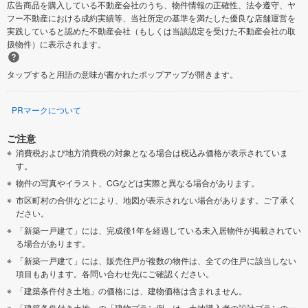
広告商品を購入している不動産会社のうち、物件情報の正確性、法令遵守、ヤ
フー不動産における成約実績等、当社所定の基準を満たした優良な店舗運営を
実践していると認めた不動産会社（もしくは当該認定を受けた不動産会社の取
扱物件）に表示されます。
タップすると用語の意味が書かれたポップアップが開きます。
PRマークについて
ご注意
消費税および地方消費税の対象となる場合は税込み価格が表示されていま
す。
物件の写真やイラスト、CGなどは実際と異なる場合があります。
市区町村の合併などにより、地図が表示されない場合があります。ご了承く
ださい。
「新築一戸建て」には、完成後1年を経過している未入居物件が掲載されてい
る場合があります。
「新築一戸建て」には、販売住戸が複数の物件は、全ての住戸に該当しない
項目もあります。各問い合わせ先にご確認ください。
「建築条件付き土地」の価格には、建物価格は含まれません。
「建築条件付き土地」の「建物プラン例」は、土地購入者の設計プランの一