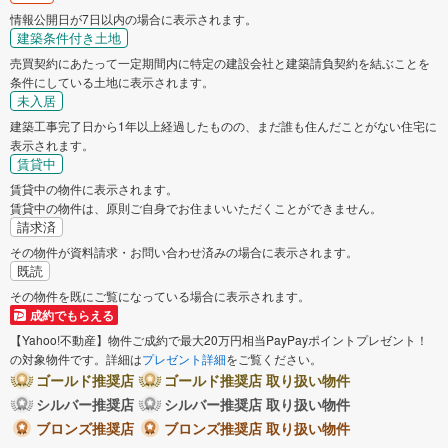
情報公開日が7日以内の場合に表示されます。
建築条件付き土地
売買契約にあたって一定期間内に特定の建設会社と建築請負契約を結ぶことを
条件にしている土地に表示されます。
未入居
建築工事完了日から1年以上経過したものの、まだ誰も住んだことがない住宅に
表示されます。
賃貸中
賃貸中の物件に表示されます。
賃貸中の物件は、原則ご自身でお住まいいただくことができません。
請求済
その物件が資料請求・お問い合わせ済みの場合に表示されます。
既読
その物件を既にご覧になっている場合に表示されます。
成約でもらえる
【Yahoo!不動産】物件ご成約で最大20万円相当PayPayポイントプレゼント！
の対象物件です。詳細は
プレゼント詳細
をご覧ください。
ゴールド推奨店
ゴールド推奨店 取り扱い物件
シルバー推奨店
シルバー推奨店 取り扱い物件
ブロンズ推奨店
ブロンズ推奨店 取り扱い物件