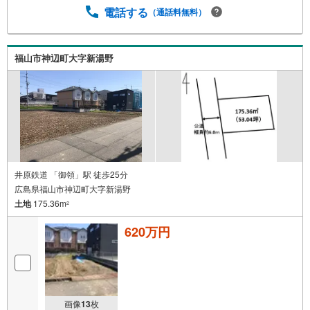
電話する
（通話料無料）
福山市神辺町大字新湯野
井原鉄道 「御領」駅 徒歩25分
広島県福山市神辺町大字新湯野
土地
175.36m
2
620万円
画像
13
枚