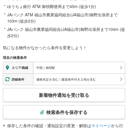
ゆうちょ銀行 ATM 御領郵便局まで45m (徒歩1分)
JAバンク ATM 福山市農業協同組合(JA福山市)御野出張所まで
103m (徒歩2分)
JAバンク 福山市農業協同組合(JA福山市)御野出張所まで104m (徒
歩2分)
気になる物件がなかったら
条件を変更しよう！
現在の検索条件
中国｜御領駅
エリア/路線
価格未定を含む｜建築条件付き土地を含む
詳細条件
こ
新着物件通知を受け取る
の
検
索
検索条件を保存する
条
件
保存した条件の確認・通知設定の変更・解除は
マイページ
から行