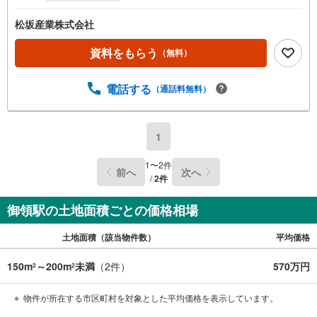
松坂産業株式会社
資料をもらう
（無料）
電話する
（通話料無料）
1
1
〜
2
件
前へ
次へ
/
2
件
御領駅の土地面積ごとの価格相場
土地面積（該当物件数）
平均価格
150m
～200m
未満
（
2
件）
570万円
2
2
物件が所在する市区町村を対象とした平均価格を表示しています。