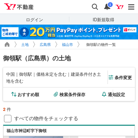
Yahoo!不動産
検索
通知
i
ログイン
ID新規取得
土地
広島県
福山市
御領駅の物件一覧
御領駅（広島県）の土地
中国｜御領駅｜価格未定を含む｜建築条件付き土
条件変更
地を含む
おすすめ順
検索条件保存
通知設定
2
件
すべての物件をチェックする
福山市神辺町字下御領