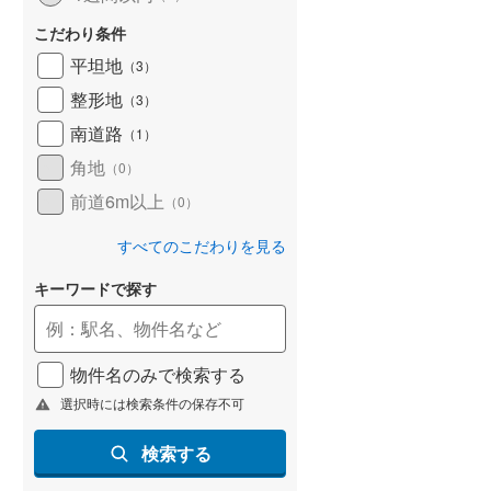
こだわり条件
平坦地
（
3
）
整形地
（
3
）
南道路
（
1
）
角地
（
0
）
前道6m以上
（
0
）
すべてのこだわりを見る
キーワードで探す
物件名のみで検索する
選択時には検索条件の保存不可
検索する