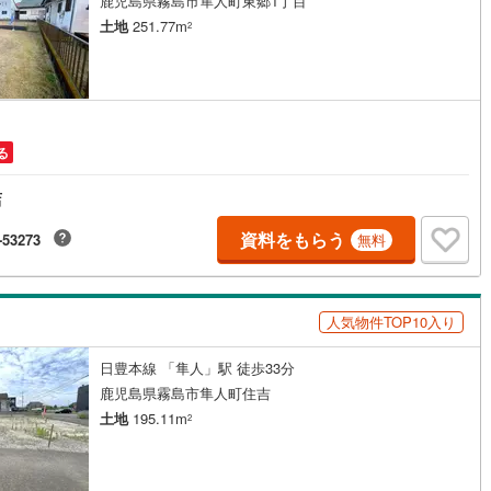
鹿児島県霧島市隼人町東郷1丁目
土地
251.77m
2
旭ケ丘
)
(
0
)
(
0
)
(
0
)
(
0
)
(
0
)
(
0
)
る
)
(
0
)
(
0
)
(
1
)
(
1
)
(
0
)
(
0
)
店
資料をもらう
-53273
無料
)
(
0
)
(
1
)
(
0
)
(
0
)
(
1
)
(
2
)
人気物件TOP10入り
日豊本線 「隼人」駅 徒歩33分
)
(
0
)
(
0
)
(
0
)
(
1
)
(
3
)
(
1
)
鹿児島県霧島市隼人町住吉
土地
195.11m
2
)
(
46
)
(
101
)