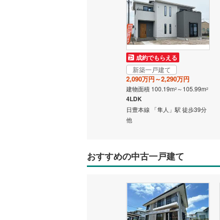
成約でもらえる
新築一戸建て
2,090万円～2,290万円
建物面積 100.19m
～105.99m
2
2
4LDK
日豊本線 「隼人」駅 徒歩39分
他
おすすめの中古一戸建て