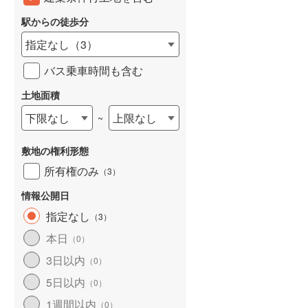
駅からの徒歩分
指定なし
（
3
）
バス乗車時間も含む
土地面積
下限なし
上限なし
~
敷地の権利形態
所有権のみ
（
3
）
情報公開日
指定なし
（
3
）
本日
（
0
）
3日以内
（
0
）
5日以内
（
0
）
1週間以内
（
0
）