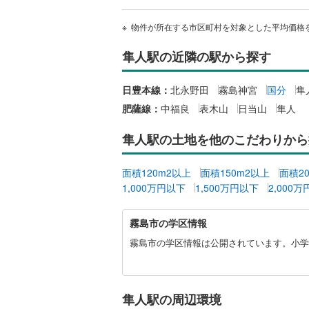
物件が所在する市区町村を対象とした平均価格
隼人駅の近隣の駅から探す
日豊本線：
北永野田
霧島神宮
国分
隼
肥薩線：
中福良
表木山
日当山
隼人
隼人駅の土地を他のこだわりから
面積120m2以上
面積150m2以上
面積2
1,000万円以下
1,500万円以下
2,000
霧
霧島市の学区情報
島
市
霧島市の学区情報は公開されています。小学校
に
関
す
る
隼人駅の周辺環境
情