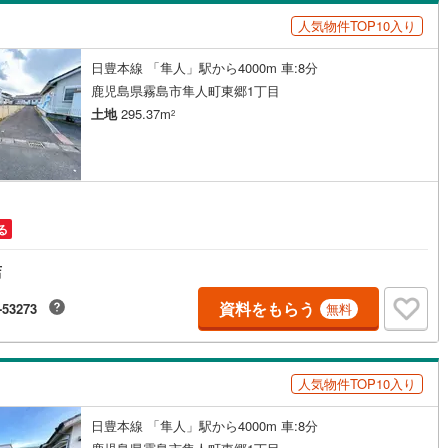
島根
岡山
広島
山口
人気物件TOP10入り
下鉄空港線
(
58
)
福岡市地下鉄箱崎線
(
6
)
ン内見(相談)可
（
0
）
IT重説可
（
0
）
)
(
1
)
(
1
)
(
3
)
(
4
)
(
2
)
(
2
)
香川
愛媛
高知
日豊本線 「隼人」駅から4000m 車:8分
保存した条件を見る
道湯前線
(
0
)
松浦鉄道西九州線
(
13
)
ン対応とは？
鹿児島県霧島市隼人町東郷1丁目
佐賀
長崎
熊本
大分
土地
295.37m
2
大牟田線
(
262
)
西鉄太宰府線
(
5
)
)
(
3
)
(
3
)
(
1
)
(
8
)
(
13
)
(
0
)
線
(
39
)
筑豊電気鉄道
(
40
)
鉄道門司港レトロ観光線
島原鉄道
(
0
)
この条件で検索する
この条件で検索する
この条件で検索する
この条件で検索する
この条件で検索する
この条件で検索する
市区町村以下を選択
市区町村を選択す
駅を選択する
)
(
0
)
(
0
)
(
2
)
(
1
)
(
1
)
(
0
)
る
軌道桜町支線
(
1
)
長崎電気軌道大浦支線
(
0
)
店
幹線
(
36
)
熊本市電上熊本線
(
3
)
資料をもらう
-53273
無料
坂ノ市
)
(
12
)
(
4
)
(
3
)
(
9
)
(
2
)
電唐湊線
(
120
)
鹿児島市電谷山線
(
92
)
(
1
)
道
(
5
)
肥薩おれんじ鉄道
(
0
)
人気物件TOP10入り
)
(
0
)
(
0
)
(
0
)
(
0
)
(
0
)
(
0
)
日豊本線 「隼人」駅から4000m 車:8分