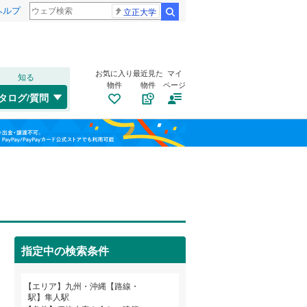
ヘルプ
立正大学
検索
お気に入り
最近見た
マイ
知る
物件
物件
ページ
鹿児島本線
(
538
)
タログ/質問
三角線
(
11
)
南道路
（
1
）
福島
長崎本線
(
18
)
(
0
)
(
0
)
(
0
)
古家あり
（
0
）
栃木
群馬
山梨
佐世保線
(
2
)
豊肥本線
(
68
)
(
0
)
(
0
)
(
0
)
日南線
(
21
)
後藤寺線
(
10
)
指定中の検索条件
九州新幹線
(
147
)
小学校まで1km以内
（
0
）
和歌山
エリア
九州・沖縄【路線・
駅】隼人駅