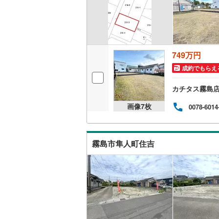
(
0
)
(
0
)
(
0
749万円
成約でもらえ
(
0
)
(
0
)
(
0
カチタス霧島
画像
7
枚
0078-6014
(
6
)
(
5
)
(
1
霧島市隼人町住吉
(
0
)
(
0
)
(
0
竜ケ水
(
2
)
(
2
(
1
)