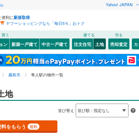
Yahoo! JAPAN
ル
と便利に
新規取得
ヤフーショッピングなら「毎日5％」おトク
検索条件を保存しました
買う
建てる
売る
27
)
山陽本線（JR九州）
(
6
)
建ち方、日当たり
ョン
新築一戸建て
中古一戸建て
注文住宅
土地
売却査定
カ
この検索条件の新着物件通知は、
マイページ
から設定できます。
)
篠栗線
(
51
)
以上
（
0
）
角地
（
0
）
岩手
宮城
秋田
山形
指宿枕崎線
(
254
)
)
(
0
)
(
0
)
(
0
)
(
0
)
(
0
)
(
0
)
3
）
整形地
（
3
）
九州・沖縄、隼人駅、価格未定を含む、建築条件付き土
神奈川
埼玉
千葉
茨城
筑肥線
(
49
)
霧島市
隼人駅の物件一覧
地を含む
契約、入居関連など
久大本線
(
61
)
長野
富山
石川
福井
土地
)
(
0
)
(
0
)
(
0
)
(
0
)
(
0
)
(
0
)
（
0
）
第一種低層住居専用地域
（
1
）
322
)
日田彦山線
(
19
)
閉じる
閉じる
お気に入りリストを見る
お気に入りリストを見る
閉じる
閉じる
岐阜
静岡
三重
検索条件を保存する
)
筑豊本線
(
47
)
並び替え
)
(
3
)
線
(
4
)
山陽新幹線
(
21
)
マイページ
駅が始発駅
（
0
）
海まで2km以内
（
0
）
兵庫
京都
滋賀
奈良
資料をもらう
無料
幹線
(
1
)
応