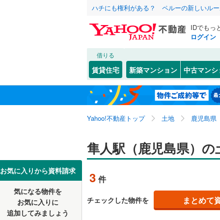
ハチにも権利がある？ ペルーの新しいルー
IDでもっ
ログイン
借りる
北海道
JR
北海道
博多南線
(
こだわり条件
配置、向き、
賃貸住宅
新築マンション
中古マンシ
香椎線
(
66
前道6m
東北
青森
肥薩線
(
3
)
(
0
)
(
0
)
(
0
平坦地
（
関東
東京
唐津線
(
1
)
Yahoo!不動産トップ
土地
鹿児島県
販売、価格、
大村線
(
1
)
信越・北陸
新潟
隼人駅（鹿児島県）の
(
0
)
(
0
)
(
0
更地渡し
日豊本線
(
東海
愛知
お気に入りから資料請求
立地
吉都線
(
10
3
件
(
0
)
(
0
)
(
0
宮崎空港
気になる物件を
最寄りの
近畿
大阪
まとめて
チェックした物件を
お気に入りに
西九州新
追加してみましょう
オンライン対