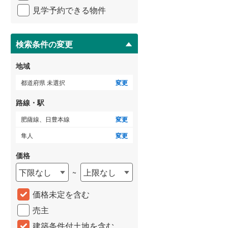
イ
見学予約できる物件
ペ
ー
(
0
)
(
1
)
(
0
)
ジ
に
検索条件の変更
保
存
地域
す
蓮ケ池
(
0
)
(
5
)
る
都道府県 未選択
変更
(
0
)
路線・駅
肥薩線、日豊本線
変更
(
3
)
(
5
)
(
8
)
隼人
変更
価格
下限なし
上限なし
~
(
2
)
(
3
)
(
2
)
価格未定を含む
売主
建築条件付土地を含む