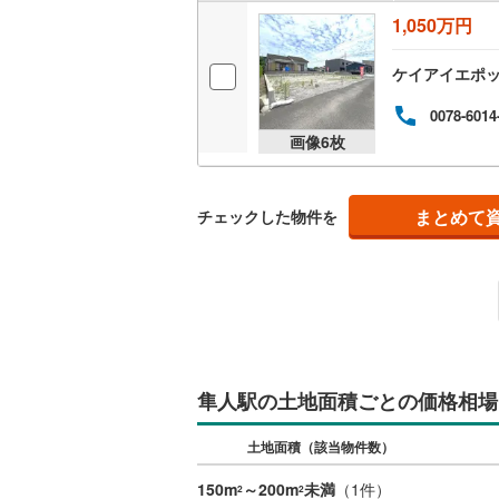
1,050万円
ケイアイエポ
0078-6014
画像
6
枚
まとめて
チェックした物件を
隼人駅の土地面積ごとの価格相場
土地面積（該当物件数）
150m
～200m
未満
（
1
件）
2
2