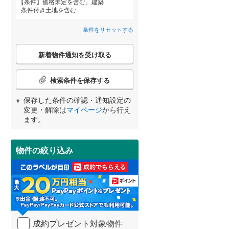
条件
価格未定を含む、建築
条件付き土地を含む
福岡市地下鉄七隈線
(
147
)
(
3
)
(
0
)
(
2
)
条件をリセットする
平成筑豊鉄道
(
17
)
詳しく見る
こ
新着物件通知を受け取る
宮崎
鹿児島
沖縄
の
西鉄甘木線
(
7
)
柳ケ浦
(
1
)
(
1
)
検
(
1
)
索
北九州都市モノレール小倉線
(
8
)
検索条件を保存する
条
件
長崎電気軌道本線
(
1
)
保存した条件の確認・通知設定の
で
する
る
変更・解除は
マイページ
から行え
条件をリセットする
条件をリセットする
条件をリセットする
条件をリセットする
条件をリセットする
条件をリセットする
通
(
1
)
(
13
)
(
17
)
ます。
知
長崎電気軌道蛍茶屋支線
(
0
)
を
受
熊本電鉄菊池線
(
17
)
物件の絞り込み
け
下ノ江
(
5
)
(
0
)
取
甘木鉄道
(
14
)
(
0
)
る
・
沖縄都市モノレールゆいレール
条
(
36
)
件
(
0
)
(
0
)
(
0
)
を
成約プレゼント対象物件
マ