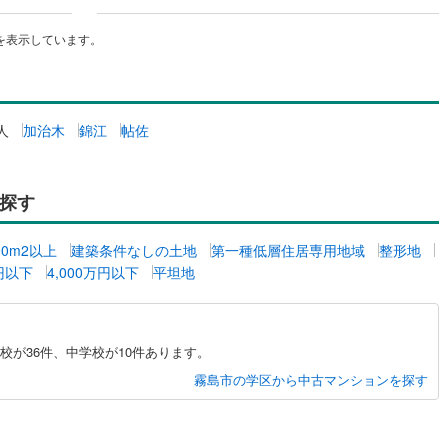
を表示しています。
人
加治木
錦江
帖佐
探す
00m2以上
建築条件なしの土地
第一種低層住居専用地域
整形地
万円以下
4,000万円以下
平坦地
が36件、中学校が10件あります。
霧島市の学区から中古マンションを探す