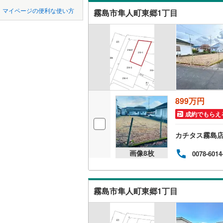
中国
鳥取
マイページの便利な使い方
霧島市隼人町東郷1丁目
地下鉄
福岡市地
オンライ
(
2
)
(
1
)
(
7
四国
徳島
私鉄・その他
くま川鉄
オンライ
九州・沖縄
福岡
西鉄天神
(
3
)
(
6
)
(
0
西鉄貝塚
平成筑豊
899万円
0
0
0
0
0
0
(
2
)
該当物件
該当物件
該当物件
該当物件
該当物件
該当物件
件
件
件
件
件
件
(
2
)
(
0
)
(
0
成約でもらえ
長崎電気
カチタス霧島
熊本市電
画像
8
枚
0078-6014
(
12
)
(
6
)
(
7
鹿児島市
南阿蘇鉄
霧島市隼人町東郷1丁目
(
3
)
(
1
)
(
0