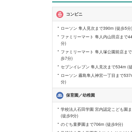
報
コンビニ
ローソン 隼人見次まで390m (徒歩5分
ファミリーマート 隼人内山田店まで448
分)
ファミリーマート 隼人塚公園前店まで48
歩7分)
セブンイレブン 隼人見次まで534m (徒
ローソン 霧島隼人神宮一丁目まで537m
分)
保育園／幼稚園
学校法人石田学園 宮内認定こども園まで
(徒歩9分)
のぐち童夢園まで706m (徒歩9分)