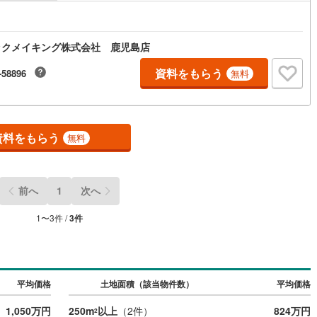
ックメイキング株式会社 鹿児島店
資料をもらう
-58896
無料
資料をもらう
無料
前へ
1
次へ
1
〜
3
件 /
3
件
平均価格
土地面積（該当物件数）
平均価格
1,050万円
250m
以上
（
2
件）
824万円
2