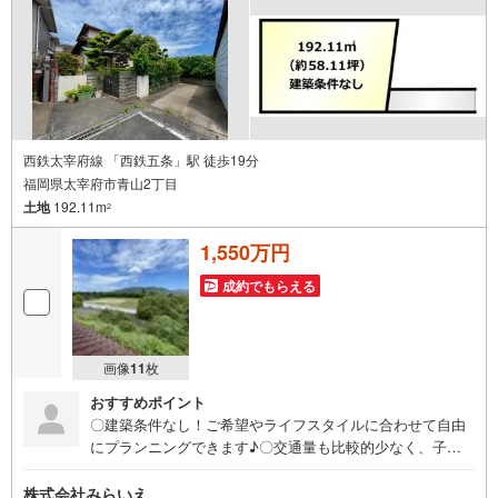
西鉄太宰府線 「西鉄五条」駅 徒歩19分
福岡県太宰府市青山2丁目
土地
192.11m
2
1,550万円
成約でもらえる
画像
11
枚
おすすめポイント
〇建築条件なし！ご希望やライフスタイルに合わせて自由
にプランニングできます♪〇交通量も比較的少なく、子育
て世帯やシニア世帯にも人気の住環境です♪〇小・中学校
が通学しやすい距離にあり、お子さまのいるご家庭にもお
株式会社みらいえ