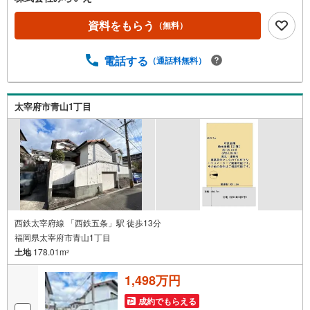
すすめです♪〇スーパーやコンビニ、ドラッグストアなど
が利用しやすく、毎日の買い物も便利な立地です♪〇戸建
資料をもらう
（無料）
てとしても利用頂けます♪
電話する
（通話料無料）
太宰府市青山1丁目
西鉄太宰府線 「西鉄五条」駅 徒歩13分
福岡県太宰府市青山1丁目
土地
178.01m
2
1,498万円
成約でもらえる