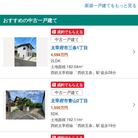
成約でもらえる
新築一戸建てをもっと見る
新築一戸建て
おすすめの中古一戸建て
太宰府市五条6丁目
3,998万円
成約でもらえる
4LDK
中古一戸建て
土地面積 163.11m
2
西鉄太宰府線 「西鉄五条」駅 徒歩12分
太宰府市三条1丁目
4,598万円
2LDK
土地面積 182.04m
2
西鉄太宰府線 「西鉄五条」駅 徒歩28分
成約でもらえる
中古一戸建て
太宰府市青山2丁目
1,550万円
5DK
土地面積 192.11m
2
西鉄太宰府線 「西鉄五条」駅 徒歩19分
成約でもらえる