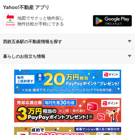
Yahoo!不動産 アプリ
地図でサクッと物件探し
物件比較が手軽にできる
西鉄五条駅の不動産情報を探す
暮らしのお役立ち情報
不動産・住宅
賃貸住宅
マンションカタログ
教えて！住まいの先生
新築マンション
中古マンション
新築一戸建て
中古一戸建て
注文住宅
土地
売却査定