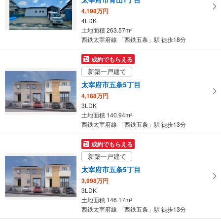
ー
4,198万円
ジ
4LDK
に
土地面積 263.57m
2
保
西鉄太宰府線 「西鉄五条」駅 徒歩18分
存
す
成約でもらえる
る
新築一戸建て
太宰府市五条5丁目
4,188万円
3LDK
土地面積 140.94m
2
西鉄太宰府線 「西鉄五条」駅 徒歩13分
成約でもらえる
新築一戸建て
太宰府市五条5丁目
3,998万円
3LDK
土地面積 146.17m
2
西鉄太宰府線 「西鉄五条」駅 徒歩13分