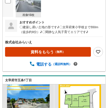
画像
13
枚
おすすめポイント
〇建築し易い土地の形です♪〇太宰府東小学校まで550m
（徒歩約9分）♪〇閑静な人気子育てエリアです♪
株式会社みらいえ
資料をもらう
（無料）
電話する
（通話料無料）
太宰府市五条1丁目