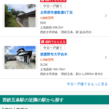
中古一戸建て
太宰府市連歌屋3丁目
1,850万円
5DK
土地面積 436.2m
2
西鉄太宰府線 「西鉄五条」駅 徒歩25分
成約でもらえる
中古一戸建て
筑紫野市大字吉木
1,799万円
3LDK
土地面積 164.19m
2
西鉄太宰府線 「西鉄五条」駅から2900m 車:6分
中古一戸建てをもっと見る
中古一戸建て
筑紫野市二日市北6丁目
3,380万円
西鉄五条駅の近隣の駅から探す
2LDK
土地面積 327.59m
2