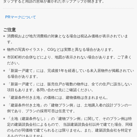
タップすると用語の意味が書かれたポップアップが開きます。
PRマークについて
ご注意
消費税および地方消費税の対象となる場合は税込み価格が表示されていま
す。
物件の写真やイラスト、CGなどは実際と異なる場合があります。
市区町村の合併などにより、地図が表示されない場合があります。ご了承く
ださい。
「新築一戸建て」には、完成後1年を経過している未入居物件が掲載されてい
る場合があります。
「新築一戸建て」には、販売住戸が複数の物件は、全ての住戸に該当しない
項目もあります。各問い合わせ先にご確認ください。
「建築条件付き土地」の価格には、建物価格は含まれません。
「建築条件付き土地」の「建物プラン例」は、土地購入者の設計プランの一
例であり、プランの採用可否は任意です。
「土地（建築条件なし）」の「建物プラン例」に関して、そのプラン例は特
定の建築請負会社によるもので、 当該建築請負会社以外で建てた場合、同様
のものが同価格で建てられるとは限りません。また、建築請負会社を特定す
るものではありません。