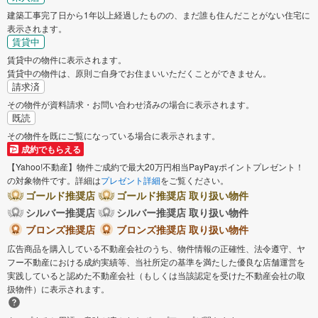
建築工事完了日から1年以上経過したものの、まだ誰も住んだことがない住宅に
表示されます。
賃貸中
賃貸中の物件に表示されます。
賃貸中の物件は、原則ご自身でお住まいいただくことができません。
請求済
その物件が資料請求・お問い合わせ済みの場合に表示されます。
既読
その物件を既にご覧になっている場合に表示されます。
成約でもらえる
【Yahoo!不動産】物件ご成約で最大20万円相当PayPayポイントプレゼント！
の対象物件です。詳細は
プレゼント詳細
をご覧ください。
ゴールド推奨店
ゴールド推奨店 取り扱い物件
シルバー推奨店
シルバー推奨店 取り扱い物件
ブロンズ推奨店
ブロンズ推奨店 取り扱い物件
広告商品を購入している不動産会社のうち、物件情報の正確性、法令遵守、ヤ
フー不動産における成約実績等、当社所定の基準を満たした優良な店舗運営を
実践していると認めた不動産会社（もしくは当該認定を受けた不動産会社の取
扱物件）に表示されます。