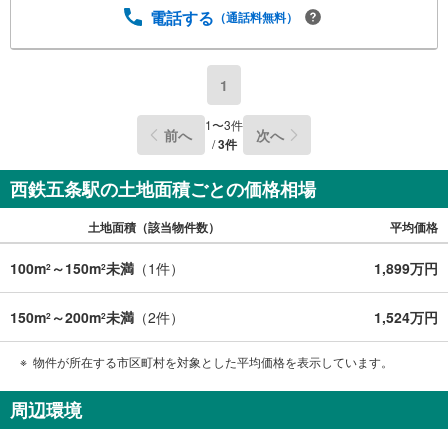
ージ図の作成も可能です。詳細は担当へお問い合わせ下さ
電話する
（通話料無料）
い。
1
1
〜
3
件
前へ
次へ
/
3
件
西鉄五条駅の土地面積ごとの価格相場
土地面積（該当物件数）
平均価格
100m
～150m
未満
（
1
件）
1,899万円
2
2
150m
～200m
未満
（
2
件）
1,524万円
2
2
物件が所在する市区町村を対象とした平均価格を表示しています。
周辺環境