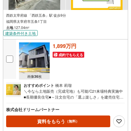
西鉄太宰府線 「西鉄五条」駅 徒歩9分
福岡県太宰府市五条1丁目
土地
127.04m
2
建築条件付き土地
1,899万円
成約でもらえる
画像
36
枚
おすすめポイント
橋本 莉瑠
＼今なら土地販売（完成宅地）も可能/C21来場特典実施中
■長期優良住宅■～注文住宅の「選ぶ楽しさ」を建売住宅の
「安心な価格」でマイセレクト～■MY SELECTとはこだわ
りの基本プランをベースに、ご家族のこだわりやライフス
株式会社ドリームパートナー
タイルに合わせてカスタマイズが可能です。自分らしい住
まいを実現できます！■お好きなハウスメーカーでの建築も
資料をもらう
（無料）
可能物件です。■マイセレクトご希望の方は、CGにてイメ