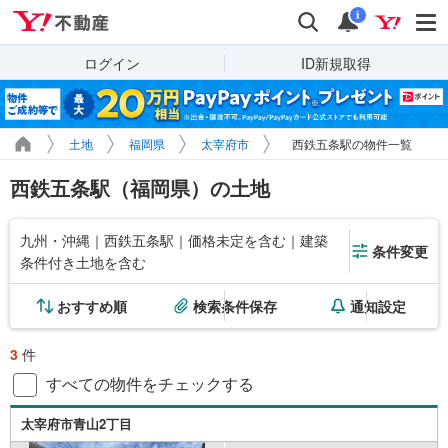
Yahoo!不動産
検索
通知
i
ログイン
ID新規取得
土地
福岡県
太宰府市
西鉄五条駅の物件一覧
西鉄五条駅（福岡県）の土地
九州・沖縄｜西鉄五条駅｜価格未定を含む｜建築
条件変更
条件付き土地を含む
おすすめ順
検索条件保存
通知設定
3
件
すべての物件をチェックする
太宰府市青山2丁目