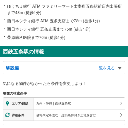
ゆうちょ銀行 ATM ファミリーマート太宰府五条駅前店内出張所
まで48m (徒歩1分)
西日本シティ銀行 ATM 五条支店まで72m (徒歩1分)
西日本シティ銀行 五条支店まで75m (徒歩1分)
柴原歯科医院まで70m (徒歩1分)
西鉄五条駅の情報
駅設備
一覧を見る
バリアフリー状況
気になる物件がなかったら
条件を変更しよう！
※段差なしでの移動経路
（○：有り △：要駅員設備 ×：無し）
現在の検索条件
地上⇔改札⇔ホーム：○
トイレ
九州・沖縄｜西鉄五条駅
エリア/路線
《車椅子対応》
・改札外
価格未定を含む｜建築条件付き土地を含む
詳細条件
スロープ
こ
・各ホーム⇔構内踏切