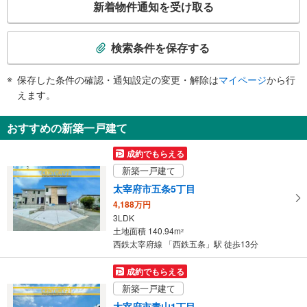
新着物件通知を受け取る
その他
の
検
・点字運賃表
索
検索条件を保存する
条
件
保存した条件の確認・通知設定の変更・解除は
マイページ
から行
で
えます。
通
知
おすすめの新築一戸建て
を
受
成約でもらえる
け
新築一戸建て
取
太宰府市五条5丁目
る
4,188万円
・
3LDK
条
土地面積 140.94m
2
件
西鉄太宰府線 「西鉄五条」駅 徒歩13分
を
マ
成約でもらえる
イ
新築一戸建て
ペ
太宰府市青山1丁目