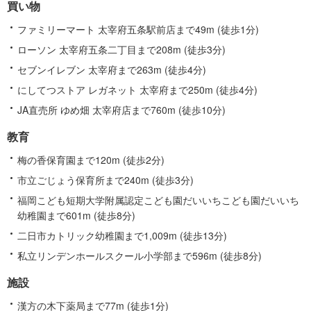
買い物
ファミリーマート 太宰府五条駅前店まで49m (徒歩1分)
ローソン 太宰府五条二丁目まで208m (徒歩3分)
セブンイレブン 太宰府まで263m (徒歩4分)
にしてつストア レガネット 太宰府まで250m (徒歩4分)
JA直売所 ゆめ畑 太宰府店まで760m (徒歩10分)
教育
梅の香保育園まで120m (徒歩2分)
市立ごじょう保育所まで240m (徒歩3分)
福岡こども短期大学附属認定こども園だいいちこども園だいいち
幼稚園まで601m (徒歩8分)
二日市カトリック幼稚園まで1,009m (徒歩13分)
私立リンデンホールスクール小学部まで596m (徒歩8分)
施設
漢方の木下薬局まで77m (徒歩1分)