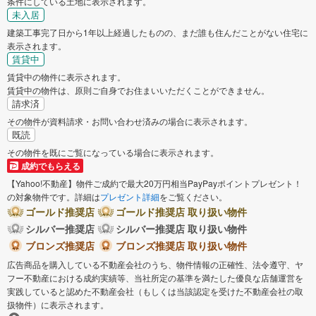
条件にしている土地に表示されます。
未入居
建築工事完了日から1年以上経過したものの、まだ誰も住んだことがない住宅に
表示されます。
賃貸中
賃貸中の物件に表示されます。
賃貸中の物件は、原則ご自身でお住まいいただくことができません。
請求済
その物件が資料請求・お問い合わせ済みの場合に表示されます。
既読
その物件を既にご覧になっている場合に表示されます。
成約でもらえる
【Yahoo!不動産】物件ご成約で最大20万円相当PayPayポイントプレゼント！
の対象物件です。詳細は
プレゼント詳細
をご覧ください。
ゴールド推奨店
ゴールド推奨店 取り扱い物件
シルバー推奨店
シルバー推奨店 取り扱い物件
ブロンズ推奨店
ブロンズ推奨店 取り扱い物件
広告商品を購入している不動産会社のうち、物件情報の正確性、法令遵守、ヤ
フー不動産における成約実績等、当社所定の基準を満たした優良な店舗運営を
実践していると認めた不動産会社（もしくは当該認定を受けた不動産会社の取
扱物件）に表示されます。