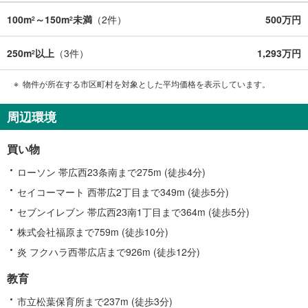
100m
～150m
未満
（
2
件）
500万円
2
2
250m
以上
（
3
件）
1,293万円
2
物件が所在する市区町村を対象とした平均価格を表示しています。
周辺環境
買い物
ローソン 帯広西23条南まで275m (徒歩4分)
セイコーマート 西帯広2丁目まで349m (徒歩5分)
セブンイレブン 帯広西23南1丁目まで364m (徒歩5分)
株式会社福原まで759m (徒歩10分)
炎 フクハラ西帯広店まで926m (徒歩12分)
教育
市立松葉保育所まで237m (徒歩3分)