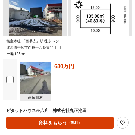
根室本線 「西帯広」駅 徒歩69分
北海道帯広市白樺十六条東11丁目
土地
135m
2
680万円
画像
19
枚
ピタットハウス帯広店 株式会社丸正池田
資料をもらう
（無料）