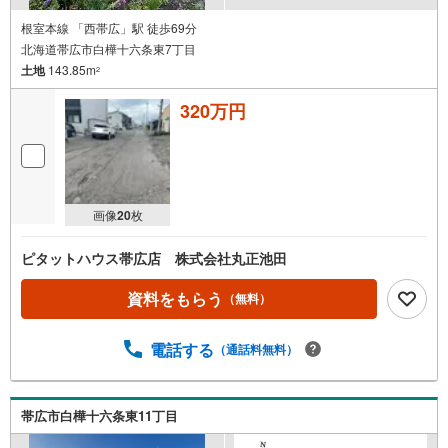
根室本線 「西帯広」駅 徒歩69分
北海道帯広市白樺十六条東7丁目
土地
143.85m
2
320万円
画像
20
枚
ピタットハウス帯広店 株式会社丸正池田
資料をもらう
（無料）
電話する
（通話料無料）
帯広市白樺十六条東11丁目