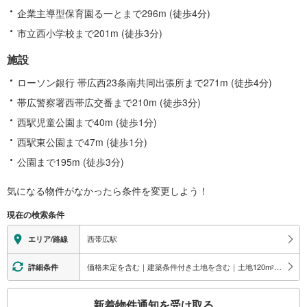
企業主導型保育園る一とまで296m (徒歩4分)
市立西小学校まで201m (徒歩3分)
施設
ローソン銀行 帯広西23条南共同出張所まで271m (徒歩4分)
帯広警察署西帯広交番まで210m (徒歩3分)
西駅児童公園まで40m (徒歩1分)
西駅東公園まで47m (徒歩1分)
公園まで195m (徒歩3分)
気になる物件がなかったら
条件を変更しよう！
現在の検索条件
西帯広駅
エリア/路線
価格未定を含む｜建築条件付き土地を含む｜土地120
m
以上
詳細条件
2
こ
新着物件通知を受け取る