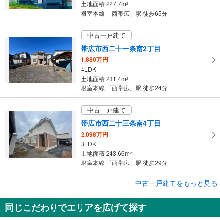
土地面積 227.7m
2
ジ
根室本線 「西帯広」駅 徒歩65分
に
保
中古一戸建て
存
帯広市西二十一条南2丁目
す
1,880万円
る
4LDK
土地面積 231.4m
2
根室本線 「西帯広」駅 徒歩24分
中古一戸建て
帯広市西二十三条南4丁目
2,098万円
3LDK
土地面積 243.66m
2
根室本線 「西帯広」駅 徒歩29分
中古一戸建てをもっと見る
中古一戸建て
帯広市西十五条南13丁目
同じこだわりでエリアを広げて探す
350万円
6LDK