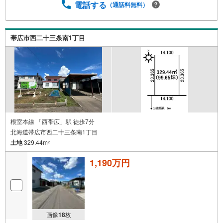
電話する
（通話料無料）
帯広市西二十三条南1丁目
根室本線 「西帯広」駅 徒歩7分
北海道帯広市西二十三条南1丁目
土地
329.44m
2
1,190万円
画像
18
枚