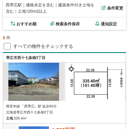
西帯広駅｜価格未定を含む｜建築条件付き土地を
条件変更
含む｜土地120m2以上
おすすめ順
検索条件保存
通知設定
5
件
すべての物件をチェックする
帯広市西十七条南3丁目
根室本線 「西帯広」駅 徒歩60分
北海道帯広市西十七条南3丁目
土地
335.4m
2