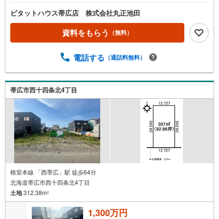
ピタットハウス帯広店 株式会社丸正池田
資料をもらう
（無料）
電話する
（通話料無料）
帯広市西十四条北4丁目
根室本線 「西帯広」駅 徒歩64分
北海道帯広市西十四条北4丁目
土地
312.38m
2
1,300万円