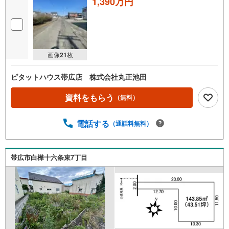
1,390万円
画像
21
枚
ピタットハウス帯広店 株式会社丸正池田
資料をもらう
（無料）
電話する
（通話料無料）
帯広市白樺十六条東7丁目