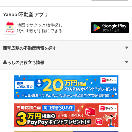
Yahoo!不動産 アプリ
地図でサクッと物件探し
物件比較が手軽にできる
西帯広駅の不動産情報を探す
暮らしのお役立ち情報
不動産・住宅
賃貸住宅
マンションカタログ
教えて！住まいの先生
新築マンション
中古マンション
新築一戸建て
中古一戸建て
注文住宅
土地
売却査定