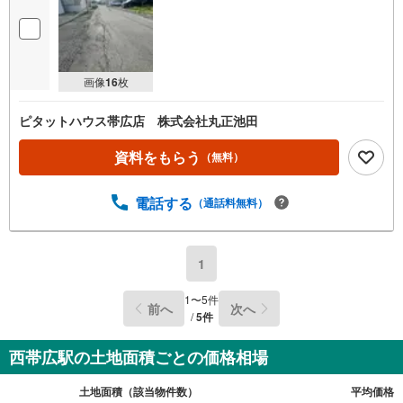
画像
16
枚
ピタットハウス帯広店 株式会社丸正池田
資料をもらう
（無料）
電話する
（通話料無料）
1
1
〜
5
件
前へ
次へ
/
5
件
西帯広駅の土地面積ごとの価格相場
土地面積（該当物件数）
平均価格