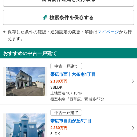
の
検
索
検索条件を保存する
条
件
保存した条件の確認・通知設定の変更・解除は
マイページ
から行
で
えます。
通
知
おすすめの中古一戸建て
を
受
中古一戸建て
け
帯広市西十六条南1丁目
取
2,180万円
る
3SLDK
・
土地面積 167.13m
2
条
根室本線 「西帯広」駅 徒歩57分
件
を
中古一戸建て
マ
帯広市自由が丘5丁目
イ
2,380万円
ペ
5LDK
ー