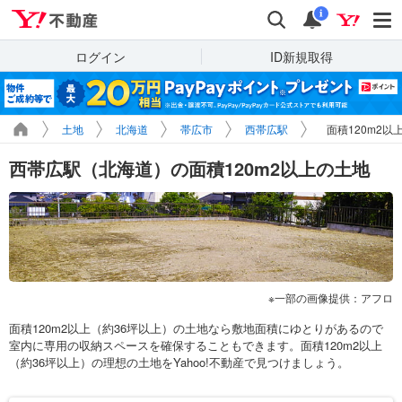
Yahoo!不動産
検索
通知
i
ログイン
ID新規取得
土地
北海道
帯広市
西帯広駅
面積120m2以
西帯広駅（北海道）の面積120m2以上の土地
一部の画像提供：アフロ
面積120m2以上（約36坪以上）の土地なら敷地面積にゆとりがあるので
室内に専用の収納スペースを確保することもできます。面積120m2以上
（約36坪以上）の理想の土地をYahoo!不動産で見つけましょう。