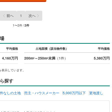
)
片町線
(
42
)
)
関西空港線
(
2
)
前へ
1
次へ
東線
(
12
)
本四備讃線
(
7
)
1
〜
2
件 /
2
件
予土線
(
0
)
場
徳島線
(
5
)
平均価格
土地面積（該当物件数）
平均価格
)
土讃線
(
9
)
4,160万円
200m
～250m
未満
（
1
件）
5,380万円
2
2
線
(
471
)
香椎線
(
62
)
を表示しています。
)
肥薩線
(
4
)
ら探す
19
)
唐津線
(
1
)
2
)
大村線
(
1
)
件なしの土地
売主・ハウスメーカー
5,000万円以下
更地渡し
65
)
日豊本線
(
297
)
)
吉都線
(
10
)