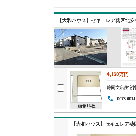
南武線
(
12
【大和ハウス】セキュレア葵区北安東
横浜線
(
72
相模線
(
43
五日市線
(
篠ノ井線
(
常磐線（
4,160万円
伊東線
(
45
静岡支店住宅営
身延線
(
16
0078-6014
武豊線
(
39
画像
16
枚
関西本線（
参宮線
(
3
)
【大和ハウス】セキュレア葵区
大糸線（J