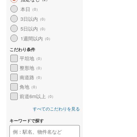
和歌山線
(
119
)
本日
（
0
）
3日以内
東西線
(
4
)
（
0
）
5日以内
（
0
）
予讃線
(
27
)
1週間以内
（
0
）
高徳線
(
19
)
こだわり条件
牟岐線
(
8
)
平坦地
（
0
）
山陽本線（JR九州）
(
6
)
整形地
（
0
）
篠栗線
(
49
)
南道路
（
0
）
角地
指宿枕崎線
(
224
)
（
0
）
前道6m以上
（
0
）
筑肥線
(
33
)
すべてのこだわりを見る
久大本線
(
62
)
キーワードで探す
日田彦山線
(
18
)
筑豊本線
(
42
)