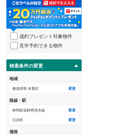
取
る
武蔵野線
(
416
)
・
条
横須賀線
(
183
)
件
を
青梅線
(
238
)
成約プレゼント対象物件
マ
イ
小海線
(
37
)
見学予約できる物件
ペ
ー
京浜東北線
(
319
)
ジ
に
検索条件の変更
総武線
(
274
)
保
存
御殿場線
(
91
)
地域
す
る
中央本線（JR東海）
(
321
)
都道府県 未選択
変更
太多線
(
78
)
路線・駅
名松線
(
3
)
静岡鉄道静岡清水線
変更
日吉町
変更
東海道本線（JR西日本）
(
308
)
価格
小浜線
(
5
)