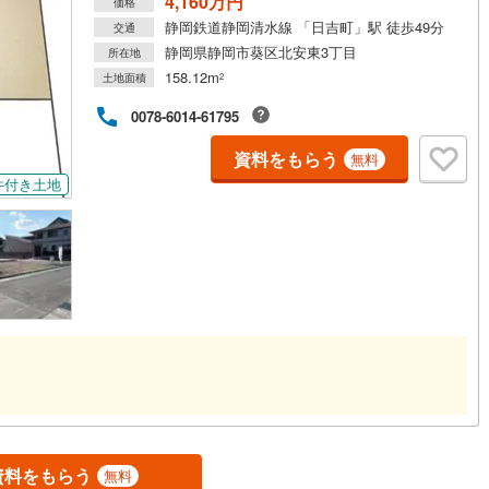
4,160万円
価格
静岡鉄道静岡清水線 「日吉町」駅 徒歩49分
交通
5
)
七尾線
(
2
)
静岡県静岡市葵区北安東3丁目
所在地
高山本線（JR西日本）
(
1
)
158.12m
土地面積
2
JR西日本）
(
56
)
湖西線
(
183
)
0078-6014-61795
福知山線
(
118
)
資料をもらう
無料
件付き土地
50
)
播但線
(
117
)
)
津山線
(
16
)
)
伯備線
(
34
)
)
呉線
(
84
)
)
山口線
(
3
)
2
)
美祢線
(
0
)
因美線
(
16
)
資料をもらう
草津線
(
63
)
無料