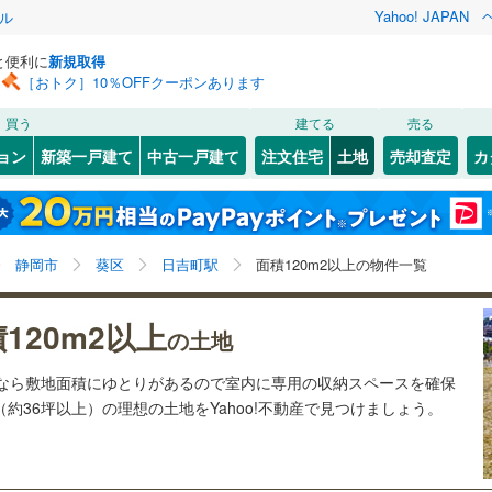
Yahoo! JAPAN
ル
と便利に
新規取得
［おトク］10％OFFクーポンあります
検索条件を保存しました
買う
建てる
売る
29
)
札沼線
(
7
)
建ち方、日当たり
ョン
新築一戸建て
中古一戸建て
注文住宅
土地
売却査定
カ
この検索条件の新着物件通知は、
マイページ
から設定できます。
室蘭本線
(
6
)
以上
（
0
）
角地
（
0
）
岩手
宮城
秋田
山形
21
)
富良野線
(
0
)
)
(
0
)
(
0
)
(
2
)
(
3
)
(
0
)
(
0
)
0
）
整形地
（
0
）
日吉町駅、価格未定を含む、建築条件付き土地を含む、
神奈川
埼玉
千葉
茨城
1
)
釧網本線
(
0
)
静岡市
葵区
日吉町駅
面積120m2以上の物件一覧
土地120
m
以上
2
契約、入居関連など
5
)
水郡線
(
132
)
長野
富山
石川
福井
120m2以上
（
1
）
第一種低層住居専用地域
（
0
）
の土地
)
7
)
上越線
(
47
)
閉じる
閉じる
お気に入りリストを見る
お気に入りリストを見る
閉じる
閉じる
岐阜
静岡
三重
土地なら敷地面積にゆとりがあるので室内に専用の収納スペースを確保
検索条件を保存する
0
)
水戸線
(
45
)
（約36坪以上）の理想の土地をYahoo!不動産で見つけましょう。
)
仙山線
(
158
)
マイページ
駅が始発駅
（
0
）
海まで2km以内
（
0
）
兵庫
京都
滋賀
奈良
)
気仙沼線
(
3
)
応