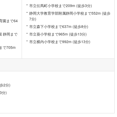
市立伝馬町小学校まで209m (徒歩3分)
静岡大学教育学部附属静岡小学校まで552m (徒歩
営地下鉄東山線
(
143
)
名古屋市営地下鉄名城線
(
133
)
7分)
育園まで64
営地下鉄桜通線
(
85
)
名古屋市営地下鉄上飯田線
(
15
)
市立森下小学校まで637m (徒歩8分)
地下鉄烏丸線
(
71
)
京都市営地下鉄東西線
(
56
)
園 静岡まで
市立葵小学校まで965m (徒歩13分)
市立横内小学校まで992m (徒歩13分)
tro今里筋線
(
6
)
OsakaMetro御堂筋線
(
27
)
で705m
tro四つ橋線
(
2
)
OsakaMetro中央線
(
6
)
tro堺筋線
(
2
)
神戸市営地下鉄西神・山手線
(
28
)
下鉄空港線
(
48
)
福岡市地下鉄箱崎線
(
5
)
歩2分)
2
)
函館市電
(
0
)
3分)
りび鉄道
(
0
)
わたらせ渓谷鐵道
(
19
)
行
(
42
)
会津鉄道
(
4
)
縦貫鉄道
(
0
)
しなの鉄道北しなの線
(
3
)