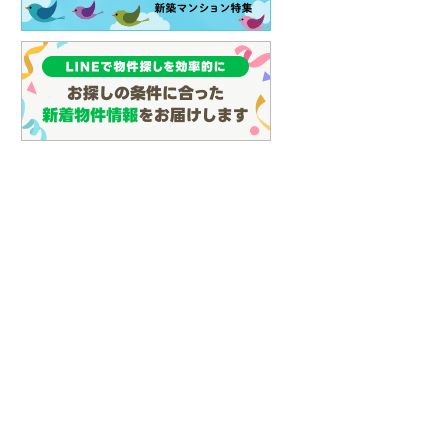
(
109
)
名古屋市営地下鉄鶴舞線
(
96
)
名古屋市営地下鉄名港線
(
31
)
OsakaMetro長堀鶴見緑地線
(
8
)
OsakaMetro谷町線
(
22
)
OsakaMetro千日前線
(
7
)
神戸市営地下鉄海岸線
(
3
)
福岡市地下鉄七隈線
(
121
)
函館市電宝来・谷地頭線
(
0
)
真岡鐵道
(
10
)
山形鉄道フラワー長井線
(
0
)
えちごトキめき鉄道妙高はねうまラ