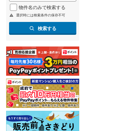
北海道新幹線
(
1
)
物件名のみで検索する
選択時には検索条件の保存不可
山形新幹線
(
201
)
東海道新幹線
(
336
)
検索する
九州新幹線
(
128
)
札幌市営地下鉄東豊線
(
9
)
東京メトロ銀座線
(
7
)
東京メトロ日比谷線
(
25
)
東京メトロ有楽町線
(
24
)
東京メトロ副都心線
(
33
)
都営新宿線
(
38
)
横浜市営地下鉄グリーンライン