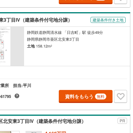
3
)
鶴見線
(
20
)
3丁目IV（建築条件付宅地分譲）
建築条件付き土地
6
)
根岸線
(
80
)
5
)
中央本線（JR東日本）
(
809
)
静岡鉄道静岡清水線 「日吉町」駅 徒歩49分
静岡県静岡市葵区北安東3丁目
150
)
八高線
(
588
)
土地
158.12m
2
10
)
大糸線（JR東日本）
(
11
)
各駅停車）
(
132
)
埼京線
(
150
)
)
東海道本線（JR東海）
(
821
)
業所 担当:平川
1
)
飯田線
(
326
)
資料をもらう
-61795
無料
)
高山本線（JR東海）
(
42
)
JR東海）
(
69
)
紀勢本線（JR東海）
(
9
)
博多南線
(
25
)
北安東3丁目IV（建築条件付宅地分譲）
PR
R西日本）
(
1
)
北陸本線
(
32
)