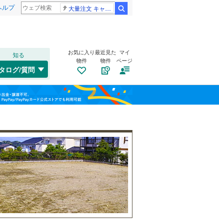
ヘルプ
大量注文 キャンセル
検索
お気に入り
最近見た
マイ
知る
物件
物件
ページ
千歳線
(
9
)
タログ/質問
日高本線
(
0
)
南道路
（
0
）
福島
宗谷本線
(
0
)
狐ケ崎
(
1
)
(
2
)
古家あり
（
0
）
(
0
)
栃木
群馬
山梨
東北本線
(
855
)
川越線
(
199
)
吾妻線
(
30
)
日光線
(
116
)
仙石線
(
155
)
小学校まで1km以内
（
0
）
和歌山
大船渡線
(
1
)