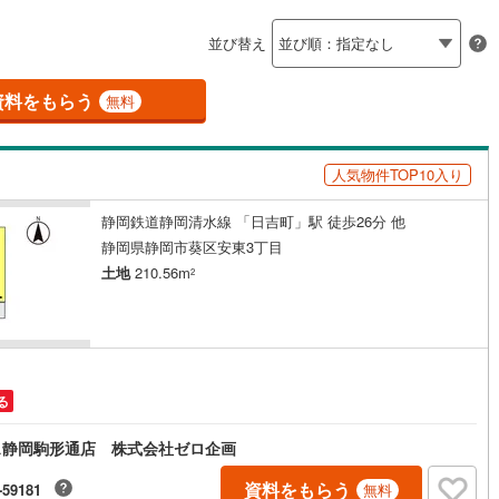
島根
岡山
広島
山口
釜石線
(
0
)
ン内見(相談)可
（
0
）
IT重説可
（
0
）
並び替え
花輪線
(
1
)
香川
愛媛
高知
保存した条件を見る
磐越東線
(
37
)
資料をもらう
ン対応とは？
無料
佐賀
長崎
熊本
大分
陸羽東線
(
24
)
人気物件TOP10入り
57
)
米坂線
(
0
)
静岡鉄道静岡清水線 「日吉町」駅 徒歩26分 他
五能線
(
0
)
この条件で検索する
この条件で検索する
この条件で検索する
この条件で検索する
この条件で検索する
この条件で検索する
市区町村以下を選択
市区町村を選択す
駅を選択する
静岡県静岡市葵区安東3丁目
5
)
白新線
(
5
)
土地
210.56m
2
越後線
(
15
)
ライン（宇都宮～逗子）
湘南新宿ライン（前橋～小田原）
(
647
)
る
4
)
内房線
(
475
)
ス静岡駒形通店 株式会社ゼロ企画
3
)
鹿島線
(
4
)
資料をもらう
-59181
無料
8
)
東海道本線
(
348
)