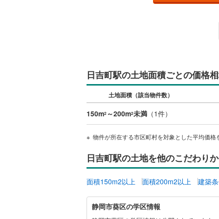
桜井線
(
63
阪和線
(
72
おおさか
内子線
(
0
)
日吉町駅の土地面積ごとの価格相
鳴門線
(
2
)
土地面積（該当物件数）
土讃線
(
83
150m
～200m
未満
（
1
件）
2
2
鹿児島本
物件が所在する市区町村を対象とした平均価格
三角線
(
11
日吉町駅の土地を他のこだわりか
長崎本線
(
佐世保線
(
面積150m2以上
面積200m2以上
建築条
豊肥本線
(
静
静岡市葵区の学区情報
岡
日南線
(
19