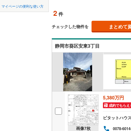
中国
鳥取
北上線
(
1
)
マイページの便利な使い方
オンライ
2
件
山田線
(
6
)
四国
徳島
大湊線
(
0
)
まとめて
オンライ
チェックした物件を
九州・沖縄
福岡
只見線
(
3
)
静岡市葵区安東3丁目
奥羽本線
(
男鹿線
(
1
)
0
0
0
0
0
0
該当物件
該当物件
該当物件
該当物件
該当物件
該当物件
件
件
件
件
件
件
羽越本線
(
飯山線
(
0
)
湘南新宿
5,380万円
(
614
)
成約でもらえ
外房線
(
68
ピタットハウ
成田線
(
13
画像
7
枚
0078-6014
東金線
(
23