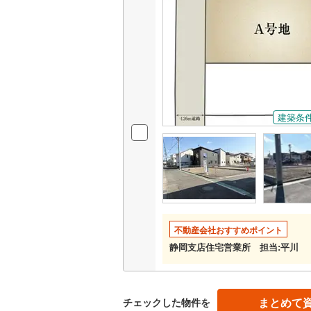
越美北線
(
氷見線
(
2
)
紀勢本線（
桜島線
(
1
)
建築条
加古川線
(
赤穂線
(
38
宇野線
(
26
福塩線
(
66
岩徳線
(
22
不動産会社おすすめポイント
静岡支店住宅営業所 担当:平川
小野田線
(
舞鶴線
(
1
)
まとめて
木次線
(
1
)
チェックした物件を