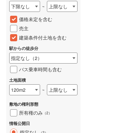
下限なし
上限なし
~
城端線
(
0
)
価格未定を含む
関西本線（JR西日本）
(
214
)
売主
大阪環状線
(
8
)
建築条件付土地を含む
山陽本線（JR西日本）
(
397
)
駅からの徒歩分
姫新線
(
118
)
指定なし
（
2
）
吉備線
(
24
)
バス乗車時間も含む
芸備線
(
49
)
土地面積
可部線
(
69
)
120m2
上限なし
~
宇部線
(
2
)
敷地の権利形態
山陰本線
(
178
)
所有権のみ
（
2
）
境線
(
13
)
情報公開日
奈良線
(
78
)
指定なし
（
2
）