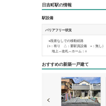
日吉町駅の情報
いすみ鉄
駅設備
IGRいわ
弘南鉄道
バリアフリー状況
由利高原
※段差なしでの移動経路
（○：有り △：要駅員設備 ×：無し）
長野電鉄
地上⇔改札⇔ホーム：○
宇都宮ラ
おすすめの新築一戸建て
鹿島臨海
小湊鐵道
(
上毛電気
流鉄流山
京成本線
(