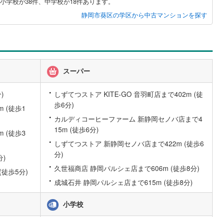
小学校が38件、中学校が18件あります。
10
)
宮崎空港線
(
4
)
静岡市葵区の学区から中古マンションを探す
線
(
289
)
上越新幹線
(
105
)
線
(
118
)
北陸新幹線
(
195
)
線
(
147
)
北陸新幹線（JR西日本）
(
8
)
スーパー
幹線
(
1
)
)
しずてつストア KITE-GO 音羽町店まで402m (徒
歩6分)
地下鉄南北線
(
12
)
札幌市営地下鉄東西線
(
12
)
 (徒歩1
カルディコーヒーファーム 新静岡セノバ店まで4
下鉄南北線
(
229
)
仙台市地下鉄東西線
(
82
)
15m (徒歩6分)
 (徒歩3
ロ丸ノ内線
(
42
)
東京メトロ丸ノ内方南支線
(
12
)
しずてつストア 新静岡セノバ店まで422m (徒歩6
分)
分)
ロ東西線
(
41
)
東京メトロ千代田線
(
33
)
久世福商店 静岡パルシェ店まで606m (徒歩8分)
(徒歩5分)
ロ半蔵門線
(
10
)
東京メトロ南北線
(
33
)
成城石井 静岡パルシェ店まで615m (徒歩8分)
線
(
22
)
都営三田線
(
38
)
小学校
戸線
(
35
)
横浜市営地下鉄ブルーライン
(
272
)