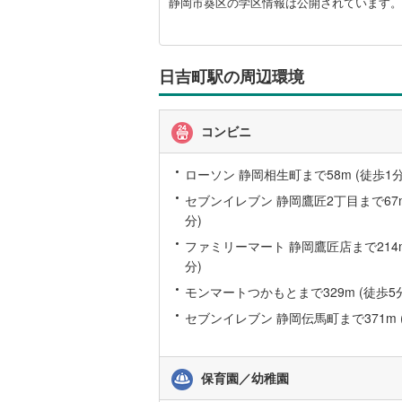
市
静岡市葵区の学区情報は公開されています。
後藤寺線
(
葵
区
東北新幹
に
関
日吉町駅の周辺環境
秋田新幹
す
る
山陽新幹
情
コンビニ
報
西九州新
ローソン 静岡相生町まで58m (徒歩1分
地下鉄
札幌市営
セブンイレブン 静岡鷹匠2丁目まで67m
分)
仙台市地
ファミリーマート 静岡鷹匠店まで214m
東京メト
分)
モンマートつかもとまで329m (徒歩5
東京メト
セブンイレブン 静岡伝馬町まで371m 
東京メト
都営浅草
保育園／幼稚園
都営大江