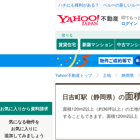
ハチにも権利がある？ ペルーの新しいルー
IDでもっ
ログイン
借りる
北海道
JR
北海道
函館本線
(
こだわり条件
配置、向き、
賃貸住宅
新築マンション
中古マンシ
石勝線
(
0
)
前道6m
東北
青森
根室本線
(
(
3
)
(
2
)
(
0
平坦地
（
関東
東京
石北本線
(
Yahoo!不動産トップ
土地
静岡県
販売、価格、
常磐線
(
54
信越・北陸
新潟
面積
更地渡し
日吉町駅（静岡県）の
(
1
)
(
1
)
(
0
高崎線
(
32
東海
愛知
お気に入りから資料請求
面積120m2以上（約36坪以上）の
立地
両毛線
(
26
することもできます。面積120m2以上
烏山線
(
84
気になる物件を
最寄りの
近畿
大阪
お気に入りに
石巻線
(
45
追加してみましょう
オンライン対