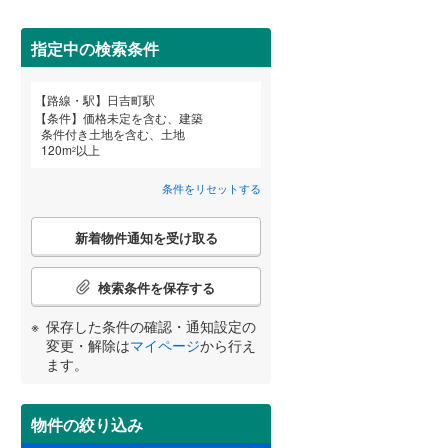
田沢湖線
(
5
)
指定中の検索条件
八戸線
(
0
)
磐越西線
(
33
)
詳しく見る
路線・駅
日吉町駅
宮崎
鹿児島
沖縄
条件
価格未定を含む、建築
陸羽西線
(
1
)
条件付き土地を含む、土地
120
m
以上
2
左沢線
(
23
)
条件をリセットする
津軽線
(
2
)
する
る
条件をリセットする
条件をリセットする
条件をリセットする
条件をリセットする
条件をリセットする
条件をリセットする
こ
信越本線
(
34
)
新着物件通知を受け取る
の
検
弥彦線
(
0
)
索
検索条件を保存する
条
総武本線
(
588
)
件
保存した条件の確認・通知設定の
で
変更・解除は
マイページ
から行え
通
ます。
京葉線
(
40
)
知
を
久留里線
(
180
)
受
物件の絞り込み
け
山手線
(
37
)