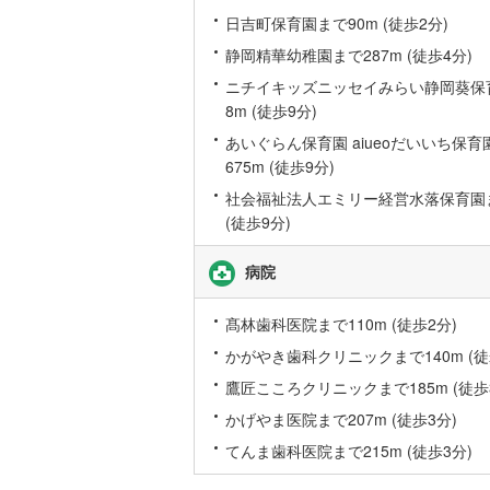
日吉町保育園まで90m (徒歩2分)
静岡精華幼稚園まで287m (徒歩4分)
名古屋市
ニチイキッズニッセイみらい静岡葵保
名古屋市
8m (徒歩9分)
京都市営
あいぐらん保育園 aiueoだいいち保育
675m (徒歩9分)
OsakaMe
社会福祉法人エミリー経営水落保育園ま
OsakaMe
(徒歩9分)
OsakaMe
病院
福岡市地
髙林歯科医院まで110m (徒歩2分)
かがやき歯科クリニックまで140m (徒
私鉄・その他
札幌市電
(
鷹匠こころクリニックまで185m (徒歩
道南いさ
かげやま医院まで207m (徒歩3分)
阿武隈急
てんま歯科医院まで215m (徒歩3分)
秋田内陸