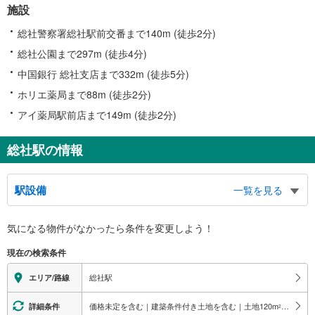
施設
総社警察署総社駅前交番まで140m (徒歩2分)
総社公園まで297m (徒歩4分)
中国銀行 総社支店まで332m (徒歩5分)
ホリエ薬局まで88m (徒歩2分)
アイ薬局駅前店まで149m (徒歩2分)
総社駅の情報
駅設備
一覧を見る
バリアフリー状況
気になる物件がなかったら
条件を変更しよう！
※段差なしでの移動経路
（○：有り △：要駅員設備 ×：無し）
現在の検索条件
【ＪＲ西日本】：○
【井原鉄道】
総社駅
エリア/路線
地上⇔改札：○
改札⇔ホーム：×
価格未定を含む｜建築条件付き土地を含む｜土地120
m
以上
詳細条件
2
エレベータ