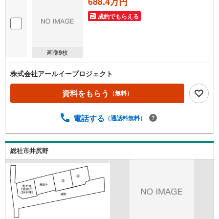
688.4万円
成約でもらえる
画像
9
枚
株式会社アールイープロジェクト
資料をもらう
（無料）
電話する
（通話料無料）
総社市井尻野