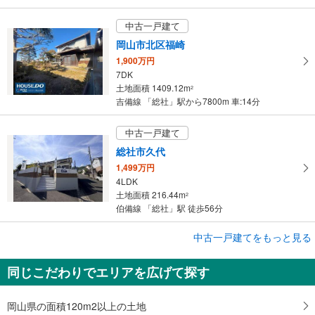
中古一戸建て
岡山市北区福崎
1,900万円
7DK
土地面積 1409.12m
2
吉備線 「総社」駅から7800m 車:14分
中古一戸建て
総社市久代
1,499万円
4LDK
土地面積 216.44m
2
伯備線 「総社」駅 徒歩56分
中古一戸建てをもっと見る
中古一戸建て
総社市中原
同じこだわりでエリアを広げて探す
2,000万円
3LDK
土地面積 148.77m
2
岡山県の面積120m2以上の土地
伯備線 「総社」駅 徒歩17分