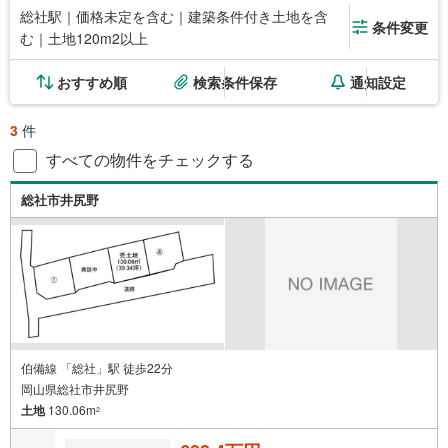
総社駅｜価格未定を含む｜建築条件付き土地を含
条件変更
む｜土地120m2以上
おすすめ順
検索条件保存
通知設定
3
件
すべての物件をチェックする
総社市井尻野
伯備線 「総社」駅 徒歩22分
岡山県総社市井尻野
土地
130.06m
2