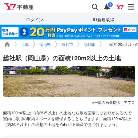
Yahoo!不動産
検索
通知
i
ログイン
ID新規取得
土地
岡山県
総社市
総社駅
面積120m2以上
総社駅（岡山県）の面積120m2以上の土地
一部の画像提供：アフロ
面積120m2以上（約36坪以上）の土地なら敷地面積にゆとりがあるので
室内に専用の収納スペースを確保することもできます。面積120m2以上
（約36坪以上）の理想の土地をYahoo!不動産で見つけましょう。