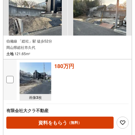
伯備線 「総社」駅 徒歩52分
岡山県総社市久代
土地
121.65m
2
180万円
画像
3
枚
有限会社大クラ不動産
資料をもらう
（無料）