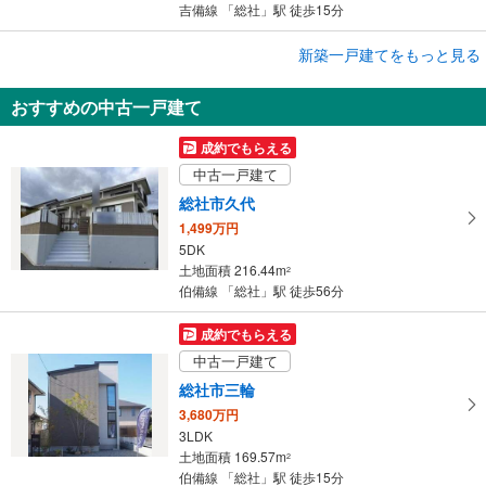
吉備線 「総社」駅 徒歩15分
成約でもらえる
新築一戸建てをもっと見る
新築一戸建て
おすすめの中古一戸建て
総社市井尻野
2,480万円
成約でもらえる
4LDK
中古一戸建て
土地面積 151.75m
2
伯備線 「総社」駅 徒歩23分
総社市久代
1,499万円
5DK
土地面積 216.44m
2
伯備線 「総社」駅 徒歩56分
成約でもらえる
中古一戸建て
総社市三輪
3,680万円
3LDK
土地面積 169.57m
2
伯備線 「総社」駅 徒歩15分