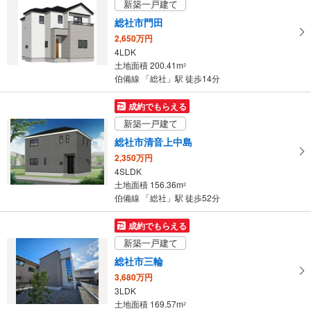
新築一戸建て
ペ
総社市門田
ー
2,650万円
ジ
4LDK
に
土地面積 200.41m
2
保
伯備線 「総社」駅 徒歩14分
存
す
成約でもらえる
る
新築一戸建て
総社市清音上中島
2,350万円
4SLDK
土地面積 156.36m
2
伯備線 「総社」駅 徒歩52分
成約でもらえる
新築一戸建て
総社市三輪
3,680万円
3LDK
土地面積 169.57m
2