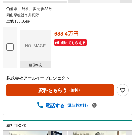
伯備線 「総社」駅 徒歩22分
岡山県総社市井尻野
土地
130.05m
2
688.4万円
成約でもらえる
画像
9
枚
株式会社アールイープロジェクト
資料をもらう
（無料）
電話する
（通話料無料）
総社市久代