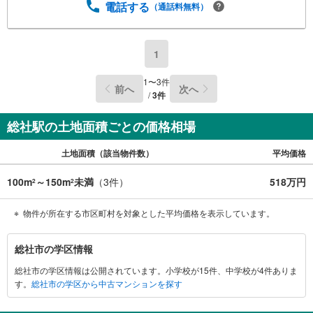
電話する
（通話料無料）
1
1
〜
3
件
前へ
次へ
/
3
件
総社駅の土地面積ごとの価格相場
土地面積（該当物件数）
平均価格
100m
～150m
未満
（
3
件）
518万円
2
2
物件が所在する市区町村を対象とした平均価格を表示しています。
総
総社市の学区情報
社
総社市の学区情報は公開されています。小学校が15件、中学校が4件ありま
市
す。
総社市の学区から中古マンションを探す
に
関