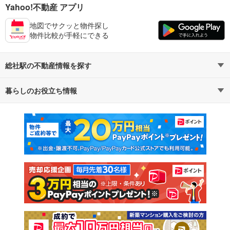
Yahoo!不動産 アプリ
地図でサクッと物件探し
物件比較が手軽にできる
総社駅の不動産情報を探す
暮らしのお役立ち情報
不動産・住宅
賃貸住宅
マンションカタログ
教えて！住まいの先生
新築マンション
中古マンション
新築一戸建て
中古一戸建て
注文住宅
土地
売却査定