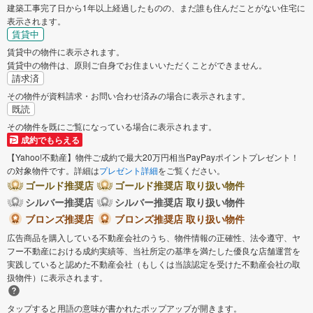
建築工事完了日から1年以上経過したものの、まだ誰も住んだことがない住宅に
表示されます。
賃貸中
賃貸中の物件に表示されます。
賃貸中の物件は、原則ご自身でお住まいいただくことができません。
請求済
その物件が資料請求・お問い合わせ済みの場合に表示されます。
既読
その物件を既にご覧になっている場合に表示されます。
成約でもらえる
【Yahoo!不動産】物件ご成約で最大20万円相当PayPayポイントプレゼント！
の対象物件です。詳細は
プレゼント詳細
をご覧ください。
ゴールド推奨店
ゴールド推奨店 取り扱い物件
シルバー推奨店
シルバー推奨店 取り扱い物件
ブロンズ推奨店
ブロンズ推奨店 取り扱い物件
広告商品を購入している不動産会社のうち、物件情報の正確性、法令遵守、ヤ
フー不動産における成約実績等、当社所定の基準を満たした優良な店舗運営を
実践していると認めた不動産会社（もしくは当該認定を受けた不動産会社の取
扱物件）に表示されます。
タップすると用語の意味が書かれたポップアップが開きます。