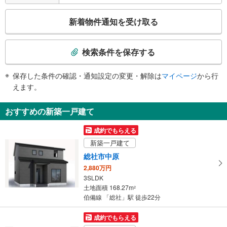
【ＪＲ】
こ
新着物件通知を受け取る
・各ホーム⇔改札
の
【ＪＲ】【井原鉄道】
検
・改札⇔東口
索
・改札⇔西口
検索条件を保存する
条
トイレ
件
【ＪＲ】【井原鉄道】
保存した条件の確認・通知設定の変更・解除は
マイページ
から行
で
《車椅子対応》《ベビーベッド》
えます。
通
・改札外
その他
知
おすすめの新築一戸建て
を
【ＪＲ】
・ＡＥＤ
受
成約でもらえる
【井原鉄道】
け
新築一戸建て
・移動式階段昇降機
取
総社市中原
る
2,880万円
・
3SLDK
条
土地面積 168.27m
2
件
伯備線 「総社」駅 徒歩22分
を
マ
成約でもらえる
イ