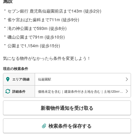
施設
セブン銀行 鹿児島仙巌園前店まで143m (徒歩2分)
雀ケ宮おばた歯科まで711m (徒歩9分)
滝の神公園まで593m (徒歩8分)
磯山公園まで791m (徒歩10分)
公園まで1,154m (徒歩15分)
気になる物件がなかったら
条件を変更しよう！
現在の検索条件
仙巌園駅
エリア/路線
価格未定を含む｜建築条件付き土地を含む｜土地120
m
以上
詳細条件
2
こ
新着物件通知を受け取る
の
検
索
検索条件を保存する
条