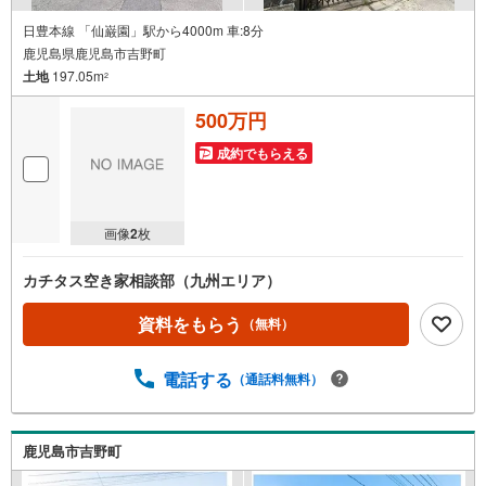
日豊本線 「仙巌園」駅から4000m 車:8分
鹿児島県鹿児島市吉野町
土地
197.05m
2
500万円
成約でもらえる
画像
2
枚
カチタス空き家相談部（九州エリア）
資料をもらう
（無料）
電話する
（通話料無料）
鹿児島市吉野町