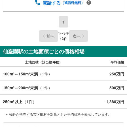
電話する
（通話料無料）
1
1
〜
3
件
前へ
次へ
/
3
件
仙巌園駅の土地面積ごとの価格相場
土地面積（該当物件数）
平均価格
100m
～150m
未満
（
1
件）
250万円
2
2
150m
～200m
未満
（
1
件）
500万円
2
2
250m
以上
（
1
件）
1,380万円
2
物件が所在する市区町村を対象とした平均価格を表示しています。
鹿