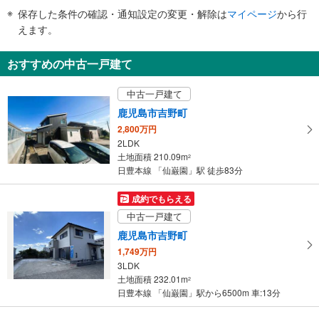
件
保存した条件の確認・通知設定の変更・解除は
マイページ
から行
で
えます。
通
知
おすすめの中古一戸建て
を
受
中古一戸建て
け
鹿児島市吉野町
取
2,800万円
る
2LDK
・
土地面積 210.09m
2
条
日豊本線 「仙巌園」駅 徒歩83分
件
を
成約でもらえる
マ
中古一戸建て
イ
鹿児島市吉野町
ペ
1,749万円
ー
3LDK
ジ
土地面積 232.01m
2
に
日豊本線 「仙巌園」駅から6500m 車:13分
保