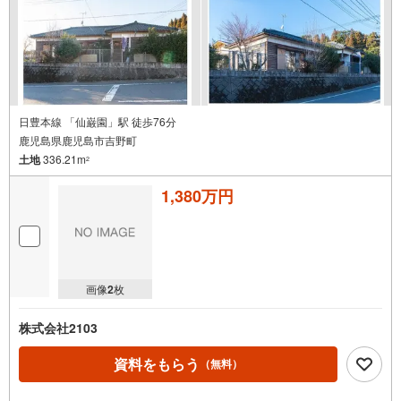
日豊本線 「仙巌園」駅 徒歩76分
鹿児島県鹿児島市吉野町
土地
336.21m
2
1,380万円
画像
2
枚
株式会社2103
資料をもらう
（無料）