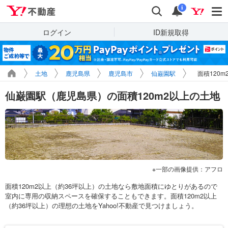
Yahoo!不動産
検索
通知
i
ログイン
ID新規取得
土地
鹿児島県
鹿児島市
仙巌園駅
面積120
仙巌園駅（鹿児島県）の面積120m2以上の土地
一部の画像提供：アフロ
面積120m2以上（約36坪以上）の土地なら敷地面積にゆとりがあるので
室内に専用の収納スペースを確保することもできます。面積120m2以上
（約36坪以上）の理想の土地をYahoo!不動産で見つけましょう。