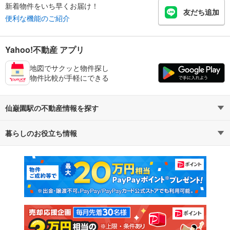
新着物件をいち早くお届け！
友だち追加
便利な機能のご紹介
Yahoo!不動産 アプリ
地図でサクッと物件探し
物件比較が手軽にできる
仙巌園駅の不動産情報を探す
暮らしのお役立ち情報
不動産・住宅
賃貸住宅
マンションカタログ
教えて！住まいの先生
新築マンション
中古マンション
新築一戸建て
中古一戸建て
注文住宅
土地