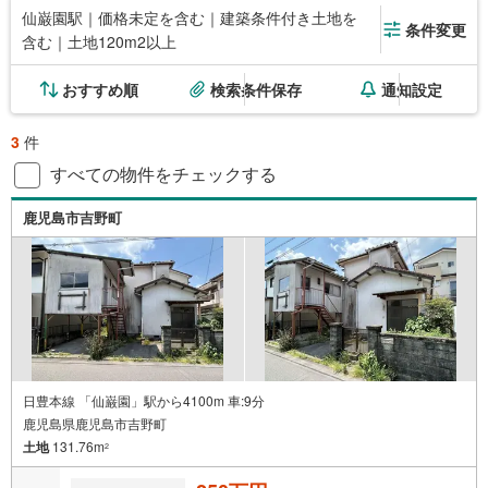
仙巌園駅｜価格未定を含む｜建築条件付き土地を
条件変更
含む｜土地120m2以上
おすすめ順
検索条件保存
通知設定
3
件
すべての物件をチェックする
鹿児島市吉野町
日豊本線 「仙巌園」駅から4100m 車:9分
鹿児島県鹿児島市吉野町
土地
131.76m
2