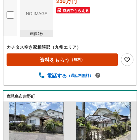
250万円
成約でもらえる
画像
2
枚
カチタス空き家相談部（九州エリア）
資料をもらう
（無料）
電話する
（通話料無料）
鹿児島市吉野町