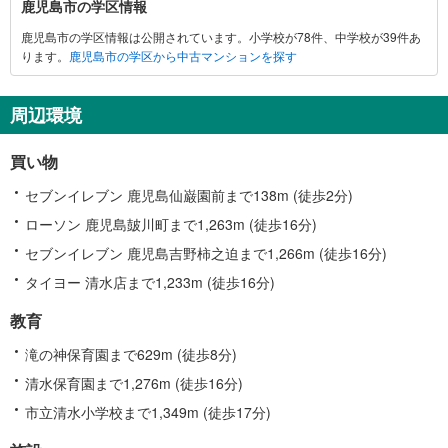
鹿児島市の学区情報
児
鹿児島市の学区情報は公開されています。小学校が78件、中学校が39件あ
島
ります。
鹿児島市の学区から中古マンションを探す
市
に
関
周辺環境
す
る
買い物
情
報
セブンイレブン 鹿児島仙巌園前まで138m (徒歩2分)
ローソン 鹿児島皷川町まで1,263m (徒歩16分)
セブンイレブン 鹿児島吉野柿之迫まで1,266m (徒歩16分)
タイヨー 清水店まで1,233m (徒歩16分)
教育
滝の神保育園まで629m (徒歩8分)
清水保育園まで1,276m (徒歩16分)
市立清水小学校まで1,349m (徒歩17分)