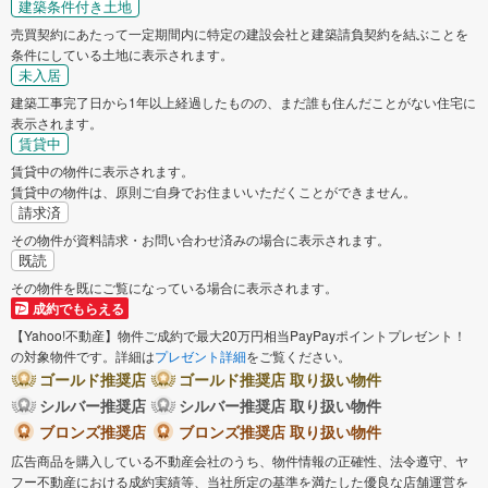
建築条件付き土地
売買契約にあたって一定期間内に特定の建設会社と建築請負契約を結ぶことを
条件にしている土地に表示されます。
未入居
建築工事完了日から1年以上経過したものの、まだ誰も住んだことがない住宅に
表示されます。
賃貸中
賃貸中の物件に表示されます。
賃貸中の物件は、原則ご自身でお住まいいただくことができません。
請求済
その物件が資料請求・お問い合わせ済みの場合に表示されます。
既読
その物件を既にご覧になっている場合に表示されます。
成約でもらえる
【Yahoo!不動産】物件ご成約で最大20万円相当PayPayポイントプレゼント！
の対象物件です。詳細は
プレゼント詳細
をご覧ください。
ゴールド推奨店
ゴールド推奨店 取り扱い物件
シルバー推奨店
シルバー推奨店 取り扱い物件
ブロンズ推奨店
ブロンズ推奨店 取り扱い物件
広告商品を購入している不動産会社のうち、物件情報の正確性、法令遵守、ヤ
フー不動産における成約実績等、当社所定の基準を満たした優良な店舗運営を