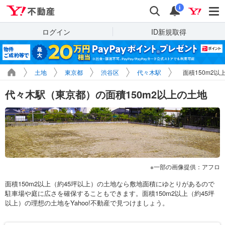
Yahoo!不動産
検索
通知
i
ログイン
ID新規取得
土地
東京都
渋谷区
代々木駅
面積150m2以
代々木駅（東京都）の面積150m2以上の土地
一部の画像提供：アフロ
面積150m2以上（約45坪以上）の土地なら敷地面積にゆとりがあるので
駐車場や庭に広さを確保することもできます。面積150m2以上（約45坪
以上）の理想の土地をYahoo!不動産で見つけましょう。