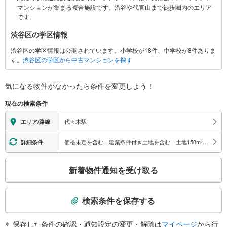
マンションが集まる複合施設です。渋谷や代官山まで徒歩圏内のエリア
情
です。
報
渋谷区の学区情報
渋谷区の学区情報は公開されています。小学校が18件、中学校が8件ありま
す。
渋谷区の学区から中古マンションを探す
気になる物件がなかったら
条件を変更しよう！
現在の検索条件
代々木駅
エリア/路線
価格未定を含む｜建築条件付き土地を含む｜土地150
m
以上
詳細条件
2
こ
新着物件通知を受け取る
の
検
索
検索条件を保存する
条
件
保存した条件の確認・通知設定の変更・解除は
マイページ
から行