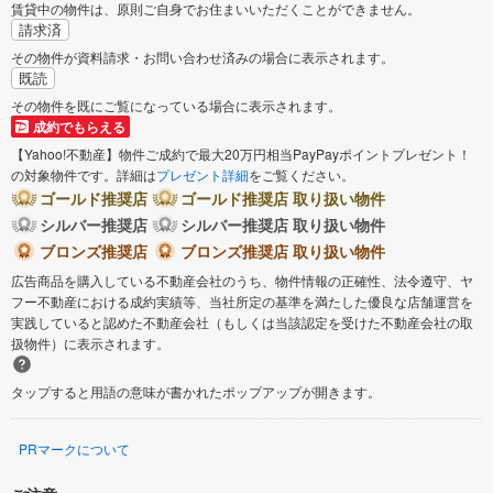
賃貸中の物件は、原則ご自身でお住まいいただくことができません。
請求済
その物件が資料請求・お問い合わせ済みの場合に表示されます。
既読
その物件を既にご覧になっている場合に表示されます。
成約でもらえる
【Yahoo!不動産】物件ご成約で最大20万円相当PayPayポイントプレゼント！
の対象物件です。詳細は
プレゼント詳細
をご覧ください。
ゴールド推奨店
ゴールド推奨店 取り扱い物件
シルバー推奨店
シルバー推奨店 取り扱い物件
ブロンズ推奨店
ブロンズ推奨店 取り扱い物件
広告商品を購入している不動産会社のうち、物件情報の正確性、法令遵守、ヤ
フー不動産における成約実績等、当社所定の基準を満たした優良な店舗運営を
実践していると認めた不動産会社（もしくは当該認定を受けた不動産会社の取
扱物件）に表示されます。
タップすると用語の意味が書かれたポップアップが開きます。
PRマークについて