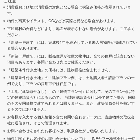
ご注意
消費税および地方消費税の対象となる場合は税込み価格が表示されていま
す。
物件の写真やイラスト、CGなどは実際と異なる場合があります。
市区町村の合併などにより、地図が表示されない場合があります。ご了承く
ださい。
「新築一戸建て」には、完成後1年を経過している未入居物件が掲載されてい
る場合があります。
「新築一戸建て」には、販売住戸が複数の物件は、全ての住戸に該当しない
項目もあります。各問い合わせ先にご確認ください。
「建築条件付き土地」の価格には、建物価格は含まれません。
「建築条件付き土地」の「建物プラン例」は、土地購入者の設計プランの一
例であり、プランの採用可否は任意です。
「土地（建築条件なし）」の「建物プラン例」に関して、そのプラン例は特
定の建築請負会社によるもので、 当該建築請負会社以外で建てた場合、同様
のものが同価格で建てられるとは限りません。また、建築請負会社を特定す
るものではありません。
お客様が入力する個人情報を含むお問い合わせデータは、当該物件の取扱会
社に送信され、そこで管理されます。
お問い合わせをされたお客様へは、取扱会社がご連絡いたします。
物件に関するお客様のお問い合わせについては、LINEヤフー株式会社は一切