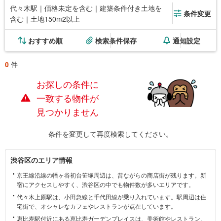
代々木駅｜価格未定を含む｜建築条件付き土地を
条件変更
含む｜土地150m2以上
おすすめ順
検索条件保存
通知設定
0
件
お探しの条件に
一致する物件が
見つかりません
条件を変更して再度検索してください。
渋
渋谷区のエリア情報
谷
京王線沿線の幡ヶ谷初台笹塚周辺は、昔ながらの商店街が残ります。新
区
宿にアクセスしやすく、渋谷区の中でも物件数が多いエリアです。
に
代々木上原駅は、小田急線と千代田線が乗り入れています。駅周辺は住
関
宅街で、オシャレなカフェやレストランが点在しています。
す
恵比寿駅付近にある恵比寿ガーデンプレイスは、美術館やレストラン、
る