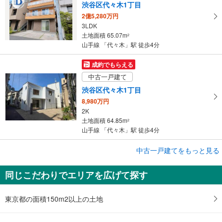
渋谷区代々木1丁目
る
2億5,280万円
3LDK
土地面積 65.07m
2
山手線 「代々木」駅 徒歩4分
成約でもらえる
中古一戸建て
渋谷区代々木1丁目
8,980万円
2K
土地面積 64.85m
2
山手線 「代々木」駅 徒歩4分
中古一戸建てをもっと見る
中古一戸建て
渋谷区代々木3丁目
同じこだわりでエリアを広げて探す
3億9,800万円
2LDK
土地面積 60.11m
2
東京都の面積150m2以上の土地
山手線 「代々木」駅 徒歩12分