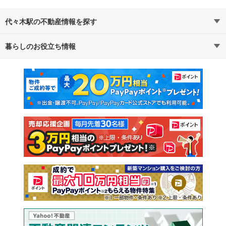
代々木駅の不動産情報を探す
暮らしのお役立ち情報
不動産・住宅
賃貸住宅
マンションカタログ
教えて！住まいの先生
新築マンション
中古マンション
新築一戸建て
中古一戸建て
注文住宅
土地
売却査定