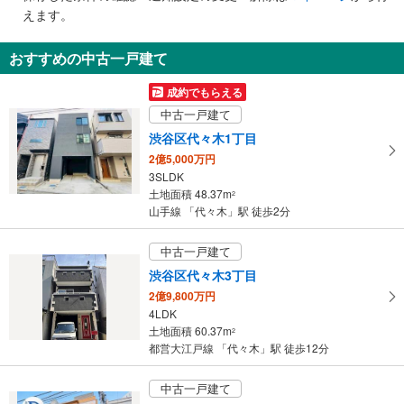
で
えます。
通
知
おすすめの中古一戸建て
を
受
成約でもらえる
け
中古一戸建て
取
渋谷区代々木1丁目
る
2億5,000万円
・
3SLDK
条
土地面積 48.37m
2
件
山手線 「代々木」駅 徒歩2分
を
マ
中古一戸建て
イ
渋谷区代々木3丁目
ペ
2億9,800万円
ー
4LDK
ジ
土地面積 60.37m
2
に
都営大江戸線 「代々木」駅 徒歩12分
保
存
中古一戸建て
す