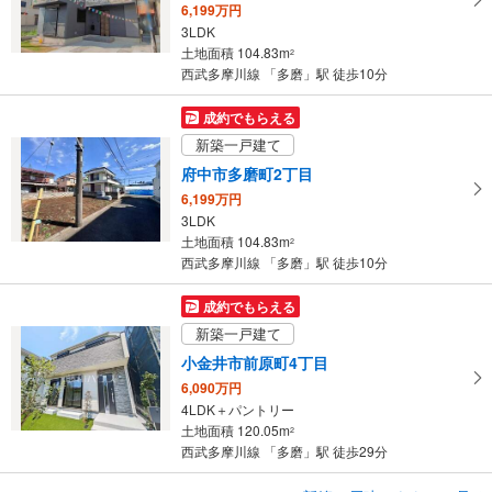
6,199万円
ジ
3LDK
に
土地面積 104.83m
2
保
西武多摩川線 「多磨」駅 徒歩10分
存
す
成約でもらえる
る
新築一戸建て
府中市多磨町2丁目
6,199万円
3LDK
土地面積 104.83m
2
西武多摩川線 「多磨」駅 徒歩10分
成約でもらえる
新築一戸建て
小金井市前原町4丁目
6,090万円
4LDK＋パントリー
土地面積 120.05m
2
西武多摩川線 「多磨」駅 徒歩29分