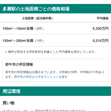
数社でのみご紹介可能なオープンハウス・ディベロップメ
ントの物件
多磨駅の土地面積ごとの価格相場
土地面積（該当物件数）
平均価格
100m
～150m
未満
（
3
件）
5,330万円
2
2
150m
～200m
未満
（
1
件）
5,210万円
2
2
物件が所在する市区町村を対象とした平均価格を表示しています。
府
府中市の学区情報
中
府中市の学区情報は公開されています。小学校が16件、中学校が11件あり
市
ます。
府中市の学区から中古マンションを探す
に
関
す
周辺環境
る
情
買い物
報
ファミリーマート 府中紅葉丘店まで24m (徒歩1分)