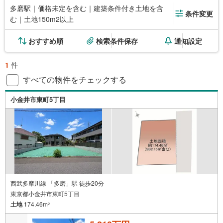
多磨駅｜価格未定を含む｜建築条件付き土地を含
条件変更
む｜土地150m2以上
おすすめ順
検索条件保存
通知設定
1
件
すべての物件をチェックする
小金井市東町5丁目
西武多摩川線 「多磨」駅 徒歩20分
東京都小金井市東町5丁目
土地
174.46m
2