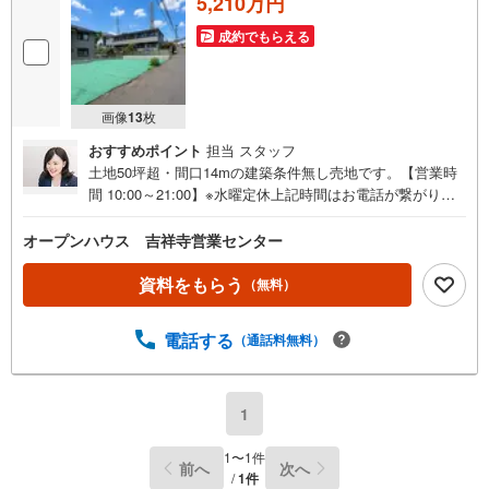
5,210万円
成約でもらえる
画像
13
枚
おすすめポイント
担当 スタッフ
土地50坪超・間口14mの建築条件無し売地です。【営業時
間 10:00～21:00】※水曜定休上記時間はお電話が繋がりや
すくなっております。ぜひお気軽にご連絡ください！現地
を見学される場合は「室内・現地を見学する（無料）」ボ
オープンハウス 吉祥寺営業センター
タンよりご希望の日時をご記入いただけますとスムーズに
ご案内が可能です。◎現地のご案内について・平日や夜遅
資料をもらう
（無料）
い時間帯もご案内が可能 ※定休日を除く・経験豊富なスタ
ッフが物件詳細を丁寧にご説明いたします。・車でご自宅
電話する
（通話料無料）
や最寄り駅等、ご指定の場所まで送迎します。・チャイル
ドシートのご用意ございます。◎個別FP相談会 無料物件
のご紹介だけでなく住宅ローン・資金のご相談、まずは家
探しについて話を聞きたいという方も大歓迎です！年間800
1
0棟以上の限定物件を発表しているオープンハウスだから出
会える物件が多数ございます。ぜひお気軽にご連絡・ご相
1
〜
1
件
前へ
次へ
談ください！※限定物件:当社のみ、もしくは当社を含めた
/
1
件