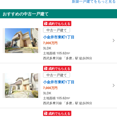
成約でもらえる
新築一戸建てをもっと見る
新築一戸建て
おすすめの中古一戸建て
府中市多磨町2丁目
6,199万円
成約でもらえる
3LDK
中古一戸建て
土地面積 104.83m
2
西武多摩川線 「多磨」駅 徒歩11分
小金井市東町1丁目
7,000万円
3LDK
土地面積 105.62m
2
西武多摩川線 「多磨」駅 徒歩26分
成約でもらえる
中古一戸建て
小金井市東町1丁目
7,000万円
3LDK
土地面積 105.62m
2
西武多摩川線 「多磨」駅 徒歩26分
成約でもらえる