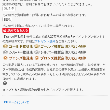
賃貸中の物件は、原則ご自身でお住まいいただくことができません。
請求済
その物件が資料請求・お問い合わせ済みの場合に表示されます。
既読
その物件を既にご覧になっている場合に表示されます。
成約でもらえる
【Yahoo!不動産】物件ご成約で最大20万円相当PayPayポイントプレゼント！
の対象物件です。詳細は
プレゼント詳細
をご覧ください。
ゴールド推奨店
ゴールド推奨店 取り扱い物件
シルバー推奨店
シルバー推奨店 取り扱い物件
ブロンズ推奨店
ブロンズ推奨店 取り扱い物件
広告商品を購入している不動産会社のうち、物件情報の正確性、法令遵守、ヤ
フー不動産における成約実績等、当社所定の基準を満たした優良な店舗運営を
実践していると認めた不動産会社（もしくは当該認定を受けた不動産会社の取
扱物件）に表示されます。
タップすると用語の意味が書かれたポップアップが開きます。
PRマークについて