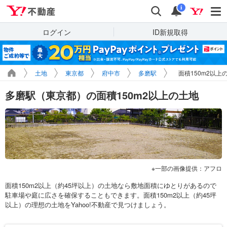
Yahoo!不動産
検索
通知
i
ログイン
ID新規取得
土地
東京都
府中市
多磨駅
面積150m2以上
多磨駅（東京都）の面積150m2以上の土地
一部の画像提供：アフロ
面積150m2以上（約45坪以上）の土地なら敷地面積にゆとりがあるので
駐車場や庭に広さを確保することもできます。面積150m2以上（約45坪
以上）の理想の土地をYahoo!不動産で見つけましょう。