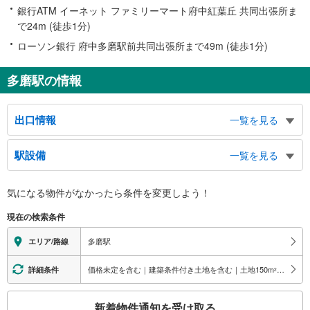
銀行ATM イーネット ファミリーマート府中紅葉丘 共同出張所ま
で24m (徒歩1分)
ローソン銀行 府中多磨駅前共同出張所まで49m (徒歩1分)
多磨駅の情報
出口情報
一覧を見る
東口
駅設備
一覧を見る
味の素スタジアム、都立武蔵野の森公園、東京外国語大学、警視庁警察学校
西口
バリアフリー状況
気になる物件がなかったら
条件を変更しよう！
都立多磨霊園
※段差なしでの移動経路
（○：有り △：要駅員設備 ×：無し）
現在の検索条件
地上⇔改札⇔ホーム：○
トイレ
多磨駅
エリア/路線
《多機能トイレ》
・１番線ホーム上
価格未定を含む｜建築条件付き土地を含む｜土地150
m
以上
詳細条件
2
スロープ
こ
・各ホーム⇔改札
新着物件通知を受け取る