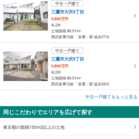
中古一戸建て
三鷹市大沢5丁目
5,800万円
4LDK
土地面積 86.51m
2
西武多摩川線 「多磨」駅 徒歩27分
中古一戸建て
三鷹市大沢5丁目
5,800万円
4LDK
土地面積 86.51m
2
西武多摩川線 「多磨」駅 徒歩26分
成約でもらえる
中古一戸建てをもっと見る
中古一戸建て
同じこだわりでエリアを広げて探す
府中市多磨町2丁目
2,280万円
4LDK
東京都の面積150m2以上の土地
土地面積 73.45m
2
西武多摩川線 「多磨」駅 徒歩15分