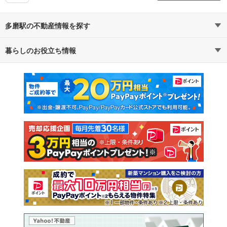
多磨駅の不動産情報を探す
暮らしのお役立ち情報
不動産・住宅
賃貸住宅
マンションカタログ
教えて！住まいの先生
新築マンション
中古マンション
新築一戸建て
中古一戸建て
注文住宅
土地
売却査定