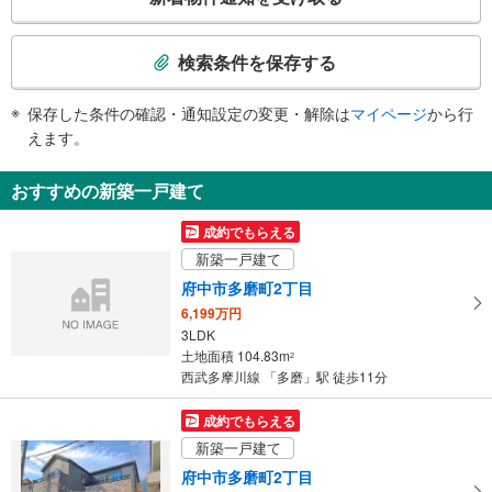
・改札⇔地上出口
の
その他
検
索
・点字案内（運賃表・手すり）
検索条件を保存する
・ＡＥＤ
条
件
保存した条件の確認・通知設定の変更・解除は
マイページ
から行
で
えます。
通
知
おすすめの新築一戸建て
を
受
成約でもらえる
け
新築一戸建て
取
府中市多磨町2丁目
る
6,199万円
・
3LDK
条
土地面積 104.83m
2
件
西武多摩川線 「多磨」駅 徒歩11分
を
マ
成約でもらえる
イ
新築一戸建て
ペ
府中市多磨町2丁目
ー