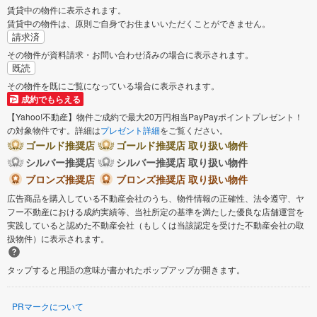
賃貸中の物件に表示されます。
賃貸中の物件は、原則ご自身でお住まいいただくことができません。
請求済
その物件が資料請求・お問い合わせ済みの場合に表示されます。
既読
その物件を既にご覧になっている場合に表示されます。
成約でもらえる
【Yahoo!不動産】物件ご成約で最大20万円相当PayPayポイントプレゼント！
の対象物件です。詳細は
プレゼント詳細
をご覧ください。
ゴールド推奨店
ゴールド推奨店 取り扱い物件
シルバー推奨店
シルバー推奨店 取り扱い物件
ブロンズ推奨店
ブロンズ推奨店 取り扱い物件
広告商品を購入している不動産会社のうち、物件情報の正確性、法令遵守、ヤ
フー不動産における成約実績等、当社所定の基準を満たした優良な店舗運営を
実践していると認めた不動産会社（もしくは当該認定を受けた不動産会社の取
扱物件）に表示されます。
タップすると用語の意味が書かれたポップアップが開きます。
PRマークについて