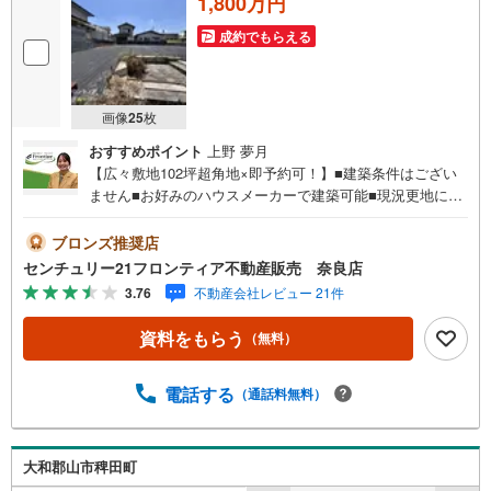
1,800万円
成約でもらえる
画像
25
枚
おすすめポイント
上野 夢月
【広々敷地102坪超角地×即予約可！】■建築条件はござい
ません■お好みのハウスメーカーで建築可能■現況更地につ
きスムーズな引き渡し■奈良市立東市小学校まで徒歩2分 特
徴・即時の引渡しに対応可能でスムーズにマイホーム計画
ブロンズ推奨店
が始動できます・緑豊かな閑静な住宅街に位置し落ち着い
センチュリー21フロンティア不動産販売 奈良店
た住環境が広がります・2世帯住宅や庭付き一戸建てなど
3.76
不動産会社レビュー 21件
様々な建築プランに対応するゆとりある広さ 立地・奈良市
立東市小学校まで徒歩約2分・奈良市立都南中学校まで徒歩
資料をもらう
（無料）
約30分 弊社が選ばれる理由 1.お金の扱い方のプロ、ファイ
ナンシャルプランナーが資金計画をサポート！2.買い替え
などにも対応できる売却専門チームあり！3.たくさんの銀
電話する
（通話料無料）
行と繋がりがあるため、最も低金利になるように審査が可
能4.物件のお引渡し後に必要になったお家のリフォームも
弊社のリフォームプランナーがご提案5.定期的にご連絡を
大和郡山市稗田町
繋ぎ、有事の際に迅速にサポートいたします弊社は専門家