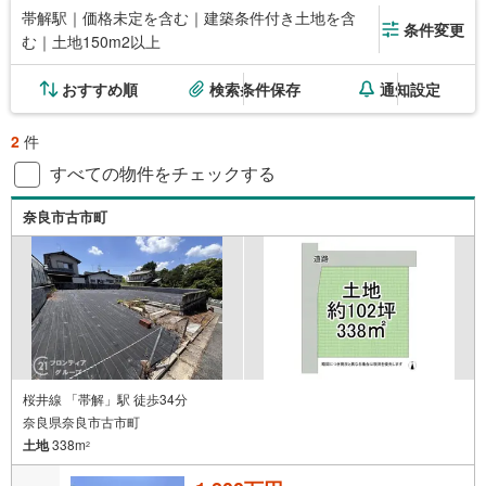
帯解駅｜価格未定を含む｜建築条件付き土地を含
条件変更
む｜土地150m2以上
おすすめ順
検索条件保存
通知設定
2
件
すべての物件をチェックする
奈良市古市町
桜井線 「帯解」駅 徒歩34分
奈良県奈良市古市町
土地
338m
2