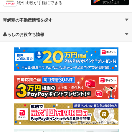
物件比較が手軽にできる
帯解駅の不動産情報を探す
暮らしのお役立ち情報
不動産・住宅
賃貸住宅
マンションカタログ
教えて！住まいの先生
新築マンション
中古マンション
新築一戸建て
中古一戸建て
注文住宅
土地
売却査定