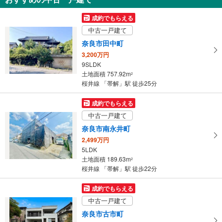
3,590万円
成約でもらえる
3LDK＋2S
中古一戸建て
土地面積 134.34m
2
桜井線 「帯解」駅 徒歩34分
奈良市田中町
3,200万円
9SLDK
土地面積 757.92m
2
桜井線 「帯解」駅 徒歩25分
成約でもらえる
中古一戸建て
奈良市南永井町
2,499万円
5LDK
土地面積 189.63m
2
桜井線 「帯解」駅 徒歩22分
成約でもらえる
中古一戸建て
奈良市古市町