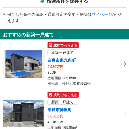
検索条件を保存する
条
件
保存した条件の確認・通知設定の変更・解除は
マイページ
から行
で
えます。
通
知
おすすめの新築一戸建て
を
受
成約でもらえる
け
新築一戸建て
取
奈良市東九条町
る
2,980万円
・
3LDK
条
土地面積 129.85m
2
件
桜井線 「帯解」駅 徒歩29分
を
マ
成約でもらえる
イ
新築一戸建て
ペ
奈良市神殿町
ー
3,650万円
ジ
4LDK＋2S
に
土地面積 165.85m
2