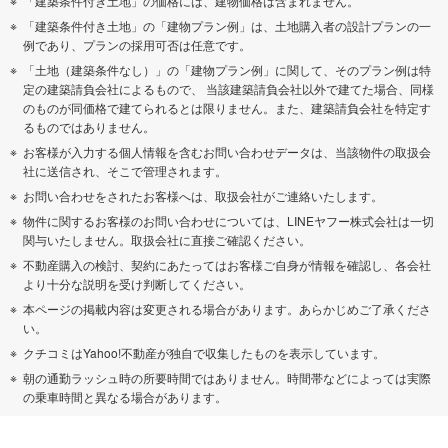
「建築条件付き土地」の価格には、建物価格は含まれません。
「建築条件付き土地」の「建物プラン例」は、土地購入者の設計プランの一
例であり、プランの採用可否は任意です。
「土地（建築条件なし）」の「建物プラン例」に関して、そのプラン例は特
定の建築請負会社によるもので、 当該建築請負会社以外で建てた場合、同様
のものが同価格で建てられるとは限りません。また、建築請負会社を特定す
るものではありません。
お客様が入力する個人情報を含むお問い合わせデータは、当該物件の取扱会
社に送信され、そこで管理されます。
お問い合わせをされたお客様へは、取扱会社がご連絡いたします。
物件に関するお客様のお問い合わせについては、LINEヤフー株式会社は一切
関与いたしません。取扱会社に直接ご確認ください。
不動産購入の検討、契約にあたってはお客様ご自身が情報を確認し、各会社
より十分な説明を受け判断してください。
本ページの掲載内容は変更される場合があります。あらかじめご了承くださ
い。
クチコミはYahoo!不動産が独自で収集したものを表示しています。
朝の通勤ラッシュ時の所要時間ではありません。時間帯などによっては実際
の乗車時間と異なる場合があります。