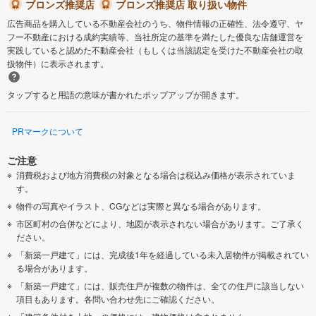
ブロンズ推奨店
ブロンズ推奨店 取り扱い物件
広告商品を購入している不動産会社のうち、物件情報の正確性、法令遵守、ヤ
フー不動産における成約実績等、当社所定の基準を満たした優良な店舗運営を
実践していると認めた不動産会社（もしくは当該認定を受けた不動産会社の取
扱物件）に表示されます。
タップすると用語の意味が書かれたポップアップが開きます。
PRマークについて
ご注意
消費税および地方消費税の対象となる場合は税込み価格が表示されていま
す。
物件の写真やイラスト、CGなどは実際と異なる場合があります。
市区町村の合併などにより、地図が表示されない場合があります。ご了承く
ださい。
「新築一戸建て」には、完成後1年を経過している未入居物件が掲載されてい
る場合があります。
「新築一戸建て」には、販売住戸が複数の物件は、全ての住戸に該当しない
項目もあります。各問い合わせ先にご確認ください。