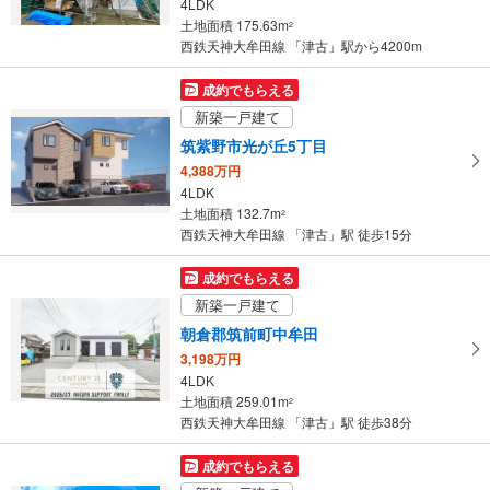
4LDK
条
土地面積 175.63m
2
件
西鉄天神大牟田線 「津古」駅から4200m
を
マ
成約でもらえる
イ
新築一戸建て
ペ
筑紫野市光が丘5丁目
ー
4,388万円
ジ
4LDK
に
土地面積 132.7m
2
保
西鉄天神大牟田線 「津古」駅 徒歩15分
存
す
成約でもらえる
る
新築一戸建て
朝倉郡筑前町中牟田
3,198万円
4LDK
土地面積 259.01m
2
西鉄天神大牟田線 「津古」駅 徒歩38分
成約でもらえる