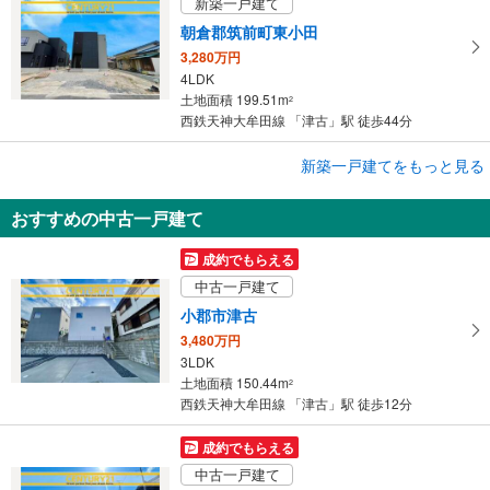
新築一戸建て
朝倉郡筑前町東小田
3,280万円
4LDK
土地面積 199.51m
2
西鉄天神大牟田線 「津古」駅 徒歩44分
成約でもらえる
新築一戸建てをもっと見る
新築一戸建て
おすすめの中古一戸建て
朝倉郡筑前町東小田
2,990万円
成約でもらえる
4LDK
中古一戸建て
土地面積 199.08m
2
西鉄天神大牟田線 「津古」駅 徒歩44分
小郡市津古
3,480万円
3LDK
土地面積 150.44m
2
西鉄天神大牟田線 「津古」駅 徒歩12分
成約でもらえる
中古一戸建て