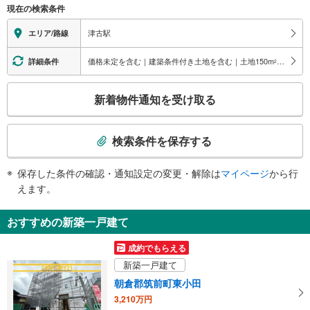
現在の検索条件
情
報
津古駅
エリア/路線
価格未定を含む｜建築条件付き土地を含む｜土地150
m
以上
詳細条件
2
こ
新着物件通知を受け取る
の
検
索
検索条件を保存する
条
件
保存した条件の確認・通知設定の変更・解除は
マイページ
から行
で
えます。
通
知
おすすめの新築一戸建て
を
受
成約でもらえる
け
新築一戸建て
取
朝倉郡筑前町東小田
る
3,210万円
・