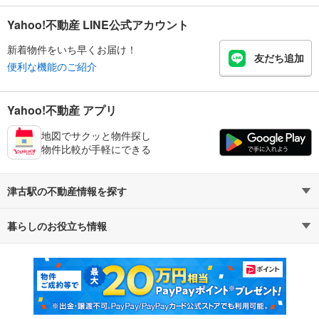
Yahoo!不動産 LINE公式アカウント
新着物件をいち早くお届け！
友だち追加
便利な機能のご紹介
Yahoo!不動産 アプリ
地図でサクッと物件探し
物件比較が手軽にできる
津古駅の不動産情報を探す
暮らしのお役立ち情報
不動産・住宅
賃貸住宅
マンションカタログ
教えて！住まいの先生
新築マンション
中古マンション
新築一戸建て
中古一戸建て