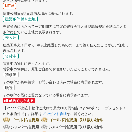
あった場合に表示されます。
NEW
情報公開日が7日以内の場合に表示されます。
建築条件付き土地
売買契約にあたって一定期間内に特定の建設会社と建築請負契約を結ぶことを
条件にしている土地に表示されます。
未入居
建築工事完了日から1年以上経過したものの、まだ誰も住んだことがない住宅に
表示されます。
賃貸中
賃貸中の物件に表示されます。
賃貸中の物件は、原則ご自身でお住まいいただくことができません。
請求済
その物件が資料請求・お問い合わせ済みの場合に表示されます。
既読
その物件を既にご覧になっている場合に表示されます。
成約でもらえる
【Yahoo!不動産】物件ご成約で最大20万円相当PayPayポイントプレゼント！
の対象物件です。詳細は
プレゼント詳細
をご覧ください。
ゴールド推奨店
ゴールド推奨店 取り扱い物件
シルバー推奨店
シルバー推奨店 取り扱い物件