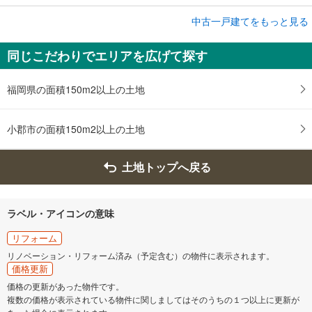
中古一戸建てをもっと見る
中古一戸建て
筑紫野市光が丘4丁目
同じこだわりでエリアを広げて探す
3,098万円
5LDK
土地面積 209.93m
2
福岡県の面積150m2以上の土地
西鉄天神大牟田線 「津古」駅 徒歩11分
小郡市の面積150m2以上の土地
土地トップへ戻る
ラベル・アイコンの意味
リフォーム
リノベーション・リフォーム済み（予定含む）の物件に表示されます。
価格更新
価格の更新があった物件です。
複数の価格が表示されている物件に関しましてはそのうちの１つ以上に更新が