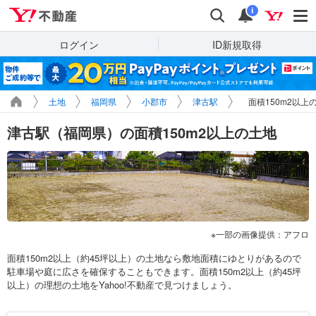
Yahoo!不動産
検索
通知
i
ログイン
ID新規取得
土地
福岡県
小郡市
津古駅
面積150m2以上
津古駅（福岡県）の面積150m2以上の土地
一部の画像提供：アフロ
面積150m2以上（約45坪以上）の土地なら敷地面積にゆとりがあるので
駐車場や庭に広さを確保することもできます。面積150m2以上（約45坪
以上）の理想の土地をYahoo!不動産で見つけましょう。