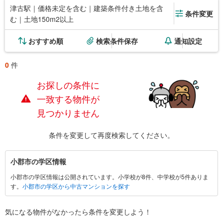
津古駅｜価格未定を含む｜建築条件付き土地を含
条件変更
む｜土地150m2以上
おすすめ順
検索条件保存
通知設定
0
件
お探しの条件に
一致する物件が
見つかりません
条件を変更して再度検索してください。
小
小郡市の学区情報
郡
小郡市の学区情報は公開されています。小学校が8件、中学校が5件ありま
市
す。
小郡市の学区から中古マンションを探す
に
関
す
気になる物件がなかったら
条件を変更しよう！
る