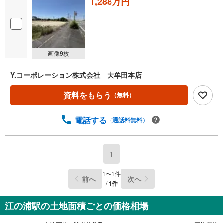
1,288万円
画像
9
枚
Y.コーポレーション株式会社 大牟田本店
資料をもらう
（無料）
電話する
（通話料無料）
1
1
〜
1
件
前へ
次へ
/
1
件
江の浦駅の土地面積ごとの価格相場