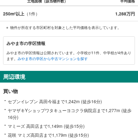
土地面積（該当物件数）
平均価格
250m
以上
（
1
件）
1,288万円
2
物件が所在する市区町村を対象とした平均価格を表示しています。
み
みやま市の学区情報
や
みやま市の学区情報は公開されています。小学校が11件、中学校が4件あり
ま
ます。
みやま市の学区から中古マンションを探す
市
に
関
周辺環境
す
る
買い物
情
報
セブンイレブン 高田今福まで1,242m (徒歩16分)
ヤマザキYショップワタキューヨコクラ病院店まで1,277m (徒歩
16分)
マミーズ 高田店まで1,149m (徒歩15分)
花咲 マミズ高田店まで1,179m (徒歩15分)