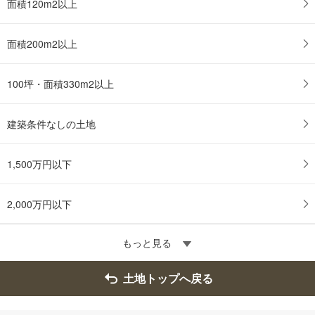
面積120m2以上
イ
ペ
ー
面積200m2以上
ジ
に
100坪・面積330m2以上
保
存
す
建築条件なしの土地
る
1,500万円以下
2,000万円以下
もっと見る
土地トップへ戻る