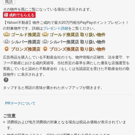
既読
その物件を既にご覧になっている場合に表示されます。
成約でもらえる
【Yahoo!不動産】物件ご成約で最大20万円相当PayPayポイントプレゼント！
の対象物件です。詳細は
プレゼント詳細
をご覧ください。
ゴールド推奨店
ゴールド推奨店 取り扱い物件
シルバー推奨店
シルバー推奨店 取り扱い物件
ブロンズ推奨店
ブロンズ推奨店 取り扱い物件
広告商品を購入している不動産会社のうち、物件情報の正確性、法令遵守、ヤ
フー不動産における成約実績等、当社所定の基準を満たした優良な店舗運営を
実践していると認めた不動産会社（もしくは当該認定を受けた不動産会社の取
扱物件）に表示されます。
タップすると用語の意味が書かれたポップアップが開きます。
PRマークについて
ご注意
消費税および地方消費税の対象となる場合は税込み価格が表示されていま
す。
物件の写真やイラスト、CGなどは実際と異なる場合があります。