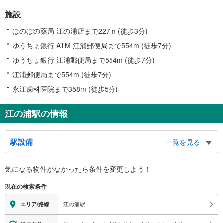
施設
ほのぼの薬局 江の浦店まで227m (徒歩3分)
ゆうちょ銀行 ATM 江浦郵便局まで554m (徒歩7分)
ゆうちょ銀行 江浦郵便局まで554m (徒歩7分)
江浦郵便局まで554m (徒歩7分)
永江歯科医院まで358m (徒歩5分)
江の浦駅の情報
駅設備
一覧を見る
バリアフリー状況
気になる物件がなかったら
条件を変更しよう！
※段差なしでの移動経路
（○：有り △：要駅員設備 ×：無し）
現在の検索条件
地上⇔改札⇔ホーム：◯
スロープ
江の浦駅
エリア/路線
・ホーム⇔構内踏切