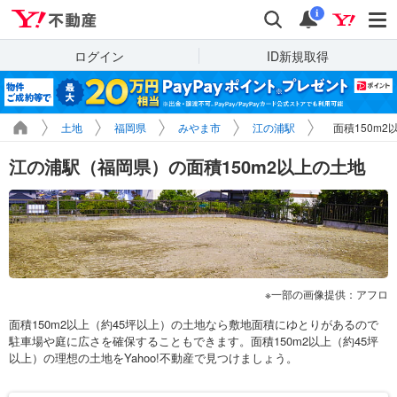
Yahoo!不動産
検索
通知
i
ログイン
ID新規取得
土地
福岡県
みやま市
江の浦駅
面積150m
江の浦駅（福岡県）の面積150m2以上の土地
一部の画像提供：アフロ
面積150m2以上（約45坪以上）の土地なら敷地面積にゆとりがあるので
駐車場や庭に広さを確保することもできます。面積150m2以上（約45坪
以上）の理想の土地をYahoo!不動産で見つけましょう。