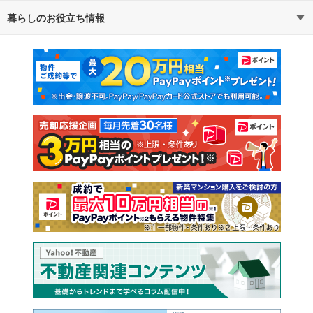
暮らしのお役立ち情報
不動産・住宅
賃貸住宅
マンションカタログ
教えて！住まいの先生
新築マンション
中古マンション
新築一戸建て
中古一戸建て
注文住宅
土地
売却査定