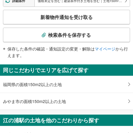
価格未定を含む｜建築条件付き土地を含む｜土地150
m
以上
詳細条件
2
こ
新着物件通知を受け取る
の
検
索
検索条件を保存する
条
件
保存した条件の確認・通知設定の変更・解除は
マイページ
から行
で
えます。
通
知
同じこだわりでエリアを広げて探す
を
受
福岡県の面積150m2以上の土地
け
取
る
みやま市の面積150m2以上の土地
・
条
件
江の浦駅の土地を他のこだわりから探す
を
マ