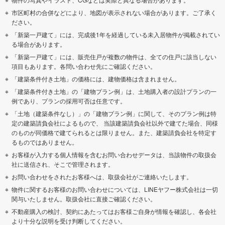
市区町村の合併などにより、地図が表示されない場合があります。ご了承く
ださい。
「新築一戸建て」には、完成後1年を経過している未入居物件が掲載されてい
る場合があります。
「新築一戸建て」には、販売住戸が複数の物件は、全ての住戸に該当しない
項目もあります。各問い合わせ先にご確認ください。
「建築条件付き土地」の価格には、建物価格は含まれません。
「建築条件付き土地」の「建物プラン例」は、土地購入者の設計プランの一
例であり、プランの採用可否は任意です。
「土地（建築条件なし）」の「建物プラン例」に関して、そのプラン例は特
定の建築請負会社によるもので、 当該建築請負会社以外で建てた場合、同様
のものが同価格で建てられるとは限りません。また、建築請負会社を特定す
るものではありません。
お客様が入力する個人情報を含むお問い合わせデータは、当該物件の取扱会
社に送信され、そこで管理されます。
お問い合わせをされたお客様へは、取扱会社がご連絡いたします。
物件に関するお客様のお問い合わせについては、LINEヤフー株式会社は一切
関与いたしません。取扱会社に直接ご確認ください。
不動産購入の検討、契約にあたってはお客様ご自身が情報を確認し、各会社
より十分な説明を受け判断してください。