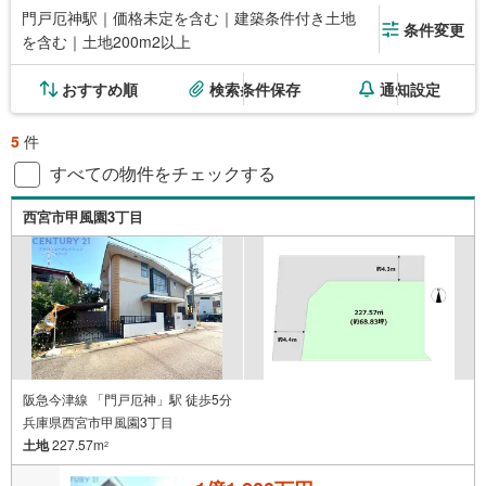
門戸厄神駅｜価格未定を含む｜建築条件付き土地
条件変更
を含む｜土地200m2以上
おすすめ順
検索条件保存
通知設定
5
件
すべての物件をチェックする
西宮市甲風園3丁目
阪急今津線 「門戸厄神」駅 徒歩5分
兵庫県西宮市甲風園3丁目
土地
227.57m
2