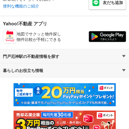
友だち追加
便利な機能のご紹介
Yahoo!不動産 アプリ
地図でサクッと物件探し
物件比較が手軽にできる
門戸厄神駅の不動産情報を探す
暮らしのお役立ち情報
不動産・住宅
賃貸住宅
マンションカタログ
教えて！住まいの先生
新築マンション
中古マンション
新築一戸建て
中古一戸建て
注文住宅
土地