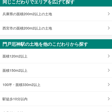
同じこだわりでエリアを広げて探す
西宮市甲陽園山王町
4,980万円
5DK
兵庫県の面積200m2以上の土地
土地面積 277.81m
2
阪急今津線 「門戸厄神」駅 徒歩52分
西宮市の面積200m2以上の土地
門戸厄神駅の土地を他のこだわりから探す
面積120m2以上
面積150m2以上
100坪・面積330m2以上
駅徒歩10分以内