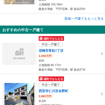
土地面積 103.18m
2
阪急今津線 「門戸厄神」駅 徒歩23分
成約でもらえる
新築一戸建てをもっと見る
新築一戸建て
おすすめの中古一戸建て
西宮市五月ケ丘
5,980万円
成約でもらえる
2SLDK
中古一戸建て
土地面積 148.41m
2
阪急今津線 「門戸厄神」駅 徒歩33分
尼崎市常松1丁目
2,350万円
4DK
土地面積 90.17m
2
阪急今津線 「門戸厄神」駅 徒歩27分
成約でもらえる
中古一戸建て
西宮市仁川百合野町
3,980万円
4LDK