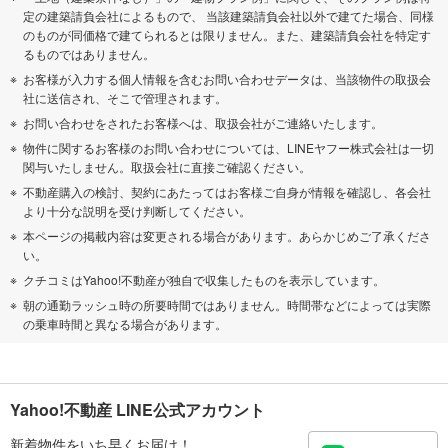
定の建築請負会社によるもので、 当該建築請負会社以外で建てた場合、同様
のものが同価格で建てられるとは限りません。また、建築請負会社を特定す
るものではありません。
お客様が入力する個人情報を含むお問い合わせデータは、当該物件の取扱会
社に送信され、そこで管理されます。
お問い合わせをされたお客様へは、取扱会社がご連絡いたします。
物件に関するお客様のお問い合わせについては、LINEヤフー株式会社は一切
関与いたしません。取扱会社に直接ご確認ください。
不動産購入の検討、契約にあたってはお客様ご自身が情報を確認し、各会社
より十分な説明を受け判断してください。
本ページの掲載内容は変更される場合があります。あらかじめご了承くださ
い。
クチコミはYahoo!不動産が独自で収集したものを表示しています。
朝の通勤ラッシュ時の所要時間ではありません。時間帯などによっては実際
の乗車時間と異なる場合があります。
Yahoo!不動産 LINE公式アカウント
新着物件をいち早くお届け！