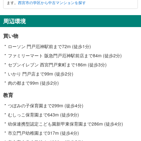
ます。
西宮市の学区から中古マンションを探す
に
関
す
周辺環境
る
情
買い物
報
ローソン 門戸厄神駅前まで72m (徒歩1分)
ファミリーマート 阪急門戸厄神駅前店まで84m (徒歩2分)
セブンイレブン 西宮門戸東町まで186m (徒歩3分)
いかり 門戸店まで99m (徒歩2分)
肉の都まで99m (徒歩2分)
教育
つぼみの子保育園まで299m (徒歩4分)
むしっこ保育園まで643m (徒歩9分)
幼保連携型認定こども園新甲東保育園まで286m (徒歩4分)
市立門戸幼稚園まで317m (徒歩4分)