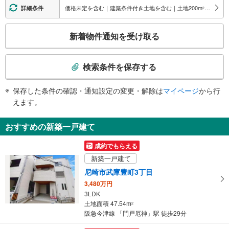
《多機能トイレ》
価格未定を含む｜建築条件付き土地を含む｜土地200
m
以上
詳細条件
2
・西宮北口方面ホーム上
スロープ
こ
新着物件通知を受け取る
・宝塚方面ホーム⇔西改札
の
・東改札⇔出口
検
その他
索
検索条件を保存する
・ＡＥＤ
条
・触知図式案内板
件
保存した条件の確認・通知設定の変更・解除は
マイページ
から行
・盲導鈴
で
えます。
通
知
おすすめの新築一戸建て
を
受
成約でもらえる
け
新築一戸建て
取
尼崎市武庫豊町3丁目
る
3,480万円
・
3LDK
条
土地面積 47.54m
2
件
阪急今津線 「門戸厄神」駅 徒歩29分
を