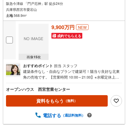
阪急今津線 「門戸厄神」駅 徒歩24分
兵庫県西宮市愛宕山
土地
568.9m
2
9,900万円
NEW
成約でもらえる
画像
15
枚
おすすめポイント
担当 スタッフ
建築条件なし・自由なプランで建築可！陽当り良好な北東
角の売地です。【営業時間 10:00～21:00】※水曜定休上記
時間はお電話が繋がりやすくなっております。ぜひお気軽
にご連絡ください！現地を見学される場合は「室内・現地
オープンハウス 西宮営業センター
を見学する（無料）」ボタンよりご希望の日時をご記入い
ただけますとスムーズにご案内が可能です。◎現地のご案
資料をもらう
（無料）
内について・平日や夜遅い時間帯もご案内が可能 ※定休日
を除く・経験豊富なスタッフが物件詳細を丁寧にご説明い
電話する
（通話料無料）
たします。・車でご自宅や最寄り駅等、ご指定の場所まで
送迎します。・チャイルドシートのご用意ございます。◎