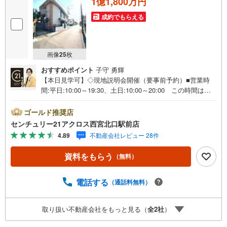
1億1,800万円
成約でもらえる
画像
25
枚
おすすめポイント
子守 勇輝
【本日見学可】◇現地説明会開催（要事前予約）■営業時
間:平日:10:00～19:30、土日:10:00～20:00 この時間はお
電話でのご案内がスムーズです。【物件の特徴】・阪急
「門戸厄神」駅徒歩5分！阪急「西宮北口」駅徒歩13分の平
ゴールド推奨店
坦な道のりです。現況更地となっています。北西角地で陽
センチュリー21アクロス西宮北口駅前店
当たり通風良好です。○センチュリー21アクロスグループ
4.89
不動産会社レビュー 28件
の3つの特徴○■センチュリー21グループで28年連続No.1（1
997年～2024年兵庫地区仲介実績） 西宮・尼崎・伊丹・
資料をもらう
（無料）
宝塚にて8店舗展開中。阪神間での購入や売却は当店にお任
せ下さい■お客様駐車場、キッズスペースがございます。
8店舗すべて駅前にございますが、お車でのお越しも大歓迎
電話する
（通話料無料）
です。 お子様連れでもご安心ください。■取り扱い物件多
数ございます。 地域密着の当店では2000万円台の新築戸
取り扱い不動産会社をもっと見る（
全
2
社
）
建や、1000万円台の中古マンションを始め多数物件を取り
扱っています。Yahoo！不動産に掲載しきれない物件もご