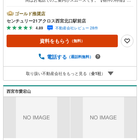
阪急甲陽線「甲陽園」駅徒歩15分 建築条件ございません
＝＝＝＝＝センチュリー21アクロスグループの3つの特徴＝
ゴールド推奨店
＝＝＝＝＝■センチュリー21グループで22年連続No.1（199
センチュリー21アクロス西宮北口駅前店
7年～2018年兵庫地区仲介実績） 西宮・尼崎・伊丹・宝
4.89
不動産会社レビュー 28件
塚にて7店舗展開中。阪神間での購入や売却は当店にお任せ
下さい■お客様駐車場、キッズスペースがございます。 7
資料をもらう
（無料）
店舗すべて駅前にございますが、お車でのお越しも大歓迎
です。 お子様連れでもご安心ください。■取り扱い物件多
数ございます。 地域密着の当店では2000万円台の新築戸
電話する
（通話料無料）
建や、1000万円台の中古マンションを始め多数物件を取り
扱っています。Yahoo！不動産に掲載しきれない物件もご
取り扱い不動産会社をもっと見る（
全
1
社
）
紹介できます。＝＝＝＝＝＝＝＝＝＝＝＝＝＝＝＝＝＝＝
＝＝＝＝＝＝＝＝＝＝お気軽にお問合せください。弊社ホ
ームページへは「C21アクロス」で検索！
西宮市愛宕山