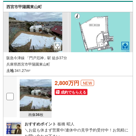
個別FP相談会 無料物件のご紹介だけでなく住宅ローン・
資金のご相談、まずは家探しについて話を聞きたいという
西宮市甲陽園東山町
方も大歓迎です！年間8000棟以上の限定物件を発表してい
るオープンハウスだから出会える物件が多数ございます。
ぜひお気軽にご連絡・ご相談ください！※限定物件:当社の
み、もしくは当社を含めた数社でのみご紹介可能なオープ
ンハウス・ディベロップメントの物件
阪急今津線 「門戸厄神」駅 徒歩37分
兵庫県西宮市甲陽園東山町
土地
341.27m
2
2,800万円
NEW
成約でもらえる
画像
36
枚
おすすめポイント
板橋 昭人
＼お盆も休まず営業中/連休中の見学予約受付中！お気軽に
お問い合わせ下さい