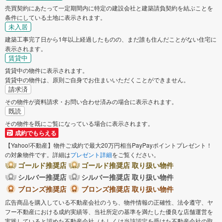
売買契約にあたって一定期間内に特定の建設会社と建築請負契約を結ぶことを
条件にしている土地に表示されます。
未入居
建築工事完了日から1年以上経過したものの、まだ誰も住んだことがない住宅に
表示されます。
賃貸中
賃貸中の物件に表示されます。
賃貸中の物件は、原則ご自身でお住まいいただくことができません。
請求済
その物件が資料請求・お問い合わせ済みの場合に表示されます。
既読
その物件を既にご覧になっている場合に表示されます。
成約でもらえる
【Yahoo!不動産】物件ご成約で最大20万円相当PayPayポイントプレゼント！
の対象物件です。詳細は
プレゼント詳細
をご覧ください。
ゴールド推奨店
ゴールド推奨店 取り扱い物件
シルバー推奨店
シルバー推奨店 取り扱い物件
ブロンズ推奨店
ブロンズ推奨店 取り扱い物件
広告商品を購入している不動産会社のうち、物件情報の正確性、法令遵守、ヤ
フー不動産における成約実績等、当社所定の基準を満たした優良な店舗運営を
実践していると認めた不動産会社（もしくは当該認定を受けた不動産会社の取