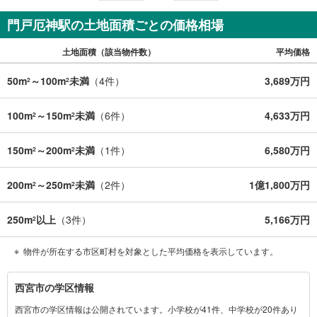
門戸厄神駅の土地面積ごとの価格相場
土地面積（該当物件数）
平均価格
50m
～100m
未満
（
4
件）
3,689万円
2
2
100m
～150m
未満
（
6
件）
4,633万円
2
2
150m
～200m
未満
（
1
件）
6,580万円
2
2
200m
～250m
未満
（
2
件）
1億1,800万円
2
2
250m
以上
（
3
件）
5,166万円
2
物件が所在する市区町村を対象とした平均価格を表示しています。
西
西宮市の学区情報
宮
西宮市の学区情報は公開されています。小学校が41件、中学校が20件あり
市