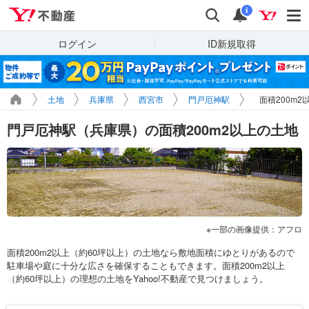
Yahoo!不動産
検索
通知
i
ログイン
ID新規取得
土地
兵庫県
西宮市
門戸厄神駅
面積200m
門戸厄神駅（兵庫県）の面積200m2以上の土地
一部の画像提供：アフロ
面積200m2以上（約60坪以上）の土地なら敷地面積にゆとりがあるので
駐車場や庭に十分な広さを確保することもできます。面積200m2以上
（約60坪以上）の理想の土地をYahoo!不動産で見つけましょう。