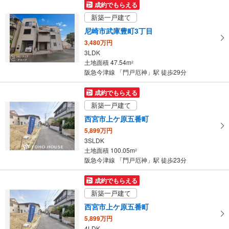
マ
成約でもらえる
イ
新築一戸建て
ペ
尼崎市武庫豊町3丁目
ー
3,480万円
ジ
3LDK
に
土地面積 47.54m
2
保
阪急今津線 「門戸厄神」駅 徒歩29分
存
す
成約でもらえる
る
新築一戸建て
西宮市上ケ原五番町
5,899万円
3SLDK
土地面積 100.05m
2
阪急今津線 「門戸厄神」駅 徒歩23分
成約でもらえる
新築一戸建て
西宮市上ケ原五番町
5,899万円
4LDK