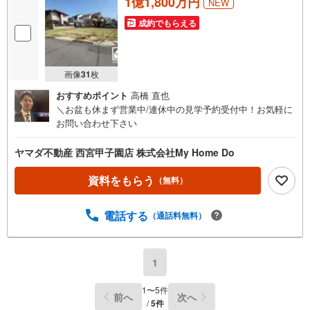
1億1,800万円
NEW
成約でもらえる
画像
31
枚
おすすめポイント
高橋 直也
＼お盆も休まず営業中/連休中の見学予約受付中！お気軽に
お問い合わせ下さい
ヤマダ不動産 西宮甲子園店 株式会社My Home Do
資料をもらう
（無料）
電話する
（通話料無料）
1
1
〜
5
件
前へ
次へ
/
5
件