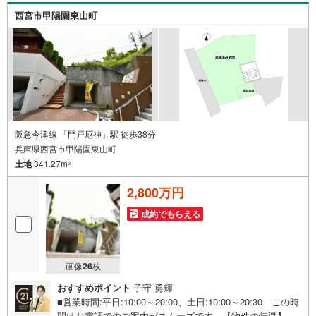
紹介できます。弊社ホームページへは「C21アクロス」で
西宮市甲陽園東山町
検索！
阪急今津線 「門戸厄神」駅 徒歩38分
兵庫県西宮市甲陽園東山町
土地
341.27m
2
2,800万円
成約でもらえる
画像
26
枚
おすすめポイント
子守 勇輝
■営業時間:平日:10:00～20:00、土日:10:00～20:30 この時
間はお電話でのご案内がスムーズです。【物件の特徴】・