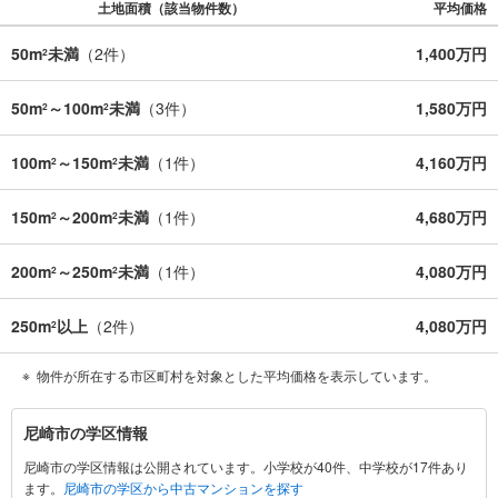
土地面積（該当物件数）
平均価格
50m
未満
（
2
件）
1,400万円
2
50m
～100m
未満
（
3
件）
1,580万円
2
2
100m
～150m
未満
（
1
件）
4,160万円
2
2
150m
～200m
未満
（
1
件）
4,680万円
2
2
200m
～250m
未満
（
1
件）
4,080万円
2
2
250m
以上
（
2
件）
4,080万円
2
物件が所在する市区町村を対象とした平均価格を表示しています。
尼
尼崎市の学区情報
崎
尼崎市の学区情報は公開されています。小学校が40件、中学校が17件あり
市
ます。
尼崎市の学区から中古マンションを探す
に