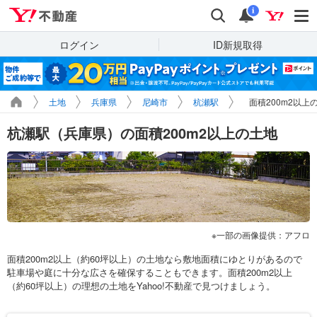
Yahoo!不動産
検索
通知
i
ログイン
ID新規取得
土地
兵庫県
尼崎市
杭瀬駅
面積200m2以上
杭瀬駅（兵庫県）の面積200m2以上の土地
一部の画像提供：アフロ
面積200m2以上（約60坪以上）の土地なら敷地面積にゆとりがあるので
駐車場や庭に十分な広さを確保することもできます。面積200m2以上
（約60坪以上）の理想の土地をYahoo!不動産で見つけましょう。