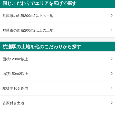
同じこだわりでエリアを広げて探す
尼崎市金楽寺町2丁目
3,500万円
4LDK
兵庫県の面積200m2以上の土地
土地面積 75.92m
2
阪神本線 「杭瀬」駅 徒歩19分
尼崎市の面積200m2以上の土地
杭瀬駅の土地を他のこだわりから探す
面積120m2以上
面積150m2以上
駅徒歩10分以内
古家付き土地