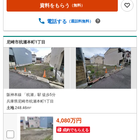
資料をもらう
（無料）
電話する
（通話料無料）
尼崎市杭瀬本町1丁目
阪神本線 「杭瀬」駅 徒歩5分
兵庫県尼崎市杭瀬本町1丁目
土地
248.46m
2
4,080万円
成約でもらえる