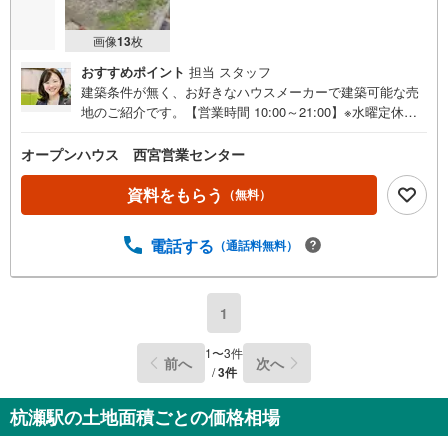
画像
13
枚
おすすめポイント
担当 スタッフ
建築条件が無く、お好きなハウスメーカーで建築可能な売
地のご紹介です。【営業時間 10:00～21:00】※水曜定休上
記時間はお電話が繋がりやすくなっております。ぜひお気
軽にご連絡ください！現地を見学される場合は「室内・現
オープンハウス 西宮営業センター
地を見学する（無料）」ボタンよりご希望の日時をご記入
いただけますとスムーズにご案内が可能です。◎現地のご
資料をもらう
（無料）
案内について・平日や夜遅い時間帯もご案内が可能 ※定休
日を除く・経験豊富なスタッフが物件詳細を丁寧にご説明
電話する
（通話料無料）
いたします。・車でご自宅や最寄り駅等、ご指定の場所ま
で送迎します。・チャイルドシートのご用意ございます。
◎個別FP相談会 無料物件のご紹介だけでなく住宅ロー
ン・資金のご相談、まずは家探しについて話を聞きたいと
1
いう方も大歓迎です！年間8000棟以上の限定物件を発表し
ているオープンハウスだから出会える物件が多数ございま
1
〜
3
件
前へ
次へ
す。ぜひお気軽にご連絡・ご相談ください！※限定物件:当
/
3
件
社のみ、もしくは当社を含めた数社でのみご紹介可能なオ
ープンハウス・ディベロップメントの物件
杭瀬駅の土地面積ごとの価格相場