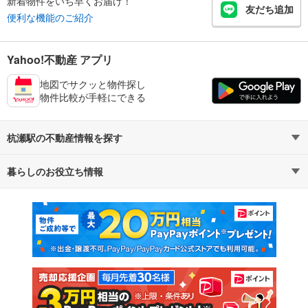
新着物件をいち早くお届け！
友だち追加
便利な機能のご紹介
Yahoo!不動産 アプリ
地図でサクッと物件探し
物件比較が手軽にできる
杭瀬駅の不動産情報を探す
暮らしのお役立ち情報
不動産・住宅
賃貸住宅
マンションカタログ
教えて！住まいの先生
新築マンション
中古マンション
新築一戸建て
中古一戸建て
注文住宅
土地