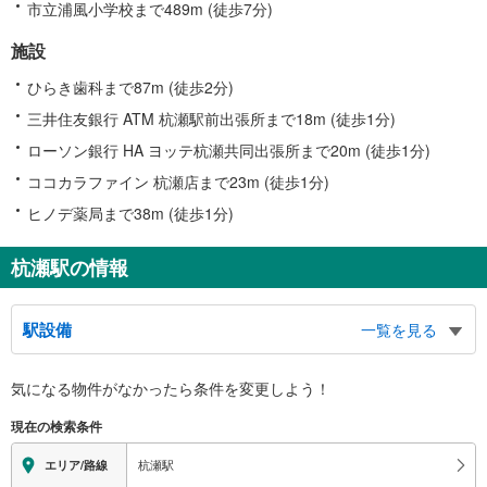
市立浦風小学校まで489m (徒歩7分)
施設
ひらき歯科まで87m (徒歩2分)
三井住友銀行 ATM 杭瀬駅前出張所まで18m (徒歩1分)
ローソン銀行 HA ヨッテ杭瀬共同出張所まで20m (徒歩1分)
ココカラファイン 杭瀬店まで23m (徒歩1分)
ヒノデ薬局まで38m (徒歩1分)
杭瀬駅の情報
駅設備
一覧を見る
バリアフリー状況
気になる物件がなかったら
条件を変更しよう！
※段差なしでの移動経路
（○：有り △：要駅員設備 ×：無し）
現在の検索条件
地上⇔改札⇔ホーム：○
エレベータ
杭瀬駅
エリア/路線
・各ホーム⇔改札