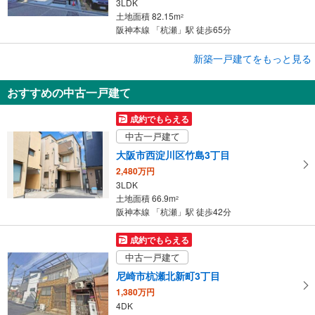
3LDK
土地面積 82.15m
2
阪神本線 「杭瀬」駅 徒歩65分
成約でもらえる
新築一戸建てをもっと見る
新築一戸建て
おすすめの中古一戸建て
尼崎市今福2丁目
4,580万円
成約でもらえる
3LDK
中古一戸建て
土地面積 115.32m
2
阪神本線 「杭瀬」駅 徒歩12分
大阪市西淀川区竹島3丁目
2,480万円
3LDK
土地面積 66.9m
2
阪神本線 「杭瀬」駅 徒歩42分
成約でもらえる
中古一戸建て
尼崎市杭瀬北新町3丁目
1,380万円
4DK