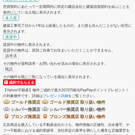
売買契約にあたって一定期間内に特定の建設会社と建築請負契約を結ぶことを
条件にしている土地に表示されます。
未入居
建築工事完了日から1年以上経過したものの、まだ誰も住んだことがない住宅に
表示されます。
賃貸中
賃貸中の物件に表示されます。
賃貸中の物件は、原則ご自身でお住まいいただくことができません。
請求済
その物件が資料請求・お問い合わせ済みの場合に表示されます。
既読
その物件を既にご覧になっている場合に表示されます。
成約でもらえる
【Yahoo!不動産】物件ご成約で最大20万円相当PayPayポイントプレゼント！
の対象物件です。詳細は
プレゼント詳細
をご覧ください。
ゴールド推奨店
ゴールド推奨店 取り扱い物件
シルバー推奨店
シルバー推奨店 取り扱い物件
ブロンズ推奨店
ブロンズ推奨店 取り扱い物件
広告商品を購入している不動産会社のうち、物件情報の正確性、法令遵守、ヤ
フー不動産における成約実績等、当社所定の基準を満たした優良な店舗運営を