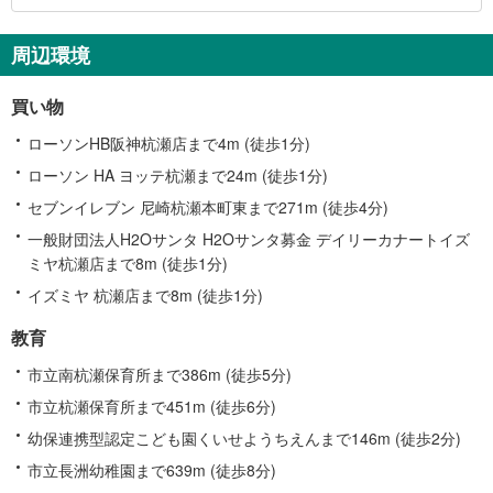
関
す
周辺環境
る
情
買い物
報
ローソンHB阪神杭瀬店まで4m (徒歩1分)
ローソン HA ヨッテ杭瀬まで24m (徒歩1分)
セブンイレブン 尼崎杭瀬本町東まで271m (徒歩4分)
一般財団法人H2Oサンタ H2Oサンタ募金 デイリーカナートイズ
ミヤ杭瀬店まで8m (徒歩1分)
イズミヤ 杭瀬店まで8m (徒歩1分)
教育
市立南杭瀬保育所まで386m (徒歩5分)
市立杭瀬保育所まで451m (徒歩6分)
幼保連携型認定こども園くいせようちえんまで146m (徒歩2分)
市立長洲幼稚園まで639m (徒歩8分)