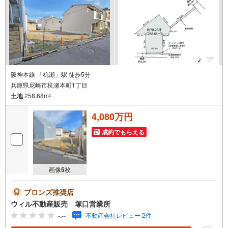
もご紹介できます。お気軽にお問合せください。弊社
阪神本線 「杭瀬」駅 徒歩5分
兵庫県尼崎市杭瀬本町1丁目
土地
258.68m
2
4,080万円
成約でもらえる
画像
5
枚
ブロンズ推奨店
ウィル不動産販売 塚口営業所
-.--
不動産会社レビュー 2件