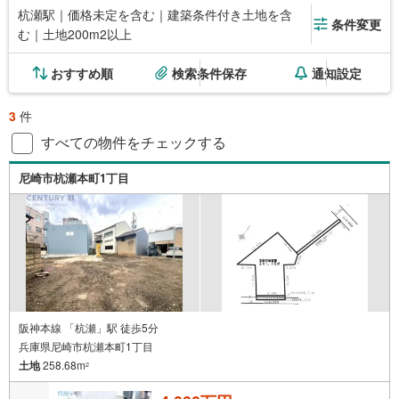
杭瀬駅｜価格未定を含む｜建築条件付き土地を含
条件変更
む｜土地200m2以上
おすすめ順
検索条件保存
通知設定
3
件
すべての物件をチェックする
尼崎市杭瀬本町1丁目
阪神本線 「杭瀬」駅 徒歩5分
兵庫県尼崎市杭瀬本町1丁目
土地
258.68m
2