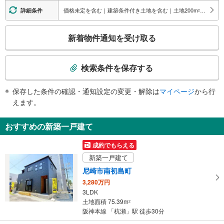
・改札⇔地上
価格未定を含む｜建築条件付き土地を含む｜土地200
m
以上
詳細条件
2
エスカレータ
こ
・改札⇔地上
新着物件通知を受け取る
トイレ
の
検
《多機能トイレ》
索
・改札内
検索条件を保存する
スロープ
条
件
・地上出口（バス停付近）
保存した条件の確認・通知設定の変更・解除は
マイページ
から行
で
その他
えます。
通
・誘導チャイム
知
・触知図式案内板
おすすめの新築一戸建て
を
受
成約でもらえる
け
新築一戸建て
取
尼崎市南初島町
る
3,280万円
・
3LDK
条
土地面積 75.39m
2
件
阪神本線 「杭瀬」駅 徒歩30分
を