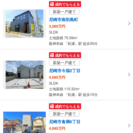
マ
成約でもらえる
イ
新築一戸建て
ペ
尼崎市南初島町
ー
3,280万円
ジ
3LDK
に
土地面積 75.39m
2
保
阪神本線 「杭瀬」駅 徒歩30分
存
す
成約でもらえる
る
新築一戸建て
尼崎市今福2丁目
4,580万円
3LDK
土地面積 115.32m
2
阪神本線 「杭瀬」駅 徒歩10分
成約でもらえる
新築一戸建て
尼崎市食満6丁目
4,080万円