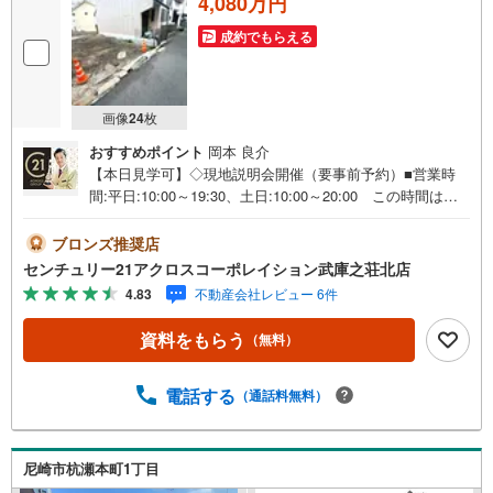
4,080万円
成約でもらえる
画像
24
枚
おすすめポイント
岡本 良介
【本日見学可】◇現地説明会開催（要事前予約）■営業時
間:平日:10:00～19:30、土日:10:00～20:00 この時間はお
電話でのご案内がスムーズです。【物件の特徴】・阪神杭
瀬駅から徒歩5分 建築条件無し土地のご紹介です。字型は
ブロンズ推奨店
少し特殊ですが、近隣商業地域、建ぺい率80％、300％と
センチュリー21アクロスコーポレイション武庫之荘北店
アパート用地にお勧めです。＝＝センチュリー21アクロス
4.83
不動産会社レビュー 6件
グループの3つの特徴＝＝＝■センチュリー21グループで28
年連続No.1（1997年～2024年兵庫地区仲介実績） 尼崎・
資料をもらう
（無料）
伊丹・西宮・宝塚にて8店舗展開中。阪神間での購入や売却
は当店にお任せ下さい■お客様駐車場、キッズスペース完
備 8店舗すべて駅前にございますが、お車でのお越しも大
電話する
（通話料無料）
歓迎です。 お子様連れでもご安心ください。■取り扱い物
件多数ございます。 地域密着の当店では2000万円台の新
築戸建や、1000万円台の中古マンションを始め多数物件を
尼崎市杭瀬本町1丁目
取り扱っています。Yahoo！不動産に掲載しきれない物件