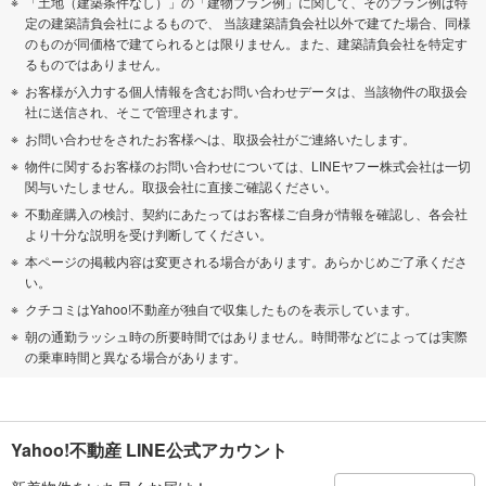
「土地（建築条件なし）」の「建物プラン例」に関して、そのプラン例は特
定の建築請負会社によるもので、 当該建築請負会社以外で建てた場合、同様
のものが同価格で建てられるとは限りません。また、建築請負会社を特定す
るものではありません。
お客様が入力する個人情報を含むお問い合わせデータは、当該物件の取扱会
社に送信され、そこで管理されます。
お問い合わせをされたお客様へは、取扱会社がご連絡いたします。
物件に関するお客様のお問い合わせについては、LINEヤフー株式会社は一切
関与いたしません。取扱会社に直接ご確認ください。
不動産購入の検討、契約にあたってはお客様ご自身が情報を確認し、各会社
より十分な説明を受け判断してください。
本ページの掲載内容は変更される場合があります。あらかじめご了承くださ
い。
クチコミはYahoo!不動産が独自で収集したものを表示しています。
朝の通勤ラッシュ時の所要時間ではありません。時間帯などによっては実際
の乗車時間と異なる場合があります。
Yahoo!不動産 LINE公式アカウント