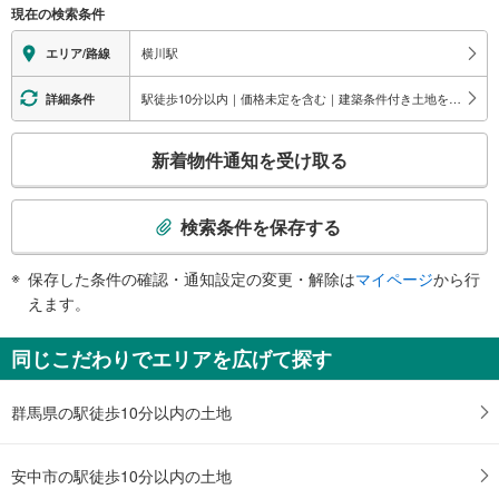
現在の検索条件
情
報
横川駅
エリア/路線
駅徒歩10分以内｜価格未定を含む｜建築条件付き土地を含む
詳細条件
こ
新着物件通知を受け取る
の
検
索
検索条件を保存する
条
件
保存した条件の確認・通知設定の変更・解除は
マイページ
から行
で
えます。
通
知
同じこだわりでエリアを広げて探す
を
受
群馬県の駅徒歩10分以内の土地
け
取
る
安中市の駅徒歩10分以内の土地
・