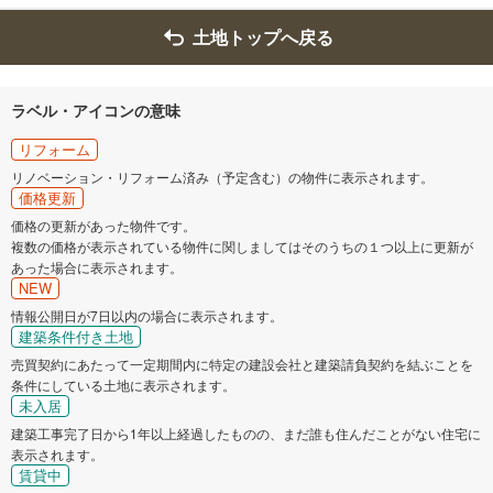
条
土地トップへ戻る
件
を
マ
イ
ラベル・アイコンの意味
ペ
リフォーム
ー
リノベーション・リフォーム済み（予定含む）の物件に表示されます。
ジ
価格更新
に
価格の更新があった物件です。
保
複数の価格が表示されている物件に関しましてはそのうちの１つ以上に更新が
存
あった場合に表示されます。
す
NEW
る
情報公開日が7日以内の場合に表示されます。
建築条件付き土地
売買契約にあたって一定期間内に特定の建設会社と建築請負契約を結ぶことを
条件にしている土地に表示されます。
未入居
建築工事完了日から1年以上経過したものの、まだ誰も住んだことがない住宅に
表示されます。
賃貸中