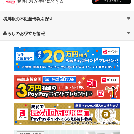
物件比較が手軽にできる
横川駅の不動産情報を探す
暮らしのお役立ち情報
不動産・住宅
賃貸住宅
マンションカタログ
教えて！住まいの先生
新築マンション
中古マンション
新築一戸建て
中古一戸建て
注文住宅
土地
売却査定