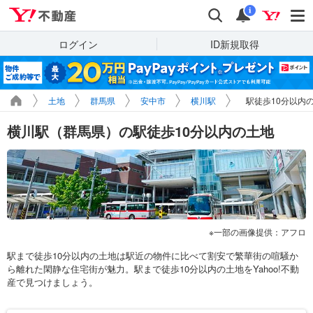
Yahoo!不動産
検索
通知
i
ログイン
ID新規取得
土地
群馬県
安中市
横川駅
駅徒歩10分以内
横川駅（群馬県）の駅徒歩10分以内の土地
一部の画像提供：アフロ
駅まで徒歩10分以内の土地は駅近の物件に比べて割安で繁華街の喧騒か
ら離れた閑静な住宅街が魅力。駅まで徒歩10分以内の土地をYahoo!不動
産で見つけましょう。