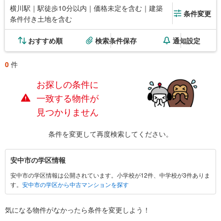
横川駅｜駅徒歩10分以内｜価格未定を含む｜建築
条件変更
条件付き土地を含む
おすすめ順
検索条件保存
通知設定
0
件
お探しの条件に
一致する物件が
見つかりません
条件を変更して再度検索してください。
安
安中市の学区情報
中
安中市の学区情報は公開されています。小学校が12件、中学校が3件ありま
市
す。
安中市の学区から中古マンションを探す
に
関
す
気になる物件がなかったら
条件を変更しよう！
る