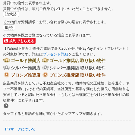
賃貸中の物件に表示されます。
賃貸中の物件は、原則ご自身でお住まいいただくことができません。
請求済
その物件が資料請求・お問い合わせ済みの場合に表示されます。
既読
その物件を既にご覧になっている場合に表示されます。
成約でもらえる
【Yahoo!不動産】物件ご成約で最大20万円相当PayPayポイントプレゼント！
の対象物件です。詳細は
プレゼント詳細
をご覧ください。
ゴールド推奨店
ゴールド推奨店 取り扱い物件
シルバー推奨店
シルバー推奨店 取り扱い物件
ブロンズ推奨店
ブロンズ推奨店 取り扱い物件
広告商品を購入している不動産会社のうち、物件情報の正確性、法令遵守、ヤ
フー不動産における成約実績等、当社所定の基準を満たした優良な店舗運営を
実践していると認めた不動産会社（もしくは当該認定を受けた不動産会社の取
扱物件）に表示されます。
タップすると用語の意味が書かれたポップアップが開きます。
PRマークについて