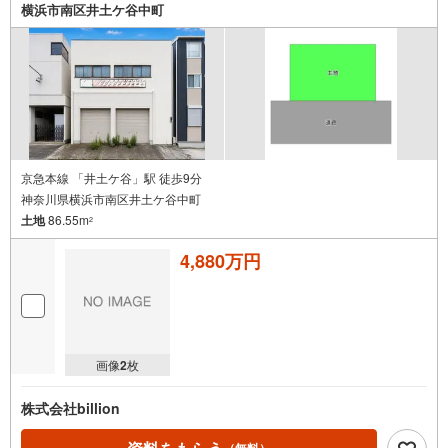
ているオープンハウスだから出会える物件が多数ございま
横浜市南区井土ケ谷中町
す。ぜひお気軽にご連絡・ご相談ください！※限定物件:当
社のみ、もしくは当社を含めた数社でのみご紹介可能なオ
ープンハウス・ディベロップメントの物件
京急本線 「井土ケ谷」駅 徒歩9分
神奈川県横浜市南区井土ケ谷中町
土地
86.55m
2
4,880万円
画像
2
枚
株式会社billion