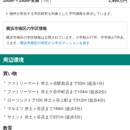
200m
～250m
未満
（
1
件）
2,999万円
2
2
物件が所在する市区町村を対象とした平均価格を表示しています。
横
横浜市南区の学区情報
浜
横浜市南区の学区情報は公開されています。小学校が17件、中学校が7件あ
市
ります。
横浜市南区の学区から中古マンションを探す
南
区
に
周辺環境
関
す
買い物
る
情
ファミリーマート 井土ヶ谷駅前店まで53m (徒歩1分)
報
ファミリーマート 井土ケ谷中町店まで104m (徒歩2分)
ローソンストア100 井土ヶ谷上町まで312m (徒歩4分)
マルエツ 井土ヶ谷店まで184m (徒歩3分)
サミット 井土ヶ谷店まで231m (徒歩3分)
教育