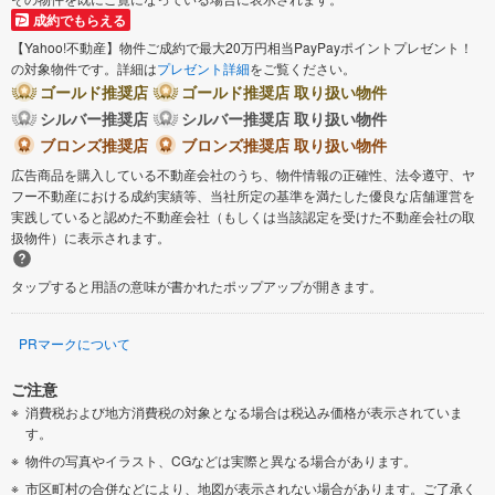
成約でもらえる
【Yahoo!不動産】物件ご成約で最大20万円相当PayPayポイントプレゼント！
の対象物件です。詳細は
プレゼント詳細
をご覧ください。
ゴールド推奨店
ゴールド推奨店 取り扱い物件
シルバー推奨店
シルバー推奨店 取り扱い物件
ブロンズ推奨店
ブロンズ推奨店 取り扱い物件
広告商品を購入している不動産会社のうち、物件情報の正確性、法令遵守、ヤ
フー不動産における成約実績等、当社所定の基準を満たした優良な店舗運営を
実践していると認めた不動産会社（もしくは当該認定を受けた不動産会社の取
扱物件）に表示されます。
タップすると用語の意味が書かれたポップアップが開きます。
PRマークについて
ご注意
消費税および地方消費税の対象となる場合は税込み価格が表示されていま
す。
物件の写真やイラスト、CGなどは実際と異なる場合があります。
市区町村の合併などにより、地図が表示されない場合があります。ご了承く