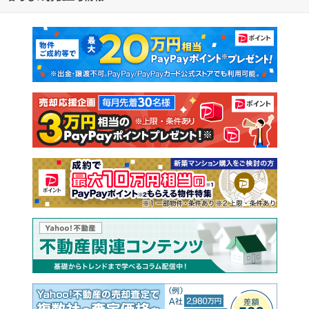
マンションカタログ
教えて！住まいの先生
新築マンション
中古マンション
新築一戸建て
中古一戸建て
注文住宅
土地
売却査定