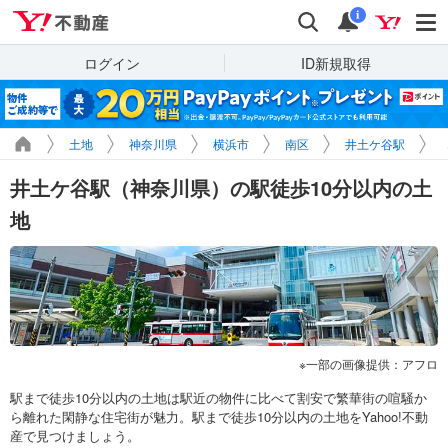
Yahoo!不動産
検索
通知
i
ログイン
ID新規取得
土地
神奈川県
横浜市
南区
井土ケ谷駅
井土ケ谷駅（神奈川県）の駅徒歩10分以内の土
地
一部の画像提供：アフロ
駅まで徒歩10分以内の土地は駅近の物件に比べて割安で繁華街の喧騒か
ら離れた閑静な住宅街が魅力。駅まで徒歩10分以内の土地をYahoo!不動
産で見つけましょう。