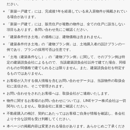
ださい。
「新築一戸建て」には、完成後1年を経過している未入居物件が掲載されてい
る場合があります。
「新築一戸建て」には、販売住戸が複数の物件は、全ての住戸に該当しない
項目もあります。各問い合わせ先にご確認ください。
「建築条件付き土地」の価格には、建物価格は含まれません。
「建築条件付き土地」の「建物プラン例」は、土地購入者の設計プランの一
例であり、プランの採用可否は任意です。
「土地（建築条件なし）」の「建物プラン例」に関して、そのプラン例は特
定の建築請負会社によるもので、 当該建築請負会社以外で建てた場合、同様
のものが同価格で建てられるとは限りません。また、建築請負会社を特定す
るものではありません。
お客様が入力する個人情報を含むお問い合わせデータは、当該物件の取扱会
社に送信され、そこで管理されます。
お問い合わせをされたお客様へは、取扱会社がご連絡いたします。
物件に関するお客様のお問い合わせについては、LINEヤフー株式会社は一切
関与いたしません。取扱会社に直接ご確認ください。
不動産購入の検討、契約にあたってはお客様ご自身が情報を確認し、各会社
より十分な説明を受け判断してください。
本ページの掲載内容は変更される場合があります。あらかじめご了承くださ