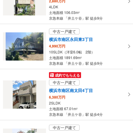
2,880万円
4LDK
土地面積 106.03m
2
京急本線 「井土ケ谷」駅 徒歩9分
中古一戸建て
横浜市南区永田東3丁目
4,990万円
10SLDK（洋室6.0帖 2階）
土地面積 1891.69m
2
京急本線 「井土ケ谷」駅 徒歩9分
成約でもらえる
中古一戸建て
横浜市南区南太田4丁目
6,380万円
2SLDK
土地面積 67.01m
2
京急本線 「井土ケ谷」駅 徒歩4分
中古一戸建て