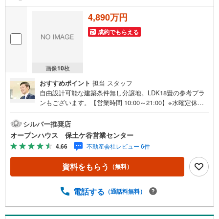
4,890万円
成約でもらえる
画像
10
枚
おすすめポイント
担当 スタッフ
自由設計可能な建築条件無し分譲地。LDK18畳の参考プラ
ンもございます。【営業時間 10:00～21:00】※水曜定休上
記時間はお電話が繋がりやすくなっております。ぜひお気
軽にご連絡ください！現地を見学される場合は「室内・現
シルバー推奨店
地を見学する（無料）」ボタンよりご希望の日時をご記入
オープンハウス 保土ケ谷営業センター
いただけますとスムーズにご案内が可能です。◎現地のご
4.66
不動産会社レビュー 6件
案内について・平日や夜遅い時間帯もご案内が可能 ※定休
日を除く・経験豊富なスタッフが物件詳細を丁寧にご説明
資料をもらう
（無料）
いたします。・車でご自宅や最寄り駅等、ご指定の場所ま
で送迎します。・チャイルドシートのご用意ございます。
◎個別FP相談会 無料物件のご紹介だけでなく住宅ロー
電話する
（通話料無料）
ン・資金のご相談、まずは家探しについて話を聞きたいと
いう方も大歓迎です！年間8000棟以上の限定物件を発表し