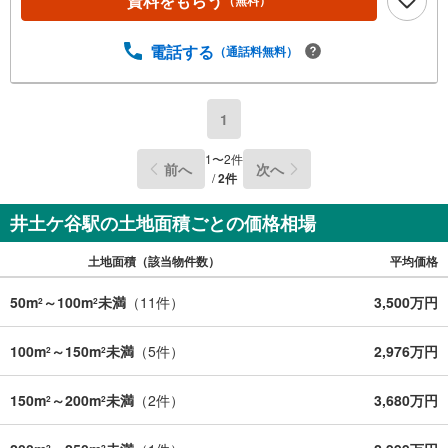
資料をもらう
（無料）
電話する
（通話料無料）
1
1
〜
2
件
前へ
次へ
/
2
件
井土ケ谷駅の土地面積ごとの価格相場
土地面積（該当物件数）
平均価格
50m
～100m
未満
（
11
件）
3,500万円
2
2
100m
～150m
未満
（
5
件）
2,976万円
2
2
150m
～200m
未満
（
2
件）
3,680万円
2
2