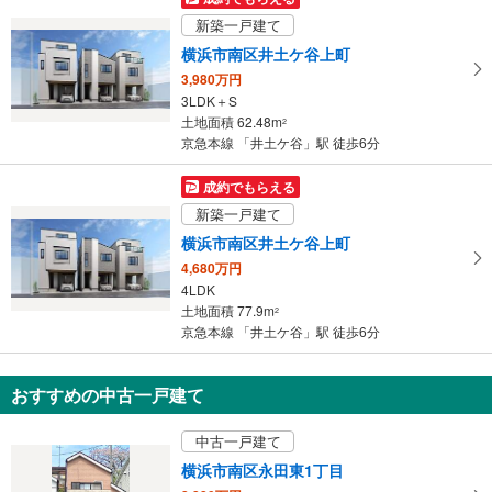
け
新築一戸建て
取
横浜市南区井土ケ谷上町
る
3,980万円
・
3LDK＋S
条
土地面積 62.48m
2
件
京急本線 「井土ケ谷」駅 徒歩6分
を
マ
成約でもらえる
イ
新築一戸建て
ペ
横浜市南区井土ケ谷上町
ー
4,680万円
ジ
4LDK
に
土地面積 77.9m
2
保
京急本線 「井土ケ谷」駅 徒歩6分
存
す
おすすめの中古一戸建て
る
中古一戸建て
横浜市南区永田東1丁目