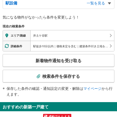
駅設備
一覧を見る
バリアフリー状況
気になる物件がなかったら
条件を変更しよう！
※段差なしでの移動経路
（○：有り △：要駅員設備 ×：無し）
現在の検索条件
地上⇔改札⇔ホーム：○
エレベータ
井土ケ谷駅
エリア/路線
・各ホーム⇔改札
エスカレータ
駅徒歩10分以内｜価格未定を含む｜建築条件付き土地を含む
詳細条件
・各ホーム⇔改札
こ
トイレ
新着物件通知を受け取る
の
《多機能トイレ》
検
・改札内
索
スロープ
検索条件を保存する
条
・改札内
件
・改札⇔地上
保存した条件の確認・通知設定の変更・解除は
マイページ
から行
で
その他
えます。
通
・車椅子乗車昇降装置（ラクープ）
知
・ＡＥＤ
おすすめの新築一戸建て
を
受
成約でもらえる