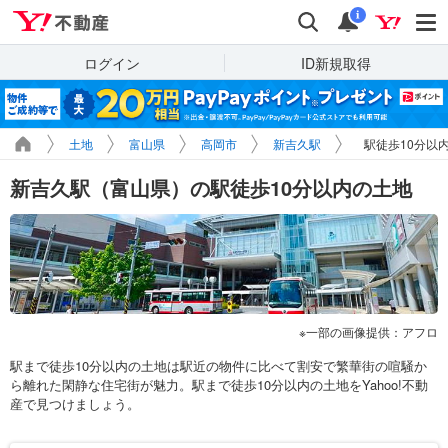
Yahoo!不動産
検索
通知
i
ログイン
ID新規取得
土地
富山県
高岡市
新吉久駅
駅徒歩10分以
新吉久駅（富山県）の駅徒歩10分以内の土地
一部の画像提供：アフロ
駅まで徒歩10分以内の土地は駅近の物件に比べて割安で繁華街の喧騒か
ら離れた閑静な住宅街が魅力。駅まで徒歩10分以内の土地をYahoo!不動
産で見つけましょう。