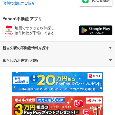
便利な機能のご紹介
Yahoo!不動産 アプリ
地図でサクッと物件探し
物件比較が手軽にできる
新吉久駅の不動産情報を探す
暮らしのお役立ち情報
不動産・住宅
賃貸住宅
マンションカタログ
教えて！住まいの先生
新築マンション
中古マンション
新築一戸建て
中古一戸建て
注文住宅
土地
売却査定