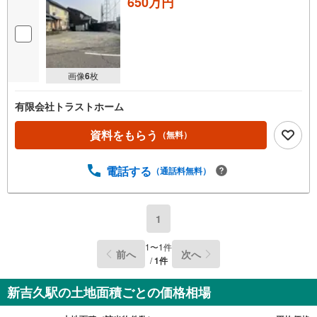
650万円
画像
6
枚
有限会社トラストホーム
資料をもらう
（無料）
電話する
（通話料無料）
1
1
〜
1
件
前へ
次へ
/
1
件
新吉久駅の土地面積ごとの価格相場