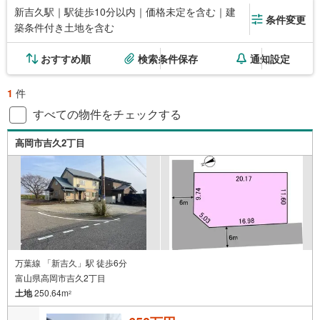
新吉久駅｜駅徒歩10分以内｜価格未定を含む｜建
条件変更
築条件付き土地を含む
おすすめ順
検索条件保存
通知設定
1
件
すべての物件をチェックする
高岡市吉久2丁目
万葉線 「新吉久」駅 徒歩6分
富山県高岡市吉久2丁目
土地
250.64m
2