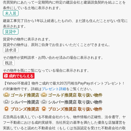
売買契約にあたって一定期間内に特定の建設会社と建築請負契約を結ぶことを
条件にしている土地に表示されます。
未入居
建築工事完了日から1年以上経過したものの、まだ誰も住んだことがない住宅に
表示されます。
賃貸中
賃貸中の物件に表示されます。
賃貸中の物件は、原則ご自身でお住まいいただくことができません。
請求済
その物件が資料請求・お問い合わせ済みの場合に表示されます。
既読
その物件を既にご覧になっている場合に表示されます。
成約でもらえる
【Yahoo!不動産】物件ご成約で最大20万円相当PayPayポイントプレゼント！
の対象物件です。詳細は
プレゼント詳細
をご覧ください。
ゴールド推奨店
ゴールド推奨店 取り扱い物件
シルバー推奨店
シルバー推奨店 取り扱い物件
ブロンズ推奨店
ブロンズ推奨店 取り扱い物件
広告商品を購入している不動産会社のうち、物件情報の正確性、法令遵守、ヤ
フー不動産における成約実績等、当社所定の基準を満たした優良な店舗運営を
実践していると認めた不動産会社（もしくは当該認定を受けた不動産会社の取