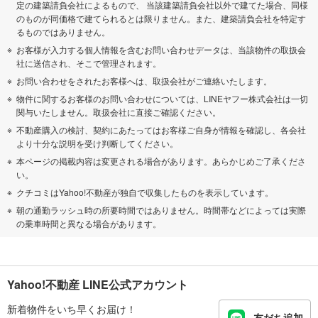
定の建築請負会社によるもので、 当該建築請負会社以外で建てた場合、同様
のものが同価格で建てられるとは限りません。また、建築請負会社を特定す
るものではありません。
お客様が入力する個人情報を含むお問い合わせデータは、当該物件の取扱会
社に送信され、そこで管理されます。
お問い合わせをされたお客様へは、取扱会社がご連絡いたします。
物件に関するお客様のお問い合わせについては、LINEヤフー株式会社は一切
関与いたしません。取扱会社に直接ご確認ください。
不動産購入の検討、契約にあたってはお客様ご自身が情報を確認し、各会社
より十分な説明を受け判断してください。
本ページの掲載内容は変更される場合があります。あらかじめご了承くださ
い。
クチコミはYahoo!不動産が独自で収集したものを表示しています。
朝の通勤ラッシュ時の所要時間ではありません。時間帯などによっては実際
の乗車時間と異なる場合があります。
Yahoo!不動産 LINE公式アカウント
新着物件をいち早くお届け！
友だち追加