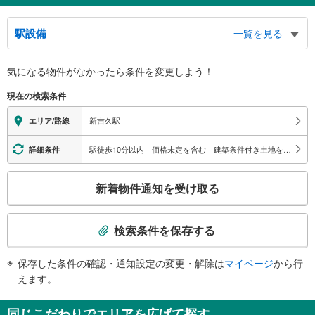
駅設備
一覧を見る
バリアフリー状況
気になる物件がなかったら
条件を変更しよう！
※段差なしでの移動経路
（○：有り △：要駅員設備 ×：無し）
現在の検索条件
地上⇔ホーム：×
新吉久駅
エリア/路線
駅徒歩10分以内｜価格未定を含む｜建築条件付き土地を含む
詳細条件
こ
新着物件通知を受け取る
の
検
索
検索条件を保存する
条
件
保存した条件の確認・通知設定の変更・解除は
マイページ
から行
で
えます。
通
知
同じこだわりでエリアを広げて探す