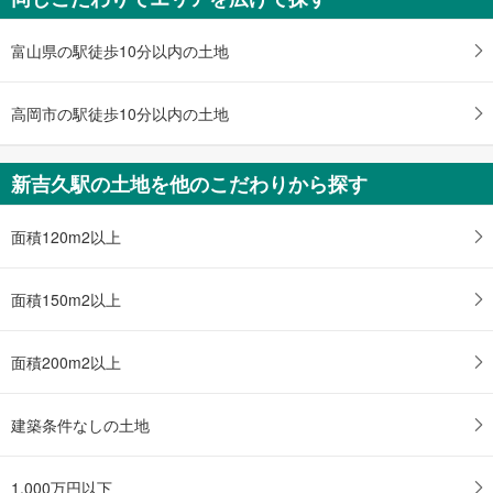
を
受
富山県の駅徒歩10分以内の土地
け
取
る
高岡市の駅徒歩10分以内の土地
・
条
件
新吉久駅の土地を他のこだわりから探す
を
マ
面積120m2以上
イ
ペ
ー
面積150m2以上
ジ
に
面積200m2以上
保
存
す
建築条件なしの土地
る
1,000万円以下