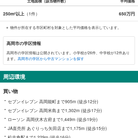
土地面積（該当物件数）
平均価格
250m
以上
（
1
件）
650万円
2
物件が所在する市区町村を対象とした平均価格を表示しています。
高
高岡市の学区情報
岡
高岡市の学区情報は公開されています。小学校が26件、中学校が12件あり
市
ます。
高岡市の学区から中古マンションを探す
に
関
す
周辺環境
る
情
買い物
報
セブンイレブン 高岡能町まで905m (徒歩12分)
セブンイレブン 高岡米島まで1,302m (徒歩17分)
ローソン 高岡伏木古府まで1,449m (徒歩19分)
JA直売所 あぐりっち矢田店まで1,175m (徒歩15分)
松吉食配まで1,229m (徒歩16分)