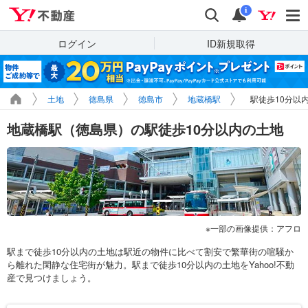
Yahoo!不動産
検索
通知
i
ログイン
ID新規取得
土地
徳島県
徳島市
地蔵橋駅
駅徒歩10分以
地蔵橋駅（徳島県）の駅徒歩10分以内の土地
一部の画像提供：アフロ
駅まで徒歩10分以内の土地は駅近の物件に比べて割安で繁華街の喧騒か
ら離れた閑静な住宅街が魅力。駅まで徒歩10分以内の土地をYahoo!不動
産で見つけましょう。