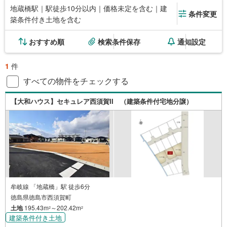
地蔵橋駅｜駅徒歩10分以内｜価格未定を含む｜建
条件変更
築条件付き土地を含む
おすすめ順
検索条件保存
通知設定
1
件
すべての物件をチェックする
【大和ハウス】セキュレア西須賀II （建築条件付宅地分譲）
牟岐線 「地蔵橋」駅 徒歩6分
徳島県徳島市西須賀町
土地
195.43m
～202.42m
2
2
建築条件付き土地