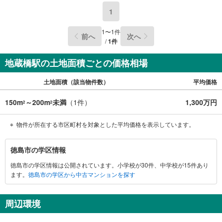
1
1
〜
1
件
前へ
次へ
/
1
件
地蔵橋駅の土地面積ごとの価格相場
土地面積（該当物件数）
平均価格
150m
～200m
未満
（
1
件）
1,300万円
2
2
物件が所在する市区町村を対象とした平均価格を表示しています。
徳
徳島市の学区情報
島
徳島市の学区情報は公開されています。小学校が30件、中学校が15件あり
市
ます。
徳島市の学区から中古マンションを探す
に
関
す
周辺環境
る
情