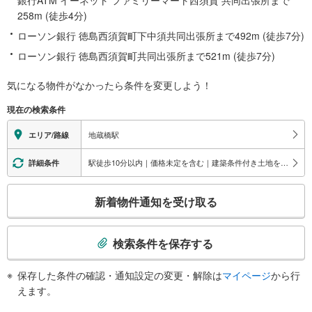
銀行ATM イーネット ファミリーマート西須賀 共同出張所まで
258m (徒歩4分)
ローソン銀行 徳島西須賀町下中須共同出張所まで492m (徒歩7分)
ローソン銀行 徳島西須賀町共同出張所まで521m (徒歩7分)
気になる物件がなかったら
条件を変更しよう！
現在の検索条件
地蔵橋駅
エリア/路線
駅徒歩10分以内｜価格未定を含む｜建築条件付き土地を含む
詳細条件
こ
新着物件通知を受け取る
の
検
索
検索条件を保存する
条
件
保存した条件の確認・通知設定の変更・解除は
マイページ
から行
で
えます。
通