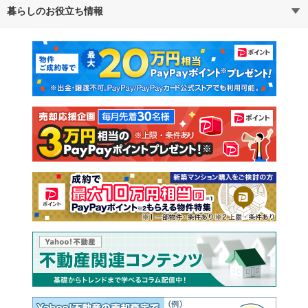
暮らしのお役立ち情報
不動産・住宅
賃貸住宅
マンションカタログ
教えて！住まいの先生
新築マンション
中古マンション
新築一戸建て
中古一戸建て
注文住宅
土地
売却査定