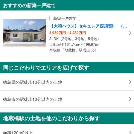
知
おすすめの新築一戸建て
を
受
新築一戸建て
け
【大和ハウス】セキュレア西須賀II （分譲住宅）
取
3,980万円～4,280万円
る
3LDK（2号地、3号地、5号地）
・
土地面積 161.74m
～196.67m
2
2
条
牟岐線 「地蔵橋」駅 徒歩6分
件
を
マ
同じこだわりでエリアを広げて探す
イ
ペ
徳島県の駅徒歩10分以内の土地
ー
ジ
徳島市の駅徒歩10分以内の土地
に
保
存
地蔵橋駅の土地を他のこだわりから探す
す
る
面積120m2以上