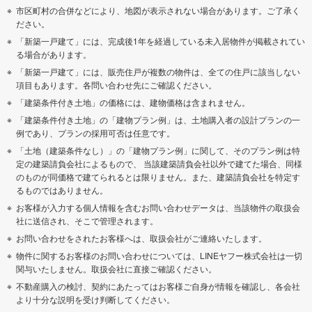
市区町村の合併などにより、地図が表示されない場合があります。ご了承く
ださい。
「新築一戸建て」には、完成後1年を経過している未入居物件が掲載されてい
る場合があります。
「新築一戸建て」には、販売住戸が複数の物件は、全ての住戸に該当しない
項目もあります。各問い合わせ先にご確認ください。
「建築条件付き土地」の価格には、建物価格は含まれません。
「建築条件付き土地」の「建物プラン例」は、土地購入者の設計プランの一
例であり、プランの採用可否は任意です。
「土地（建築条件なし）」の「建物プラン例」に関して、そのプラン例は特
定の建築請負会社によるもので、 当該建築請負会社以外で建てた場合、同様
のものが同価格で建てられるとは限りません。また、建築請負会社を特定す
るものではありません。
お客様が入力する個人情報を含むお問い合わせデータは、当該物件の取扱会
社に送信され、そこで管理されます。
お問い合わせをされたお客様へは、取扱会社がご連絡いたします。
物件に関するお客様のお問い合わせについては、LINEヤフー株式会社は一切
関与いたしません。取扱会社に直接ご確認ください。
不動産購入の検討、契約にあたってはお客様ご自身が情報を確認し、各会社
より十分な説明を受け判断してください。