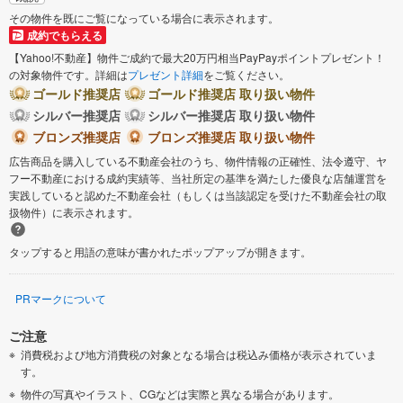
その物件を既にご覧になっている場合に表示されます。
成約でもらえる
【Yahoo!不動産】物件ご成約で最大20万円相当PayPayポイントプレゼント！
の対象物件です。詳細は
プレゼント詳細
をご覧ください。
ゴールド推奨店
ゴールド推奨店 取り扱い物件
シルバー推奨店
シルバー推奨店 取り扱い物件
ブロンズ推奨店
ブロンズ推奨店 取り扱い物件
広告商品を購入している不動産会社のうち、物件情報の正確性、法令遵守、ヤ
フー不動産における成約実績等、当社所定の基準を満たした優良な店舗運営を
実践していると認めた不動産会社（もしくは当該認定を受けた不動産会社の取
扱物件）に表示されます。
タップすると用語の意味が書かれたポップアップが開きます。
PRマークについて
ご注意
消費税および地方消費税の対象となる場合は税込み価格が表示されていま
す。
物件の写真やイラスト、CGなどは実際と異なる場合があります。