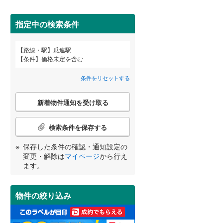
(
21
)
田沢湖線
(
5
)
指定中の検索条件
八戸線
(
0
)
磐越西線
(
30
)
詳しく見る
路線・駅
瓜連駅
宮崎
鹿児島
沖縄
条件
価格未定を含む
陸羽西線
(
1
)
条件をリセットする
左沢線
(
19
)
こ
津軽線
(
1
)
新着物件通知を受け取る
の
する
る
条件をリセットする
条件をリセットする
条件をリセットする
条件をリセットする
条件をリセットする
条件をリセットする
検
信越本線
(
29
)
索
検索条件を保存する
条
弥彦線
(
0
)
件
保存した条件の確認・通知設定の
で
総武本線
(
804
)
変更・解除は
マイページ
から行え
通
ます。
知
を
京葉線
(
100
)
受
物件の絞り込み
け
久留里線
(
180
)
取
る
山手線
(
183
)