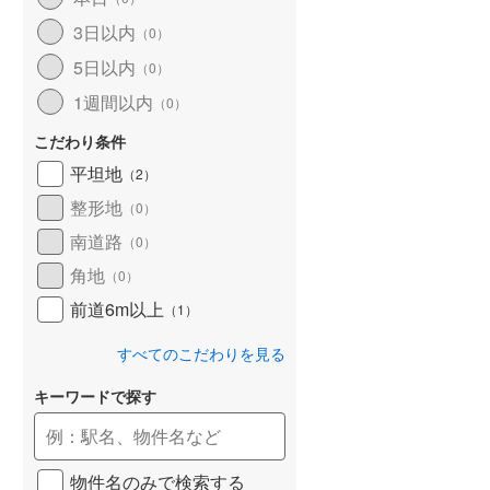
和歌山線
(
120
)
3日以内
（
0
）
5日以内
東西線
(
18
)
（
0
）
1週間以内
（
0
）
予讃線
(
30
)
こだわり条件
高徳線
(
20
)
平坦地
（
2
）
牟岐線
(
7
)
整形地
（
0
）
山陽本線（JR九州）
(
7
)
南道路
（
0
）
篠栗線
(
51
)
角地
（
0
）
前道6m以上
指宿枕崎線
(
225
)
（
1
）
筑肥線
(
42
)
すべてのこだわりを見る
久大本線
(
52
)
キーワードで探す
日田彦山線
(
16
)
筑豊本線
(
45
)
物件名のみで検索する