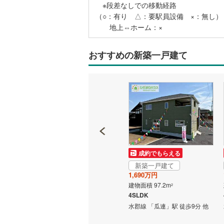
※段差なしでの移動経路
（○：有り △：要駅員設備 ×：無し）
地上⇔ホーム：×
名古屋市
名古屋市
おすすめの新築一戸建て
京都市営
OsakaMe
OsakaMe
OsakaMe
福岡市地
成約でもらえる
成約でもらえる
私鉄・その他
札幌市電
(
新築一戸建て
新築一戸建て
2,190万円
1,690万円
道南いさ
建物面積 96.78m
建物面積 97.2m
2
2
4LDK テレワークルーム2帖
4SLDK
阿武隈急
9分 他
水郡線 「瓜連」駅 徒歩9分 他
水郡線 「瓜連」駅 徒歩9分 他
秋田内陸