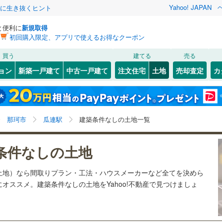
Yahoo! JAPAN
クに生き抜くヒント
と便利に
新規取得
初回購入限定、アプリで使えるお得なクーポン
検索条件を保存しました
買う
建てる
売る
27
)
札沼線
(
6
)
建ち方、日当たり
ョン
新築一戸建て
中古一戸建て
注文住宅
土地
売却査定
カ
この検索条件の新着物件通知は、
マイページ
から設定できます。
室蘭本線
(
6
)
以上
（
1
）
角地
（
0
）
岩手
宮城
秋田
山形
23
)
富良野線
(
0
)
3
)
(
7
)
(
8
)
(
3
)
(
4
)
(
2
)
(
0
)
2
）
整形地
（
0
）
瓜連駅、価格未定を含む
神奈川
埼玉
千葉
茨城
1
)
釧網本線
(
0
)
那珂市
瓜連駅
建築条件なしの土地一覧
契約、入居関連など
5
)
水郡線
(
126
)
長野
富山
石川
福井
)
(
0
)
(
0
)
(
0
)
(
0
)
(
0
)
(
0
)
条件なしの土地
（
0
）
第一種低層住居専用地域
（
0
）
8
)
上越線
(
47
)
検索条件を保存する
閉じる
閉じる
お気に入りリストを見る
お気に入りリストを見る
閉じる
閉じる
岐阜
静岡
三重
土地）なら間取りプラン・工法・ハウスメーカーなど全てを決めら
3
)
水戸線
(
24
)
マイページ
オススメ。建築条件なしの土地をYahoo!不動産で見つけましょ
)
(
0
)
(
0
)
(
0
)
(
0
)
(
0
)
(
0
)
)
仙山線
(
123
)
駅が始発駅
（
0
）
海まで2km以内
（
0
）
兵庫
京都
滋賀
奈良
)
気仙沼線
(
3
)
応