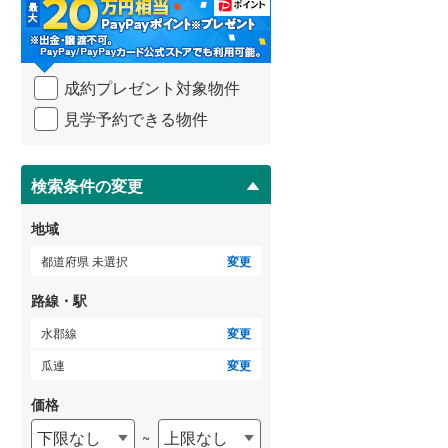
・
条
武蔵野線
(
687
)
件
を
横須賀線
(
279
)
成約プレゼント対象物件
マ
青梅線
(
235
)
イ
見学予約できる物件
ペ
小海線
(
33
)
ー
ジ
京浜東北線
(
824
)
に
検索条件の変更
保
総武線
(
683
)
存
地域
す
御殿場線
(
92
)
る
都道府県 未選択
変更
中央本線（JR東海）
(
366
)
路線・駅
太多線
(
79
)
水郡線
変更
名松線
(
4
)
瓜連
変更
東海道本線（JR西日本）
(
530
)
価格
下限なし
上限なし
~
小浜線
(
6
)