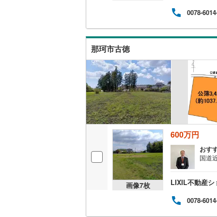
0078-6014
南武線
(
24
横浜線
(
66
那珂市古徳
相模線
(
59
五日市線
(
篠ノ井線
(
常磐線（
伊東線
(
48
600万円
身延線
(
15
おす
国道
武豊線
(
38
関西本線（
LIXIL不動産
画像
7
枚
参宮線
(
3
)
0078-6014
大糸線（J