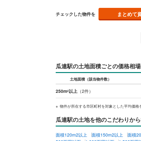
越美北線
(
まとめて
チェックした物件を
氷見線
(
2
)
紀勢本線（
桜島線
(
6
)
加古川線
(
瓜連駅の土地面積ごとの価格相場
赤穂線
(
33
宇野線
(
19
土地面積（該当物件数）
福塩線
(
65
250m
以上
（
2
件）
2
岩徳線
(
17
物件が所在する市区町村を対象とした平均価格
小野田線
(
瓜連駅の土地を他のこだわりから
舞鶴線
(
1
)
面積120m2以上
面積150m2以上
面積2
木次線
(
1
)