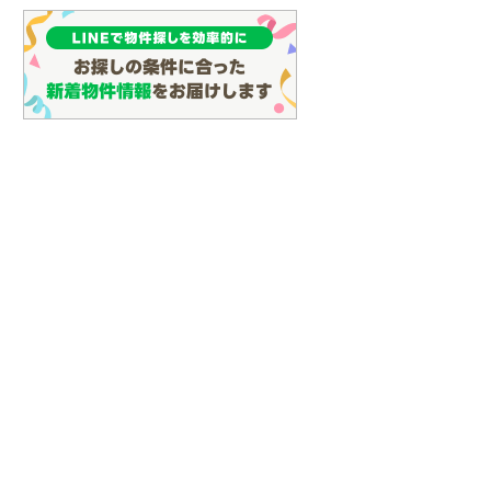
(
135
)
名古屋市営地下鉄鶴舞線
(
159
)
名古屋市営地下鉄名港線
(
48
)
OsakaMetro長堀鶴見緑地線
(
30
)
OsakaMetro谷町線
(
69
)
OsakaMetro千日前線
(
30
)
神戸市営地下鉄海岸線
(
4
)
福岡市地下鉄七隈線
(
125
)
新築一戸建て
新築一戸建て
らえる
2,190万円
1,690万円
函館市電宝来・谷地頭線
(
0
)
建て
建物面積 96.78m
建物面積 97.2m
2
2
4LDK
4SLDK
真岡鐵道
(
10
)
2m
2
水郡線 「瓜連」駅 徒歩9分 他
水郡線 「瓜連」駅 徒歩9
山形鉄道フラワー長井線
(
0
)
連」駅 徒歩9分 他
えちごトキめき鉄道妙高はねうまラ