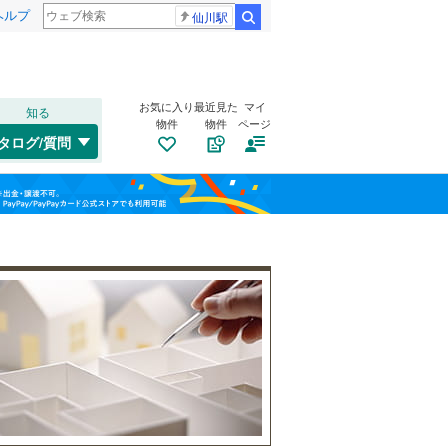
ヘルプ
仙川駅
検索
お気に入り
最近見た
マイ
知る
物件
物件
ページ
千歳線
(
8
)
タログ/質問
日高本線
(
0
)
南道路
（
0
）
福島
宗谷本線
(
0
)
(
0
)
(
0
)
(
0
)
古家あり
（
0
）
栃木
群馬
山梨
東北本線
(
956
)
川越線
(
295
)
(
0
)
(
0
)
(
0
)
吾妻線
(
31
)
日光線
(
111
)
(
0
)
(
0
)
(
0
)
仙石線
(
158
)
小学校まで1km以内
（
0
）
和歌山
大船渡線
(
1
)