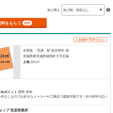
島根
岡山
広島
山口
)
(
0
)
(
0
)
(
0
)
(
5
)
(
5
)
(
10
)
釜石線
(
0
)
ン内見(相談)可
（
2
）
IT重説可
（
2
）
並び替え
花輪線
(
1
)
香川
愛媛
高知
保存した条件を見る
磐越東線
(
32
)
資料をもらう
ン対応とは？
無料
佐賀
長崎
熊本
大分
陸羽東線
(
24
)
人気物件TOP10入り
52
)
米坂線
(
0
)
水郡線 「瓜連」駅 徒歩99分 他
五能線
(
0
)
この条件で検索する
この条件で検索する
この条件で検索する
この条件で検索する
この条件で検索する
この条件で検索する
市区町村以下を選択
市区町村を選択す
駅を選択する
茨城県東茨城郡城里町大字石塚
5
)
白新線
(
5
)
土地
331m
2
越後線
(
7
)
ライン（宇都宮～逗子）
湘南新宿ライン（前橋～小田原）
(
1,023
)
すめポイント
西野 啓明
0
)
内房線
(
479
)
条件なしなのでお好きなメーカーや工務店で建築可能です！約100坪の広い
！
0
)
鹿島線
(
4
)
ショップ 笠原営業所
8
)
東海道本線
(
558
)