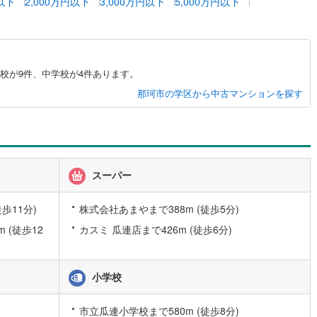
円以下
2,000万円以下
3,000万円以下
5,000万円以下
)
片町線
(
84
)
8
)
関西空港線
(
2
)
東線
(
47
)
本四備讃線
(
3
)
校が9件、中学校が4件あります。
那珂市の学区から中古マンションを探す
予土線
(
0
)
徳島線
(
5
)
)
土讃線
(
7
)
線
(
480
)
香椎線
(
57
)
スーパー
肥薩線
(
4
)
歩11分)
株式会社あまやまで388m (徒歩5分)
18
)
唐津線
(
0
)
 (徒歩12
カスミ 瓜連店まで426m (徒歩6分)
1
)
大村線
(
1
)
小学校
52
)
日豊本線
(
288
)
)
吉都線
(
8
)
市立瓜連小学校まで580m (徒歩8分)