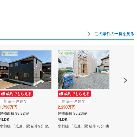
営地下鉄東山線
(
224
)
名古屋市営地下鉄名城線
(
230
)
営地下鉄桜通線
(
164
)
名古屋市営地下鉄上飯田線
(
45
)
この条件の一覧を見る
地下鉄烏丸線
(
122
)
京都市営地下鉄東西線
(
107
)
tro今里筋線
(
41
)
OsakaMetro御堂筋線
(
70
)
tro四つ橋線
(
14
)
OsakaMetro中央線
(
30
)
tro堺筋線
(
8
)
神戸市営地下鉄西神・山手線
(
34
)
下鉄空港線
(
57
)
福岡市地下鉄箱崎線
(
6
)
成約でもらえる
成約でもらえる
成約でも
2
)
函館市電
(
0
)
新築一戸建て
新築一戸建て
新築一戸
1,790万円
2,290万円
1,690万円
りび鉄道
(
0
)
わたらせ渓谷鐵道
(
17
)
建物面積 98.82m
建物面積 95.23m
建物面積 97.
2
2
4LDK
4LDK
4SLDK SIC
行
(
40
)
会津鉄道
(
4
)
水郡線 「瓜連」駅 徒歩9分 他
水郡線 「瓜連」駅 徒歩78分 他
水郡線 「瓜
縦貫鉄道
(
0
)
しなの鉄道北しなの線
(
3
)