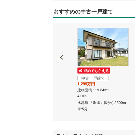
おすすめの中古一戸建て
いすみ鉄
IGRいわ
弘南鉄道
由利高原
長野電鉄
成約でもらえる
成約でもらえる
宇都宮ラ
中古一戸建て
中古一戸建て
鹿島臨海
1,499万円
1,299万円
建物面積 124.21m
建物面積 119.24m
2
2
小湊鐵道
(
5K
4LDK
22分
水郡線 「瓜連」駅 徒歩34分 他
水郡線 「瓜連」駅から2500m
上毛電気
車:5分
流鉄流山
京成本線
(