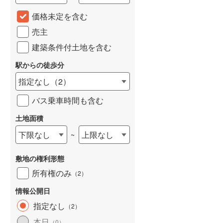
城端線
(
0
)
価格未定を含む
売主
関西本線（JR西日本）
(
233
)
建築条件付土地を含む
大阪環状線
(
56
)
駅からの徒歩分
山陽本線（JR西日本）
(
362
)
指定なし
（
2
）
姫新線
(
111
)
バス乗車時間も含む
吉備線
(
21
)
土地面積
芸備線
(
55
)
下限なし
上限なし
~
可部線
(
78
)
敷地の権利形態
宇部線
(
1
)
所有権のみ
（
2
）
山陰本線
(
249
)
情報公開日
境線
(
12
)
指定なし
（
2
）
奈良線
(
102
)
本日
（
0
）