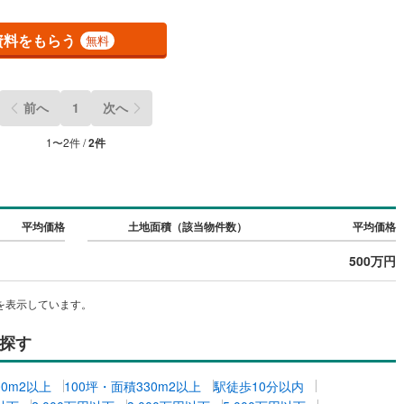
4
)
七尾線
(
2
)
資料をもらう
無料
高山本線（JR西日本）
(
1
)
JR西日本）
(
59
)
湖西線
(
207
)
前へ
1
次へ
福知山線
(
189
)
1
〜
2
件 /
2
件
46
)
播但線
(
109
)
)
津山線
(
15
)
)
伯備線
(
26
)
平均価格
土地面積（該当物件数）
平均価格
)
呉線
(
99
)
500万円
)
山口線
(
2
)
を表示しています。
1
)
美祢線
(
0
)
探す
因美線
(
20
)
00m2以上
100坪・面積330m2以上
駅徒歩10分以内
草津線
(
65
)