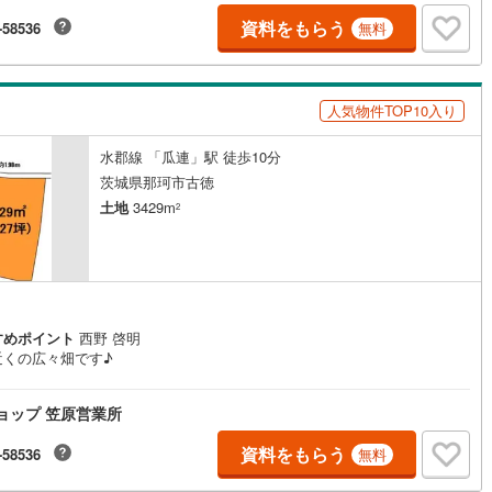
資料をもらう
-58536
無料
4
)
鶴見線
(
37
)
1
)
根岸線
(
115
)
人気物件TOP10入り
5
)
中央本線（JR東日本）
(
844
)
水郡線 「瓜連」駅 徒歩10分
140
)
八高線
(
463
)
茨城県那珂市古徳
7
)
大糸線（JR東日本）
(
10
)
土地
3429m
2
各駅停車）
(
248
)
埼京線
(
415
)
)
東海道本線（JR東海）
(
883
)
7
)
飯田線
(
357
)
すめポイント
西野 啓明
近くの広々畑です♪
)
高山本線（JR東海）
(
44
)
JR東海）
(
86
)
紀勢本線（JR東海）
(
9
)
ショップ 笠原営業所
博多南線
(
24
)
資料をもらう
-58536
無料
R西日本）
(
1
)
北陸本線
(
30
)