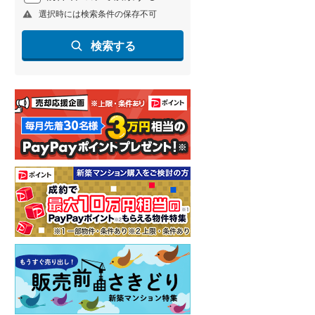
選択時には検索条件の保存不可
北海道新幹線
(
1
)
山形新幹線
(
258
)
検索する
東海道新幹線
(
365
)
九州新幹線
(
133
)
札幌市営地下鉄東豊線
(
7
)
東京メトロ銀座線
(
51
)
東京メトロ日比谷線
(
90
)
東京メトロ有楽町線
(
112
)
東京メトロ副都心線
(
134
)
都営新宿線
(
212
)
横浜市営地下鉄グリーンライン