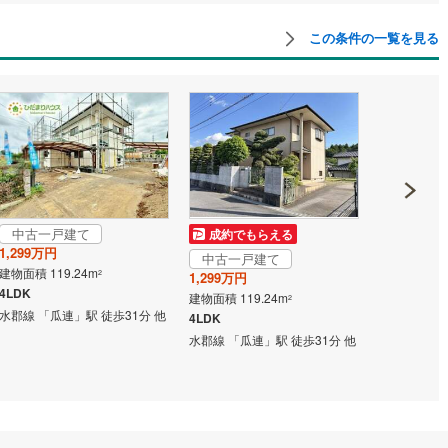
この条件の一覧を見る
道
(
11
)
北越急行ほくほく線
(
1
)
て銀河鉄道
(
6
)
青い森鉄道
(
3
)
弘南線
(
0
)
弘南鉄道大鰐線
(
0
)
鉄道鳥海山ろく線
(
1
)
福島交通飯坂線
(
36
)
長野線
(
3
)
上田電鉄別所線
(
2
)
中古一戸建て
成約でもらえる
成約でも
イトレール
(
87
)
関東鉄道竜ケ崎線
(
8
)
1,299万円
中古一戸建て
中古一戸
鉄道大洗鹿島線
(
125
)
ひたちなか海浜鉄道湊線
(
9
)
建物面積 119.24m
2
1,299万円
1,299万円
4LDK
建物面積 119.24m
建物面積 119
2
66
)
千葉都市モノレール
(
129
)
水郡線 「瓜連」駅 徒歩31分 他
4LDK
4LDK
水郡線 「瓜連」駅 徒歩31分 他
水郡線 「瓜連
鉄道上毛線
(
83
)
秩父鉄道
(
37
)
線
(
45
)
つくばエクスプレス
(
203
)
425
)
京成押上線
(
49
)