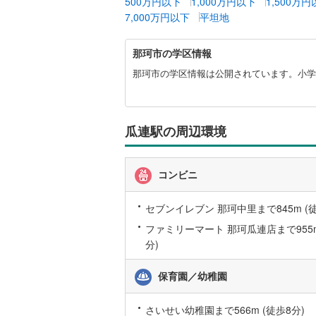
500万円以下
1,000万円以下
1,500万
7,000万円以下
平坦地
桜井線
(
60
阪和線
(
11
那
那珂市の学区情報
珂
おおさか
市
那珂市の学区情報は公開されています。小学
に
内子線
(
0
)
関
す
鳴門線
(
2
)
る
瓜連駅の周辺環境
情
土讃線
(
70
報
鹿児島本
コンビニ
三角線
(
7
)
セブンイレブン 那珂中里まで845m (徒
長崎本線
(
ファミリーマート 那珂瓜連店まで955m
分)
佐世保線
(
保育園／幼稚園
豊肥本線
(
日南線
(
20
さいせい幼稚園まで566m (徒歩8分)