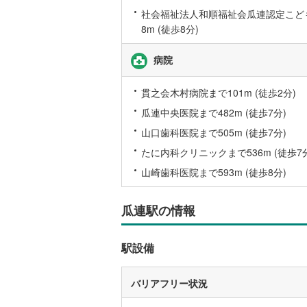
社会福祉法人和順福祉会瓜連認定こど
後藤寺線
(
8m (徒歩8分)
東北新幹
病院
秋田新幹
山陽新幹
貫之会木村病院まで101m (徒歩2分)
瓜連中央医院まで482m (徒歩7分)
西九州新
山口歯科医院まで505m (徒歩7分)
地下鉄
札幌市営
たに内科クリニックまで536m (徒歩7
山崎歯科医院まで593m (徒歩8分)
仙台市地
東京メト
瓜連駅の情報
東京メト
駅設備
東京メト
都営浅草
バリアフリー状況
都営大江