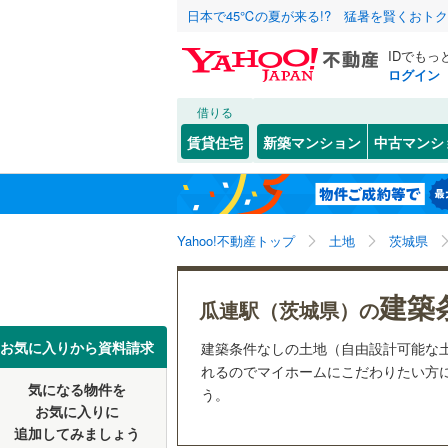
日本で45℃の夏が来る!? 猛暑を賢くおト
IDでもっ
ログイン
借りる
北海道
JR
北海道
函館本線
(
こだわり条件
配置、向き、
賃貸住宅
新築マンション
中古マンシ
石勝線
(
0
)
前道6m
東北
青森
根室本線
(
(
78
)
(
21
)
(
1
平坦地
（
関東
東京
石北本線
(
Yahoo!不動産トップ
土地
茨城県
販売、価格、
常磐線
(
57
信越・北陸
新潟
(
1
)
(
2
)
(
1
建築
更地渡し
瓜連駅（茨城県）の
高崎線
(
50
東海
愛知
お気に入りから資料請求
建築条件なしの土地（自由設計可能な
立地
両毛線
(
22
れるのでマイホームにこだわりたい方に
(
1
)
(
0
)
(
0
烏山線
(
78
気になる物件を
最寄りの
う。
近畿
大阪
お気に入りに
石巻線
(
45
追加してみましょう
オンライン対