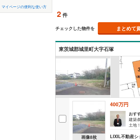
中国
鳥取
(
1
)
(
0
)
(
0
北上線
(
1
)
マイページの便利な使い方
オンライ
2
件
山田線
(
6
)
四国
徳島
大湊線
(
0
)
まとめて
オンライ
チェックした物件を
九州・沖縄
福岡
只見線
(
4
)
東茨城郡城里町大字石塚
奥羽本線
(
男鹿線
(
1
)
0
0
0
0
0
0
該当物件
該当物件
該当物件
該当物件
該当物件
該当物件
件
件
件
件
件
件
羽越本線
(
飯山線
(
0
)
湘南新宿
400万円
(
852
)
おす
外房線
(
75
建築
土地
成田線
(
14
LIXIL不動産
画像
8
枚
東金線
(
27