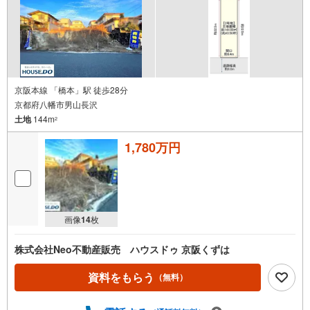
京阪本線 「橋本」駅 徒歩28分
京都府八幡市男山長沢
土地
144m
2
1,780万円
画像
14
枚
株式会社Neo不動産販売 ハウスドゥ 京阪くずは
資料をもらう
（無料）