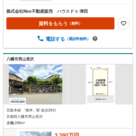
株式会社Neo不動産販売 ハウスドゥ 津田
資料をもらう
（無料）
電話する
（通話料無料）
八幡市男山長沢
京阪本線 「橋本」駅 徒歩28分
京都府八幡市男山長沢
土地
288m
2
3,280万円