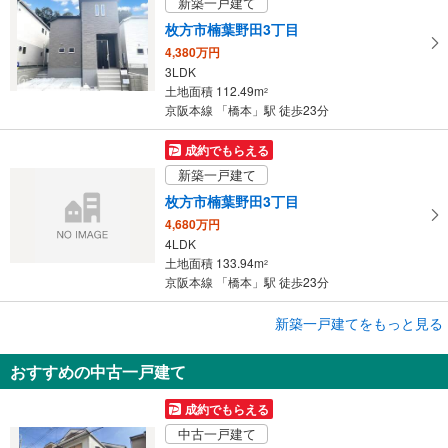
新築一戸建て
枚方市楠葉野田3丁目
4,380万円
3LDK
土地面積 112.49m
2
京阪本線 「橋本」駅 徒歩23分
成約でもらえる
新築一戸建て
枚方市楠葉野田3丁目
4,680万円
4LDK
土地面積 133.94m
2
京阪本線 「橋本」駅 徒歩23分
成約でもらえる
新築一戸建てをもっと見る
新築一戸建て
おすすめの中古一戸建て
枚方市楠葉野田3丁目
4,380万円
成約でもらえる
3LDK
中古一戸建て
土地面積 112.49m
2