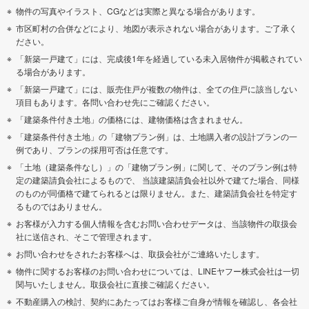
物件の写真やイラスト、CGなどは実際と異なる場合があります。
市区町村の合併などにより、地図が表示されない場合があります。ご了承く
ださい。
「新築一戸建て」には、完成後1年を経過している未入居物件が掲載されてい
る場合があります。
「新築一戸建て」には、販売住戸が複数の物件は、全ての住戸に該当しない
項目もあります。各問い合わせ先にご確認ください。
「建築条件付き土地」の価格には、建物価格は含まれません。
「建築条件付き土地」の「建物プラン例」は、土地購入者の設計プランの一
例であり、プランの採用可否は任意です。
「土地（建築条件なし）」の「建物プラン例」に関して、そのプラン例は特
定の建築請負会社によるもので、 当該建築請負会社以外で建てた場合、同様
のものが同価格で建てられるとは限りません。また、建築請負会社を特定す
るものではありません。
お客様が入力する個人情報を含むお問い合わせデータは、当該物件の取扱会
社に送信され、そこで管理されます。
お問い合わせをされたお客様へは、取扱会社がご連絡いたします。
物件に関するお客様のお問い合わせについては、LINEヤフー株式会社は一切
関与いたしません。取扱会社に直接ご確認ください。
不動産購入の検討、契約にあたってはお客様ご自身が情報を確認し、各会社