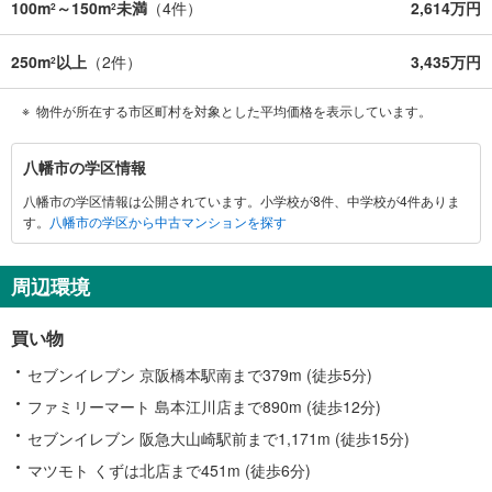
100m
～150m
未満
（
4
件）
2,614万円
2
2
250m
以上
（
2
件）
3,435万円
2
物件が所在する市区町村を対象とした平均価格を表示しています。
八
八幡市の学区情報
幡
八幡市の学区情報は公開されています。小学校が8件、中学校が4件ありま
市
す。
八幡市の学区から中古マンションを探す
に
関
す
周辺環境
る
情
買い物
報
セブンイレブン 京阪橋本駅南まで379m (徒歩5分)
ファミリーマート 島本江川店まで890m (徒歩12分)
セブンイレブン 阪急大山崎駅前まで1,171m (徒歩15分)
マツモト くずは北店まで451m (徒歩6分)