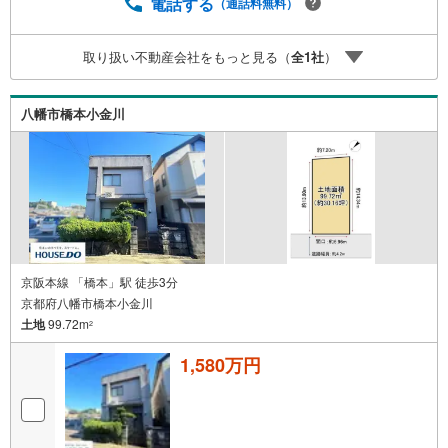
電話する
（通話料無料）
取り扱い不動産会社をもっと見る（
全
1
社
）
八幡市橋本小金川
京阪本線 「橋本」駅 徒歩3分
京都府八幡市橋本小金川
土地
99.72m
2
1,580万円