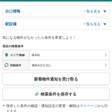
出口情報
一覧を見る
北口（ＪＲ）
駅設備
一覧を見る
橋本３～７丁目・東橋本方面、町田市小山町方面、シティプラザはしもと、杜
のホールはしもと、橋本図書館、バスのりば、タクシーのりば
バリアフリー状況
南口（ＪＲ）
気になる物件がなかったら
条件を変更しよう！
※段差なしでの移動経路
京王線、橋本１・２丁目・西橋本方面、小山１～４丁目方面、大山町方面、緑
（○：有り △：要駅員設備 ×：無し）
現在の検索条件
区役所、アートラボはしもと、アリオ橋本、相模原北警察署、サン・エールさ
【ＪＲ東日本】：○
がみはら、バスのりば、タクシーのりば
【京王電鉄】：○
橋本駅
エリア/路線
北口
エレベータ
ＪＲ橋本駅（横浜線・相模線）、東橋本方面、橋本３～７丁目方面、町田市小
【ＪＲ】
価格未定を含む
詳細条件
山町方面、バスのりば、タクシーのりば
・各ホーム⇔改札
南口
【京王電鉄】
こ
新着物件通知を受け取る
・ホーム⇔改札
西橋本・橋本１・２丁目方面、小山１～４丁目方面、大山町方面、バスのり
の
【ＪＲ】【京王電鉄】
ば、タクシーのりば、アートラボはしもと、アリオ橋本、相模原北警察署、サ
検
・改札⇔北口
ン・エールさがみはら、緑区合同庁舎
索
・改札⇔南口
検索条件を保存する
条
エスカレータ
件
【ＪＲ】
保存した条件の確認・通知設定の変更・解除は
マイページ
から行
で
・各ホーム⇔改札
えます。