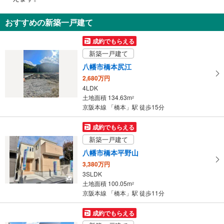
通
【京王電鉄】
・ホーム⇔改札
知
おすすめの新築一戸建て
【ＪＲ】【京王電鉄】
を
・改札⇔北口
受
成約でもらえる
・改札⇔南口
け
トイレ
新築一戸建て
取
【ＪＲ】
八幡市橋本尻江
る
《多機能トイレ》
2,680万円
・
・改札内
4LDK
条
【京王電鉄】
土地面積 134.63m
2
件
《多機能トイレ》
京阪本線 「橋本」駅 徒歩15分
・改札内
を
【ＪＲ】【京王電鉄】
マ
成約でもらえる
《車椅子対応》
イ
新築一戸建て
・改札外（南口１Ｆ）
ペ
その他
八幡市橋本平野山
ー
【ＪＲ】
3,380万円
ジ
・点字運賃表
3SLDK
に
【京王電鉄】
土地面積 100.05m
2
保
・点字案内（券売機・運賃表・階段手すり）
京阪本線 「橋本」駅 徒歩11分
存
・ＡＥＤ
す
成約でもらえる
る