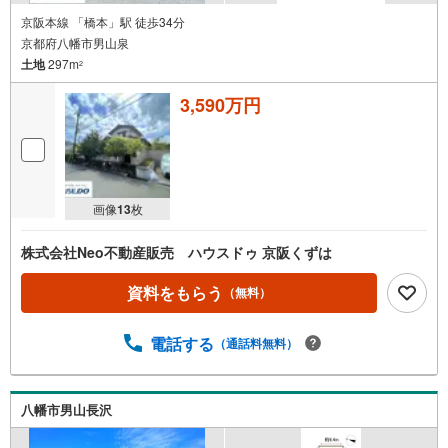
京阪本線 「橋本」駅 徒歩34分
京都府八幡市男山泉
土地
297m
2
3,590万円
画像
13
枚
株式会社Neo不動産販売 ハウスドゥ 京阪くずは
資料をもらう
（無料）
電話する
（通話料無料）
八幡市男山長沢