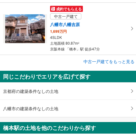
成約でもらえる
中古一戸建て
八幡市八幡吉原
1,699万円
4SLDK
土地面積 80.87m
2
京阪本線 「橋本」駅 徒歩47分
成約でもらえる
中古一戸建てをもっと見る
中古一戸建て
同じこだわりでエリアを広げて探す
八幡市橋本栗ケ谷
3,980万円
3LDK
京都府の建築条件なしの土地
土地面積 347.17m
2
京阪本線 「橋本」駅 徒歩5分
八幡市の建築条件なしの土地
橋本駅の土地を他のこだわりから探す