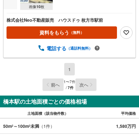
画像
10
枚
株式会社Neo不動産販売 ハウスドゥ 枚方市駅前
資料をもらう
（無料）
電話する
（通話料無料）
1
1
〜
7
件
前へ
次へ
/
7
件
橋本駅の土地面積ごとの価格相場
土地面積（該当物件数）
平均価格
50m
～100m
未満
（
1
件）
1,580万円
2
2