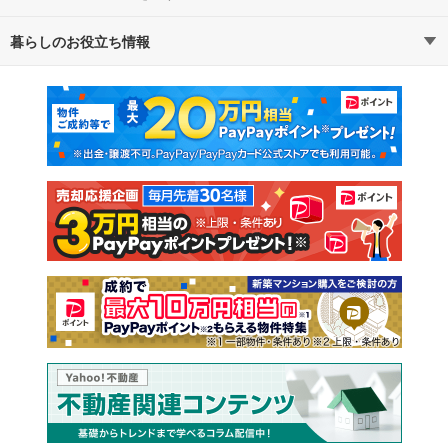
暮らしのお役立ち情報
不動産・住宅
賃貸住宅
マンションカタログ
教えて！住まいの先生
新築マンション
中古マンション
新築一戸建て
中古一戸建て
注文住宅
土地
売却査定