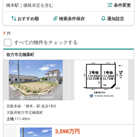
橋本駅｜価格未定を含む
条件変更
おすすめ順
検索条件保存
通知設定
7
件
すべての物件をチェックする
枚方市北楠葉町
京阪本線 「橋本」駅 徒歩18分
大阪府枚方市北楠葉町
土地
111.49m
2
3,598万円