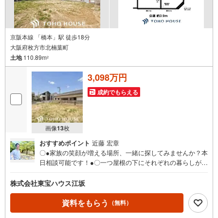
なタイミングなどご提案させて頂きます。
京阪本線 「橋本」駅 徒歩18分
大阪府枚方市北楠葉町
土地
110.89m
2
3,098万円
成約でもらえる
画像
13
枚
おすすめポイント
近藤 宏章
〇●家族の笑顔が増える場所、一緒に探してみませんか？本
日相談可能です！●〇一つ屋根の下にそれぞれの暮らしがあ
る。お部屋ぐらいは自分の価値観で自由にしたい。だから
こそ、そのベースはシンプルであるべきだと思う。なぜな
株式会社東宝ハウス江坂
ら、時の流れで人の好みは変わっていくものだから。■ご予
約いただくとご見学がスムーズです！【営業時間9:00～21:
資料をもらう
（無料）
00】ご見学希望のお客様:右上の「室内・現地を見学する」