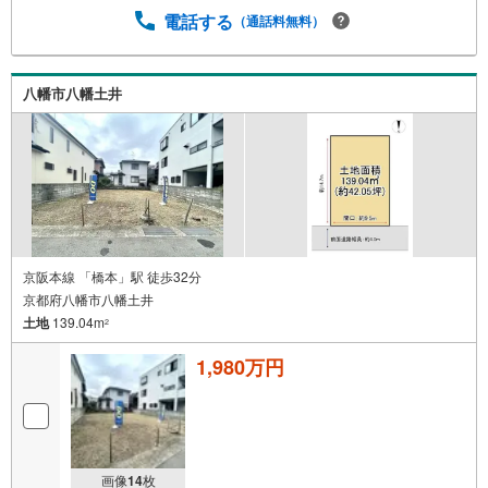
をクリックして下さい。資料請求希望のお客様:右上の「資
電話する
（通話料無料）
料をもらう」をクリックして下さい。【東宝ハウス江坂の
ポイント】（1）不動産のご提案から資金計画・ライフシミ
ュレーションのご相談・無理のないライフプラン、提携に
よる低金利住宅ローンのご提案、購入前に知る「購入後の
八幡市八幡土井
家族の生活」を「未来カレンダー」で見える化します。
（2）ご購入後から始まる「専属FPによるファイナンシャ
ルライフサポート」・漠然としたキャッシュフローのグラ
フ化、効果的な生命保険の見直し、繰り上げ返済の効果的
なタイミングなどご提案させて頂きます。
京阪本線 「橋本」駅 徒歩32分
京都府八幡市八幡土井
土地
139.04m
2
1,980万円
画像
14
枚