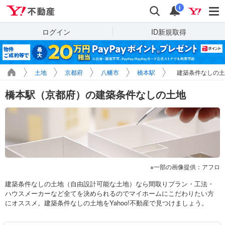
Yahoo!不動産
検索
通知
i
ログイン
ID新規取得
土地
京都府
八幡市
橋本駅
建築条件なしの土
橋本駅（京都府）の建築条件なしの土地
一部の画像提供：アフロ
建築条件なしの土地（自由設計可能な土地）なら間取りプラン・工法・
ハウスメーカーなど全てを決められるのでマイホームにこだわりたい方
にオススメ。建築条件なしの土地をYahoo!不動産で見つけましょう。