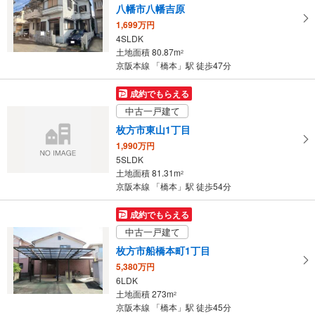
京阪本線 「橋本」駅 徒歩23分
八幡市八幡吉原
1,699万円
4SLDK
土地面積 80.87m
2
京阪本線 「橋本」駅 徒歩47分
成約でもらえる
中古一戸建て
枚方市東山1丁目
1,990万円
5SLDK
土地面積 81.31m
2
京阪本線 「橋本」駅 徒歩54分
成約でもらえる
中古一戸建て
枚方市船橋本町1丁目
5,380万円
6LDK
土地面積 273m
2
京阪本線 「橋本」駅 徒歩45分