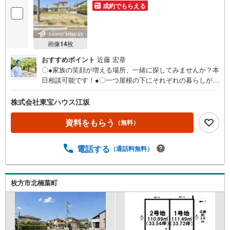
成約でもらえる
画像
14
枚
おすすめポイント
近藤 宏章
〇●家族の笑顔が増える場所、一緒に探してみませんか？本
日相談可能です！●〇一つ屋根の下にそれぞれの暮らしがあ
る。お部屋ぐらいは自分の価値観で自由にしたい。だから
こそ、そのベースはシンプルであるべきだと思う。なぜな
株式会社東宝ハウス江坂
ら、時の流れで人の好みは変わっていくものだから。■ご予
約いただくとご見学がスムーズです！【営業時間9:00～21:
資料をもらう
（無料）
00】ご見学希望のお客様:右上の「室内・現地を見学する」
をクリックして下さい。資料請求希望のお客様:右上の「資
電話する
（通話料無料）
料をもらう」をクリックして下さい。【東宝ハウス江坂の
ポイント】（1）不動産のご提案から資金計画・ライフシミ
ュレーションのご相談・無理のないライフプラン、提携に
よる低金利住宅ローンのご提案、購入前に知る「購入後の
枚方市北楠葉町
家族の生活」を「未来カレンダー」で見える化します。
（2）ご購入後から始まる「専属FPによるファイナンシャ
ルライフサポート」・漠然としたキャッシュフローのグラ
フ化、効果的な生命保険の見直し、繰り上げ返済の効果的