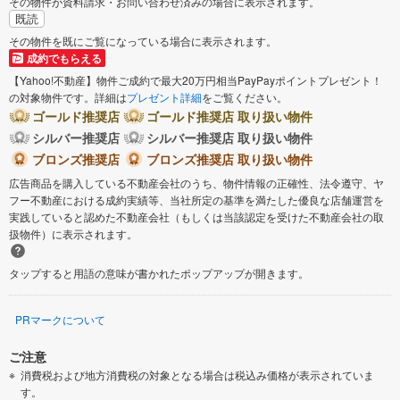
その物件が資料請求・お問い合わせ済みの場合に表示されます。
既読
その物件を既にご覧になっている場合に表示されます。
成約でもらえる
【Yahoo!不動産】物件ご成約で最大20万円相当PayPayポイントプレゼント！
の対象物件です。詳細は
プレゼント詳細
をご覧ください。
ゴールド推奨店
ゴールド推奨店 取り扱い物件
シルバー推奨店
シルバー推奨店 取り扱い物件
ブロンズ推奨店
ブロンズ推奨店 取り扱い物件
広告商品を購入している不動産会社のうち、物件情報の正確性、法令遵守、ヤ
フー不動産における成約実績等、当社所定の基準を満たした優良な店舗運営を
実践していると認めた不動産会社（もしくは当該認定を受けた不動産会社の取
扱物件）に表示されます。
タップすると用語の意味が書かれたポップアップが開きます。
PRマークについて
ご注意
消費税および地方消費税の対象となる場合は税込み価格が表示されていま
す。