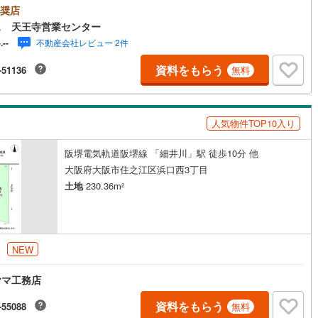
見学する（無料）」ボタンよりご希望の日時をご記入いただけますとスム
奨店
にご案内が可能です。◎現地のご案内について・平日や夜遅い時間帯もご
2
)
鶴見線
(
39
)
ス 天王寺営業センター
が可能 ※定休日を除く・経験豊富なスタッフが物件詳細を丁寧にご説明い
不動産会社レビュー 2件
-.--
ます。・車でご自宅や最寄り駅等、ご指定の場所まで送迎します。・チャ
6
)
根岸線
(
117
)
ドシートのご用意ございます。◎個別FP相談会 無料物件のご紹介だけで
資料をもらう
-51136
無料
住宅ローン・資金のご相談、まずは家探しについて話を聞きたいという方
9
)
中央本線（JR東日本）
(
842
)
歓迎です！年間8000棟以上の限定物件を発表しているオープンハウスだか
会える物件が多数ございます。ぜひお気軽にご連絡・ご相談ください！※限
146
)
八高線
(
469
)
件:当社のみ、もしくは当社を含めた数社でのみご紹介可能なオープンハウ
人気物件TOP10入り
ディベロップメントの物件
7
)
大糸線（JR東日本）
(
10
)
阪堺電気軌道阪堺線 「細井川」駅 徒歩10分 他
各駅停車）
(
244
)
埼京線
(
423
)
大阪府大阪市住之江区浜口西3丁目
)
東海道本線（JR東海）
(
883
)
土地
230.36m
2
7
)
飯田線
(
352
)
)
高山本線（JR東海）
(
45
)
円
NEW
JR東海）
(
90
)
紀勢本線（JR東海）
(
9
)
ヤマ工務店
博多南線
(
24
)
資料をもらう
-55088
無料
R西日本）
(
1
)
北陸本線
(
31
)