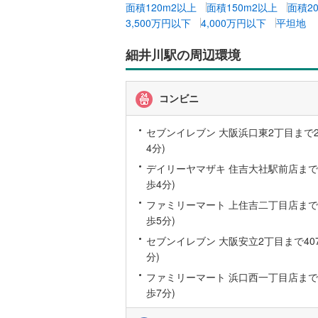
面積120m2以上
面積150m2以上
面積2
桜井線
(
58
3,500万円以下
4,000万円以下
平坦地
阪和線
(
14
細井川駅の周辺環境
おおさか
内子線
(
0
)
コンビニ
鳴門線
(
2
)
セブンイレブン 大阪浜口東2丁目まで28
4分)
土讃線
(
71
デイリーヤマザキ 住吉大社駅前店まで29
鹿児島本
歩4分)
三角線
(
6
)
ファミリーマート 上住吉二丁目店まで38
歩5分)
長崎本線
(
セブンイレブン 大阪安立2丁目まで407
佐世保線
(
分)
ファミリーマート 浜口西一丁目店まで49
豊肥本線
(
歩7分)
日南線
(
20