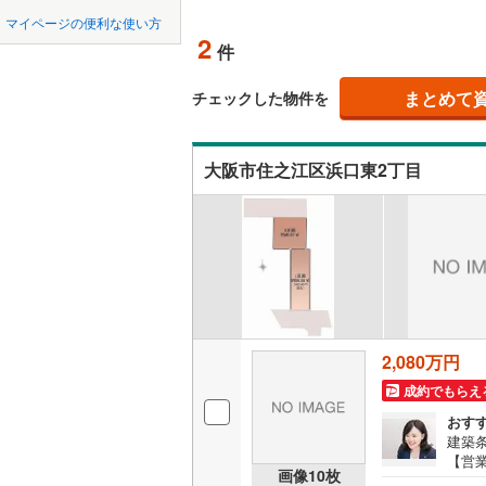
中国
鳥取
北上線
(
1
)
マイページの便利な使い方
オンライ
2
件
山田線
(
6
)
四国
徳島
大湊線
(
0
)
まとめて
オンライ
チェックした物件を
九州・沖縄
福岡
只見線
(
4
)
大阪市住之江区浜口東2丁目
奥羽本線
(
男鹿線
(
1
)
0
0
0
0
0
0
該当物件
該当物件
該当物件
該当物件
該当物件
該当物件
件
件
件
件
件
件
羽越本線
(
飯山線
(
0
)
湘南新宿
2,080万円
(
864
)
成約でもらえ
外房線
(
75
おす
成田線
(
13
建築
【営業
画像
10
枚
おり
東金線
(
27