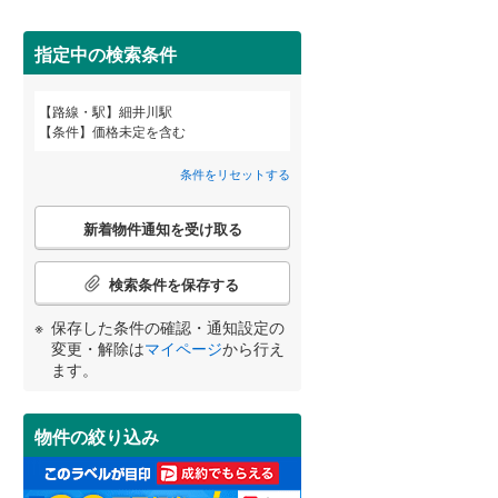
田沢湖線
(
5
)
指定中の検索条件
八戸線
(
0
)
磐越西線
(
30
)
詳しく見る
路線・駅
細井川駅
宮崎
鹿児島
沖縄
条件
価格未定を含む
陸羽西線
(
1
)
条件をリセットする
左沢線
(
19
)
こ
津軽線
(
5
)
新着物件通知を受け取る
の
する
る
条件をリセットする
条件をリセットする
条件をリセットする
条件をリセットする
条件をリセットする
条件をリセットする
検
信越本線
(
29
)
索
検索条件を保存する
条
弥彦線
(
0
)
件
保存した条件の確認・通知設定の
で
総武本線
(
806
)
変更・解除は
マイページ
から行え
通
ます。
知
を
京葉線
(
103
)
受
物件の絞り込み
け
久留里線
(
177
)
取
る
山手線
(
182
)