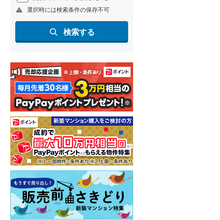
選択時には検索条件の保存不可
北海道新幹線
(
2
)
山形新幹線
(
255
)
検索する
東海道新幹線
(
364
)
九州新幹線
(
136
)
札幌市営地下鉄東豊線
(
7
)
東京メトロ銀座線
(
51
)
東京メトロ日比谷線
(
88
)
東京メトロ有楽町線
(
112
)
東京メトロ副都心線
(
134
)
都営新宿線
(
207
)
横浜市営地下鉄グリーンライン