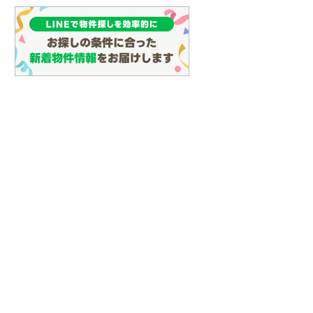
(
128
)
名古屋市営地下鉄鶴舞線
(
161
)
名古屋市営地下鉄名港線
(
64
)
OsakaMetro長堀鶴見緑地線
(
29
)
OsakaMetro谷町線
(
69
)
OsakaMetro千日前線
(
30
)
神戸市営地下鉄海岸線
(
4
)
福岡市地下鉄七隈線
(
131
)
函館市電宝来・谷地頭線
(
0
)
真岡鐵道
(
10
)
山形鉄道フラワー長井線
(
0
)
えちごトキめき鉄道妙高はねうまラ