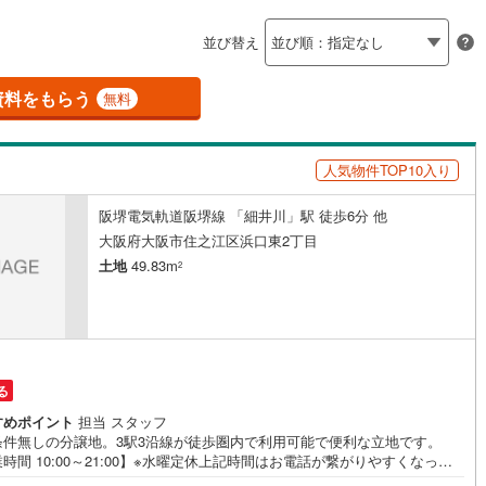
島根
岡山
広島
山口
釜石線
(
0
)
ン内見(相談)可
（
0
）
IT重説可
（
0
）
並び替え
花輪線
(
1
)
香川
愛媛
高知
保存した条件を見る
磐越東線
(
32
)
資料をもらう
ン対応とは？
無料
佐賀
長崎
熊本
大分
陸羽東線
(
23
)
人気物件TOP10入り
57
)
米坂線
(
0
)
阪堺電気軌道阪堺線 「細井川」駅 徒歩6分 他
五能線
(
0
)
この条件で検索する
この条件で検索する
この条件で検索する
この条件で検索する
この条件で検索する
この条件で検索する
市区町村以下を選択
市区町村を選択す
駅を選択する
大阪府大阪市住之江区浜口東2丁目
5
)
白新線
(
5
)
土地
49.83m
2
越後線
(
9
)
ライン（宇都宮～逗子）
湘南新宿ライン（前橋～小田原）
(
1,027
)
る
0
)
内房線
(
478
)
すめポイント
担当 スタッフ
9
)
鹿島線
(
4
)
条件無しの分譲地。3駅3沿線が徒歩圏内で利用可能で便利な立地です。
時間 10:00～21:00】※水曜定休上記時間はお電話が繋がりやすくなって
ます。ぜひお気軽にご連絡ください！現地を見学される場合は「室内・現
7
)
東海道本線
(
557
)