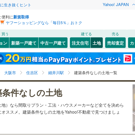
Yahoo! JAPAN
クに生き抜くヒント
と便利に
新規取得
ヤフーショッピングなら「毎日5％」おトク
検索条件を保存しました
買う
建てる
売る
27
)
札沼線
(
6
)
建ち方、日当たり
ョン
新築一戸建て
中古一戸建て
注文住宅
土地
売却査定
カ
この検索条件の新着物件通知は、
マイページ
から設定できます。
室蘭本線
(
6
)
以上
（
1
）
角地
（
0
）
岩手
宮城
秋田
山形
22
)
富良野線
(
0
)
天神ノ森
)
(
1
)
(
2
)
(
1
)
(
1
)
(
1
)
1
）
整形地
（
1
）
(
0
)
細井川駅、価格未定を含む
神奈川
埼玉
千葉
茨城
1
)
釧網本線
(
0
)
大阪市
住吉区
細井川駅
建築条件なしの土地一覧
契約、入居関連など
3
)
水郡線
(
126
)
長野
富山
石川
福井
築条件なしの土地
（
0
）
第一種低層住居専用地域
（
0
）
綾ノ町
)
(
1
)
(
2
)
(
1
)
(
1
)
(
4
)
8
)
上越線
(
47
)
検索条件を保存する
(
3
)
閉じる
閉じる
お気に入りリストを見る
お気に入りリストを見る
閉じる
閉じる
岐阜
静岡
三重
土地）なら間取りプラン・工法・ハウスメーカーなど全てを決めら
6
)
水戸線
(
24
)
マイページ
オススメ。建築条件なしの土地をYahoo!不動産で見つけましょ
)
仙山線
(
124
)
駅が始発駅
（
0
）
海まで2km以内
（
0
）
兵庫
京都
滋賀
奈良
)
(
7
)
(
11
)
(
6
)
(
2
)
)
気仙沼線
(
3
)
応