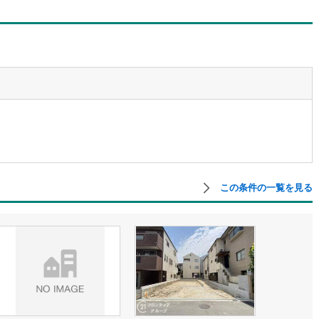
営地下鉄東山線
(
235
)
名古屋市営地下鉄名城線
(
230
)
営地下鉄桜通線
(
166
)
名古屋市営地下鉄上飯田線
(
45
)
地下鉄烏丸線
(
128
)
京都市営地下鉄東西線
(
108
)
tro今里筋線
(
40
)
OsakaMetro御堂筋線
(
69
)
tro四つ橋線
(
14
)
OsakaMetro中央線
(
29
)
tro堺筋線
(
8
)
神戸市営地下鉄西神・山手線
(
34
)
この条件の一覧を見る
下鉄空港線
(
57
)
福岡市地下鉄箱崎線
(
6
)
2
)
函館市電
(
0
)
りび鉄道
(
0
)
わたらせ渓谷鐵道
(
17
)
行
(
40
)
会津鉄道
(
4
)
縦貫鉄道
(
0
)
しなの鉄道北しなの線
(
4
)