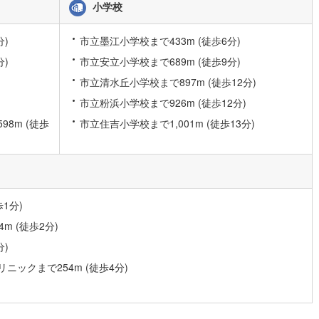
小学校
10
)
宮崎空港線
(
4
)
分)
市立墨江小学校まで433m (徒歩6分)
線
(
332
)
上越新幹線
(
166
)
分)
市立安立小学校まで689m (徒歩9分)
線
(
186
)
北陸新幹線
(
250
)
市立清水丘小学校まで897m (徒歩12分)
線
(
141
)
北陸新幹線（JR西日本）
(
9
)
市立粉浜小学校まで926m (徒歩12分)
幹線
(
1
)
8m (徒歩
市立住吉小学校まで1,001m (徒歩13分)
地下鉄南北線
(
11
)
札幌市営地下鉄東西線
(
10
)
下鉄南北線
(
222
)
仙台市地下鉄東西線
(
83
)
1分)
ロ丸ノ内線
(
157
)
東京メトロ丸ノ内方南支線
(
35
)
 (徒歩2分)
ロ東西線
(
182
)
東京メトロ千代田線
(
100
)
分)
ロ半蔵門線
(
51
)
東京メトロ南北線
(
133
)
ックまで254m (徒歩4分)
線
(
114
)
都営三田線
(
126
)
戸線
(
201
)
横浜市営地下鉄ブルーライン
(
310
)