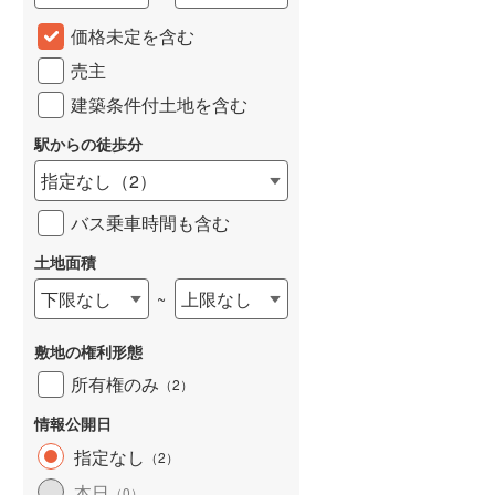
城端線
(
0
)
価格未定を含む
売主
関西本線（JR西日本）
(
234
)
建築条件付土地を含む
大阪環状線
(
55
)
駅からの徒歩分
山陽本線（JR西日本）
(
363
)
指定なし
（
2
）
姫新線
(
111
)
バス乗車時間も含む
吉備線
(
24
)
土地面積
芸備線
(
56
)
下限なし
上限なし
~
可部線
(
79
)
敷地の権利形態
宇部線
(
1
)
所有権のみ
（
2
）
山陰本線
(
248
)
情報公開日
境線
(
12
)
指定なし
（
2
）
奈良線
(
103
)
本日
（
0
）