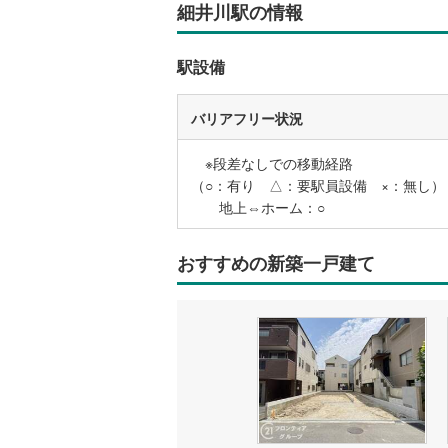
細井川駅の情報
名古屋市
駅設備
名古屋市
バリアフリー状況
京都市営
※段差なしでの移動経路
OsakaMe
（○：有り △：要駅員設備 ×：無し）
OsakaMe
地上⇔ホーム：○
OsakaMe
おすすめの新築一戸建て
福岡市地
私鉄・その他
札幌市電
(
道南いさ
阿武隈急
秋田内陸