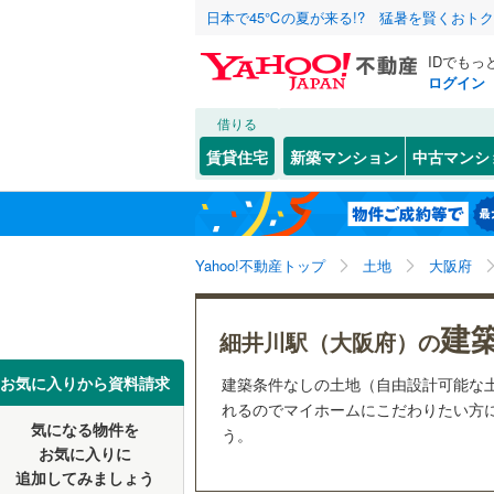
日本で45℃の夏が来る!? 猛暑を賢くおト
IDでもっ
ログイン
借りる
北海道
JR
北海道
函館本線
(
こだわり条件
配置、向き、
賃貸住宅
新築マンション
中古マンシ
石勝線
(
0
)
前道6m
東北
青森
根室本線
(
(
3
)
(
0
)
(
2
平坦地
（
関東
東京
石北本線
(
Yahoo!不動産トップ
土地
大阪府
販売、価格、
常磐線
(
57
信越・北陸
新潟
建
更地渡し
細井川駅（大阪府）の
(
1
)
(
2
)
(
1
高崎線
(
50
東海
愛知
お気に入りから資料請求
建築条件なしの土地（自由設計可能な
立地
両毛線
(
22
れるのでマイホームにこだわりたい方に
烏山線
(
78
気になる物件を
最寄りの
う。
近畿
大阪
お気に入りに
(
9
)
(
9
)
(
5
石巻線
(
44
追加してみましょう
オンライン対