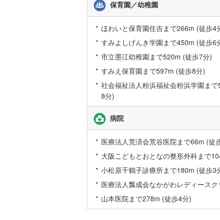
保育園／幼稚園
後藤寺線
(
ほわいと保育園住吉まで266m (徒歩4
東北新幹
すみよしげんき学園まで450m (徒歩6
秋田新幹
市立墨江幼稚園まで520m (徒歩7分)
山陽新幹
すみえ保育園まで597m (徒歩8分)
西九州新
社会福祉法人粉浜福祉会粉浜学園まで59
8分)
地下鉄
札幌市営
病院
仙台市地
医療法人荒済会荒谷医院まで66m (徒歩
東京メト
大阪こどもとおとなの整形外科まで104m
東京メト
小松原千鶴子診療所まで180m (徒歩3
東京メト
医療法人瓢成会なかがわレディースクリニ
山本医院まで278m (徒歩4分)
都営浅草
都営大江