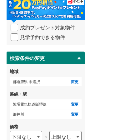
・
条
武蔵野線
(
685
)
件
を
横須賀線
(
284
)
成約プレゼント対象物件
マ
青梅線
(
234
)
イ
見学予約できる物件
ペ
小海線
(
32
)
ー
ジ
京浜東北線
(
821
)
に
検索条件の変更
保
総武線
(
673
)
存
地域
す
御殿場線
(
93
)
る
都道府県 未選択
変更
中央本線（JR東海）
(
366
)
路線・駅
太多線
(
76
)
阪堺電気軌道阪堺線
変更
名松線
(
4
)
細井川
変更
東海道本線（JR西日本）
(
523
)
価格
下限なし
上限なし
~
小浜線
(
6
)