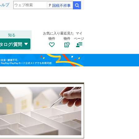
ヘルプ
国税不祥事
検索
お気に入り
最近見た
マイ
知る
物件
物件
ページ
千歳線
(
8
)
タログ/質問
日高本線
(
0
)
南道路
（
0
）
福島
宗谷本線
(
0
)
(
0
)
(
2
)
(
3
)
古家あり
（
0
）
栃木
群馬
山梨
東北本線
(
963
)
川越線
(
287
)
(
3
)
(
3
)
(
9
)
吾妻線
(
30
)
日光線
(
111
)
仙石線
(
165
)
小学校まで1km以内
（
1
）
和歌山
大船渡線
(
1
)