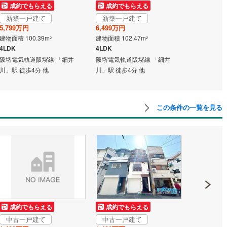
成約でもらえる
成約でもらえる
新築一戸建て
新築一戸建て
道
(
11
)
北越急行ほくほく線
(
1
)
5,799万円
6,499万円
建物面積 100.39m
建物面積 102.47m
2
2
て銀河鉄道
(
6
)
青い森鉄道
(
7
)
4LDK
4LDK
阪堺電気軌道阪堺線 「細井
阪堺電気軌道阪堺線 「細井
弘南線
(
0
)
弘南鉄道大鰐線
(
0
)
川」駅 徒歩4分 他
川」駅 徒歩4分 他
鉄道鳥海山ろく線
(
1
)
福島交通飯坂線
(
34
)
長野線
(
3
)
上田電鉄別所線
(
2
)
この条件の一覧を見る
イトレール
(
87
)
関東鉄道竜ケ崎線
(
8
)
鉄道大洗鹿島線
(
125
)
ひたちなか海浜鉄道湊線
(
9
)
68
)
千葉都市モノレール
(
129
)
鉄道上毛線
(
83
)
秩父鉄道
(
37
)
線
(
47
)
つくばエクスプレス
(
198
)
成約でもらえる
成約でもらえる
成約でも
421
)
京成押上線
(
47
)
中古一戸建て
中古一戸建て
中古一戸