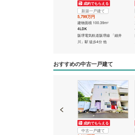
成約でもらえる
新築一戸建て
いすみ鉄
5,799万円
建物面積 100.39m
2
IGRいわ
4LDK
阪堺電気軌道阪堺線 「細井
弘南鉄道
川」駅 徒歩4分 他
由利高原
長野電鉄
おすすめの中古一戸建て
宇都宮ラ
鹿島臨海
小湊鐵道
(
上毛電気
流鉄流山
成約でもらえる
成約でもらえる
京成本線
(
中古一戸建て
中古一戸建て