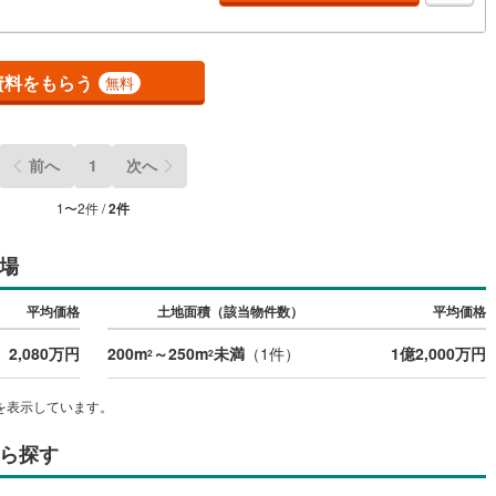
4
)
七尾線
(
2
)
高山本線（JR西日本）
(
1
)
資料をもらう
無料
JR西日本）
(
117
)
湖西線
(
207
)
福知山線
(
193
)
前へ
1
次へ
46
)
播但線
(
109
)
1
〜
2
件 /
2
件
)
津山線
(
16
)
場
)
伯備線
(
29
)
平均価格
土地面積（該当物件数）
平均価格
)
呉線
(
101
)
2,080万円
200m
～250m
未満
（
1
件）
1億2,000万円
2
2
)
山口線
(
2
)
1
)
美祢線
(
0
)
を表示しています。
因美線
(
20
)
ら探す
草津線
(
65
)