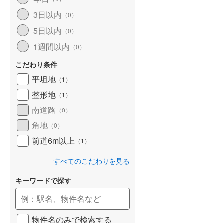
和歌山線
(
169
)
3日以内
（
0
）
5日以内
東西線
(
18
)
（
0
）
1週間以内
（
0
）
予讃線
(
30
)
こだわり条件
高徳線
(
20
)
平坦地
（
1
）
牟岐線
(
7
)
整形地
（
1
）
山陽本線（JR九州）
(
7
)
南道路
（
0
）
篠栗線
(
50
)
角地
（
0
）
前道6m以上
指宿枕崎線
(
234
)
（
1
）
筑肥線
(
44
)
すべてのこだわりを見る
久大本線
(
51
)
キーワードで探す
日田彦山線
(
16
)
筑豊本線
(
45
)
物件名のみで検索する