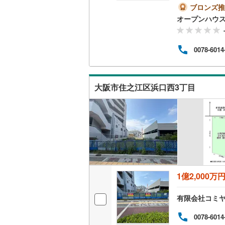
地を
ブロンズ推
ーズ
南武線
(
23
オープンハウ
案内
たし
横浜線
(
65
イル
0078-6014
なく
相模線
(
59
も大
ら出
五日市線
(
定物
大阪市住之江区浜口西3丁目
ス・
篠ノ井線
(
常磐線（
伊東線
(
49
身延線
(
15
武豊線
(
39
1億2,000万
関西本線（
有限会社コミ
参宮線
(
3
)
0078-6014
大糸線（J