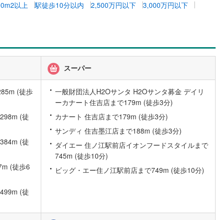
00m2以上
駅徒歩10分以内
2,500万円以下
3,000万円以下
)
片町線
(
87
)
9
)
関西空港線
(
2
)
東線
(
46
)
本四備讃線
(
5
)
予土線
(
0
)
スーパー
徳島線
(
5
)
5m (徒歩
一般財団法人H2Oサンタ H2Oサンタ募金 デイリ
ーカナート住吉店まで179m (徒歩3分)
)
土讃線
(
7
)
8m (徒
カナート 住吉店まで179m (徒歩3分)
線
(
483
)
香椎線
(
58
)
サンディ 住吉墨江店まで188m (徒歩3分)
肥薩線
(
3
)
4m (徒
ダイエー 住ノ江駅前店イオンフードスタイルまで
745m (徒歩10分)
12
)
唐津線
(
0
)
m (徒歩6
ビッグ・エー住ノ江駅前店まで749m (徒歩10分)
0
)
大村線
(
1
)
9m (徒
52
)
日豊本線
(
296
)
)
吉都線
(
8
)