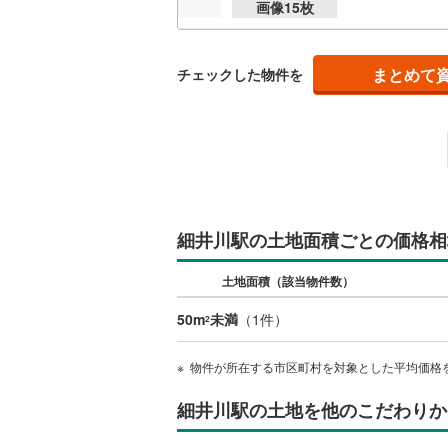
画像
15
枚
越美北線
(
氷見線
(
2
)
まとめて
チェックした物件を
紀勢本線（
桜島線
(
6
)
加古川線
(
赤穂線
(
33
細井川駅の土地面積ごとの価格相
宇野線
(
22
土地面積（該当物件数）
福塩線
(
65
50m
未満
（
1
件）
2
岩徳線
(
17
小野田線
(
物件が所在する市区町村を対象とした平均価格
舞鶴線
(
1
)
細井川駅の土地を他のこだわりか
木次線
(
1
)