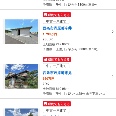
件
予讃線 「壬生川」駅から3800m 車:8分
を
マ
成約でもらえる
イ
中古一戸建て
ペ
西条市丹原町今井
ー
1,799万円
ジ
2SLDK
に
土地面積 247.86m
2
保
予讃線 「壬生川」駅から5000m 車:10分
存
す
成約でもらえる
る
中古一戸建て
西条市丹原町来見
650万円
7DK
土地面積 810.98m
2
予讃線 「壬生川」駅 バス28分 来見下車 バス停下車 徒歩3分
成約でもらえる
中古一戸建て