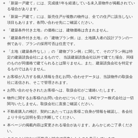
「新築一戸建て」には、完成後1年を経過している未入居物件が掲載されてい
る場合があります。
「新築一戸建て」には、販売住戸が複数の物件は、全ての住戸に該当しない
項目もあります。各問い合わせ先にご確認ください。
「建築条件付き土地」の価格には、建物価格は含まれません。
「建築条件付き土地」の「建物プラン例」は、土地購入者の設計プランの一
例であり、プランの採用可否は任意です。
「土地（建築条件なし）」の「建物プラン例」に関して、そのプラン例は特
定の建築請負会社によるもので、 当該建築請負会社以外で建てた場合、同様
のものが同価格で建てられるとは限りません。また、建築請負会社を特定す
るものではありません。
お客様が入力する個人情報を含むお問い合わせデータは、当該物件の取扱会
社に送信され、そこで管理されます。
お問い合わせをされたお客様へは、取扱会社がご連絡いたします。
物件に関するお客様のお問い合わせについては、LINEヤフー株式会社は一切
関与いたしません。取扱会社に直接ご確認ください。
不動産購入の検討、契約にあたってはお客様ご自身が情報を確認し、各会社
より十分な説明を受け判断してください。
本ページの掲載内容は変更される場合があります。あらかじめご了承くださ
い。