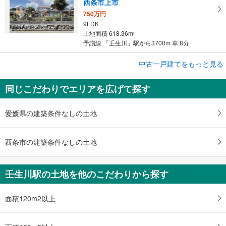
西条市上市
750万円
9LDK
土地面積 618.36m
2
予讃線 「壬生川」駅から3700m 車:8分
成約でもらえる
中古一戸建てをもっと見る
中古一戸建て
同じこだわりでエリアを広げて探す
西条市周布
1,850万円
4SLDK
愛媛県の建築条件なしの土地
土地面積 363.64m
2
予讃線 「壬生川」駅 徒歩28分
西条市の建築条件なしの土地
壬生川駅の土地を他のこだわりから探す
面積120m2以上