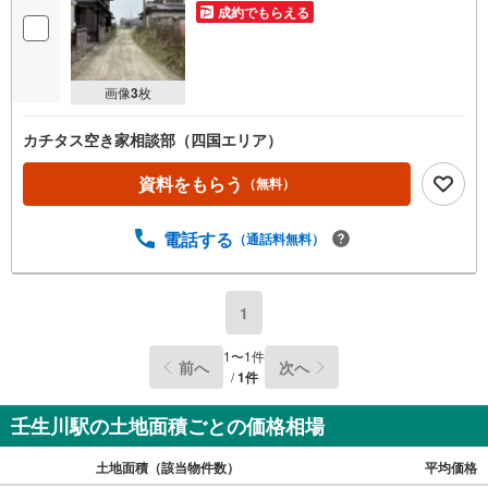
成約でもらえる
画像
3
枚
カチタス空き家相談部（四国エリア）
資料をもらう
（無料）
電話する
（通話料無料）
1
1
〜
1
件
前へ
次へ
/
1
件
壬生川駅の土地面積ごとの価格相場
土地面積（該当物件数）
平均価格