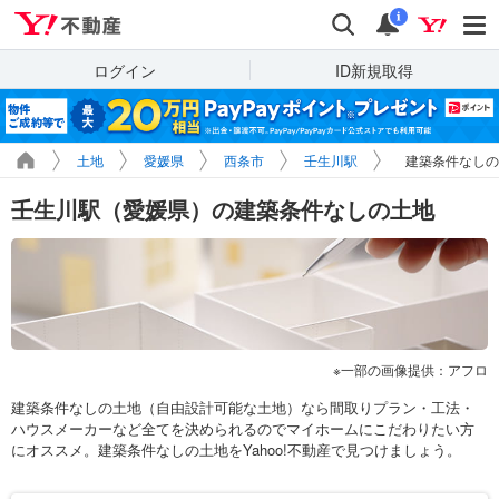
Yahoo!不動産
検索
通知
i
ログイン
ID新規取得
土地
愛媛県
西条市
壬生川駅
建築条件なしの
壬生川駅（愛媛県）の建築条件なしの土地
一部の画像提供：アフロ
建築条件なしの土地（自由設計可能な土地）なら間取りプラン・工法・
ハウスメーカーなど全てを決められるのでマイホームにこだわりたい方
にオススメ。建築条件なしの土地をYahoo!不動産で見つけましょう。