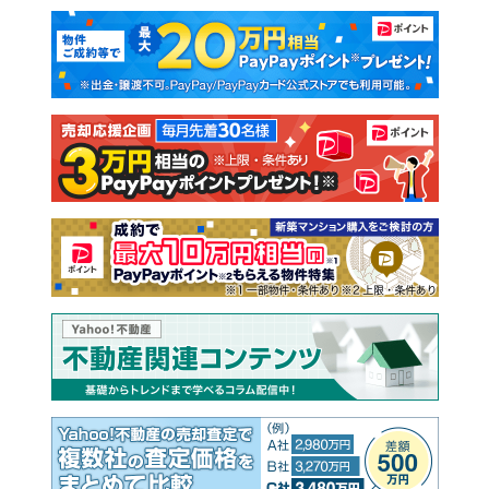
マンションカタログ
教えて！住まいの先生
新築マンション
中古マンション
新築一戸建て
中古一戸建て
注文住宅
土地
売却査定