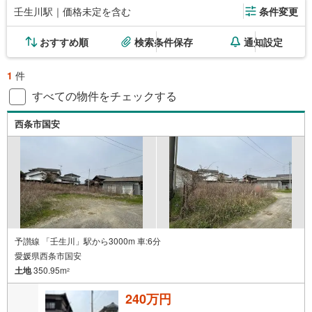
壬生川駅｜価格未定を含む
条件変更
おすすめ順
検索条件保存
通知設定
1
件
すべての物件をチェックする
西条市国安
予讃線 「壬生川」駅から3000m 車:6分
愛媛県西条市国安
土地
350.95m
2
240万円