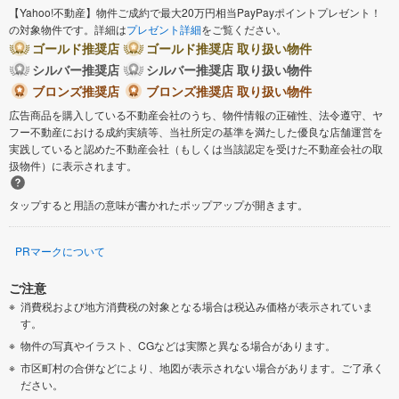
【Yahoo!不動産】物件ご成約で最大20万円相当PayPayポイントプレゼント！
の対象物件です。詳細は
プレゼント詳細
をご覧ください。
ゴールド推奨店
ゴールド推奨店 取り扱い物件
シルバー推奨店
シルバー推奨店 取り扱い物件
ブロンズ推奨店
ブロンズ推奨店 取り扱い物件
広告商品を購入している不動産会社のうち、物件情報の正確性、法令遵守、ヤ
フー不動産における成約実績等、当社所定の基準を満たした優良な店舗運営を
実践していると認めた不動産会社（もしくは当該認定を受けた不動産会社の取
扱物件）に表示されます。
タップすると用語の意味が書かれたポップアップが開きます。
PRマークについて
ご注意
消費税および地方消費税の対象となる場合は税込み価格が表示されていま
す。
物件の写真やイラスト、CGなどは実際と異なる場合があります。
市区町村の合併などにより、地図が表示されない場合があります。ご了承く
ださい。