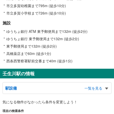
市立多賀幼稚園まで795m (徒歩10分)
市立多賀小学校まで726m (徒歩10分)
施設
ゆうちょ銀行 ATM 東予郵便局まで132m (徒歩2分)
ゆうちょ銀行 東予郵便局まで132m (徒歩2分)
東予郵便局まで132m (徒歩2分)
高橋薬店まで60m (徒歩1分)
西条西警察署駅前交番まで40m (徒歩1分)
壬生川駅の情報
駅設備
一覧を見る
バリアフリー状況
気になる物件がなかったら
条件を変更しよう！
※段差なしでの移動経路
（○：有り △：要駅員設備 ×：無し）
現在の検索条件
地上⇔改札：○