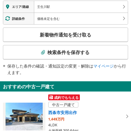
改札⇔ホーム：
壬生川駅
エリア/路線
１番線ホーム：○
２・３番線ホーム：×
価格未定を含む
詳細条件
トイレ
《車椅子対応》
こ
新着物件通知を受け取る
・改札外
の
検
索
検索条件を保存する
条
件
保存した条件の確認・通知設定の変更・解除は
マイページ
から行
で
えます。
通
知
おすすめの中古一戸建て
を
受
成約でもらえる
け
中古一戸建て
取
西条市安用出作
る
1,449万円
・
4LDK
条
土地面積 300.64m
2