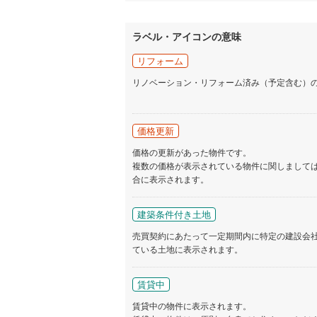
ラベル・アイコンの意味
いすみ鉄
リフォーム
IGRいわ
リノベーション・リフォーム済み（予定含む）
弘南鉄道
由利高原
価格更新
長野電鉄
価格の更新があった物件です。
複数の価格が表示されている物件に関しまして
宇都宮ラ
合に表示されます。
鹿島臨海
建築条件付き土地
小湊鐵道
(
売買契約にあたって一定期間内に特定の建設会
上毛電気
ている土地に表示されます。
流鉄流山
賃貸中
京成本線
(
賃貸中の物件に表示されます。