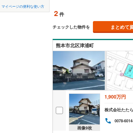
中国
鳥取
北上線
(
1
)
マイページの便利な使い方
オンライ
2
件
山田線
(
6
)
四国
徳島
大湊線
(
0
)
まとめて
オンライ
チェックした物件を
九州・沖縄
福岡
只見線
(
4
)
熊本市北区津浦町
奥羽本線
(
男鹿線
(
1
)
0
0
0
0
0
0
該当物件
該当物件
該当物件
該当物件
該当物件
該当物件
件
件
件
件
件
件
羽越本線
(
飯山線
(
0
)
湘南新宿
1,900万円
(
864
)
株式会社たた
外房線
(
75
成田線
(
13
0078-6014
画像
9
枚
東金線
(
27