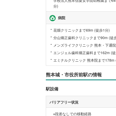
学校法人熊本信愛女学院幼稚園まで649
後藤寺線
(
分)
東北新幹
病院
秋田新幹
花畑クリニックまで69m (徒歩1分)
山陽新幹
分山矯正歯科クリニックまで90m (徒歩
西九州新
メンズライフクリニック 熊本・下通院まで
エンジェル歯科矯正歯科まで162m (徒
地下鉄
札幌市営
エミナルクリニック 熊本院まで178m 
仙台市地
熊本城・市役所前駅の情報
東京メト
東京メト
駅設備
東京メト
バリアフリー状況
都営浅草
※段差なしでの移動経路
都営大江