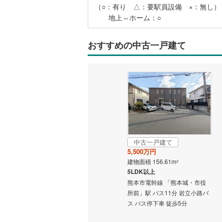
（○：有り △：要駅員設備 ×：無し）
地上⇔ホーム：○
名古屋市
おすすめの中古一戸建て
名古屋市
京都市営
OsakaMe
OsakaMe
OsakaMe
福岡市地
中古一戸建て
5,500万円
建物面積 156.61m
私鉄・その他
札幌市電
(
2
5LDK以上
道南いさ
熊本市電幹線 「熊本城・市役
所前」駅 バス11分 岩立小路バ
阿武隈急
ス バス停下車 徒歩5分
秋田内陸