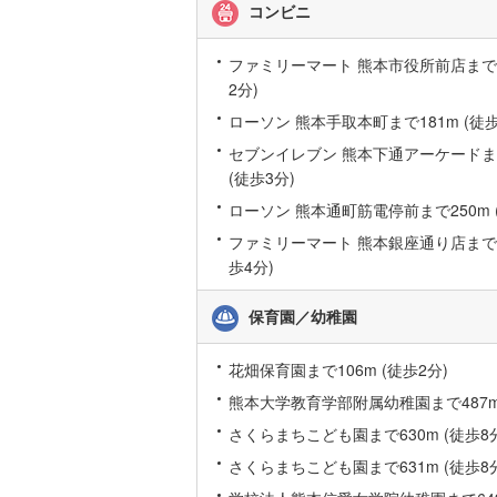
コンビニ
桜井線
(
58
ファミリーマート 熊本市役所前店まで9
阪和線
(
14
2分)
おおさか
ローソン 熊本手取本町まで181m (徒歩
内子線
(
0
)
セブンイレブン 熊本下通アーケードまで
(徒歩3分)
鳴門線
(
2
)
ローソン 熊本通町筋電停前まで250m 
土讃線
(
71
ファミリーマート 熊本銀座通り店まで25
歩4分)
鹿児島本
三角線
(
6
)
保育園／幼稚園
長崎本線
(
花畑保育園まで106m (徒歩2分)
佐世保線
(
熊本大学教育学部附属幼稚園まで487m 
さくらまちこども園まで630m (徒歩8
豊肥本線
(
さくらまちこども園まで631m (徒歩8
日南線
(
20