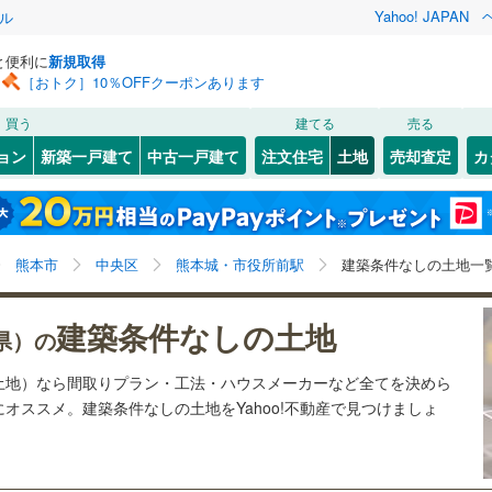
Yahoo! JAPAN
ル
と便利に
新規取得
［おトク］10％OFFクーポンあります
検索条件を保存しました
買う
建てる
売る
27
)
札沼線
(
6
)
建ち方、日当たり
ョン
新築一戸建て
中古一戸建て
注文住宅
土地
売却査定
カ
この検索条件の新着物件通知は、
マイページ
から設定できます。
室蘭本線
(
6
)
以上
（
2
）
角地
（
1
）
岩手
宮城
秋田
山形
22
)
富良野線
(
0
)
)
(
0
)
(
0
)
(
1
)
(
0
)
(
1
)
(
0
)
0
）
整形地
（
0
）
熊本城・市役所前駅、価格未定を含む
神奈川
埼玉
千葉
茨城
1
)
釧網本線
(
0
)
熊本市
中央区
熊本城・市役所前駅
建築条件なしの土地一
契約、入居関連など
3
)
水郡線
(
126
)
長野
富山
石川
福井
)
(
3
)
(
0
)
(
2
)
(
2
)
(
0
)
(
0
)
建築条件なしの土地
（
0
）
第一種低層住居専用地域
（
1
）
県）の
8
)
上越線
(
47
)
検索条件を保存する
閉じる
閉じる
お気に入りリストを見る
お気に入りリストを見る
閉じる
閉じる
岐阜
静岡
三重
土地）なら間取りプラン・工法・ハウスメーカーなど全てを決めら
6
)
水戸線
(
24
)
マイページ
オススメ。建築条件なしの土地をYahoo!不動産で見つけましょ
)
仙山線
(
124
)
駅が始発駅
（
0
）
海まで2km以内
（
0
）
兵庫
京都
滋賀
奈良
)
気仙沼線
(
3
)
応