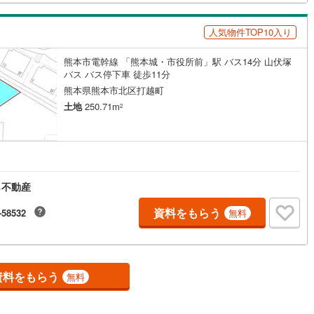
2
)
鶴見線
(
39
)
人気物件TOP10入り
6
)
根岸線
(
117
)
熊本市電幹線 「熊本城・市役所前」駅 バス14分 山伏塚
バス バス停下車 徒歩11分
9
)
中央本線（JR東日本）
(
842
)
熊本県熊本市北区打越町
146
)
八高線
(
469
)
土地
250.71m
2
7
)
大糸線（JR東日本）
(
10
)
各駅停車）
(
244
)
埼京線
(
423
)
)
東海道本線（JR東海）
(
883
)
ら不動産
7
)
飯田線
(
352
)
資料をもらう
-58532
無料
)
高山本線（JR東海）
(
45
)
JR東海）
(
90
)
紀勢本線（JR東海）
(
9
)
資料をもらう
無料
博多南線
(
24
)
R西日本）
(
1
)
北陸本線
(
31
)