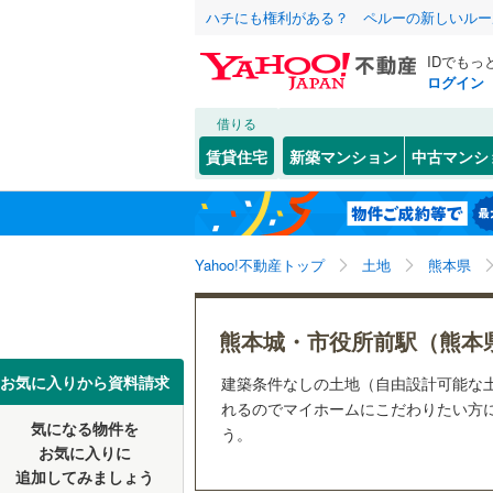
ハチにも権利がある？ ペルーの新しいルー
IDでもっ
ログイン
借りる
北海道
JR
北海道
函館本線
(
こだわり条件
配置、向き、
賃貸住宅
新築マンション
中古マンシ
石勝線
(
0
)
前道6m
東北
青森
根室本線
(
(
1
)
(
1
)
(
5
平坦地
（
関東
東京
石北本線
(
Yahoo!不動産トップ
土地
熊本県
販売、価格、
常磐線
(
57
信越・北陸
新潟
(
1
)
(
0
)
(
0
更地渡し
熊本城・市役所前駅（熊本
高崎線
(
50
東海
愛知
お気に入りから資料請求
建築条件なしの土地（自由設計可能な
立地
両毛線
(
22
れるのでマイホームにこだわりたい方に
(
1
)
(
4
)
烏山線
(
78
気になる物件を
最寄りの
う。
近畿
大阪
お気に入りに
石巻線
(
44
追加してみましょう
オンライン対