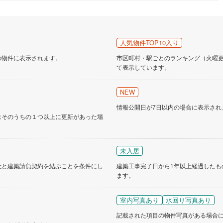
道
(
11
)
北越急行ほくほく線
(
1
)
人気物件TOP10入り
て銀河鉄道
(
6
)
青い森鉄道
(
7
)
の物件に表示されます。
市区町村・駅ごとのランキング（火曜更新
弘南線
(
0
)
弘南鉄道大鰐線
(
0
)
て表示しています。
鉄道鳥海山ろく線
(
1
)
福島交通飯坂線
(
34
)
NEW
長野線
(
3
)
上田電鉄別所線
(
2
)
情報公開日が7日以内の場合に表示され
はそのうちの１つ以上に更新があった場
イトレール
(
87
)
関東鉄道竜ケ崎線
(
8
)
鉄道大洗鹿島線
(
125
)
ひたちなか海浜鉄道湊線
(
9
)
未入居
68
)
千葉都市モノレール
(
129
)
社と建築請負契約を結ぶことを条件にし
建築工事完了日から1年以上経過したも
鉄道上毛線
(
83
)
秩父鉄道
(
37
)
ます。
線
(
47
)
つくばエクスプレス
(
198
)
室内写真あり
水回り写真あり
421
)
京成押上線
(
47
)
記載された項目の物件写真がある場合