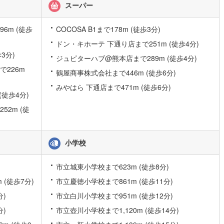
スーパー
)
片町線
(
87
)
6m (徒歩
COCOSA B1まで178m (徒歩3分)
9
)
関西空港線
(
2
)
ドン・キホーテ 下通り店まで251m (徒歩4分)
東線
(
46
)
本四備讃線
(
5
)
3分)
ジュピターハブ@熊本店まで289m (徒歩4分)
予土線
(
0
)
226m
鶴屋商事株式会社まで446m (徒歩6分)
徳島線
(
5
)
みやはら 下通店まで471m (徒歩6分)
(徒歩4分)
)
土讃線
(
7
)
2m (徒
線
(
483
)
香椎線
(
58
)
肥薩線
(
3
)
小学校
12
)
唐津線
(
0
)
市立城東小学校まで623m (徒歩8分)
0
)
大村線
(
1
)
(徒歩7分)
市立慶徳小学校まで861m (徒歩11分)
分)
市立白川小学校まで951m (徒歩12分)
52
)
日豊本線
(
296
)
分)
市立壺川小学校まで1,120m (徒歩14分)
)
吉都線
(
8
)