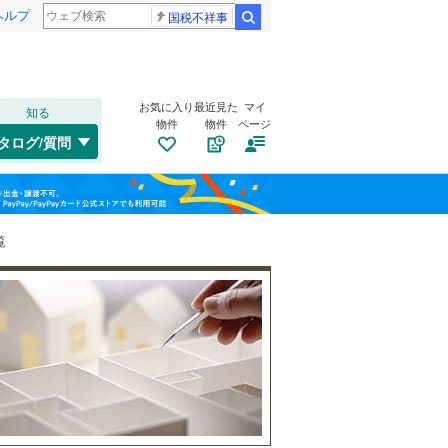
ヘルプ
国税不祥事
検索
お気に入り
最近見た
マイ
知る
物件
物件
ページ
千歳線
(
8
)
タログ/質問
日高本線
(
0
)
南道路
（
0
）
福島
宗谷本線
(
0
)
(
2
)
(
1
)
(
1
)
古家あり
（
1
）
栃木
群馬
山梨
東北本線
(
963
)
覧
川越線
(
287
)
(
2
)
(
0
)
(
0
)
吾妻線
(
30
)
日光線
(
111
)
仙石線
(
165
)
小学校まで1km以内
（
2
）
和歌山
大船渡線
(
1
)