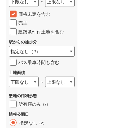
下限なし
上限なし
~
城端線
(
0
)
価格未定を含む
関西本線（JR西日本）
(
234
)
売主
大阪環状線
(
55
)
建築条件付土地を含む
山陽本線（JR西日本）
(
363
)
駅からの徒歩分
姫新線
(
111
)
指定なし
（
2
）
吉備線
(
24
)
バス乗車時間も含む
芸備線
(
56
)
土地面積
下限なし
上限なし
~
可部線
(
79
)
宇部線
(
1
)
敷地の権利形態
山陰本線
(
248
)
所有権のみ
（
2
）
境線
(
12
)
情報公開日
指定なし
（
2
）
奈良線
(
103
)