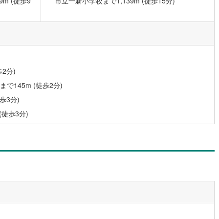
m (徒歩9
市立一新小学校まで1,139m (徒歩15分)
10
)
宮崎空港線
(
4
)
線
(
332
)
上越新幹線
(
166
)
線
(
186
)
北陸新幹線
(
250
)
線
(
141
)
北陸新幹線（JR西日本）
(
9
)
2分)
幹線
(
1
)
145m (徒歩2分)
歩3分)
地下鉄南北線
(
11
)
札幌市営地下鉄東西線
(
10
)
(徒歩3分)
下鉄南北線
(
222
)
仙台市地下鉄東西線
(
83
)
ロ丸ノ内線
(
157
)
東京メトロ丸ノ内方南支線
(
35
)
ロ東西線
(
182
)
東京メトロ千代田線
(
100
)
ロ半蔵門線
(
51
)
東京メトロ南北線
(
133
)
線
(
114
)
都営三田線
(
126
)
戸線
(
201
)
横浜市営地下鉄ブルーライン
(
310
)