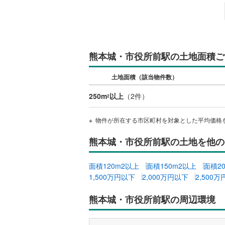
越美北線
(
氷見線
(
2
)
紀勢本線（
熊本城・市役所前駅の土地面積ご
桜島線
(
6
)
土地面積（該当物件数）
加古川線
(
250m
以上
（
2
件）
2
赤穂線
(
33
物件が所在する市区町村を対象とした平均価格
宇野線
(
22
熊本城・市役所前駅の土地を他の
福塩線
(
65
岩徳線
(
17
面積120m2以上
面積150m2以上
面積2
1,500万円以下
2,000万円以下
2,500
小野田線
(
熊本城・市役所前駅の周辺環境
舞鶴線
(
1
)
木次線
(
1
)