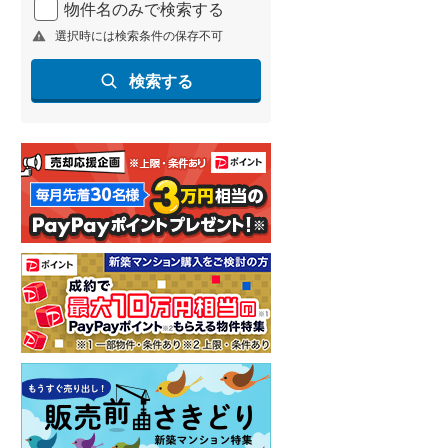
物件名のみで検索する
北海道新幹線
(
2
)
選択時には検索条件の保存不可
山形新幹線
(
255
)
検索する
東海道新幹線
(
364
)
九州新幹線
(
136
)
札幌市営地下鉄東豊線
(
7
)
東京メトロ銀座線
(
51
)
東京メトロ日比谷線
(
88
)
東京メトロ有楽町線
(
112
)
東京メトロ副都心線
(
134
)
都営新宿線
(
207
)
横浜市営地下鉄グリーンライン