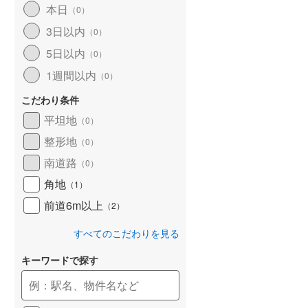
本日
（
0
）
和歌山線
(
169
)
3日以内
（
0
）
東西線
(
18
)
5日以内
（
0
）
予讃線
(
30
)
1週間以内
（
0
）
高徳線
(
20
)
こだわり条件
牟岐線
(
7
)
平坦地
（
0
）
整形地
（
0
）
山陽本線（JR九州）
(
7
)
南道路
（
0
）
篠栗線
(
50
)
角地
（
1
）
指宿枕崎線
(
234
)
前道6m以上
（
2
）
筑肥線
(
44
)
すべてのこだわりを見る
久大本線
(
51
)
キーワードで探す
日田彦山線
(
16
)
筑豊本線
(
45
)