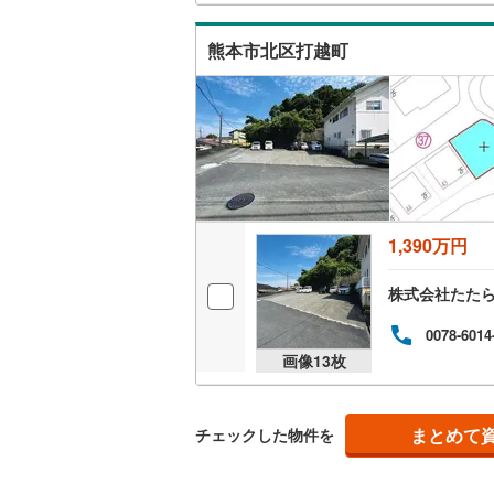
南武線
(
23
熊本市北区打越町
横浜線
(
65
相模線
(
59
五日市線
(
篠ノ井線
(
常磐線（
1,390万円
伊東線
(
49
株式会社たた
身延線
(
15
0078-6014
画像
13
枚
武豊線
(
39
関西本線（
まとめて
チェックした物件を
参宮線
(
3
)
大糸線（J