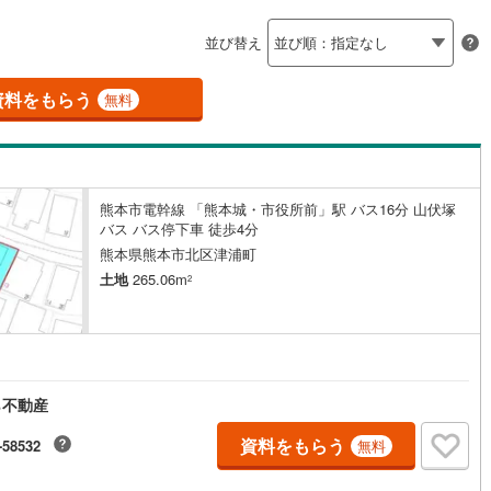
島根
岡山
広島
山口
釜石線
(
0
)
ン内見(相談)可
（
0
）
IT重説可
（
0
）
並び替え
花輪線
(
1
)
香川
愛媛
高知
保存した条件を見る
磐越東線
(
32
)
資料をもらう
ン対応とは？
無料
佐賀
長崎
熊本
大分
陸羽東線
(
23
)
57
)
米坂線
(
0
)
熊本市電幹線 「熊本城・市役所前」駅 バス16分 山伏塚
五能線
(
0
)
バス バス停下車 徒歩4分
この条件で検索する
この条件で検索する
この条件で検索する
この条件で検索する
この条件で検索する
この条件で検索する
市区町村以下を選択
市区町村を選択す
駅を選択する
熊本県熊本市北区津浦町
5
)
白新線
(
5
)
土地
265.06m
2
越後線
(
9
)
ライン（宇都宮～逗子）
湘南新宿ライン（前橋～小田原）
(
1,027
)
ら不動産
0
)
内房線
(
478
)
資料をもらう
9
)
鹿島線
(
4
)
-58532
無料
7
)
東海道本線
(
557
)