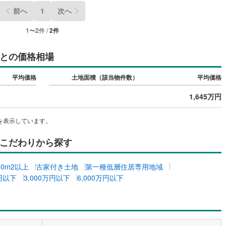
前へ
1
次へ
4
)
七尾線
(
2
)
1
〜
2
件 /
2
件
高山本線（JR西日本）
(
1
)
JR西日本）
(
117
)
湖西線
(
207
)
との価格相場
福知山線
(
193
)
平均価格
土地面積（該当物件数）
平均価格
46
)
播但線
(
109
)
1,645万円
)
津山線
(
16
)
を表示しています。
)
伯備線
(
29
)
こだわりから探す
)
呉線
(
101
)
)
山口線
(
2
)
00m2以上
古家付き土地
第一種低層住居専用地域
万円以下
3,000万円以下
6,000万円以下
1
)
美祢線
(
0
)
因美線
(
20
)
草津線
(
65
)