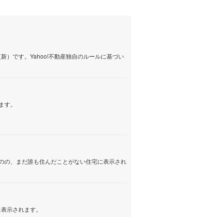
イン
(
1
)
しなの鉄道
(
190
)
津軽鉄道
(
0
)
）です。Yahoo!不動産独自のルールに基づい
三陸鉄道リアス線
(
0
)
仙台空港アクセス線
(
55
)
松本電鉄上高地線
(
5
)
ます。
関東鉄道常総線
(
32
)
銚子電気鉄道
(
2
)
上信電鉄上信線
(
17
)
のの、まだ誰も住んだことがない住宅に表示され
埼玉新都市交通伊奈線
(
220
)
京成成田高速鉄道アクセス線
(
3
)
京成千葉線
(
100
)
に表示されます。