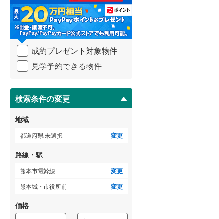
る
・
武蔵野線
(
685
)
条
件
横須賀線
(
284
)
を
成約プレゼント対象物件
マ
青梅線
(
234
)
イ
見学予約できる物件
ペ
小海線
(
32
)
ー
ジ
京浜東北線
(
821
)
に
検索条件の変更
総武線
(
673
)
保
存
地域
御殿場線
(
93
)
す
る
都道府県 未選択
変更
中央本線（JR東海）
(
366
)
路線・駅
太多線
(
76
)
熊本市電幹線
変更
名松線
(
4
)
熊本城・市役所前
変更
東海道本線（JR西日本）
(
523
)
価格
小浜線
(
6
)