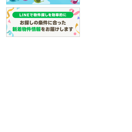
(
128
)
名古屋市営地下鉄鶴舞線
(
161
)
名古屋市営地下鉄名港線
(
64
)
OsakaMetro長堀鶴見緑地線
(
29
)
OsakaMetro谷町線
(
69
)
OsakaMetro千日前線
(
30
)
神戸市営地下鉄海岸線
(
4
)
福岡市地下鉄七隈線
(
131
)
函館市電宝来・谷地頭線
(
0
)
真岡鐵道
(
10
)
山形鉄道フラワー長井線
(
0
)
えちごトキめき鉄道妙高はねうまラ