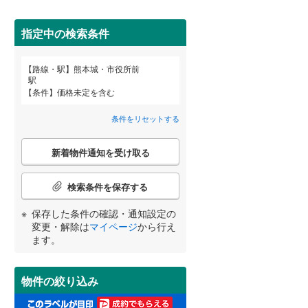
田沢湖線
(
5
)
指定中の検索条件
八戸線
(
0
)
磐越西線
(
30
)
詳しく見る
路線・駅
熊本城・市役所前
宮崎
鹿児島
沖縄
駅
陸羽西線
(
1
)
条件
価格未定を含む
左沢線
(
19
)
条件をリセットする
津軽線
(
5
)
こ
する
る
条件をリセットする
条件をリセットする
条件をリセットする
条件をリセットする
条件をリセットする
条件をリセットする
新着物件通知を受け取る
の
信越本線
(
29
)
検
索
検索条件を保存する
弥彦線
(
0
)
条
件
保存した条件の確認・通知設定の
総武本線
(
806
)
で
変更・解除は
マイページ
から行え
通
ます。
知
京葉線
(
103
)
を
受
久留里線
(
177
)
物件の絞り込み
け
取
山手線
(
182
)