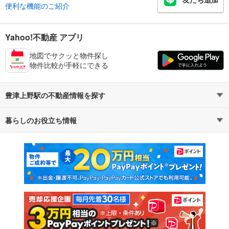
便利な機能のご紹介
Yahoo!不動産 アプリ
地図でサクッと物件探し
物件比較が手軽にできる
豊津上野駅の不動産情報を探す
暮らしのお役立ち情報
不動産・住宅
賃貸住宅
マンションカタログ
教えて！住まいの先生
新築マンション
中古マンション
新築一戸建て
中古一戸建て
注文住宅
土地
売却査定