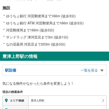
施設
ゆうちょ銀行 河芸郵便局まで166m (徒歩3分)
ゆうちょ銀行 ATM 河芸郵便局まで166m (徒歩3分)
河芸郵便局まで166m (徒歩3分)
サンドラッグ 津河芸店まで3m (徒歩1分)
なの花薬局 河芸店まで203m (徒歩3分)
豊津上野駅の情報
駅設備
一覧を見る
バリアフリー状況
気になる物件がなかったら
条件を変更しよう！
※段差なしでの移動経路
（○：有り △：要駅員設備 ×：無し）
現在の検索条件
地上⇔改札⇔ホーム：○
スロープ
豊津上野駅
エリア/路線
・各ホーム⇔改札