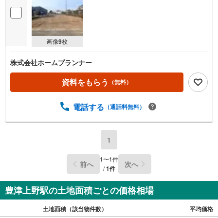
画像
9
枚
株式会社ホームプランナー
資料をもらう
（無料）
電話する
（通話料無料）
1
1
〜
1
件
前へ
次へ
/
1
件
豊津上野駅の土地面積ごとの価格相場
土地面積（該当物件数）
平均価格