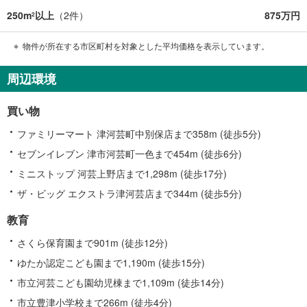
250m
以上
（
2
件）
875万円
2
物件が所在する市区町村を対象とした平均価格を表示しています。
周辺環境
買い物
ファミリーマート 津河芸町中別保店まで358m (徒歩5分)
セブンイレブン 津市河芸町一色まで454m (徒歩6分)
ミニストップ 河芸上野店まで1,298m (徒歩17分)
ザ・ビッグ エクストラ津河芸店まで344m (徒歩5分)
教育
さくら保育園まで901m (徒歩12分)
ゆたか認定こども園まで1,190m (徒歩15分)
市立河芸こども園幼児棟まで1,109m (徒歩14分)
市立豊津小学校まで266m (徒歩4分)