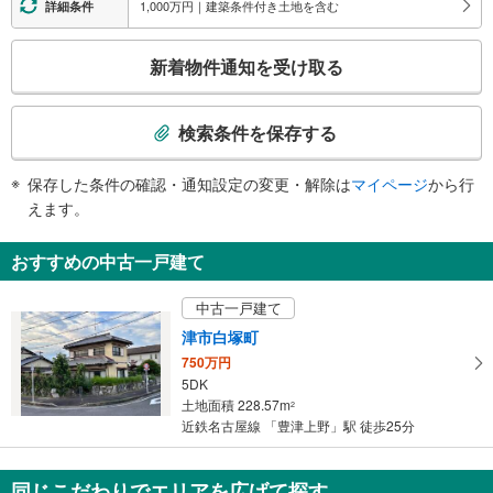
1,000万円｜建築条件付き土地を含む
詳細条件
こ
新着物件通知を受け取る
の
検
索
検索条件を保存する
条
件
保存した条件の確認・通知設定の変更・解除は
マイページ
から行
で
えます。
通
知
おすすめの中古一戸建て
を
受
中古一戸建て
け
津市白塚町
取
750万円
る
5DK
・
土地面積 228.57m
2
条
近鉄名古屋線 「豊津上野」駅 徒歩25分
件
を
マ
同じこだわりでエリアを広げて探す