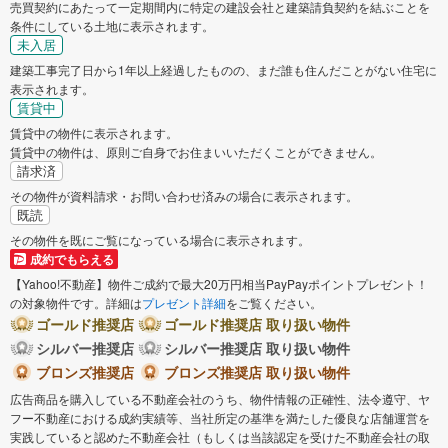
売買契約にあたって一定期間内に特定の建設会社と建築請負契約を結ぶことを
条件にしている土地に表示されます。
未入居
建築工事完了日から1年以上経過したものの、まだ誰も住んだことがない住宅に
表示されます。
賃貸中
賃貸中の物件に表示されます。
賃貸中の物件は、原則ご自身でお住まいいただくことができません。
請求済
その物件が資料請求・お問い合わせ済みの場合に表示されます。
既読
その物件を既にご覧になっている場合に表示されます。
成約でもらえる
【Yahoo!不動産】物件ご成約で最大20万円相当PayPayポイントプレゼント！
の対象物件です。詳細は
プレゼント詳細
をご覧ください。
ゴールド推奨店
ゴールド推奨店 取り扱い物件
シルバー推奨店
シルバー推奨店 取り扱い物件
ブロンズ推奨店
ブロンズ推奨店 取り扱い物件
広告商品を購入している不動産会社のうち、物件情報の正確性、法令遵守、ヤ
フー不動産における成約実績等、当社所定の基準を満たした優良な店舗運営を
実践していると認めた不動産会社（もしくは当該認定を受けた不動産会社の取