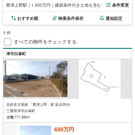
豊津上野駅｜1,000万円｜建築条件付き土地を含む
条件変更
おすすめ順
検索条件保存
通知設定
1
件
すべての物件をチェックする
津市白塚町
近鉄名古屋線 「豊津上野」駅 徒歩26分
三重県津市白塚町
土地
771.88m
2
650万円