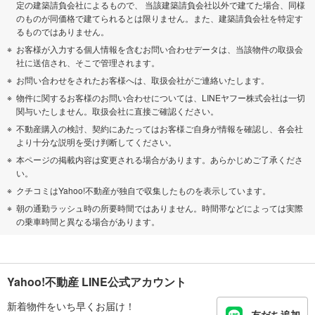
定の建築請負会社によるもので、 当該建築請負会社以外で建てた場合、同様
のものが同価格で建てられるとは限りません。また、建築請負会社を特定す
るものではありません。
お客様が入力する個人情報を含むお問い合わせデータは、当該物件の取扱会
社に送信され、そこで管理されます。
お問い合わせをされたお客様へは、取扱会社がご連絡いたします。
物件に関するお客様のお問い合わせについては、LINEヤフー株式会社は一切
関与いたしません。取扱会社に直接ご確認ください。
不動産購入の検討、契約にあたってはお客様ご自身が情報を確認し、各会社
より十分な説明を受け判断してください。
本ページの掲載内容は変更される場合があります。あらかじめご了承くださ
い。
クチコミはYahoo!不動産が独自で収集したものを表示しています。
朝の通勤ラッシュ時の所要時間ではありません。時間帯などによっては実際
の乗車時間と異なる場合があります。
Yahoo!不動産 LINE公式アカウント
新着物件をいち早くお届け！
友だち追加