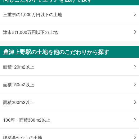
イ
ペ
三重県の1,000万円以下の土地
ー
ジ
津市の1,000万円以下の土地
に
保
存
豊津上野駅の土地を他のこだわりから探す
す
る
面積120m2以上
面積150m2以上
面積200m2以上
100坪・面積330m2以上
建築条件なしの土地