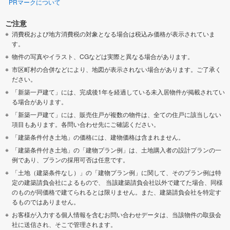
PRマークについて
ご注意
消費税および地方消費税の対象となる場合は税込み価格が表示されていま
す。
物件の写真やイラスト、CGなどは実際と異なる場合があります。
市区町村の合併などにより、地図が表示されない場合があります。ご了承く
ださい。
「新築一戸建て」には、完成後1年を経過している未入居物件が掲載されてい
る場合があります。
「新築一戸建て」には、販売住戸が複数の物件は、全ての住戸に該当しない
項目もあります。各問い合わせ先にご確認ください。
「建築条件付き土地」の価格には、建物価格は含まれません。
「建築条件付き土地」の「建物プラン例」は、土地購入者の設計プランの一
例であり、プランの採用可否は任意です。
「土地（建築条件なし）」の「建物プラン例」に関して、そのプラン例は特
定の建築請負会社によるもので、 当該建築請負会社以外で建てた場合、同様
のものが同価格で建てられるとは限りません。また、建築請負会社を特定す
るものではありません。
お客様が入力する個人情報を含むお問い合わせデータは、当該物件の取扱会
社に送信され、そこで管理されます。