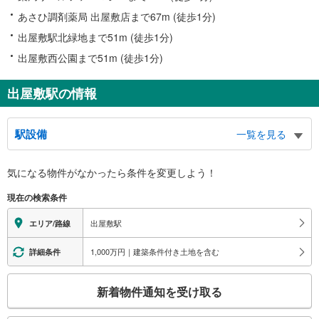
あさひ調剤薬局 出屋敷店まで67m (徒歩1分)
出屋敷駅北緑地まで51m (徒歩1分)
出屋敷西公園まで51m (徒歩1分)
出屋敷駅の情報
駅設備
一覧を見る
バリアフリー状況
気になる物件がなかったら
条件を変更しよう！
※段差なしでの移動経路
（○：有り △：要駅員設備 ×：無し）
現在の検索条件
地上⇔改札⇔ホーム：○
エレベータ
出屋敷駅
エリア/路線
・各ホーム⇔各改札
・東改札⇔地上
1,000万円｜建築条件付き土地を含む
詳細条件
・屋上駐車場⇔西改札⇔地上
エスカレータ
こ
新着物件通知を受け取る
・各ホーム⇔各改札
の
・東改札⇔地上
検