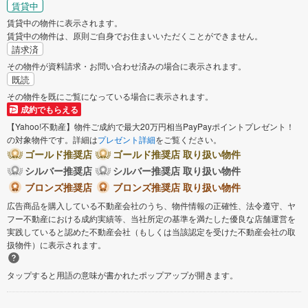
賃貸中
賃貸中の物件に表示されます。
賃貸中の物件は、原則ご自身でお住まいいただくことができません。
請求済
その物件が資料請求・お問い合わせ済みの場合に表示されます。
既読
その物件を既にご覧になっている場合に表示されます。
成約でもらえる
【Yahoo!不動産】物件ご成約で最大20万円相当PayPayポイントプレゼント！
の対象物件です。詳細は
プレゼント詳細
をご覧ください。
ゴールド推奨店
ゴールド推奨店 取り扱い物件
シルバー推奨店
シルバー推奨店 取り扱い物件
ブロンズ推奨店
ブロンズ推奨店 取り扱い物件
広告商品を購入している不動産会社のうち、物件情報の正確性、法令遵守、ヤ
フー不動産における成約実績等、当社所定の基準を満たした優良な店舗運営を
実践していると認めた不動産会社（もしくは当該認定を受けた不動産会社の取
扱物件）に表示されます。
タップすると用語の意味が書かれたポップアップが開きます。