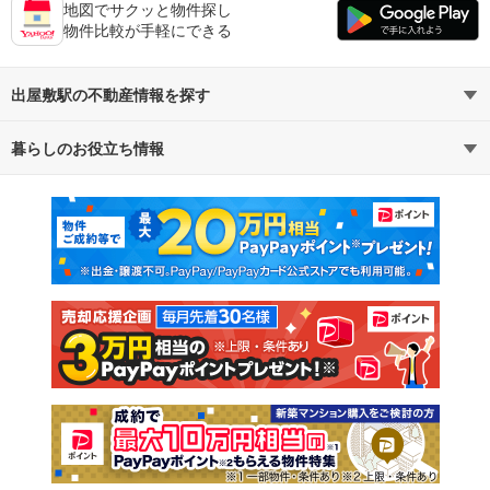
地図でサクッと物件探し
物件比較が手軽にできる
出屋敷駅の不動産情報を探す
暮らしのお役立ち情報
不動産・住宅
賃貸住宅
マンションカタログ
教えて！住まいの先生
新築マンション
中古マンション
新築一戸建て
中古一戸建て
注文住宅
土地
売却査定