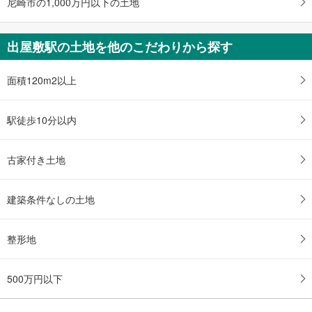
尼崎市の1,000万円以下の土地
に
保
存
出屋敷駅の土地を他のこだわりから探す
す
る
面積120m2以上
駅徒歩10分以内
古家付き土地
建築条件なしの土地
整形地
500万円以下