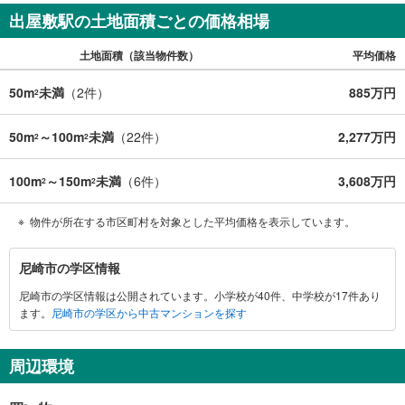
出屋敷駅の土地面積ごとの価格相場
土地面積（該当物件数）
平均価格
50m
未満
（
2
件）
885万円
2
50m
～100m
未満
（
22
件）
2,277万円
2
2
100m
～150m
未満
（
6
件）
3,608万円
2
2
物件が所在する市区町村を対象とした平均価格を表示しています。
尼
尼崎市の学区情報
崎
尼崎市の学区情報は公開されています。小学校が40件、中学校が17件あり
市
ます。
尼崎市の学区から中古マンションを探す
に
関
す
周辺環境
る
情