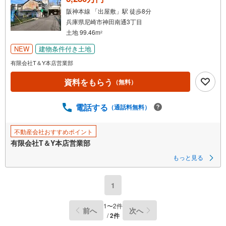
阪神本線 「出屋敷」駅 徒歩8分
兵庫県尼崎市神田南通3丁目
土地 99.46m
2
NEW
建物条件付き土地
有限会社T＆Y本店営業部
資料をもらう
（無料）
電話する
（通話料無料）
不動産会社おすすめポイント
有限会社T＆Y本店営業部
もっと見る
1
1
〜
2
件
前へ
次へ
/
2
件