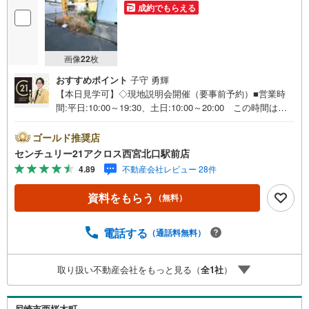
成約でもらえる
画像
22
枚
おすすめポイント
子守 勇輝
【本日見学可】◇現地説明会開催（要事前予約）■営業時
間:平日:10:00～19:30、土日:10:00～20:00 この時間はお
電話でのご案内がスムーズです。【物件の特徴】・建築条
件ございません。お好みのハウスメーカーで建築が可能で
ゴールド推奨店
す。阪神本線「尼崎」駅まで徒歩約13分。＝＝センチュリ
センチュリー21アクロス西宮北口駅前店
ー21アクロスグループの3つの特徴＝＝＝■センチュリー21
4.89
不動産会社レビュー 28件
グループで28年連続No.1（1997年～2024年兵庫地区仲介実
績） 尼崎・伊丹・西宮・宝塚にて8店舗展開中。阪神間で
資料をもらう
（無料）
の購入や売却は当店にお任せ下さい■お客様駐車場、キッズ
スペース完備 8店舗すべて駅前にございますが、お車での
お越しも大歓迎です。 お子様連れでもご安心ください。■
電話する
（通話料無料）
取り扱い物件多数ございます。 地域密着の当店では2000
万円台の新築戸建や、1000万円台の中古マンションを始め
取り扱い不動産会社をもっと見る（
全
1
社
）
多数物件を取り扱っています。Yahoo！不動産に掲載しき
れない物件もご紹介できます。お気軽にお問合せくださ
い。弊社ホームページへは「C21アクロス」で検索！
尼崎市西桜木町