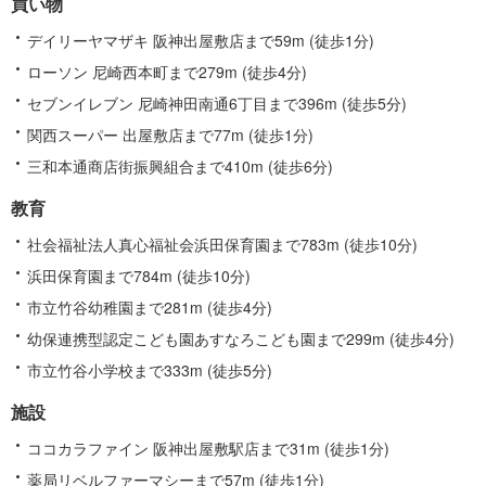
買い物
報
デイリーヤマザキ 阪神出屋敷店まで59m (徒歩1分)
ローソン 尼崎西本町まで279m (徒歩4分)
セブンイレブン 尼崎神田南通6丁目まで396m (徒歩5分)
関西スーパー 出屋敷店まで77m (徒歩1分)
三和本通商店街振興組合まで410m (徒歩6分)
教育
社会福祉法人真心福祉会浜田保育園まで783m (徒歩10分)
浜田保育園まで784m (徒歩10分)
市立竹谷幼稚園まで281m (徒歩4分)
幼保連携型認定こども園あすなろこども園まで299m (徒歩4分)
市立竹谷小学校まで333m (徒歩5分)
施設
ココカラファイン 阪神出屋敷駅店まで31m (徒歩1分)
薬局リベルファーマシーまで57m (徒歩1分)