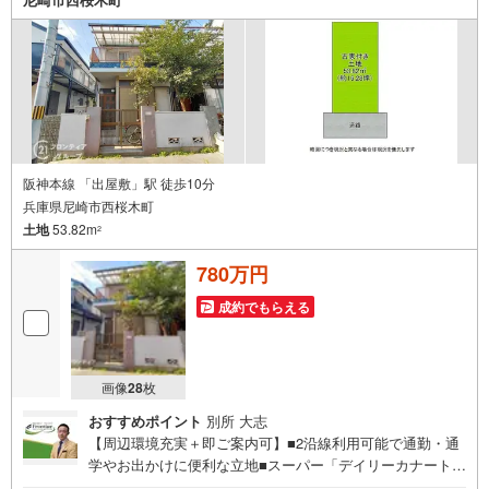
阪神本線 「出屋敷」駅 徒歩10分
兵庫県尼崎市西桜木町
土地
53.82m
2
780万円
成約でもらえる
画像
28
枚
おすすめポイント
別所 大志
【周辺環境充実＋即ご案内可】■2沿線利用可能で通勤・通
学やお出かけに便利な立地■スーパー「デイリーカナートイ
ズミヤ」まで徒歩9分とお買い物至便■総合病院が徒歩6分