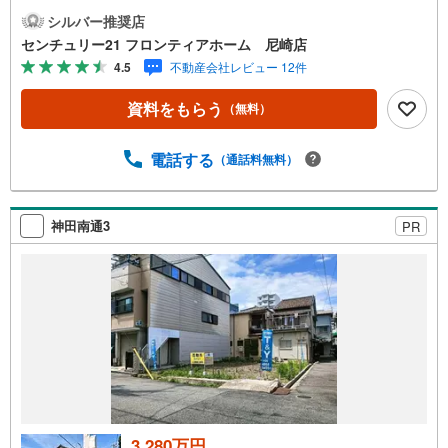
圏内といざという時も安心 特徴・閑静な住宅街で落ち着い
シルバー推奨店
た住環境です・コンビニや郵便局が徒歩5分圏内にあるので
センチュリー21 フロンティアホーム 尼崎店
お買い物や荷物の発送など生活に便利な立地です 立地・尼
4.5
不動産会社レビュー 12件
崎市立明城小学校まで徒歩約13分・尼崎市立成良中学校ま
で徒歩約20分 弊社が選ばれる理由 1.お金の扱い方のプロ、
資料をもらう
（無料）
ファイナンシャルプランナーが資金計画をサポート！2.買
い替えなどにも対応できる売却専門チームあり！3.たくさ
んの銀行と繋がりがあるため、最も低金利になるように審
電話する
（通話料無料）
査が可能！4.物件のお引渡し後に必要になったお家のリフ
ォームも弊社のリフォームプランナーがご提案！5.定期的
にご連絡を繋ぎ、有事の際に迅速にサポートいたします弊
神田南通3
PR
社は専門家同士が連携をとっているため、より多くの知見
がございます。お気軽にお問合せください！
3,280万円