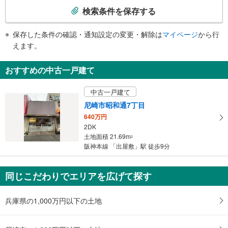
（※平日７：００～２０：５０・土休日７：４０～２０：２０）
索
検索条件を保存する
トイレ
条
《多機能トイレ》
件
保存した条件の確認・通知設定の変更・解除は
マイページ
から行
・改札内
で
えます。
スロープ
通
・各改札外
知
おすすめの中古一戸建て
その他
を
・誘導チャイム
受
中古一戸建て
・触知図式案内板
け
尼崎市昭和通7丁目
取
640万円
る
2DK
・
土地面積 21.69m
2
条
阪神本線 「出屋敷」駅 徒歩9分
件
を
マ
同じこだわりでエリアを広げて探す
イ
ペ
兵庫県の1,000万円以下の土地
ー
ジ