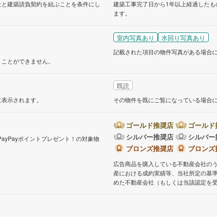
社と建築請負契約を結ぶことを条件にし
建築工事完了日から1年以上経過したも
ます。
道
(
9
)
北越急行ほくほく線
(
1
)
て銀河鉄道
(
2
)
青い森鉄道
(
5
)
室内写真あり
水回り写真あり
弘南線
(
0
)
弘南鉄道大鰐線
(
0
)
記載された項目の物件写真がある場合
くことができません。
鉄道鳥海山ろく線
(
1
)
福島交通飯坂線
(
15
)
既読
長野線
(
3
)
上田電鉄別所線
(
2
)
に表示されます。
その物件を既にご覧になっている場合
イトレール
(
18
)
関東鉄道竜ケ崎線
(
3
)
鉄道大洗鹿島線
(
87
)
ひたちなか海浜鉄道湊線
(
8
)
ゴールド推奨店
ゴールド
シルバー推奨店
シルバー
PayPayポイントプレゼント！の対象物
38
)
千葉都市モノレール
(
6
)
。
ブロンズ推奨店
ブロンズ
鉄道上毛線
(
58
)
秩父鉄道
(
46
)
広告商品を購入している不動産会社の
産における成約実績等、当社所定の基
線
(
1
)
つくばエクスプレス
(
10
)
めた不動産会社（もしくは当該認定を
57
)
京成押上線
(
1
)
線
(
1
)
京成千原線
(
5
)