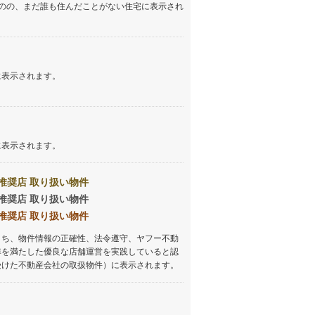
のの、まだ誰も住んだことがない住宅に表示され
しなの鉄道
(
117
)
津軽鉄道
(
0
)
三陸鉄道リアス線
(
0
)
に表示されます。
仙台空港アクセス線
(
5
)
松本電鉄上高地線
(
1
)
に表示されます。
関東鉄道常総線
(
16
)
銚子電気鉄道
(
2
)
推奨店 取り扱い物件
推奨店 取り扱い物件
上信電鉄上信線
(
3
)
推奨店 取り扱い物件
埼玉新都市交通伊奈線
(
9
)
うち、物件情報の正確性、法令遵守、ヤフー不動
準を満たした優良な店舗運営を実践していると認
京成成田高速鉄道アクセス線
(
1
)
受けた不動産会社の取扱物件）に表示されます。
京成千葉線
(
3
)
京成松戸線
(
29
)