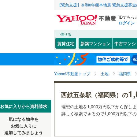
【緊急支援】令和8年熊本地震 緊急支援募
IDでもっ
ログイン
借りる
北海道
JR
北海道
函館本線
(
こだわり条件
配置、向き、
賃貸住宅
新築マンション
中古マンシ
石勝線
(
0
)
前道6m
東北
青森
根室本線
(
(
0
)
(
0
)
(
0
平坦地
（
関東
東京
石北本線
(
Yahoo!不動産トップ
土地
福岡県
販売、価格、
常磐線
(
27
信越・北陸
新潟
1
更地渡し
西鉄五条駅（福岡県）の
高崎線
(
47
東海
愛知
お気に入りから資料請求
理想の土地を1,000万円以下から探し
立地
両毛線
(
16
詳しく検索できるので1,000万円以下
烏山線
(
18
気になる物件を
最寄りの
近畿
大阪
お気に入りに
石巻線
(
33
追加してみましょう
オンライン対