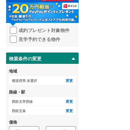
る
・
武蔵野線
(
26
)
条
件
横須賀線
(
2
)
を
成約プレゼント対象物件
マ
青梅線
(
16
)
イ
見学予約できる物件
ペ
小海線
(
29
)
ー
ジ
京浜東北線
(
5
)
に
検索条件の変更
総武線
(
7
)
保
存
地域
御殿場線
(
26
)
す
る
都道府県 未選択
変更
中央本線（JR東海）
(
88
)
路線・駅
太多線
(
50
)
西鉄太宰府線
変更
名松線
(
4
)
西鉄五条
変更
東海道本線（JR西日本）
(
52
)
価格
小浜線
(
4
)