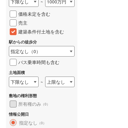
下限なし
1000万円
~
城端線
(
0
)
価格未定を含む
関西本線（JR西日本）
(
138
)
売主
大阪環状線
(
7
)
建築条件付土地を含む
山陽本線（JR西日本）
(
159
)
駅からの徒歩分
姫新線
(
82
)
指定なし
（
0
）
吉備線
(
6
)
バス乗車時間も含む
芸備線
(
15
)
土地面積
下限なし
上限なし
~
可部線
(
16
)
宇部線
(
0
)
敷地の権利形態
山陰本線
(
148
)
所有権のみ
（
0
）
境線
(
10
)
情報公開日
指定なし
（
0
）
奈良線
(
10
)