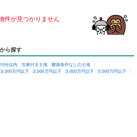
島根
岡山
広島
山口
釜石線
(
0
)
ン内見(相談)可
（
0
）
IT重説可
（
0
）
花輪線
(
1
)
物件が見つかりません
香川
愛媛
高知
保存した条件を見る
磐越東線
(
12
)
ン対応とは？
佐賀
長崎
熊本
大分
陸羽東線
(
18
)
から探す
29
)
米坂線
(
0
)
五能線
(
0
)
10分以内
古家付き土地
建築条件なしの土地
この条件で検索する
この条件で検索する
この条件で検索する
この条件で検索する
この条件で検索する
この条件で検索する
市区町村以下を選択
市区町村を選択す
駅を選択する
2,000万円以下
2,500万円以下
3,000万円以下
3,500万円以下
3
)
白新線
(
0
)
越後線
(
7
)
ライン（宇都宮～逗子）
湘南新宿ライン（前橋～小田原）
(
56
)
8
)
内房線
(
125
)
)
鹿島線
(
3
)
3
)
東海道本線
(
25
)