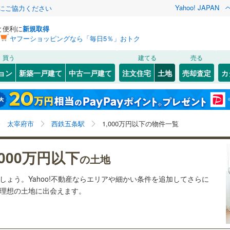
Yahoo! JAPAN
金にご協力ください
と便利に
新規取得
ヤフーショッピングなら「毎日5％」おトク
検索条件を保存しました
買う
建てる
売る
18
)
札沼線
(
3
)
建ち方、日当たり
ョン
新築一戸建て
中古一戸建て
注文住宅
土地
売却査定
カ
この検索条件の新着物件通知は、
マイページ
から設定できます。
室蘭本線
(
4
)
以上
（
0
）
角地
（
0
）
岩手
宮城
秋田
山形
14
)
富良野線
(
0
)
)
0
）
整形地
（
0
）
西鉄五条駅、1,000万円、建築条件付き土地を含む
神奈川
埼玉
千葉
茨城
1
)
釧網本線
(
0
)
太宰府市
西鉄五条駅
1,000万円以下の物件一覧
契約、入居関連など
9
)
水郡線
(
67
)
長野
富山
石川
福井
,000万円以下
（
0
）
第一種低層住居専用地域
（
0
）
の土地
)
上越線
(
22
)
閉じる
閉じる
お気に入りリストを見る
お気に入りリストを見る
閉じる
閉じる
岐阜
静岡
三重
ましょう。Yahoo!不動産ならエリアや細かい条件を追加してさらに
検索条件を保存する
4
)
水戸線
(
24
)
の理想の土地に出会えます。
)
仙山線
(
38
)
マイページ
駅が始発駅
（
0
）
海まで2km以内
（
0
）
兵庫
京都
滋賀
奈良
)
気仙沼線
(
2
)
応