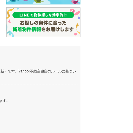
名古屋市営地下鉄鶴舞線
(
3
)
名古屋市営地下鉄名港線
(
0
)
OsakaMetro長堀鶴見緑地線
(
4
)
OsakaMetro谷町線
(
9
)
OsakaMetro千日前線
(
2
)
神戸市営地下鉄海岸線
(
0
)
）です。Yahoo!不動産独自のルールに基づい
福岡市地下鉄七隈線
(
5
)
函館市電宝来・谷地頭線
(
0
)
ます。
真岡鐵道
(
8
)
山形鉄道フラワー長井線
(
0
)
えちごトキめき鉄道妙高はねうまラ
イン
(
0
)