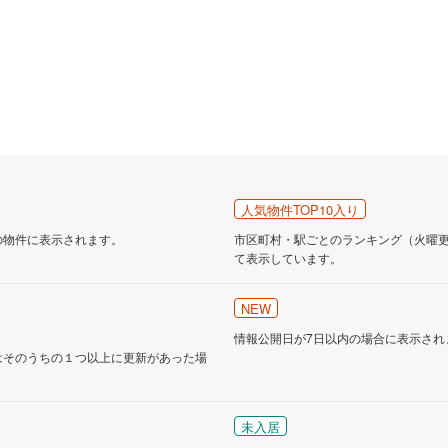
営地下鉄東山線
(
2
)
名古屋市営地下鉄名城線
(
2
)
営地下鉄桜通線
(
0
)
名古屋市営地下鉄上飯田線
(
1
)
地下鉄烏丸線
(
8
)
京都市営地下鉄東西線
(
11
)
tro今里筋線
(
0
)
OsakaMetro御堂筋線
(
6
)
tro四つ橋線
(
2
)
OsakaMetro中央線
(
3
)
人気物件TOP10入り
tro堺筋線
(
0
)
神戸市営地下鉄西神・山手線
(
6
)
の物件に表示されます。
市区町村・駅ごとのランキング（火曜更新
下鉄空港線
(
3
)
福岡市地下鉄箱崎線
(
0
)
て表示しています。
0
)
函館市電
(
0
)
NEW
情報公開日が7日以内の場合に表示され
りび鉄道
(
0
)
わたらせ渓谷鐵道
(
15
)
はそのうちの１つ以上に更新があった場
行
(
26
)
会津鉄道
(
2
)
縦貫鉄道
(
0
)
しなの鉄道北しなの線
(
4
)
未入居