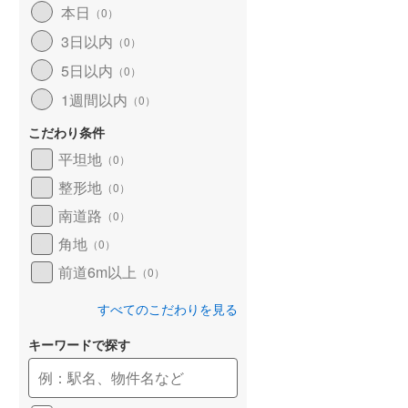
本日
（
0
）
和歌山線
(
76
)
3日以内
（
0
）
東西線
(
1
)
5日以内
（
0
）
予讃線
(
22
)
1週間以内
（
0
）
高徳線
(
11
)
こだわり条件
牟岐線
(
3
)
平坦地
（
0
）
整形地
（
0
）
山陽本線（JR九州）
(
3
)
南道路
（
0
）
篠栗線
(
7
)
角地
（
0
）
指宿枕崎線
(
110
)
前道6m以上
（
0
）
筑肥線
(
10
)
すべてのこだわりを見る
久大本線
(
22
)
キーワードで探す
日田彦山線
(
10
)
筑豊本線
(
29
)