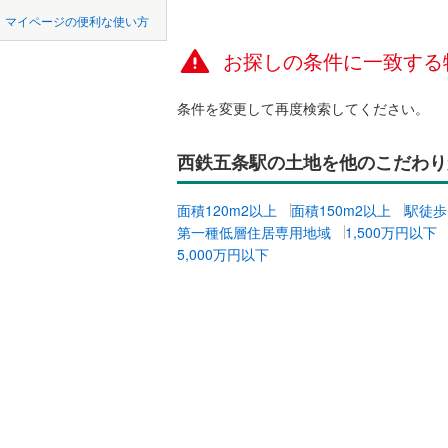
中国
鳥取
北上線
(
0
)
マイページの便利な使い方
オンライ
山田線
(
3
)
お探しの条件に一致する
四国
徳島
大湊線
(
0
)
オンライ
条件を変更して再度検索してください。
九州・沖縄
福岡
只見線
(
2
)
西鉄五条駅の土地を他のこだわり
奥羽本線
(
男鹿線
(
0
)
0
0
0
0
0
0
面積120m2以上
面積150m2以上
駅徒歩
該当物件
該当物件
該当物件
該当物件
該当物件
該当物件
件
件
件
件
件
件
第一種低層住居専用地域
1,500万円以下
羽越本線
(
5,000万円以下
飯山線
(
0
)
湘南新宿
(
96
)
外房線
(
61
成田線
(
77
東金線
(
26