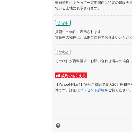
売買契約にあたって一定期間内に特定の建設会
ている土地に表示されます。
いすみ鉄
IGRいわ
賃貸中
弘南鉄道
賃貸中の物件に表示されます。
賃貸中の物件は、原則ご自身でお住まいいただ
由利高原
請求済
長野電鉄
その物件が資料請求・お問い合わせ済みの場合
宇都宮ラ
鹿島臨海
成約でもらえる
【Yahoo!不動産】物件ご成約で最大20万円相当
小湊鐵道
(
件です。詳細は
プレゼント詳細
をご覧ください
上毛電気
流鉄流山
京成本線
(
京成金町