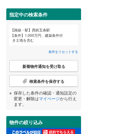
田沢湖線
(
2
)
指定中の検索条件
八戸線
(
0
)
磐越西線
(
5
)
詳しく見る
路線・駅
西鉄五条駅
宮崎
鹿児島
沖縄
条件
1,000万円、建築条件付
陸羽西線
(
1
)
き土地を含む
左沢線
(
9
)
条件をリセットする
津軽線
(
3
)
こ
する
る
条件をリセットする
条件をリセットする
条件をリセットする
条件をリセットする
条件をリセットする
条件をリセットする
新着物件通知を受け取る
の
信越本線
(
15
)
検
索
検索条件を保存する
弥彦線
(
0
)
条
件
保存した条件の確認・通知設定の
総武本線
(
455
)
で
変更・解除は
マイページ
から行え
通
ます。
知
京葉線
(
2
)
を
受
久留里線
(
25
)
物件の絞り込み
け
取
山手線
(
0
)