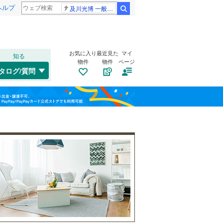
ヘルプ
及川光博 一般女性
検索
お気に入り
最近見た
マイ
知る
物件
物件
ページ
千歳線
(
1
)
タログ/質問
日高本線
(
0
)
南道路
（
0
）
福島
宗谷本線
(
0
)
古家あり
（
0
）
栃木
群馬
山梨
東北本線
(
263
)
川越線
(
19
)
吾妻線
(
29
)
日光線
(
39
)
仙石線
(
55
)
小学校まで1km以内
（
0
）
和歌山
大船渡線
(
1
)