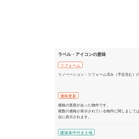
名古屋市
名古屋市
京都市営
OsakaMe
ラベル・アイコンの意味
OsakaMe
リフォーム
OsakaMe
リノベーション・リフォーム済み（予定含む）
福岡市地
私鉄・その他
札幌市電
(
価格更新
価格の更新があった物件です。
道南いさ
複数の価格が表示されている物件に関しまして
合に表示されます。
阿武隈急
秋田内陸
建築条件付き土地