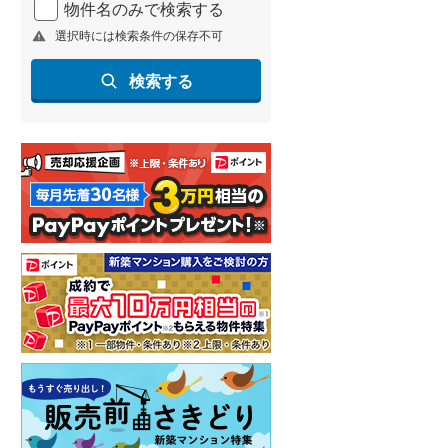
物件名のみで検索する
北海道新幹線
(
2
)
選択時には検索条件の保存不可
山形新幹線
(
37
)
検索する
東海道新幹線
(
62
)
九州新幹線
(
56
)
札幌市営地下鉄東豊線
(
1
)
東京メトロ銀座線
(
0
)
東京メトロ日比谷線
(
0
)
東京メトロ有楽町線
(
2
)
東京メトロ副都心線
(
2
)
都営新宿線
(
1
)
横浜市営地下鉄グリーンライン
(
0
)