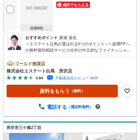
成約でもらえる
画像
6
枚
おすすめポイント
廣瀬 達也
＜エステート白馬が選ばれる5つのポイント＞1.提携FPへ
の無料個別相談サービス社外の中立的なファイナンシャル
プランナーと無料相談できます。ローン返済について保険
や学費等も含めてシミュレーションをご提案できます2.物
ゴールド推奨店
件情報が豊富所沢市を中心にたくさんの情報をご用意して
株式会社エステート白馬 所沢店
おります。インターネット広告前の物件も多数取り揃えて
4.94
不動産会社レビュー 34件
おります。お客様のご希望エリアをお申し付けください。
3.自社グループでリフォーム、新築請負所沢店の3階はリフ
資料をもらう
（無料）
ォーム、注文建築部門の相談スペースです。一級建築士を
はじめとした専門スタッフがおりますのでご見学とあわせ
て、リフォームや注文建築についてご相談頂けます4.年中
電話する
（通話料無料）
無休（年末年始除く）で営業しております営業時間 9:30
～19:00 この時間はお電話でのお問合わせがスムーズです
5.お子様連れでおこしくださいキッズスペース、授乳室、
所沢市三ケ島2丁目
オムツ替えベッド、アンパンマンジュースをご用意してお
ります。ご見学ご希望の方は、右上の“室内・現地を見学す