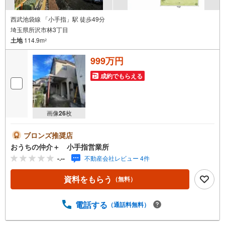
西武池袋線 「小手指」駅 徒歩49分
埼玉県所沢市林3丁目
土地
114.9m
2
999万円
成約でもらえる
画像
26
枚
ブロンズ推奨店
おうちの仲介＋ 小手指営業所
-.--
不動産会社レビュー 4件
資料をもらう
（無料）
電話する
（通話料無料）