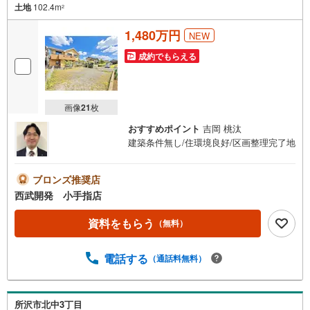
土地
102.4m
2
1,480万円
NEW
成約でもらえる
画像
21
枚
おすすめポイント
吉岡 桃汰
建築条件無し/住環境良好/区画整理完了地
ブロンズ推奨店
西武開発 小手指店
資料をもらう
（無料）
電話する
（通話料無料）
所沢市北中3丁目