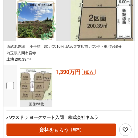
西武池袋線 「小手指」駅 バス16分 JA宮寺支店前 バス停下車 徒歩8分
埼玉県入間市宮寺
土地
200.39m
2
1,390万円
NEW
画像
23
枚
ハウスドゥ ヨークマート入間 株式会社キムラ
資料をもらう
（無料）