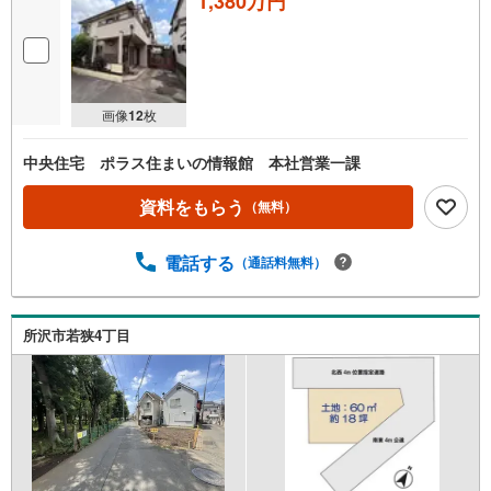
1,380万円
画像
12
枚
中央住宅 ポラス住まいの情報館 本社営業一課
資料をもらう
（無料）
電話する
（通話料無料）
所沢市若狭4丁目