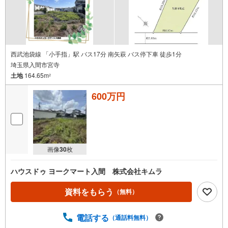
西武池袋線 「小手指」駅 バス17分 南矢萩 バス停下車 徒歩1分
埼玉県入間市宮寺
土地
164.65m
2
600万円
画像
30
枚
ハウスドゥ ヨークマート入間 株式会社キムラ
資料をもらう
（無料）
電話する
（通話料無料）