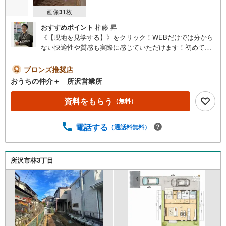
画像
31
枚
おすすめポイント
権藤 昇
《【現地を見学する】》をクリック！WEBだけでは分から
ない快適性や質感も実際に感じていただけます！初めて購
入されるお客様にも物件をご案内しながら分かりやすくご
説明いたします！事前に知りたい情報をいただけました
ブロンズ推奨店
ら、当日詳しいご説明をさせていただきます！ぜひ
おうちの仲介＋ 所沢営業所
《【現地を見学する】》をクリックしご予約ください！■
【営業時間 10:00～20:00】営業時間内にお電話いただけ
資料をもらう
（無料）
ましたらスムーズにご対応可能です■物件資料のご請求もお
気軽にお問い合わせくださいネットにないものも店舗でご
電話する
（通話料無料）
紹介いたします！【オンラインでのご相談、見学が可能 】
当社では来店しなくてもテレビ電話でオンライン商談、物
件見学ができるオンライン対応を実施！ご希望のお客様は
お気軽にお問い合わせ下さい※物件によっては対応できない
所沢市林3丁目
場合もございます■不動産のご購入・ご相談は《アークレス
ト》にお任せください住宅購入は『一生の買い物』と言わ
れており、さまざまな不安やお悩みがつきものですよ
ね・・・まずは、私たちにご相談くださ
い！.・。.・。.・。.・。.・。.