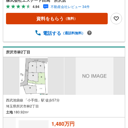
おります。インターネット広告前の物件も多数取り揃えて
4.94
不動産会社レビュー 34件
おります。お客様のご希望エリアをお申し付けください。
3.自社グループでリフォーム、新築請負所沢店の3階はリフ
資料をもらう
（無料）
ォーム、注文建築部門の相談スペースです。一級建築士を
はじめとした専門スタッフがおりますのでご見学とあわせ
て、リフォームや注文建築についてご相談頂けます4.年中
電話する
（通話料無料）
無休（年末年始除く）で営業しております営業時間 9:30
～19:00 この時間はお電話でのお問合わせがスムーズです
5.お子様連れでおこしくださいキッズスペース、授乳室、
所沢市林2丁目
オムツ替えベッド、アンパンマンジュースをご用意してお
ります。ご見学ご希望の方は、右上の“室内・現地を見学す
る（無料）をボタンからご予約ください。
西武池袋線 「小手指」駅 徒歩57分
埼玉県所沢市林2丁目
土地
180.92m
2
1,480万円