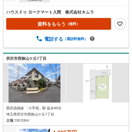
ハウスドゥ ヨークマート入間 株式会社キムラ
資料をもらう
（無料）
電話する
（通話料無料）
所沢市西狭山ケ丘1丁目
西武池袋線 「小手指」駅 徒歩40分
埼玉県所沢市西狭山ケ丘1丁目
土地
100.53m
2