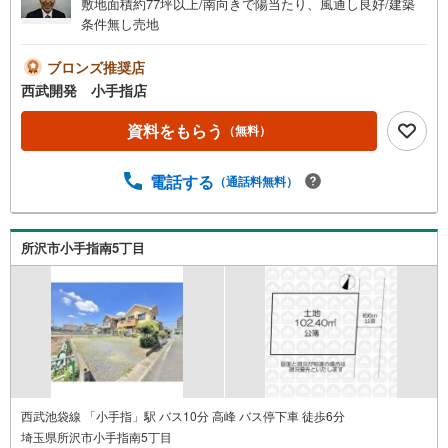
敷地面積約77坪以上/南向きで陽当たり、風通し良好/建築
条件無し売地
ブロンズ推奨店
西武開発 小手指店
資料をもらう
（無料）
電話する
（通話料無料）
所沢市小手指南5丁目
西武池袋線 「小手指」駅 バス10分 高峰 バス停下車 徒歩6分
埼玉県所沢市小手指南5丁目