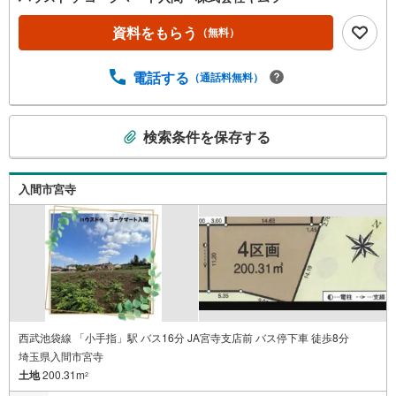
資料をもらう
（無料）
電話する
（通話料無料）
こ
検索条件を保存する
の
検
索
入間市宮寺
条
件
で
通
知
を
受
け
西武池袋線 「小手指」駅 バス16分 JA宮寺支店前 バス停下車 徒歩8分
埼玉県入間市宮寺
取
土地
200.31m
る
2