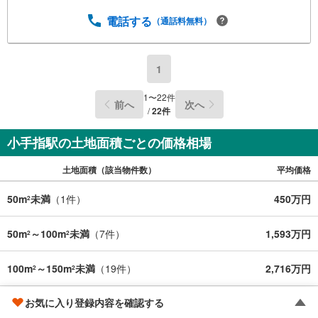
電話する
（通話料無料）
1
1
〜
22
件
前へ
次へ
/
22
件
小手指駅の土地面積ごとの価格相場
土地面積（該当物件数）
平均価格
50m
未満
（
1
件）
450万円
2
50m
～100m
未満
（
7
件）
1,593万円
2
2
100m
～150m
未満
（
19
件）
2,716万円
2
2
お気に入り登録内容を確認する
150m
～200m
未満
（
10
件）
1,850万円
2
2