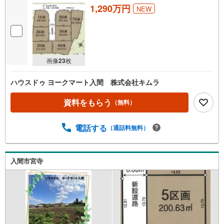
・
1,290万円
NEW
条
件
を
マ
イ
画像
23
枚
ペ
ー
ハウスドゥ ヨークマート入間 株式会社キムラ
ジ
に
資料をもらう
（無料）
保
存
電話する
（通話料無料）
す
る
入間市宮寺