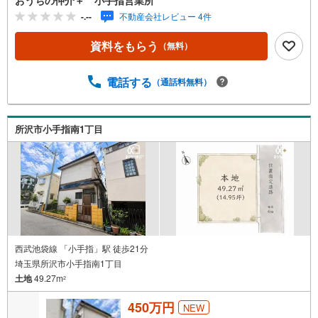
-.--
不動産会社レビュー 4件
資料をもらう
（無料）
電話する
（通話料無料）
所沢市小手指南1丁目
西武池袋線 「小手指」駅 徒歩21分
埼玉県所沢市小手指南1丁目
土地
49.27m
2
450万円
NEW