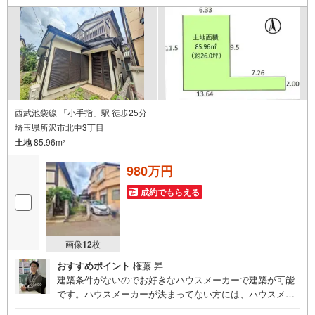
西武池袋線 「小手指」駅 徒歩25分
埼玉県所沢市北中3丁目
土地
85.96m
2
980万円
成約でもらえる
画像
12
枚
おすすめポイント
権藤 昇
建築条件がないのでお好きなハウスメーカーで建築が可能
です。ハウスメーカーが決まってない方には、ハウスメー
カーを弊社で紹介が可能です。