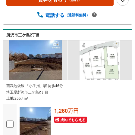
電話する
（通話料無料）
所沢市三ケ島2丁目
西武池袋線 「小手指」駅 徒歩46分
埼玉県所沢市三ケ島2丁目
土地
255.4m
2
1,280万円
成約でもらえる