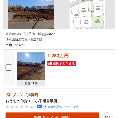
る（無料）をボタンからご予約ください。
西武池袋線 「小手指」駅 徒歩46分
埼玉県所沢市三ケ島2丁目
土地
255.4m
2
1,280万円
成約でもらえる
画像
31
枚
ブロンズ推奨店
おうちの仲介＋ 小手指営業所
-.--
不動産会社レビュー 4件
資料をもらう
（無料）