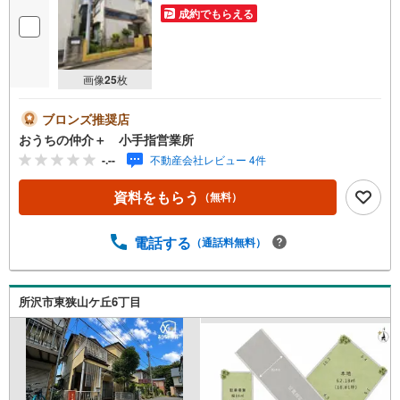
成約でもらえる
画像
25
枚
ブロンズ推奨店
おうちの仲介＋ 小手指営業所
-.--
不動産会社レビュー 4件
資料をもらう
（無料）
電話する
（通話料無料）
所沢市東狭山ケ丘6丁目