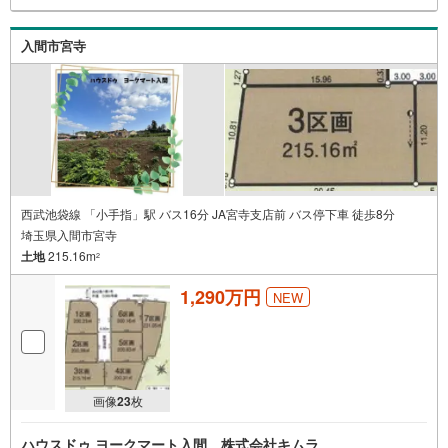
入間市宮寺
西武池袋線 「小手指」駅 バス16分 JA宮寺支店前 バス停下車 徒歩8分
埼玉県入間市宮寺
土地
215.16m
2
1,290万円
NEW
画像
23
枚
ハウスドゥ ヨークマート入間 株式会社キムラ