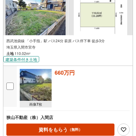
西武池袋線 「小手指」駅 バス24分 萩原 バス停下車 徒歩3分
埼玉県入間市宮寺
土地
110.02m
2
建築条件付き土地
660万円
画像
7
枚
狭山不動産（株）入間店
資料をもらう
（無料）