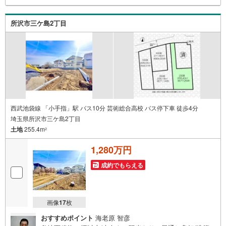
所沢市三ケ島2丁目
西武池袋線 「小手指」駅 バス10分 芸術総合高校 バス停下車 徒歩4分
埼玉県所沢市三ケ島2丁目
土地
255.4m
2
1,280万円
成約でもらえる
画像
17
枚
おすすめポイント
海老原 智彦