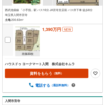
西武池袋線 「小手指」駅 バス16分 JA宮寺支店前 バス停下車 徒歩8分
埼玉県入間市宮寺
土地
200.63m
2
1,390万円
NEW
画像
23
枚
ハウスドゥ ヨークマート入間 株式会社キムラ
資料をもらう
（無料）
電話する
（通話料無料）
入間市宮寺