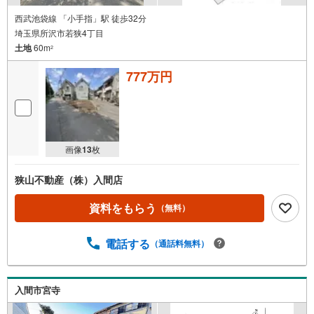
西武池袋線 「小手指」駅 徒歩32分
埼玉県所沢市若狭4丁目
土地
60m
2
777万円
画像
13
枚
狭山不動産（株）入間店
資料をもらう
（無料）
電話する
（通話料無料）
入間市宮寺