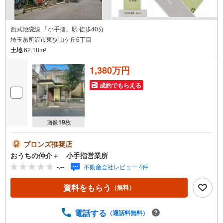
西武池袋線 「小手指」駅 徒歩40分
埼玉県所沢市東狭山ケ丘6丁目
土地
62.18m
2
1,380万円
成約でもらえる
画像
19
枚
ブロンズ推奨店
おうちの仲介＋ 小手指営業所
-.--
不動産会社レビュー 4件
資料をもらう
（無料）
電話する
（通話料無料）