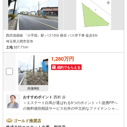
る（無料）をボタンからご予約ください。
西武池袋線 「小手指」駅 バス13分 糀谷 バス停下車 徒歩3分
埼玉県入間市宮寺
土地
337.71m
2
1,280万円
成約でもらえる
画像
9
枚
おすすめポイント
西村 歩
＜エステート白馬が選ばれる5つのポイント＞1.提携FPへ
の無料個別相談サービス社外の中立的なファイナンシャル
プランナーと無料相談できます。ローン返済について保険
や学費等も含めてシミュレーションをご提案できます2.物
ゴールド推奨店
件情報が豊富所沢市を中心にたくさんの情報をご用意して
株式会社エステート白馬 所沢店