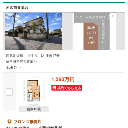
所沢市青葉台
西武池袋線 「小手指」駅 徒歩17分
埼玉県所沢市青葉台
土地
74m
2
1,380万円
成約でもらえる
画像
19
枚
ブロンズ推奨店
おうちの仲介＋ 小手指営業所