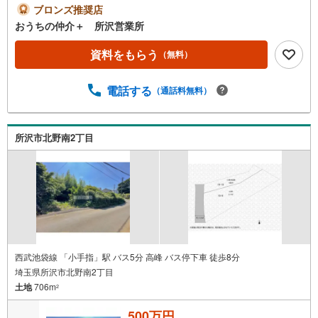
ブロンズ推奨店
おうちの仲介＋ 所沢営業所
資料をもらう
（無料）
電話する
（通話料無料）
所沢市北野南2丁目
西武池袋線 「小手指」駅 バス5分 高峰 バス停下車 徒歩8分
埼玉県所沢市北野南2丁目
土地
706m
2
500万円