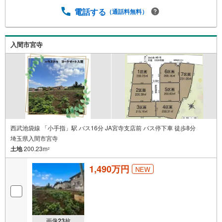
電話する
（通話料無料）
入間市宮寺
西武池袋線 「小手指」駅 バス16分 JA宮寺支店前 バス停下車 徒歩8分
埼玉県入間市宮寺
土地
200.23m
2
1,490万円
NEW
画像
23
枚