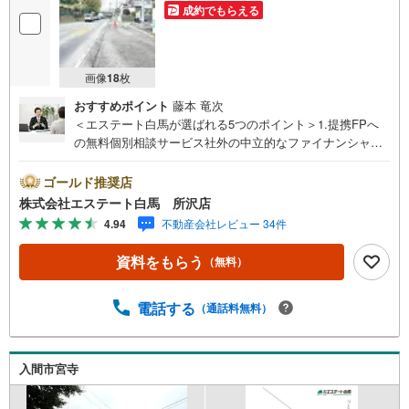
成約でもらえる
画像
18
枚
おすすめポイント
藤本 竜次
＜エステート白馬が選ばれる5つのポイント＞1.提携FPへ
の無料個別相談サービス社外の中立的なファイナンシャル
プランナーと無料相談できます。ローン返済について保険
や学費等も含めてシミュレーションをご提案できます2.物
ゴールド推奨店
件情報が豊富所沢市を中心にたくさんの情報をご用意して
株式会社エステート白馬 所沢店
おります。インターネット広告前の物件も多数取り揃えて
4.94
不動産会社レビュー 34件
おります。お客様のご希望エリアをお申し付けください。
3.自社グループでリフォーム、新築請負所沢店の3階はリフ
資料をもらう
（無料）
ォーム、注文建築部門の相談スペースです。一級建築士を
はじめとした専門スタッフがおりますのでご見学とあわせ
て、リフォームや注文建築についてご相談頂けます4.年中
電話する
（通話料無料）
無休（年末年始除く）で営業しております営業時間 9:30
～19:00 この時間はお電話でのお問合わせがスムーズです
5.お子様連れでおこしくださいキッズスペース、授乳室、
入間市宮寺
オムツ替えベッド、アンパンマンジュースをご用意してお
ります。ご見学ご希望の方は、右上の“室内・現地を見学す