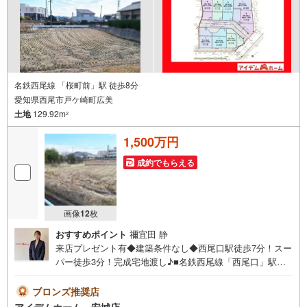
お気軽にお問い合わせくださいませ！
名鉄西尾線 「桜町前」駅 徒歩8分
愛知県西尾市戸ケ崎町広美
土地
129.92m
2
1,500万円
成約でもらえる
画像
12
枚
おすすめポイント
禰宜田 静
来店プレゼント有◆建築条件なし◆西尾口駅徒歩7分！スー
パー徒歩3分！完成宅地渡し♪■名鉄西尾線「西尾口」駅徒
歩7分！■コンビニ＆スーパー・ドラッグストア徒歩5分圏
内☆■小中学校徒歩圏内でお子様の通学安心！■建築条件な
ブロンズ推奨店
し！お好きなハウスメーカーで建築可能♪■ライフライン＆
アイデムホーム 安城店