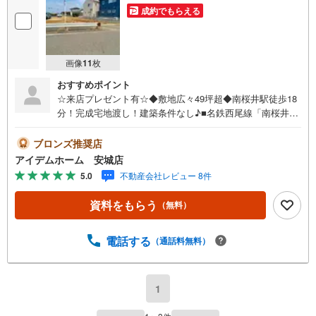
成約でもらえる
画像
11
枚
おすすめポイント
☆来店プレゼント有☆◆敷地広々49坪超◆南桜井駅徒歩18
分！完成宅地渡し！建築条件なし♪■名鉄西尾線「南桜井」
駅徒歩18分！■国道23号藤井ICまで車5分！■建築条件なし
のため、お好きなハウスメーカーで建築可能♪■ライフライ
ブロンズ推奨店
ン工事済・造成完了済の完成宅地渡し！《本日見学OK！》
アイデムホーム 安城店
営業時間内（9:00～19:00）は、下記電話フォームよりお電
5.0
不動産会社レビュー 8件
話をして頂けるとスムーズに見学のご案内ができます。＜
自己資金0円でも大丈夫！＞*水曜日も営業しております！*
資料をもらう
（無料）
今から見たい！聞きたい！にスピード対応！*自己資金なし
でも購入出来ます！*自営業の方・買い替えの方など資金計
画でご不安な方もおまかせください！■ご来店のメリット・
電話する
（通話料無料）
ネット掲載以外の発売予定物件の情報の提供・現に売り出
し中物件の商談などの販売状況や工事進捗状況の提供・豊
富な物件情報の中からお客様のご要望に合わせて物件をご
1
紹介～*アイデムホームではお客様第一での営業を心掛けて
おります*～是非お気軽にお問い合わせくださいませ！