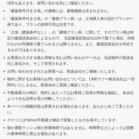
項目もあります。各問い合わせ先にご確認ください。
「建築条件付き土地」の価格には、建物価格は含まれません。
「建築条件付き土地」の「建物プラン例」は、土地購入者の設計プランの一
例であり、プランの採用可否は任意です。
「土地（建築条件なし）」の「建物プラン例」に関して、そのプラン例は特
定の建築請負会社によるもので、 当該建築請負会社以外で建てた場合、同様
のものが同価格で建てられるとは限りません。また、建築請負会社を特定す
るものではありません。
お客様が入力する個人情報を含むお問い合わせデータは、当該物件の取扱会
社に送信され、そこで管理されます。
お問い合わせをされたお客様へは、取扱会社がご連絡いたします。
物件に関するお客様のお問い合わせについては、LINEヤフー株式会社は一切
関与いたしません。取扱会社に直接ご確認ください。
不動産購入の検討、契約にあたってはお客様ご自身が情報を確認し、各会社
より十分な説明を受け判断してください。
本ページの掲載内容は変更される場合があります。あらかじめご了承くださ
い。
クチコミはYahoo!不動産が独自で収集したものを表示しています。
朝の通勤ラッシュ時の所要時間ではありません。時間帯などによっては実際
の乗車時間と異なる場合があります。