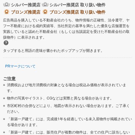
シルバー推奨店
シルバー推奨店 取り扱い物件
ブロンズ推奨店
ブロンズ推奨店 取り扱い物件
広告商品を購入している不動産会社のうち、物件情報の正確性、法令遵守、ヤ
フー不動産における成約実績等、当社所定の基準を満たした優良な店舗運営を
実践していると認めた不動産会社（もしくは当該認定を受けた不動産会社の取
扱物件）に表示されます。
タップすると用語の意味が書かれたポップアップが開きます。
PRマークについて
ご注意
消費税および地方消費税の対象となる場合は税込み価格が表示されていま
す。
物件の写真やイラスト、CGなどは実際と異なる場合があります。
市区町村の合併などにより、地図が表示されない場合があります。ご了承く
ださい。
「新築一戸建て」には、完成後1年を経過している未入居物件が掲載されてい
る場合があります。
「新築一戸建て」には、販売住戸が複数の物件は、全ての住戸に該当しない