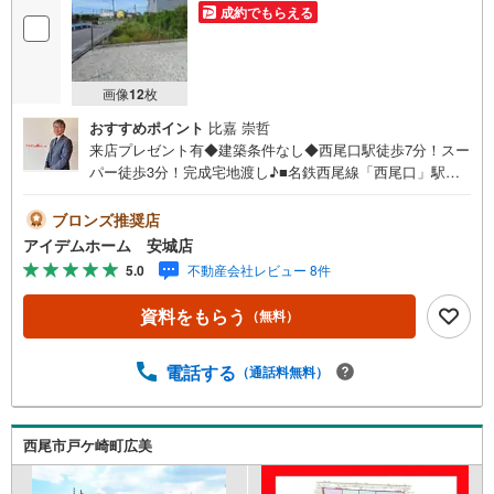
成約でもらえる
画像
12
枚
おすすめポイント
比嘉 崇哲
来店プレゼント有◆建築条件なし◆西尾口駅徒歩7分！スー
パー徒歩3分！完成宅地渡し♪■名鉄西尾線「西尾口」駅徒
歩7分！■グラッチェタウン徒歩3分でお買い物便利◎■敷地
面積63坪超！広々とした間口で日当たり良好！■建築条件
ブロンズ推奨店
なし！お好きなハウスメーカーで建築可能♪■ライフライン
アイデムホーム 安城店
＆造成工事後の完成宅地渡し！《本日見学OK！》営業時間
5.0
不動産会社レビュー 8件
内（9:00～19:00）は、下記電話フォームよりお電話をして
頂けるとスムーズに見学のご案内ができます。＜自己資金0
資料をもらう
（無料）
円でも大丈夫＞*水曜日も営業しております！*今から見た
い！聞きたい！にスピード対応！*自己資金なしでも購入出
来ます！*自営業の方・買い替えの方など資金計画でご不安
電話する
（通話料無料）
な方もおまかせください！■ご来店のメリット・ネット掲載
以外の発売予定物件の情報の提供・現に売り出し中物件の
商談などの販売状況や工事進捗状況の提供・豊富な物件情
西尾市戸ケ崎町広美
報の中からお客様のご要望に合わせて物件をご紹介*アイデ
ムホームではお客様第一での営業を心掛けております*是非