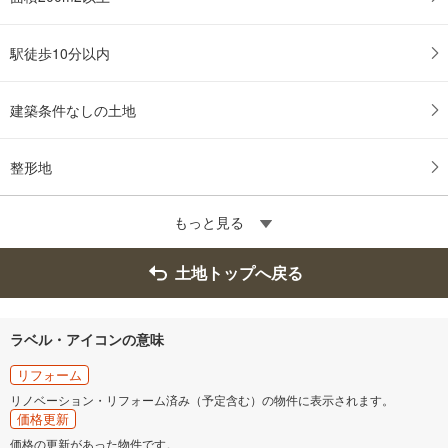
保
存
す
駅徒歩10分以内
る
建築条件なしの土地
整形地
もっと見る
土地トップへ戻る
ラベル・アイコンの意味
リフォーム
リノベーション・リフォーム済み（予定含む）の物件に表示されます。
価格更新
価格の更新があった物件です。