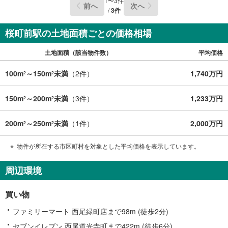
1
〜
3
件
前へ
次へ
/
3
件
桜町前駅の土地面積ごとの価格相場
土地面積（該当物件数）
平均価格
100m
～150m
未満
（
2
件）
1,740万円
2
2
150m
～200m
未満
（
3
件）
1,233万円
2
2
200m
～250m
未満
（
1
件）
2,000万円
2
2
物件が所在する市区町村を対象とした平均価格を表示しています。
周辺環境
買い物
ファミリーマート 西尾緑町店まで98m (徒歩2分)
セブンイレブン 西尾道光寺町まで422m (徒歩6分)