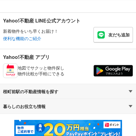
Yahoo!不動産 LINE公式アカウント
新着物件をいち早くお届け！
友だち追加
便利な機能のご紹介
Yahoo!不動産 アプリ
地図でサクッと物件探し
物件比較が手軽にできる
桜町前駅の不動産情報を探す
暮らしのお役立ち情報
不動産・住宅
賃貸住宅
マンションカタログ
教えて！住まいの先生
新築マンション
中古マンション