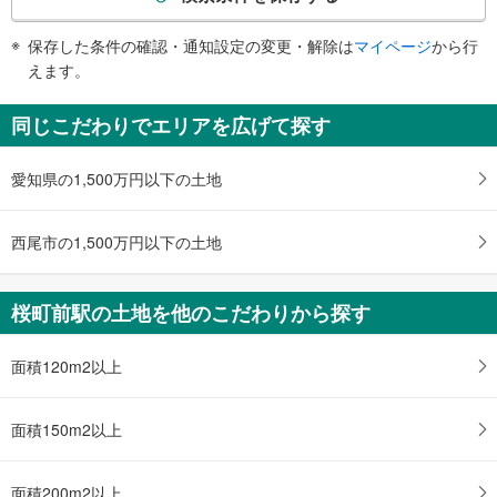
条
件
保存した条件の確認・通知設定の変更・解除は
マイページ
から行
で
えます。
通
知
同じこだわりでエリアを広げて探す
を
受
愛知県の1,500万円以下の土地
け
取
る
西尾市の1,500万円以下の土地
・
条
件
桜町前駅の土地を他のこだわりから探す
を
マ
面積120m2以上
イ
ペ
ー
面積150m2以上
ジ
に
面積200m2以上