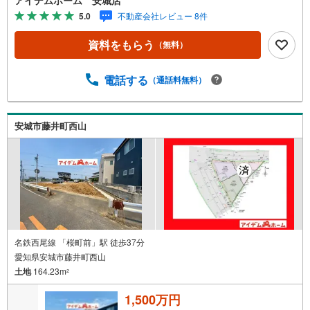
造成工事後の完成宅地渡し！《本日見学OK》営業時間内
5.0
不動産会社レビュー 8件
（9:00～19:00）は、下記電話フォームよりお電話をして頂
けるとスムーズに見学のご案内ができます。＜自己資金0円
資料をもらう
（無料）
でも大丈夫！＞*水曜日も営業しております！*今から見た
い！聞きたい！にスピード対応！*自己資金なしでも購入出
来ます！*自営業の方・買い替えの方など資金計画でご不安
電話する
（通話料無料）
な方もおまかせください！■ご来店のメリット・ネット掲載
以外の発売予定物件の情報の提供・現に売り出し中物件の
商談などの販売状況や工事進捗状況の提供・豊富な物件情
安城市藤井町西山
報の中からお客様のご要望に合わせて物件をご紹介～*アイ
デムホームではお客様第一での営業を心掛けております*～
是非お気軽にお問い合わせくださいませ！
名鉄西尾線 「桜町前」駅 徒歩37分
愛知県安城市藤井町西山
土地
164.23m
2
1,500万円