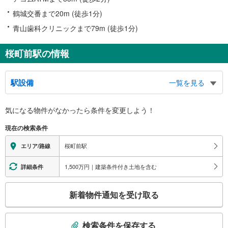
鶴城交番まで20m (徒歩1分)
青山歯科クリニックまで79m (徒歩1分)
桜町前駅の情報
駅設備
一覧を見る
バリアフリー状況
気になる物件がなかったら
条件を変更しよう！
※段差なしでの移動経路
（○：有り △：要駅員設備 ×：無し）
現在の検索条件
地上⇔改札⇔ホーム：○
トイレ
桜町前駅
エリア/路線
《多機能トイレ》
・改札外
1,500万円｜建築条件付き土地を含む
詳細条件
スロープ
こ
・有り
新着物件通知を受け取る
その他
の
検
・点字案内（券売機）
索
※駅員無配置駅（連絡先：東岡崎駅）
検索条件を保存する