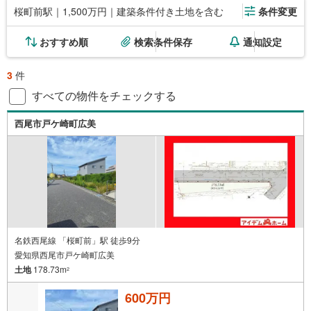
桜町前駅｜1,500万円｜建築条件付き土地を含む
条件変更
おすすめ順
検索条件保存
通知設定
3
件
すべての物件をチェックする
西尾市戸ケ崎町広美
名鉄西尾線 「桜町前」駅 徒歩9分
愛知県西尾市戸ケ崎町広美
土地
178.73m
2
600万円