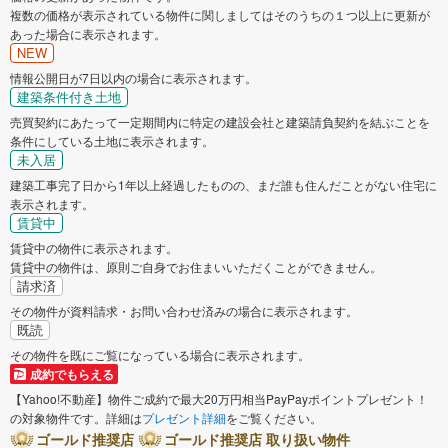
複数の価格が表示されている物件に関しましてはそのうちの１つ以上に更新が
あった場合に表示されます。
NEW
情報公開日が7日以内の場合に表示されます。
建築条件付き土地
売買契約にあたって一定期間内に特定の建設会社と建築請負契約を結ぶことを
条件にしている土地に表示されます。
未入居
建築工事完了日から1年以上経過したものの、まだ誰も住んだことがない住宅に
表示されます。
賃貸中
賃貸中の物件に表示されます。
賃貸中の物件は、原則ご自身でお住まいいただくことができません。
請求済
その物件が資料請求・お問い合わせ済みの場合に表示されます。
既読
その物件を既にご覧になっている場合に表示されます。
成約でもらえる
【Yahoo!不動産】物件ご成約で最大20万円相当PayPayポイントプレゼント！
の対象物件です。詳細は
プレゼント詳細
をご覧ください。
ゴールド推奨店
ゴールド推奨店 取り扱い物件