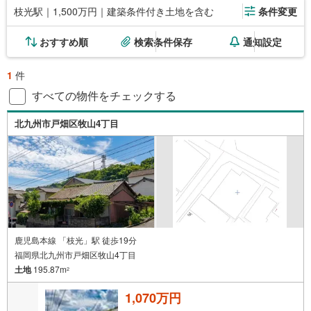
枝光駅｜1,500万円｜建築条件付き土地を含む
条件変更
おすすめ順
検索条件保存
通知設定
1
件
すべての物件をチェックする
北九州市戸畑区牧山4丁目
鹿児島本線 「枝光」駅 徒歩19分
福岡県北九州市戸畑区牧山4丁目
土地
195.87m
2
1,070万円