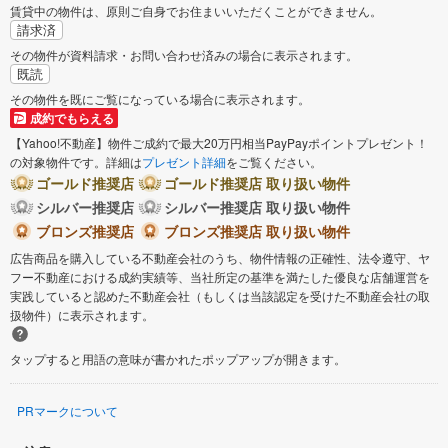
賃貸中の物件は、原則ご自身でお住まいいただくことができません。
請求済
その物件が資料請求・お問い合わせ済みの場合に表示されます。
既読
その物件を既にご覧になっている場合に表示されます。
成約でもらえる
【Yahoo!不動産】物件ご成約で最大20万円相当PayPayポイントプレゼント！
の対象物件です。詳細は
プレゼント詳細
をご覧ください。
ゴールド推奨店
ゴールド推奨店 取り扱い物件
シルバー推奨店
シルバー推奨店 取り扱い物件
ブロンズ推奨店
ブロンズ推奨店 取り扱い物件
広告商品を購入している不動産会社のうち、物件情報の正確性、法令遵守、ヤ
フー不動産における成約実績等、当社所定の基準を満たした優良な店舗運営を
実践していると認めた不動産会社（もしくは当該認定を受けた不動産会社の取
扱物件）に表示されます。
タップすると用語の意味が書かれたポップアップが開きます。
PRマークについて