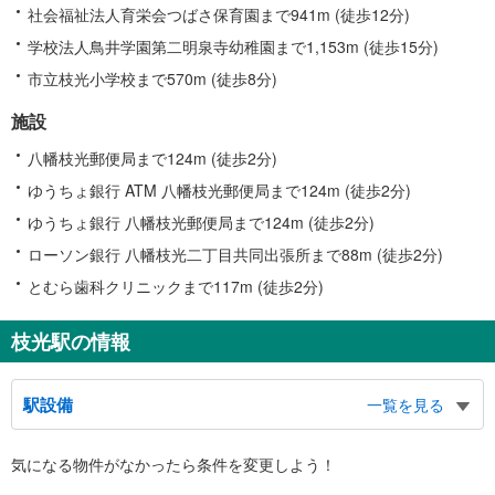
社会福祉法人育栄会つばさ保育園まで941m (徒歩12分)
学校法人鳥井学園第二明泉寺幼稚園まで1,153m (徒歩15分)
市立枝光小学校まで570m (徒歩8分)
施設
八幡枝光郵便局まで124m (徒歩2分)
ゆうちょ銀行 ATM 八幡枝光郵便局まで124m (徒歩2分)
ゆうちょ銀行 八幡枝光郵便局まで124m (徒歩2分)
ローソン銀行 八幡枝光二丁目共同出張所まで88m (徒歩2分)
とむら歯科クリニックまで117m (徒歩2分)
枝光駅の情報
駅設備
一覧を見る
バリアフリー状況
気になる物件がなかったら
条件を変更しよう！
※段差なしでの移動経路
（○：有り △：要駅員設備 ×：無し）