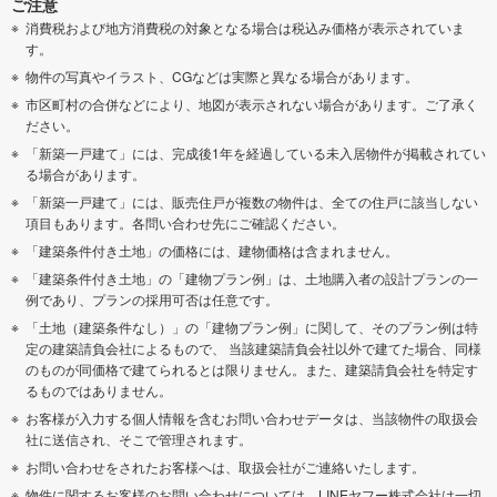
ご注意
消費税および地方消費税の対象となる場合は税込み価格が表示されていま
す。
物件の写真やイラスト、CGなどは実際と異なる場合があります。
市区町村の合併などにより、地図が表示されない場合があります。ご了承く
ださい。
「新築一戸建て」には、完成後1年を経過している未入居物件が掲載されてい
る場合があります。
「新築一戸建て」には、販売住戸が複数の物件は、全ての住戸に該当しない
項目もあります。各問い合わせ先にご確認ください。
「建築条件付き土地」の価格には、建物価格は含まれません。
「建築条件付き土地」の「建物プラン例」は、土地購入者の設計プランの一
例であり、プランの採用可否は任意です。
「土地（建築条件なし）」の「建物プラン例」に関して、そのプラン例は特
定の建築請負会社によるもので、 当該建築請負会社以外で建てた場合、同様
のものが同価格で建てられるとは限りません。また、建築請負会社を特定す
るものではありません。
お客様が入力する個人情報を含むお問い合わせデータは、当該物件の取扱会
社に送信され、そこで管理されます。
お問い合わせをされたお客様へは、取扱会社がご連絡いたします。
物件に関するお客様のお問い合わせについては、LINEヤフー株式会社は一切