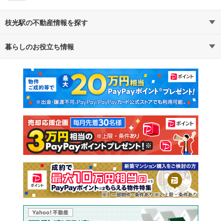
枝光駅の不動産情報を探す
暮らしのお役立ち情報
不動産・住宅
賃貸住宅
マンションカタログ
教えて！住まいの先生
新築マンション
中古マンション
新築一戸建て
中古一戸建て
注文住宅
土地
売却査定