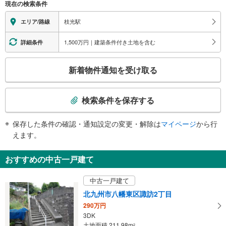
現在の検索条件
地上⇔改札⇔ホーム：○
エレベータ
枝光駅
エリア/路線
・各ホーム⇔改札
トイレ
1,500万円｜建築条件付き土地を含む
詳細条件
《多機能トイレ》
こ
・改札内
新着物件通知を受け取る
の
検
索
検索条件を保存する
条
件
保存した条件の確認・通知設定の変更・解除は
マイページ
から行
で
えます。
通
知
おすすめの中古一戸建て
を
受
中古一戸建て
け
北九州市八幡東区諏訪2丁目
取
290万円
る
3DK
・
土地面積 211.98m
2