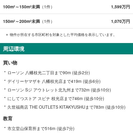
100m
～150m
未満
（
1
件）
1,599万円
2
2
150m
～200m
未満
（
1
件）
1,070万円
2
2
物件が所在する市区町村を対象とした平均価格を表示しています。
周辺環境
買い物
ローソン 八幡枝光二丁目まで90m (徒歩2分)
デイリーヤマザキ 八幡枝光店まで419m (徒歩6分)
ローソン Sジ アウトレット北九州まで732m (徒歩10分)
にしてつストア スピナ 枝光店まで746m (徒歩10分)
久世福商店 THE OUTLETS KITAKYUSHUまで783m (徒歩10分)
教育
市立堂山保育所まで516m (徒歩7分)