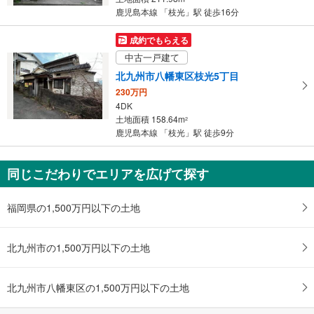
条
鹿児島本線 「枝光」駅 徒歩16分
件
を
成約でもらえる
マ
中古一戸建て
イ
北九州市八幡東区枝光5丁目
ペ
230万円
ー
4DK
ジ
土地面積 158.64m
2
に
鹿児島本線 「枝光」駅 徒歩9分
保
存
同じこだわりでエリアを広げて探す
す
る
福岡県の1,500万円以下の土地
北九州市の1,500万円以下の土地
北九州市八幡東区の1,500万円以下の土地