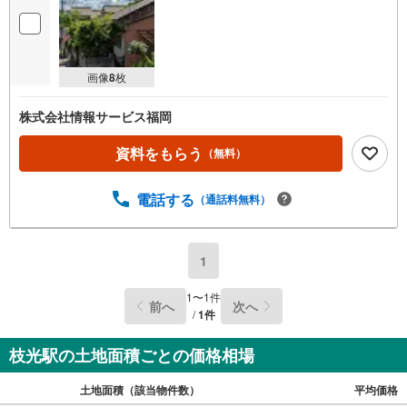
画像
8
枚
株式会社情報サービス福岡
資料をもらう
（無料）
電話する
（通話料無料）
1
1
〜
1
件
前へ
次へ
/
1
件
枝光駅の土地面積ごとの価格相場
土地面積（該当物件数）
平均価格