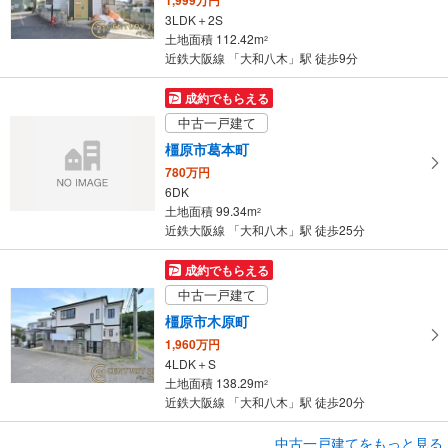
ジ
3LDK＋2S
に
土地面積 112.42m
2
保
近鉄大阪線 「大和八木」駅 徒歩9分
存
す
成約でもらえる
る
中古一戸建て
橿原市葛本町
780万円
6DK
土地面積 99.34m
2
近鉄大阪線 「大和八木」駅 徒歩25分
成約でもらえる
中古一戸建て
橿原市木原町
1,960万円
4LDK＋S
土地面積 138.29m
2
近鉄大阪線 「大和八木」駅 徒歩20分
成約でもらえる
中古一戸建てをもっと見る