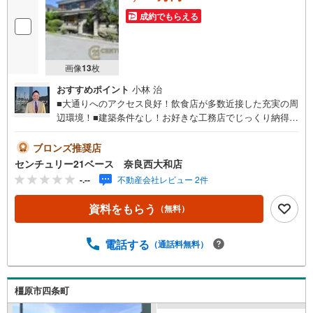
成約でもらえる
画像
13
枚
おすすめポイント
小林 治
■大通りへのアクセス良好！飲食店が多数近接した充実の周
辺環境！■建築条件なし！お好きな工務店でじっくり納得の
プランニング！◇ご案内について◇・水曜日も休まず営業
中！・お仕事終わりのお時間でもご見学可！・今から見た
ブロンズ推奨店
い！というお声にもご対応できます！◇住宅ローンもお任
センチュリー21ベース 奈良西大和店
せください！◇・提携銀行多数あり（地方銀行・都市銀
-.--
不動産会社レビュー 2件
行・信用金庫etc）・優遇後適用金利 0.875％～（審査内容
により異なります）--- ◇◇ Yahoo！不動産キャンペーン対
資料をもらう
（無料）
象店舗 ◇◇ ----当店で物件を成約いただくとPayPayボーナ
スライトがもらえる【Yahoo！不動産/物件ご成約キャンペ
ーン】の対象になります。「資料をもらう」「見学予約を
電話する
（通話料無料）
する」からエントリーください。※必ずYahoo！ JAPAN ID
でログインのうえお問い合わせください。------------------------
-----
橿原市四条町