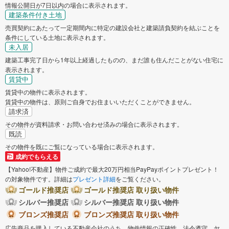
情報公開日が7日以内の場合に表示されます。
建築条件付き土地
売買契約にあたって一定期間内に特定の建設会社と建築請負契約を結ぶことを
条件にしている土地に表示されます。
未入居
建築工事完了日から1年以上経過したものの、まだ誰も住んだことがない住宅に
表示されます。
賃貸中
賃貸中の物件に表示されます。
賃貸中の物件は、原則ご自身でお住まいいただくことができません。
請求済
その物件が資料請求・お問い合わせ済みの場合に表示されます。
既読
その物件を既にご覧になっている場合に表示されます。
成約でもらえる
【Yahoo!不動産】物件ご成約で最大20万円相当PayPayポイントプレゼント！
の対象物件です。詳細は
プレゼント詳細
をご覧ください。
ゴールド推奨店
ゴールド推奨店 取り扱い物件
シルバー推奨店
シルバー推奨店 取り扱い物件
ブロンズ推奨店
ブロンズ推奨店 取り扱い物件
広告商品を購入している不動産会社のうち、物件情報の正確性、法令遵守、ヤ