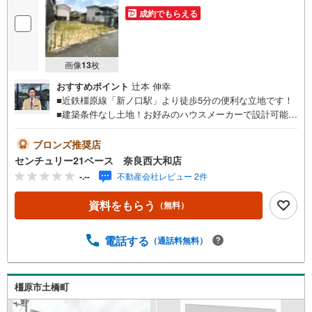
成約でもらえる
画像
13
枚
おすすめポイント
辻本 伸幸
■近鉄橿原線「新ノ口駅」より徒歩5分の便利な立地です！
■建築条件なし土地！お好みのハウスメーカーで設計可能！
◇ご案内について◇・水曜日も休まず営業中！・お仕事終
わりのお時間でもご見学可！・今から見たい！というお声
ブロンズ推奨店
にもご対応できます！◇住宅ローンもお任せください！
センチュリー21ベース 奈良西大和店
◇・提携銀行多数あり（地方銀行・都市銀行・信用金庫et
-.--
不動産会社レビュー 2件
c）・優遇後適用金利 0.875％～（審査内容により異なりま
す）--- ◇◇ Yahoo！不動産キャンペーン対象店舗 ◇◇ ----
資料をもらう
（無料）
当店で物件を成約いただくとPayPayボーナスライトがもら
える【Yahoo！不動産/物件ご成約キャンペーン】の対象に
なります。「資料をもらう」「見学予約をする」からエン
電話する
（通話料無料）
トリーください。※必ずYahoo！ JAPAN IDでログインのう
えお問い合わせください。-----------------------------
橿原市土橋町