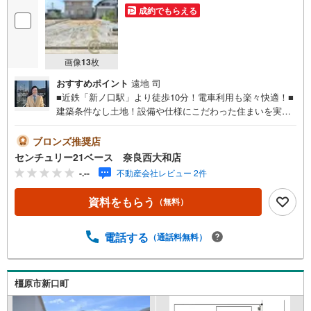
成約でもらえる
画像
13
枚
おすすめポイント
遠地 司
■近鉄「新ノ口駅」より徒歩10分！電車利用も楽々快適！■
建築条件なし土地！設備や仕様にこだわった住まいを実
現！◇ご案内について◇・水曜日も休まず営業中！・お仕
事終わりのお時間でもご見学可！・今から見たい！という
ブロンズ推奨店
お声にもご対応できます！◇住宅ローンもお任せくださ
センチュリー21ベース 奈良西大和店
い！◇・提携銀行多数あり（地方銀行・都市銀行・信用金
-.--
不動産会社レビュー 2件
庫etc）・優遇後適用金利 0.875％～（審査内容により異な
ります）--- ◇◇ Yahoo！不動産キャンペーン対象店舗 ◇◇
資料をもらう
（無料）
----当店で物件を成約いただくとPayPayボーナスライトが
もらえる【Yahoo！不動産/物件ご成約キャンペーン】の対
象になります。「資料をもらう」「見学予約をする」から
電話する
（通話料無料）
エントリーください。※必ずYahoo！ JAPAN IDでログイン
のうえお問い合わせください。-----------------------------
橿原市新口町