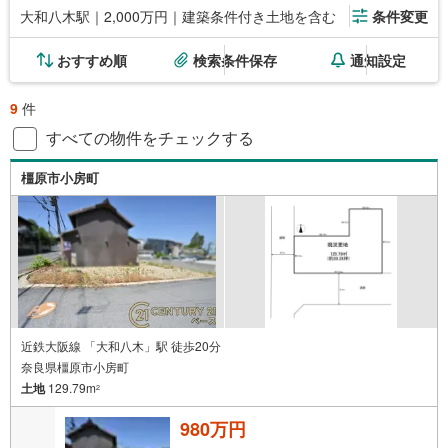
大和八木駅｜2,000万円｜建築条件付き土地を含む
条件変更
おすすめ順
検索条件保存
通知設定
9
件
すべての物件をチェックする
橿原市小房町
近鉄大阪線 「大和八木」駅 徒歩20分
奈良県橿原市小房町
土地
129.79m
2
980万円