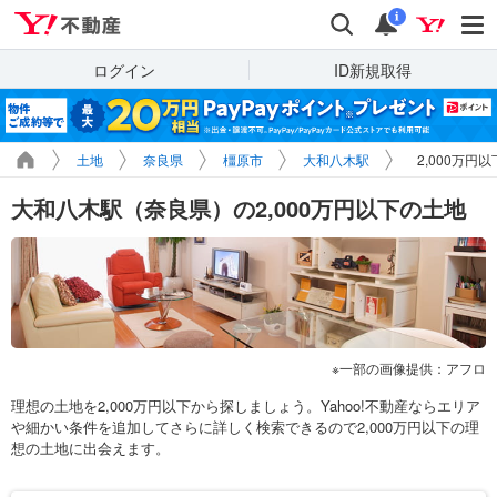
Yahoo!不動産
検索
通知
i
ログイン
ID新規取得
土地
奈良県
橿原市
大和八木駅
2,000万円
大和八木駅（奈良県）の2,000万円以下の土地
一部の画像提供：アフロ
理想の土地を2,000万円以下から探しましょう。Yahoo!不動産ならエリア
や細かい条件を追加してさらに詳しく検索できるので2,000万円以下の理
想の土地に出会えます。