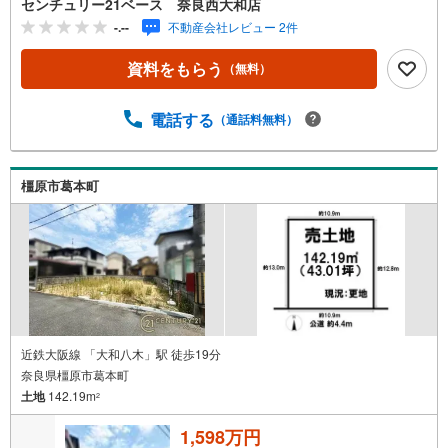
センチュリー21ベース 奈良西大和店
い！◇・提携銀行多数あり（地方銀行・都市銀行・信用金
-.--
不動産会社レビュー 2件
庫etc）・優遇後適用金利 0.875％～（審査内容により異な
ります）--- ◇◇ Yahoo！不動産キャンペーン対象店舗 ◇◇
資料をもらう
（無料）
----当店で物件を成約いただくとPayPayボーナスライトが
もらえる【Yahoo！不動産/物件ご成約キャンペーン】の対
象になります。「資料をもらう」「見学予約をする」から
電話する
（通話料無料）
エントリーください。※必ずYahoo！ JAPAN IDでログイン
のうえお問い合わせください。-----------------------------
橿原市葛本町
近鉄大阪線 「大和八木」駅 徒歩19分
奈良県橿原市葛本町
土地
142.19m
2
1,598万円