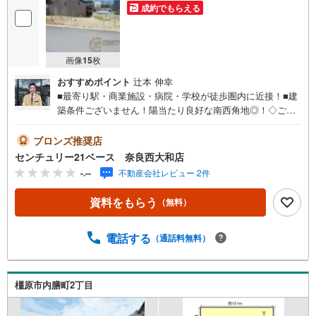
成約でもらえる
画像
15
枚
おすすめポイント
辻本 伸幸
■最寄り駅・商業施設・病院・学校が徒歩圏内に近接！■建
築条件ございません！陽当たり良好な南西角地◎！◇ご案
内について◇・水曜日も休まず営業中！・お仕事終わりの
お時間でもご見学可！・今から見たい！というお声にもご
ブロンズ推奨店
対応できます！◇住宅ローンもお任せください！◇・提携
センチュリー21ベース 奈良西大和店
銀行多数あり（地方銀行・都市銀行・信用金庫etc）・優遇
-.--
不動産会社レビュー 2件
後適用金利 0.875％～（審査内容により異なります）--- ◇
◇ Yahoo！不動産キャンペーン対象店舗 ◇◇ ----当店で物
資料をもらう
（無料）
件を成約いただくとPayPayボーナスライトがもらえる【Y
ahoo！不動産/物件ご成約キャンペーン】の対象になりま
す。「資料をもらう」「見学予約をする」からエントリー
電話する
（通話料無料）
ください。※必ずYahoo！ JAPAN IDでログインのうえお問
い合わせください。-----------------------------
橿原市内膳町2丁目