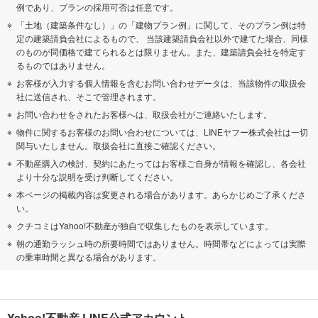
例であり、プランの採用可否は任意です。
「土地（建築条件なし）」の「建物プラン例」に関して、そのプラン例は特
定の建築請負会社によるもので、 当該建築請負会社以外で建てた場合、同様
のものが同価格で建てられるとは限りません。また、建築請負会社を特定す
るものではありません。
お客様が入力する個人情報を含むお問い合わせデータは、当該物件の取扱会
社に送信され、そこで管理されます。
お問い合わせをされたお客様へは、取扱会社がご連絡いたします。
物件に関するお客様のお問い合わせについては、LINEヤフー株式会社は一切
関与いたしません。取扱会社に直接ご確認ください。
不動産購入の検討、契約にあたってはお客様ご自身が情報を確認し、各会社
より十分な説明を受け判断してください。
本ページの掲載内容は変更される場合があります。あらかじめご了承くださ
い。
クチコミはYahoo!不動産が独自で収集したものを表示しています。
朝の通勤ラッシュ時の所要時間ではありません。時間帯などによっては実際
の乗車時間と異なる場合があります。
Yahoo!不動産 LINE公式アカウント