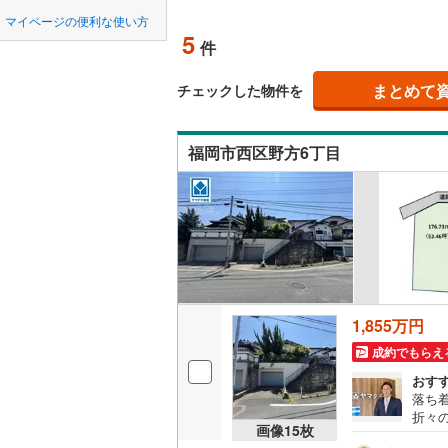
中国
鳥取
北上線
(
1
)
マイページの便利な使い方
オンライ
5
件
山田線
(
6
)
四国
徳島
大湊線
(
0
)
まとめて
オンライ
チェックした物件を
九州・沖縄
福岡
只見線
(
4
)
福岡市西区野方6丁目
奥羽本線
(
男鹿線
(
1
)
0
0
0
0
0
0
該当物件
該当物件
該当物件
該当物件
該当物件
該当物件
件
件
件
件
件
件
羽越本線
(
飯山線
(
0
)
湘南新宿
1,855万円
(
810
)
成約でもらえ
外房線
(
76
おす
落ち
成田線
(
14
折々
画像
15
枚
50
東金線
(
27