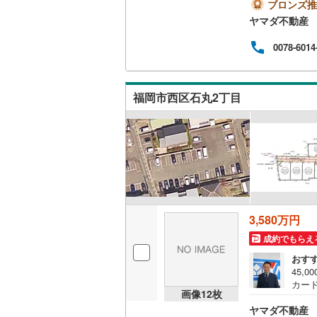
たい
ブロンズ推
4分
ヤマダ不動産
南武線
(
23
校:徒
をこ
0078-6014
横浜線
(
90
案や
ご相
相模線
(
72
福岡市西区石丸2丁目
五日市線
(
篠ノ井線
(
常磐線（
伊東線
(
47
身延線
(
16
3,580万円
武豊線
(
38
成約でもらえ
関西本線（
おす
45,
カード
参宮線
(
3
)
画像
12
枚
用不可
ヤマダ不動産
ドプ
大糸線（J