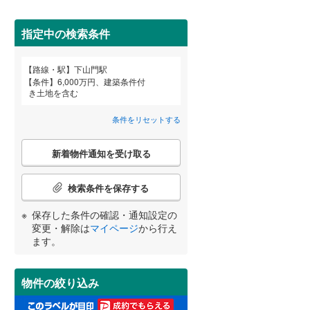
田沢湖線
(
5
)
指定中の検索条件
八戸線
(
0
)
磐越西線
(
33
)
詳しく見る
路線・駅
下山門駅
宮崎
鹿児島
沖縄
条件
6,000万円、建築条件付
陸羽西線
(
1
)
き土地を含む
左沢線
(
23
)
条件をリセットする
津軽線
(
2
)
こ
する
る
条件をリセットする
条件をリセットする
条件をリセットする
条件をリセットする
条件をリセットする
条件をリセットする
新着物件通知を受け取る
の
信越本線
(
33
)
検
索
検索条件を保存する
弥彦線
(
0
)
条
件
保存した条件の確認・通知設定の
総武本線
(
788
)
で
変更・解除は
マイページ
から行え
通
ます。
知
京葉線
(
89
)
を
受
久留里線
(
175
)
物件の絞り込み
け
取
山手線
(
4
)