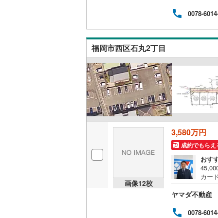
もり
産」
0078-6014
越美北線
(
＾＾本
ト！
氷見線
(
2
)
校・
福岡市西区石丸2丁目
も心
紀勢本線（
引渡
りな
桜島線
(
8
)
校:徒
加古川線
(
赤穂線
(
38
宇野線
(
26
3,580万円
福塩線
(
67
成約でもらえ
岩徳線
(
22
おす
45,
小野田線
(
カード
画像
12
枚
用不可
舞鶴線
(
1
)
ヤマダ不動産
ドプ
もり
産」
木次線
(
1
)
0078-6014