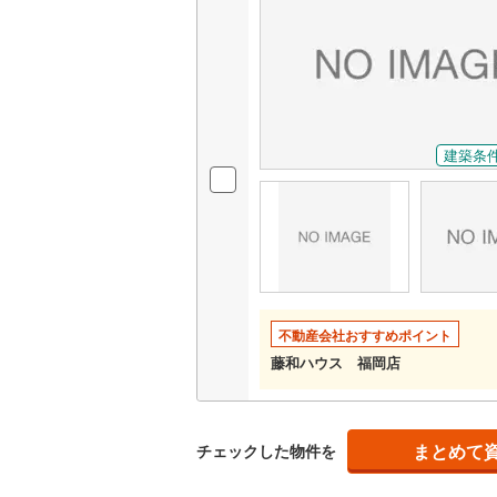
名古屋市
名古屋市
京都市営
建築条
OsakaMe
OsakaMe
OsakaMe
福岡市地
不動産会社おすすめポイント
藤和ハウス 福岡店
私鉄・その他
札幌市電
(
道南いさ
阿武隈急
まとめて
チェックした物件を
秋田内陸