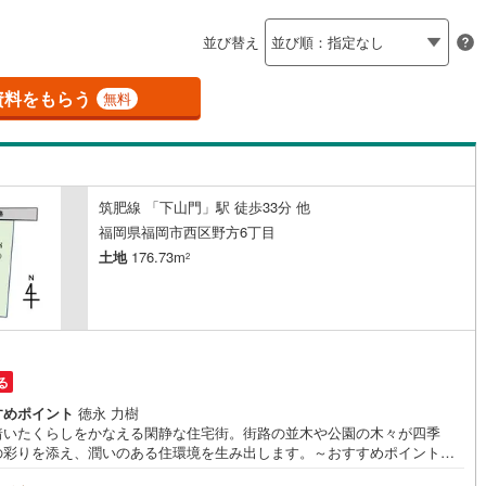
島根
岡山
広島
山口
釜石線
(
0
)
ン内見(相談)可
（
5
）
IT重説可
（
2
）
並び替え
花輪線
(
1
)
香川
愛媛
高知
保存した条件を見る
磐越東線
(
37
)
資料をもらう
ン対応とは？
無料
佐賀
長崎
熊本
大分
陸羽東線
(
22
)
57
)
米坂線
(
0
)
筑肥線 「下山門」駅 徒歩33分 他
五能線
(
0
)
この条件で検索する
この条件で検索する
この条件で検索する
この条件で検索する
この条件で検索する
この条件で検索する
市区町村以下を選択
市区町村を選択す
駅を選択する
福岡県福岡市西区野方6丁目
5
)
白新線
(
5
)
土地
176.73m
2
越後線
(
17
)
ライン（宇都宮～逗子）
湘南新宿ライン（前橋～小田原）
(
959
)
る
1
)
内房線
(
479
)
すめポイント
徳永 力樹
着いたくらしをかなえる閑静な住宅街。街路の並木や公園の木々が四季
5
)
鹿島線
(
3
)
の彩りを添え、潤いのある住環境を生み出します。～おすすめポイント～■
坪以上のゆとりある敷地■建築条件なし！コスト調整やこだわり設計を優先し
9
)
東海道本線
(
562
)