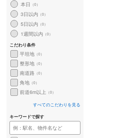
本日
（
0
）
和歌山線
(
168
)
3日以内
（
0
）
東西線
(
25
)
5日以内
（
0
）
予讃線
(
31
)
1週間以内
（
0
）
高徳線
(
21
)
こだわり条件
牟岐線
(
9
)
平坦地
（
0
）
整形地
（
0
）
山陽本線（JR九州）
(
8
)
南道路
（
0
）
篠栗線
(
49
)
角地
（
0
）
指宿枕崎線
(
244
)
前道6m以上
（
0
）
筑肥線
(
45
)
すべてのこだわりを見る
久大本線
(
59
)
キーワードで探す
日田彦山線
(
19
)
筑豊本線
(
46
)