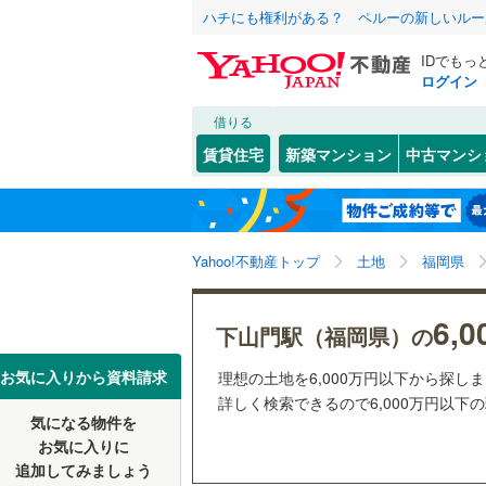
ハチにも権利がある？ ペルーの新しいルー
IDでもっ
ログイン
借りる
北海道
JR
北海道
函館本線
(
こだわり条件
配置、向き、
賃貸住宅
新築マンション
中古マンシ
石勝線
(
0
)
前道6m
東北
青森
根室本線
(
(
13
)
(
5
)
(
7
平坦地
（
関東
東京
石北本線
(
Yahoo!不動産トップ
土地
福岡県
販売、価格、
常磐線
(
56
信越・北陸
新潟
6,
更地渡し
下山門駅（福岡県）の
(
1
)
(
2
)
(
0
高崎線
(
46
東海
愛知
お気に入りから資料請求
理想の土地を6,000万円以下から探し
立地
両毛線
(
26
詳しく検索できるので6,000万円以下
烏山線
(
91
気になる物件を
最寄りの
近畿
大阪
お気に入りに
(
0
)
(
0
)
(
0
石巻線
(
44
追加してみましょう
オンライン対