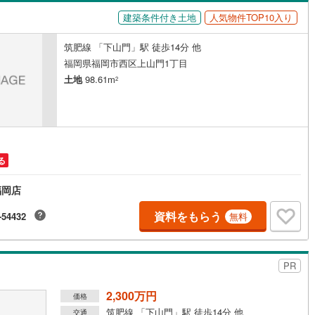
で最大115万円の助成が受けられる大チャンスです！住宅ローン減税などの
優遇についても、わかりやすく丁寧にご説明いたします。最後に圧倒的な
10
)
宮崎空港線
(
4
)
建築条件付き土地
人気物件TOP10入り
ード感と適切な相場観で全力サポート！不動産の悩みは福重へ、ぜひお気
お問合せください。
線
(
339
)
上越新幹線
(
144
)
筑肥線 「下山門」駅 徒歩14分 他
福岡県福岡市西区上山門1丁目
線
(
157
)
北陸新幹線
(
221
)
土地
98.61m
2
線
(
154
)
北陸新幹線（JR西日本）
(
8
)
幹線
(
1
)
地下鉄南北線
(
11
)
札幌市営地下鉄東西線
(
13
)
る
下鉄南北線
(
225
)
仙台市地下鉄東西線
(
82
)
福岡店
ロ丸ノ内線
(
18
)
東京メトロ丸ノ内方南支線
(
10
)
資料をもらう
-54432
無料
ロ東西線
(
87
)
東京メトロ千代田線
(
36
)
ロ半蔵門線
(
5
)
東京メトロ南北線
(
25
)
PR
線
(
16
)
都営三田線
(
27
)
2,300万円
価格
戸線
(
26
)
横浜市営地下鉄ブルーライン
(
304
)
筑肥線 「下山門」駅 徒歩14分 他
交通