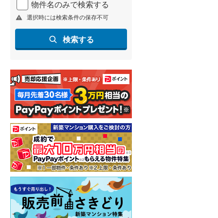
物件名のみで検索する
北海道新幹線
(
1
)
選択時には検索条件の保存不可
山形新幹線
(
248
)
検索する
東海道新幹線
(
362
)
九州新幹線
(
141
)
札幌市営地下鉄東豊線
(
9
)
東京メトロ銀座線
(
1
)
東京メトロ日比谷線
(
8
)
東京メトロ有楽町線
(
44
)
東京メトロ副都心線
(
43
)
都営新宿線
(
155
)
横浜市営地下鉄グリーンライン