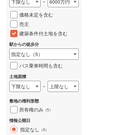
下限なし
6000万円
~
城端線
(
0
)
価格未定を含む
関西本線（JR西日本）
(
255
)
売主
大阪環状線
(
52
)
建築条件付土地を含む
山陽本線（JR西日本）
(
430
)
駅からの徒歩分
姫新線
(
123
)
指定なし
（
5
）
吉備線
(
23
)
バス乗車時間も含む
芸備線
(
60
)
土地面積
下限なし
上限なし
~
可部線
(
79
)
宇部線
(
2
)
敷地の権利形態
山陰本線
(
253
)
所有権のみ
（
5
）
境線
(
13
)
情報公開日
指定なし
（
5
）
奈良線
(
120
)