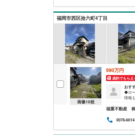
＾＾本
ト！
桜井線
(
65
校・
福岡市西区拾六町4丁目
も心
阪和線
(
15
引渡
りな
おおさか
校:徒
内子線
(
0
)
鳴門線
(
2
)
土讃線
(
10
990万円
鹿児島本
成約でもらえ
三角線
(
10
おす
◆ロ
長崎本線
(
情報
画像
10
枚
前の
佐世保線
(
福重不動産 
出す
まで
豊肥本線
(
記録
0078-6014
る」
日南線
(
20
令和