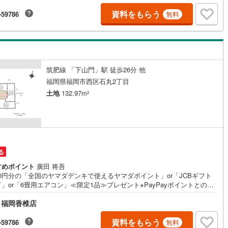
が出ている方！入居までの費用を抑えたい方！ぜひ、一度「ヤマダ不動
へご相談にお越しください！あらゆる不安や疑問に誠心誠意お応えします
資料をもらう
-59786
5
)
七尾線
(
2
)
無料
日見学可能4.5万円相当のヤマダポイントorJCBギフトカードプレゼン
■姪浜駅へアクセスしやすく、バス停まで徒歩約3分の軽快な立地＾＾■学
高山本線（JR西日本）
(
1
)
買い物施設・病院が徒歩圏内にそろう安心感＾＾■子育て世帯にも新生活に
強い暮らしやすい住環境もポイントです■建築条件なし・所有権・完成宅地
JR西日本）
(
117
)
湖西線
(
203
)
し予定という魅力を備えた新規分譲地■駐車スペースや庭、ゆとりある間取
ど、ライフスタイルに合わせた住まいを自由に計画できます＾＾石丸小学
筑肥線 「下山門」駅 徒歩26分 他
福知山線
(
217
)
歩約10分下山門中学校:徒歩約16分
福岡県福岡市西区石丸2丁目
53
)
播但線
(
121
)
土地
132.97m
2
)
津山線
(
15
)
)
伯備線
(
33
)
)
呉線
(
98
)
る
)
山口線
(
3
)
すめポイント
廣田 将吾
000円分の「全国のヤマダデンキで使えるヤマダポイント」or「JCBギフト
2
)
美祢線
(
0
)
」or「6畳用エアコン」≪限定1品≫プレゼント※PayPayポイントとの併
さらに、ご購入相談で来店後、Google口コミ投稿で2000円分のQUOカー
因美線
(
20
)
 福岡香椎店
レゼント！※一世帯2回まで土日祝日もご案内可能です＾＾既に他社で見積
が出ている方！入居までの費用を抑えたい方！ぜひ、一度「ヤマダ不動
へご相談にお越しください！あらゆる不安や疑問に誠心誠意お応えします
資料をもらう
草津線
(
67
)
-59786
無料