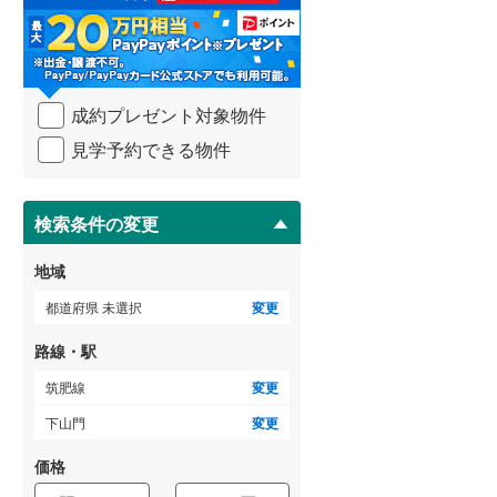
る
・
武蔵野線
(
780
)
条
件
横須賀線
(
247
)
を
成約プレゼント対象物件
マ
青梅線
(
305
)
イ
見学予約できる物件
ペ
小海線
(
36
)
ー
ジ
京浜東北線
(
655
)
に
検索条件の変更
総武線
(
451
)
保
存
地域
御殿場線
(
102
)
す
る
都道府県 未選択
変更
中央本線（JR東海）
(
361
)
路線・駅
太多線
(
77
)
筑肥線
変更
名松線
(
4
)
下山門
変更
東海道本線（JR西日本）
(
544
)
価格
小浜線
(
6
)