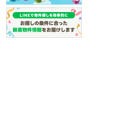
(
98
)
名古屋市営地下鉄鶴舞線
(
134
)
名古屋市営地下鉄名港線
(
59
)
OsakaMetro長堀鶴見緑地線
(
27
)
OsakaMetro谷町線
(
68
)
OsakaMetro千日前線
(
20
)
神戸市営地下鉄海岸線
(
4
)
福岡市地下鉄七隈線
(
143
)
函館市電宝来・谷地頭線
(
0
)
真岡鐵道
(
10
)
山形鉄道フラワー長井線
(
0
)
えちごトキめき鉄道妙高はねうまラ