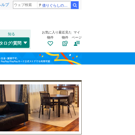
ヘルプ
借りぐらしのアリエッティ 耳をすませば
検索
お気に入り
最近見た
マイ
知る
物件
物件
ページ
千歳線
(
9
)
タログ/質問
日高本線
(
0
)
南道路
（
0
）
福島
宗谷本線
(
0
)
(
0
)
(
0
)
(
1
)
古家あり
（
2
）
栃木
群馬
山梨
東北本線
(
1,015
)
川越線
(
283
)
(
0
)
(
0
)
(
0
)
吾妻線
(
27
)
日光線
(
126
)
仙石線
(
159
)
小学校まで1km以内
（
2
）
和歌山
大船渡線
(
1
)