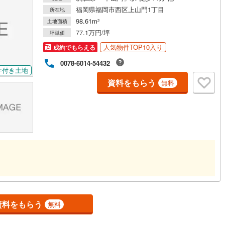
福岡県福岡市西区上山門1丁目
所在地
98.61m
土地面積
2
営地下鉄東山線
(
204
)
名古屋市営地下鉄名城線
(
182
)
77.1万円/坪
坪単価
営地下鉄桜通線
(
134
)
名古屋市営地下鉄上飯田線
(
40
)
人気物件TOP10入り
成約でもらえる
0078-6014-54432
地下鉄烏丸線
(
102
)
京都市営地下鉄東西線
(
107
)
件付き土地
資料をもらう
tro今里筋線
(
45
)
OsakaMetro御堂筋線
(
62
)
無料
tro四つ橋線
(
13
)
OsakaMetro中央線
(
27
)
tro堺筋線
(
3
)
神戸市営地下鉄西神・山手線
(
42
)
下鉄空港線
(
48
)
福岡市地下鉄箱崎線
(
2
)
3
)
函館市電
(
0
)
りび鉄道
(
0
)
わたらせ渓谷鐵道
(
19
)
行
(
42
)
会津鉄道
(
4
)
資料をもらう
無料
縦貫鉄道
(
0
)
しなの鉄道北しなの線
(
4
)