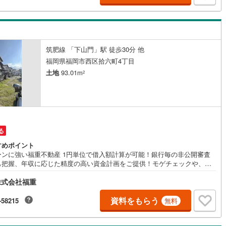
日見学可能4.5万円相当のヤマダポイントorJCBギフトカードプレゼン
■姪浜駅へアクセスしやすく、バス停まで徒歩約3分の軽快な立地＾＾■学
)
片町線
(
103
)
買い物施設・病院が徒歩圏内にそろう安心感＾＾■子育て世帯にも新生活に
強い暮らしやすい住環境もポイントです■建築条件なし・所有権・完成宅地
2
)
関西空港線
(
2
)
し予定という魅力を備えた新規分譲地■駐車スペースや庭、ゆとりある間取
ど、ライフスタイルに合わせた住まいを自由に計画できます＾＾石丸小学
筑肥線 「下山門」駅 徒歩30分 他
東線
(
59
)
本四備讃線
(
7
)
歩約10分下山門中学校:徒歩約16分
福岡県福岡市西区拾六町4丁目
予土線
(
0
)
土地
93.01m
2
徳島線
(
6
)
1
)
土讃線
(
9
)
線
(
518
)
香椎線
(
62
)
る
)
肥薩線
(
3
)
すめポイント
ーンに強い福重不動産 1円単位で借入額計算が可能！銀行毎の非公開審査
17
)
唐津線
(
1
)
も把握、年収に応じた精度の高い資金計画をご提供！モゲチェックや、事
計算を伴わない審査丸投げはおやめください。審査に出す前にどの銀行に
2
)
大村線
(
1
)
株式会社福重
べきか、いくら借りられるかを計算してから出さないと、本当は3.990万円
借りられる方でも4.000万円で審査を出してしまうと「否決」になるかも…
60
)
日豊本線
(
308
)
も残ります。「勤続年数が短い」「自己資金がない」「他にも借入れがあ
資料をもらう
-58215
無料
などなど、あらゆる金融機関から解決の糸口をお探しいたします！現在、
)
吉都線
(
9
)
8年度の「福岡市子育て世帯市内引越し応援事業」が開始されており、条件