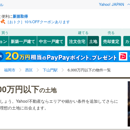
Yahoo! JAPAN
ル
と便利に
新規取得
［おトク］10％OFFクーポンあります
検索条件を保存しました
買う
建てる
売る
29
)
札沼線
(
7
)
建ち方、日当たり
ョン
新築一戸建て
中古一戸建て
注文住宅
土地
売却査定
カ
この検索条件の新着物件通知は、
マイページ
から設定できます。
室蘭本線
(
6
)
以上
（
0
）
角地
（
0
）
岩手
宮城
秋田
山形
23
)
富良野線
(
0
)
美咲が丘
)
(
12
)
(
12
)
(
3
)
(
3
)
(
5
)
0
）
整形地
（
0
）
(
0
)
下山門駅、6,000万円、建築条件付き土地を含む
神奈川
埼玉
千葉
茨城
1
)
釧網本線
(
0
)
福岡市
西区
下山門駅
6,000万円以下の物件一覧
契約、入居関連など
0
)
水郡線
(
132
)
長野
富山
石川
福井
000万円以下
（
0
）
第一種低層住居専用地域
（
2
）
の土地
虹ノ松原
)
(
1
)
(
2
)
(
1
)
(
0
)
(
1
)
9
)
上越線
(
48
)
(
2
)
閉じる
閉じる
お気に入りリストを見る
お気に入りリストを見る
閉じる
閉じる
岐阜
静岡
三重
ましょう。Yahoo!不動産ならエリアや細かい条件を追加してさらに
検索条件を保存する
4
)
水戸線
(
48
)
の理想の土地に出会えます。
)
仙山線
(
157
)
マイページ
駅が始発駅
（
0
）
海まで2km以内
（
0
）
兵庫
京都
滋賀
奈良
)
(
0
)
(
0
)
(
0
)
(
0
)
(
3
)
)
気仙沼線
(
3
)
応