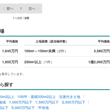
前へ
1
次へ
道
(
10
)
北越急行ほくほく線
(
1
)
1
〜
5
件 /
5
件
て銀河鉄道
(
6
)
青い森鉄道
(
4
)
場
弘南線
(
0
)
弘南鉄道大鰐線
(
0
)
鉄道鳥海山ろく線
(
1
)
福島交通飯坂線
(
39
)
平均価格
土地面積（該当物件数）
平均価格
長野線
(
4
)
上田電鉄別所線
(
3
)
1,645万円
100m
～150m
未満
（
2
件）
3,580万円
2
2
イトレール
(
99
)
関東鉄道竜ケ崎線
(
8
)
1,855万円
250m
以上
（
1
件）
1億2,000万円
2
鉄道大洗鹿島線
(
125
)
ひたちなか海浜鉄道湊線
(
9
)
を表示しています。
67
)
千葉都市モノレール
(
134
)
ら探す
鉄道上毛線
(
86
)
秩父鉄道
(
57
)
線
(
48
)
つくばエクスプレス
(
184
)
00m2以上
100坪・面積330m2以上
古家付き土地
地域
1,000万円以下
1,500万円以下
2,000万円以下
398
)
京成押上線
(
27
)
万円以下
5,000万円以下
平坦地