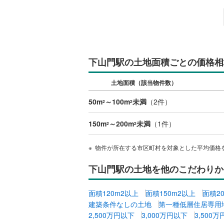
いすみ鉄
IGRいわ
下山門駅の土地面積ごとの価格相
弘南鉄道
由利高原
土地面積（該当物件数）
長野電鉄
50m
～100m
未満
（
2
件）
2
2
宇都宮ラ
150m
～200m
未満
（
1
件）
2
2
鹿島臨海
物件が所在する市区町村を対象とした平均価格
小湊鐵道
(
下山門駅の土地を他のこだわりか
上毛電気
流鉄流山
面積120m2以上
面積150m2以上
面積2
建築条件なしの土地
第一種低層住居専用
京成本線
(
2,500万円以下
3,000万円以下
3,500