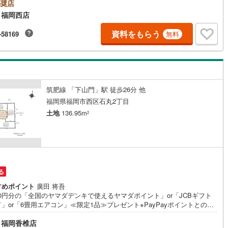
方におすすめです！■西鉄バス「拾六町団地南」徒歩4分！「橋本駅」徒歩2
奨店
なので静かさと利便性を兼ね備えた地点です壱岐小学校:徒歩約6分壱岐中学
 福岡西店
8
)
鶴見線
(
48
)
歩約8分年間1600件の相談実績頭金0円可能！私たちは住宅ローンのお悩み
れまでにたくさんお受けしてきました＾＾お客様に合った金融機関のご提
資料をもらう
-58169
無料
3
)
根岸線
(
104
)
、将来を見越した無理のないご返済プランの作成もしています！ぜひ一度
談下さい。
8
)
中央本線（JR東日本）
(
907
)
165
)
八高線
(
687
)
筑肥線 「下山門」駅 徒歩26分 他
10
)
大糸線（JR東日本）
(
11
)
福岡県福岡市西区石丸2丁目
各駅停車）
(
237
)
埼京線
(
285
)
土地
136.95m
2
)
東海道本線（JR東海）
(
914
)
8
)
飯田線
(
355
)
)
高山本線（JR東海）
(
45
)
る
JR東海）
(
86
)
紀勢本線（JR東海）
(
10
)
すめポイント
廣田 将吾
000円分の「全国のヤマダデンキで使えるヤマダポイント」or「JCBギフト
」or「6畳用エアコン」≪限定1品≫プレゼント※PayPayポイントとの併
博多南線
(
27
)
さらに、ご購入相談で来店後、Google口コミ投稿で2000円分のQUOカー
 福岡香椎店
レゼント！※一世帯2回まで土日祝日もご案内可能です＾＾既に他社で見積
R西日本）
(
1
)
北陸本線
(
34
)