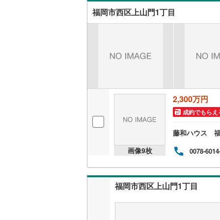
次第
税制
後藤寺線
(
福岡市西区上山門1丁目
スピ
軽に
東北新幹
秋田新幹
山陽新幹
西九州新
2,300万円
地下鉄
札幌市営
成約でもらえ
仙台市地
藤和ハウス 
東京メト
画像
9
枚
0078-6014
東京メト
東京メト
福岡市西区上山門1丁目
都営浅草
都営大江