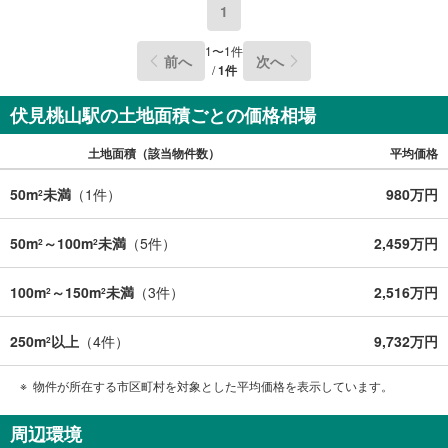
1
1
〜
1
件
前へ
次へ
/
1
件
伏見桃山駅の土地面積ごとの価格相場
土地面積（該当物件数）
平均価格
50m
未満
（
1
件）
980万円
2
50m
～100m
未満
（
5
件）
2,459万円
2
2
100m
～150m
未満
（
3
件）
2,516万円
2
2
250m
以上
（
4
件）
9,732万円
2
物件が所在する市区町村を対象とした平均価格を表示しています。
周辺環境