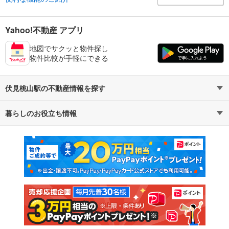
Yahoo!不動産 アプリ
地図でサクッと物件探し
物件比較が手軽にできる
伏見桃山駅の不動産情報を探す
暮らしのお役立ち情報
不動産・住宅
賃貸住宅
マンションカタログ
教えて！住まいの先生
新築マンション
中古マンション
新築一戸建て
中古一戸建て
注文住宅
土地
売却査定