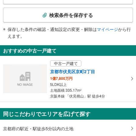
検
索
検索条件を保存する
条
件
保存した条件の確認・通知設定の変更・解除は
マイページ
から行
で
えます。
通
知
おすすめの中古一戸建て
を
受
中古一戸建て
け
京都市伏見区京町2丁目
取
1億7,800万円
る
5LDK以上
・
土地面積 335.17m
2
条
京阪本線 「伏見桃山」駅 徒歩4分
件
を
マ
同じこだわりでエリアを広げて探す
イ
ペ
京都府の駅近・駅徒歩5分以内の土地
ー