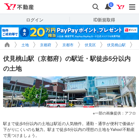
Yahoo!不動産
検索
通知
i
ログイン
ID新規取得
土地
京都府
京都市
伏見区
伏見桃山駅
伏見桃山駅（京都府）の駅近・駅徒歩5分以内
の土地
一部の画像提供：アフロ
駅まで徒歩5分以内の土地は駅近の人気物件。通勤・通学が便利で価値が
下がりにくいのも魅力。駅まで徒歩5分以内の理想の土地をYahoo!不動産
で見つけましょう。