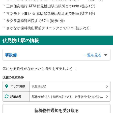
三井住友銀行 ATM 伏見桃山駅出張所まで68m (徒歩1分)
マツモトキヨシ 薬 京阪伏見桃山駅店まで64m (徒歩1分)
サクラ堂歯科医院まで67m (徒歩1分)
さかなか歯科桃山駅前クリニックまで97m (徒歩2分)
伏見桃山駅の情報
駅設備
一覧を見る
バリアフリー状況
気になる物件がなかったら
条件を変更しよう！
※段差なしでの移動経路
（○：有り △：要駅員設備 ×：無し）
現在の検索条件
地上⇔改札⇔ホーム：○
エレベータ
伏見桃山駅
エリア/路線
・各ホーム⇔改札
・改札⇔地上
駅徒歩5分以内｜価格未定を含む｜建築条件付き土地を含む
詳細条件
トイレ
こ
《多機能トイレ》
新着物件通知を受け取る
・改札内
の