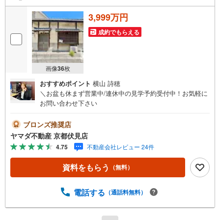
3,999万円
成約でもらえる
画像
36
枚
おすすめポイント
横山 詩穂
＼お盆も休まず営業中/連休中の見学予約受付中！お気軽に
お問い合わせ下さい
ブロンズ推奨店
ヤマダ不動産 京都伏見店
4.75
不動産会社レビュー 24件
資料をもらう
（無料）
電話する
（通話料無料）