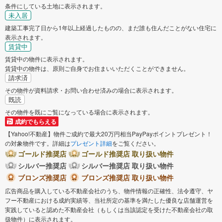
条件にしている土地に表示されます。
未入居
建築工事完了日から1年以上経過したものの、まだ誰も住んだことがない住宅に
表示されます。
賃貸中
賃貸中の物件に表示されます。
賃貸中の物件は、原則ご自身でお住まいいただくことができません。
請求済
その物件が資料請求・お問い合わせ済みの場合に表示されます。
既読
その物件を既にご覧になっている場合に表示されます。
成約でもらえる
【Yahoo!不動産】物件ご成約で最大20万円相当PayPayポイントプレゼント！
の対象物件です。詳細は
プレゼント詳細
をご覧ください。
ゴールド推奨店
ゴールド推奨店 取り扱い物件
シルバー推奨店
シルバー推奨店 取り扱い物件
ブロンズ推奨店
ブロンズ推奨店 取り扱い物件
広告商品を購入している不動産会社のうち、物件情報の正確性、法令遵守、ヤ
フー不動産における成約実績等、当社所定の基準を満たした優良な店舗運営を
実践していると認めた不動産会社（もしくは当該認定を受けた不動産会社の取
扱物件）に表示されます。