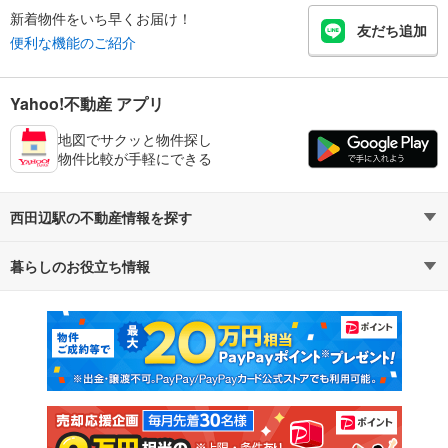
新着物件をいち早くお届け！
友だち追加
便利な機能のご紹介
Yahoo!不動産 アプリ
地図でサクッと物件探し
物件比較が手軽にできる
西田辺駅の不動産情報を探す
暮らしのお役立ち情報
不動産・住宅
賃貸住宅
マンションカタログ
教えて！住まいの先生
新築マンション
中古マンション
新築一戸建て
中古一戸建て
注文住宅
土地