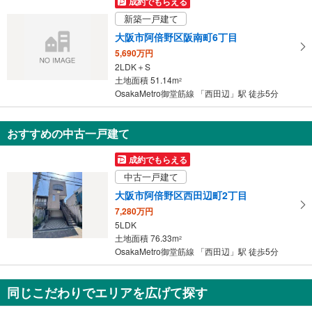
成約でもらえる
イ
新築一戸建て
ペ
大阪市阿倍野区阪南町6丁目
ー
5,690万円
ジ
2LDK＋S
に
土地面積 51.14m
2
保
OsakaMetro御堂筋線 「西田辺」駅 徒歩5分
存
す
おすすめの中古一戸建て
る
成約でもらえる
中古一戸建て
大阪市阿倍野区西田辺町2丁目
7,280万円
5LDK
土地面積 76.33m
2
OsakaMetro御堂筋線 「西田辺」駅 徒歩5分
同じこだわりでエリアを広げて探す