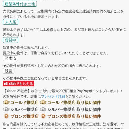
建築条件付き土地
売買契約にあたって一定期間内に特定の建設会社と建築請負契約を結ぶことを
条件にしている土地に表示されます。
未入居
建築工事完了日から1年以上経過したものの、まだ誰も住んだことがない住宅に
表示されます。
賃貸中
賃貸中の物件に表示されます。
賃貸中の物件は、原則ご自身でお住まいいただくことができません。
請求済
その物件が資料請求・お問い合わせ済みの場合に表示されます。
既読
その物件を既にご覧になっている場合に表示されます。
成約でもらえる
【Yahoo!不動産】物件ご成約で最大20万円相当PayPayポイントプレゼント！
の対象物件です。詳細は
プレゼント詳細
をご覧ください。
ゴールド推奨店
ゴールド推奨店 取り扱い物件
シルバー推奨店
シルバー推奨店 取り扱い物件
ブロンズ推奨店
ブロンズ推奨店 取り扱い物件
広告商品を購入している不動産会社のうち、物件情報の正確性、法令遵守、ヤ