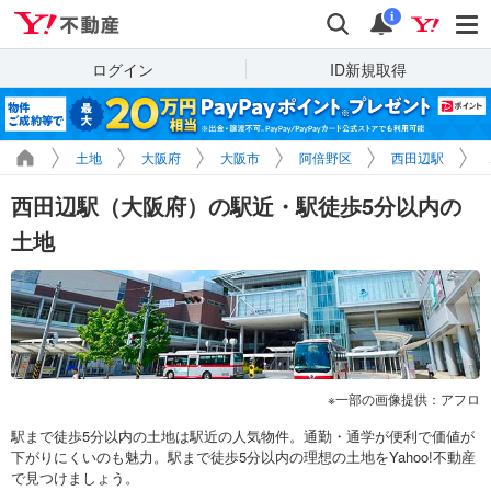
Yahoo!不動産
検索
通知
i
ログイン
ID新規取得
土地
大阪府
大阪市
阿倍野区
西田辺駅
西田辺駅（大阪府）の駅近・駅徒歩5分以内の
土地
一部の画像提供：アフロ
駅まで徒歩5分以内の土地は駅近の人気物件。通勤・通学が便利で価値が
下がりにくいのも魅力。駅まで徒歩5分以内の理想の土地をYahoo!不動産
で見つけましょう。