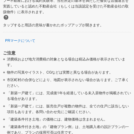
フー不動産における成約実績等、当社所定の基準を満たした優良な店舗運営を
実践していると認めた不動産会社（もしくは当該認定を受けた不動産会社の取
扱物件）に表示されます。
タップすると用語の意味が書かれたポップアップが開きます。
PRマークについて
ご注意
消費税および地方消費税の対象となる場合は税込み価格が表示されていま
す。
物件の写真やイラスト、CGなどは実際と異なる場合があります。
市区町村の合併などにより、地図が表示されない場合があります。ご了承く
ださい。
「新築一戸建て」には、完成後1年を経過している未入居物件が掲載されてい
る場合があります。
「新築一戸建て」には、販売住戸が複数の物件は、全ての住戸に該当しない
項目もあります。各問い合わせ先にご確認ください。
「建築条件付き土地」の価格には、建物価格は含まれません。
「建築条件付き土地」の「建物プラン例」は、土地購入者の設計プランの一
例であり、プランの採用可否は任意です。