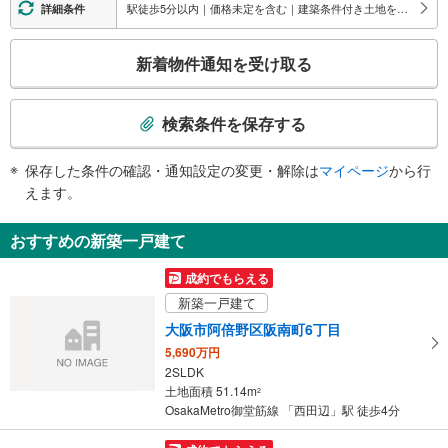
駅徒歩5分以内｜価格未定を含む｜建築条件付き土地を含む
詳細条件
こ
新着物件通知を受け取る
の
検
索
検索条件を保存する
条
件
保存した条件の確認・通知設定の変更・解除は
マイページ
から行
で
えます。
通
知
おすすめの新築一戸建て
を
受
成約でもらえる
け
新築一戸建て
取
大阪市阿倍野区阪南町6丁目
る
5,690万円
・
2SLDK
条
土地面積 51.14m
2
件
OsakaMetro御堂筋線 「西田辺」駅 徒歩4分
を
マ