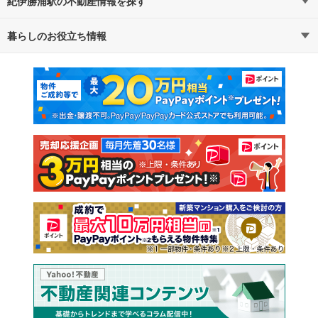
紀伊勝浦駅の不動産情報を探す
暮らしのお役立ち情報
不動産・住宅
賃貸住宅
マンションカタログ
教えて！住まいの先生
新築マンション
中古マンション
新築一戸建て
中古一戸建て
注文住宅
土地
売却査定