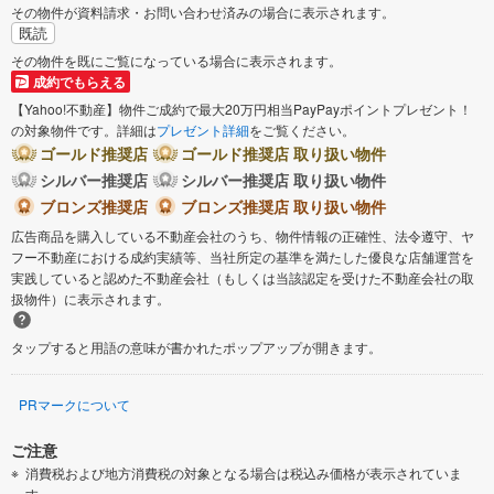
その物件が資料請求・お問い合わせ済みの場合に表示されます。
既読
その物件を既にご覧になっている場合に表示されます。
成約でもらえる
【Yahoo!不動産】物件ご成約で最大20万円相当PayPayポイントプレゼント！
の対象物件です。詳細は
プレゼント詳細
をご覧ください。
ゴールド推奨店
ゴールド推奨店 取り扱い物件
シルバー推奨店
シルバー推奨店 取り扱い物件
ブロンズ推奨店
ブロンズ推奨店 取り扱い物件
広告商品を購入している不動産会社のうち、物件情報の正確性、法令遵守、ヤ
フー不動産における成約実績等、当社所定の基準を満たした優良な店舗運営を
実践していると認めた不動産会社（もしくは当該認定を受けた不動産会社の取
扱物件）に表示されます。
タップすると用語の意味が書かれたポップアップが開きます。
PRマークについて
ご注意
消費税および地方消費税の対象となる場合は税込み価格が表示されていま
す。