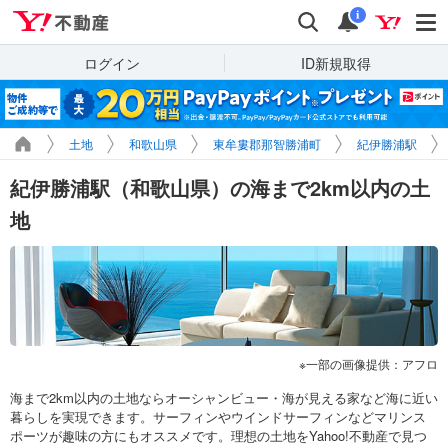
Yahoo!不動産
検索
通知
i
ログイン
ID新規取得
土地
和歌山県
東牟婁郡那智勝浦町
紀伊勝浦駅
紀伊勝浦駅（和歌山県）の海まで2km以内の土
地
一部の画像提供：アフロ
海まで2km以内の土地ならオーシャンビュー・海が見える家など海に近い
暮らしを実現できます。サーフィンやウインドサーフィンなどマリンス
ポーツが趣味の方にもオススメです。理想の土地をYahoo!不動産で見つ