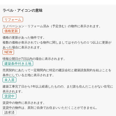
マ
イ
ラベル・アイコンの意味
ペ
リフォーム
ー
リノベーション・リフォーム済み（予定含む）の物件に表示されます。
ジ
価格更新
に
価格の更新があった物件です。
保
複数の価格が表示されている物件に関しましてはそのうちの１つ以上に更新が
存
あった場合に表示されます。
す
NEW
る
情報公開日が7日以内の場合に表示されます。
建築条件付き土地
売買契約にあたって一定期間内に特定の建設会社と建築請負契約を結ぶことを
条件にしている土地に表示されます。
未入居
建築工事完了日から1年以上経過したものの、まだ誰も住んだことがない住宅に
表示されます。
賃貸中
賃貸中の物件に表示されます。
賃貸中の物件は、原則ご自身でお住まいいただくことができません。
請求済