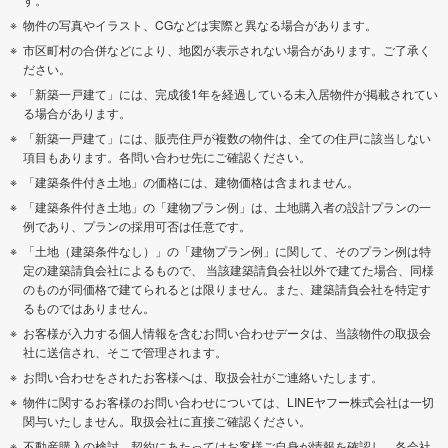
物件の写真やイラスト、CGなどは実際と異なる場合があります。
市区町村の合併などにより、地図が表示されない場合があります。ご了承く
ださい。
「新築一戸建て」には、完成後1年を経過している未入居物件が掲載されてい
る場合があります。
「新築一戸建て」には、販売住戸が複数の物件は、全ての住戸に該当しない
項目もあります。各問い合わせ先にご確認ください。
「建築条件付き土地」の価格には、建物価格は含まれません。
「建築条件付き土地」の「建物プラン例」は、土地購入者の設計プランの一
例であり、プランの採用可否は任意です。
「土地（建築条件なし）」の「建物プラン例」に関して、そのプラン例は特
定の建築請負会社によるもので、 当該建築請負会社以外で建てた場合、同様
のものが同価格で建てられるとは限りません。また、建築請負会社を特定す
るものではありません。
お客様が入力する個人情報を含むお問い合わせデータは、当該物件の取扱会
社に送信され、そこで管理されます。
お問い合わせをされたお客様へは、取扱会社がご連絡いたします。
物件に関するお客様のお問い合わせについては、LINEヤフー株式会社は一切
関与いたしません。取扱会社に直接ご確認ください。
不動産購入の検討、契約にあたってはお客様ご自身が情報を確認し、各会社