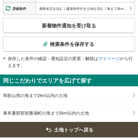
価格未定を含む｜建築条件付き土地を含む｜海まで2km以内
詳細条件
こ
新着物件通知を受け取る
の
検
索
検索条件を保存する
条
件
保存した条件の確認・通知設定の変更・解除は
マイページ
から行
で
えます。
通
知
同じこだわりでエリアを広げて探す
を
受
和歌山県の海まで2km以内の土地
け
取
る
東牟婁郡那智勝浦町の海まで2km以内の土地
・
条
土地トップへ戻る
件
を