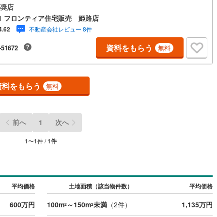
ない住まい～■なぜ建売価格で「理想」が叶うのか？ 施工から販売までグ
奨店
プ内で完結させることで中間コストを徹底カット。その分を「広さ」と
0
)
鶴見線
(
47
)
1 フロンティア住宅販売 姫路店
能」に還元しました■「お金の理想」も諦めない。専属FPによる無料相談
不動産会社レビュー 8件
4.62
計の「見える化」で安心を 教育費や老後資金など将来の出費を数値化。一
5
)
根岸線
(
111
)
の家計シミュレーションを作成します。 ・プロならではのアドバイス 「最
資料をもらう
-51672
無料
銀行は？」「今の年収で大丈夫？」といった疑問から住宅ローンの最大活
5
)
中央本線（JR東日本）
(
1,005
)
で、家計を守る具体的なプランをご提案「自分らしい家」と「安心できる
」どちらもフロンティアで叶えませんか？当日の現地見学・FP相談も受付
161
)
八高線
(
484
)
す
資料をもらう
無料
5
)
大糸線（JR東日本）
(
1
)
各駅停車）
(
200
)
埼京線
(
433
)
前へ
1
次へ
東海道本線（JR東海）
(
468
)
3
)
飯田線
(
219
)
1
〜
1
件 /
1
件
高山本線（JR東海）
(
2
)
JR東海）
(
28
)
紀勢本線（JR東海）
(
1
)
平均価格
土地面積（該当物件数）
平均価格
博多南線
(
12
)
600万円
100m
～150m
未満
（
2
件）
1,135万円
2
2
R西日本）
(
1
)
北陸本線
(
5
)