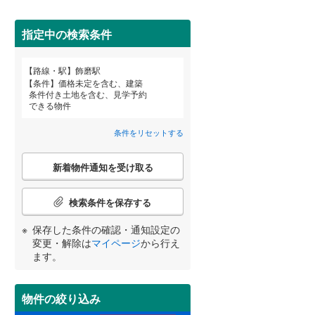
田沢湖線
(
1
)
指定中の検索条件
八戸線
(
0
)
磐越西線
(
25
)
詳しく見る
路線・駅
飾磨駅
宮崎
鹿児島
沖縄
条件
価格未定を含む、建築
陸羽西線
(
1
)
条件付き土地を含む、見学予約
できる物件
左沢線
(
3
)
条件をリセットする
津軽線
(
2
)
する
る
条件をリセットする
条件をリセットする
条件をリセットする
条件をリセットする
条件をリセットする
条件をリセットする
こ
信越本線
(
11
)
新着物件通知を受け取る
の
検
弥彦線
(
0
)
索
検索条件を保存する
条
総武本線
(
380
)
件
保存した条件の確認・通知設定の
で
変更・解除は
マイページ
から行え
通
ます。
京葉線
(
89
)
知
を
久留里線
(
156
)
受
物件の絞り込み
け
山手線
(
187
)