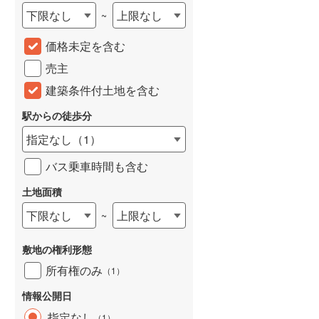
下限なし
上限なし
~
城端線
(
0
)
価格未定を含む
関西本線（JR西日本）
(
125
)
売主
大阪環状線
(
52
)
建築条件付土地を含む
山陽本線（JR西日本）
(
173
)
駅からの徒歩分
姫新線
(
14
)
指定なし
（
1
）
吉備線
(
1
)
バス乗車時間も含む
芸備線
(
41
)
土地面積
可部線
(
49
)
下限なし
上限なし
~
宇部線
(
1
)
敷地の権利形態
山陰本線
(
96
)
所有権のみ
（
1
）
境線
(
3
)
情報公開日
奈良線
(
103
)
指定なし
（
1
）