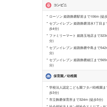
コンビニ
桜井線
(
54
阪和線
(
80
ローソン 姫路飾磨駅前まで106m (徒歩
セブンイレブン 姫路飾磨清水1丁目まで2
おおさか
歩4分)
内子線
(
0
)
ファミリーマート 姫路玉地店まで323m
分)
鳴門線
(
0
)
セブンイレブン 姫路飾磨中島まで542m
土讃線
(
50
分)
鹿児島本
セブンイレブン 姫路飾磨細江まで565m
分)
三角線
(
0
)
保育園／幼稚園
長崎本線
(
佐世保線
(
学校法人認定こども園フタバ幼稚園まで2
歩3分)
豊肥本線
(
市立飾磨保育所まで324m (徒歩5分)
日南線
(
4
)
社会福祉法人サン福祉会エミリア・サ