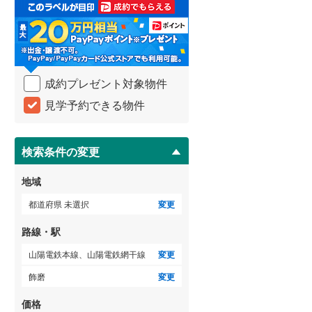
取
る
武蔵野線
(
709
)
・
条
横須賀線
(
299
)
件
を
青梅線
(
283
)
成約プレゼント対象物件
マ
イ
小海線
(
3
)
見学予約できる物件
ペ
ー
京浜東北線
(
816
)
ジ
に
検索条件の変更
総武線
(
650
)
保
存
御殿場線
(
19
)
地域
す
る
中央本線（JR東海）
(
314
)
都道府県 未選択
変更
太多線
(
58
)
路線・駅
名松線
(
0
)
山陽電鉄本線、山陽電鉄網干線
変更
飾磨
変更
東海道本線（JR西日本）
(
492
)
価格
小浜線
(
3
)