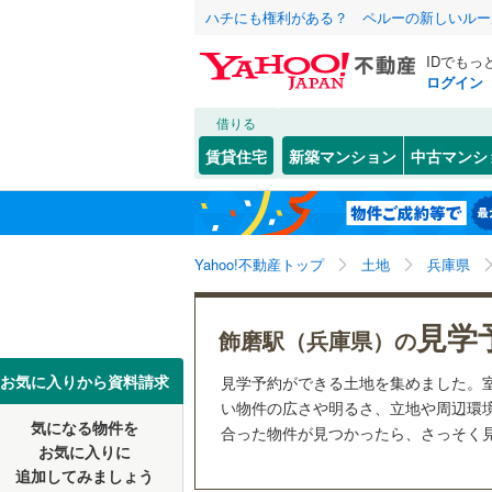
ハチにも権利がある？ ペルーの新しいルー
IDでもっ
ログイン
借りる
北海道
JR
北海道
函館本線
(
こだわり条件
配置、向き、
賃貸住宅
新築マンション
中古マンシ
石勝線
(
0
)
前道6m
東北
青森
根室本線
(
(
3
)
(
2
)
(
0
平坦地
（
関東
東京
石北本線
(
Yahoo!不動産トップ
土地
兵庫県
販売、価格、
常磐線
(
27
信越・北陸
新潟
見学
更地渡し
飾磨駅（兵庫県）の
(
0
)
(
0
)
(
3
高崎線
(
48
東海
愛知
お気に入りから資料請求
見学予約ができる土地を集めました。
立地
両毛線
(
10
い物件の広さや明るさ、立地や周辺環
烏山線
(
40
気になる物件を
最寄りの
合った物件が見つかったら、さっそく
近畿
大阪
お気に入りに
(
1
)
(
1
)
(
1
石巻線
(
44
追加してみましょう
オンライン対