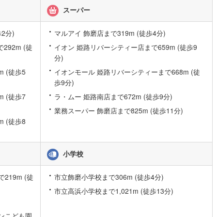
スーパー
)
片町線
(
79
)
)
関西空港線
(
0
)
2分)
マルアイ 飾磨店まで319m (徒歩4分)
92m (徒
イオン 姫路リバーシティー店まで659m (徒歩9
東線
(
56
)
本四備讃線
(
3
)
分)
予土線
(
0
)
 (徒歩5
イオンモール 姫路リバーシティーまで668m (徒
歩9分)
徳島線
(
1
)
 (徒歩7
ラ・ムー 姫路南店まで672m (徒歩9分)
)
土讃線
(
3
)
業務スーパー 飾磨店まで825m (徒歩11分)
線
(
128
)
香椎線
(
35
)
 (徒歩8
肥薩線
(
2
)
小学校
2
)
唐津線
(
1
)
0
)
大村線
(
0
)
19m (徒
市立飾磨小学校まで306m (徒歩4分)
市立高浜小学校まで1,021m (徒歩13分)
12
)
日豊本線
(
87
)
吉都線
(
0
)
ンこども園