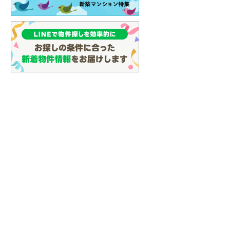
(
142
)
名古屋市営地下鉄鶴舞線
(
113
)
名古屋市営地下鉄名港線
(
34
)
OsakaMetro長堀鶴見緑地線
(
30
)
OsakaMetro谷町線
(
73
)
OsakaMetro千日前線
(
27
)
神戸市営地下鉄海岸線
(
6
)
福岡市地下鉄七隈線
(
101
)
函館市電宝来・谷地頭線
(
0
)
真岡鐵道
(
1
)
山形鉄道フラワー長井線
(
0
)
えちごトキめき鉄道妙高はねうまラ