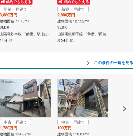
成約でもらえる
成約でもらえる
成約でも
新築一戸建て
新築一戸建て
新築一戸
3,880万円
2,880万円
3,680万円
道
(
4
)
北越急行ほくほく線
(
1
)
建物面積 77.75m
建物面積 127.52m
建物面積 113
2
2
て銀河鉄道
(
3
)
青い森鉄道
(
2
)
3LDK
3LDK
4LDK
山陽電鉄本線 「飾磨」駅 徒歩
山陽電鉄網干線 「飾磨」駅 徒
山陽電鉄網干
弘南線
(
0
)
弘南鉄道大鰐線
(
0
)
14分 他
歩54分 他
歩16分 他
鉄道鳥海山ろく線
(
0
)
福島交通飯坂線
(
31
)
長野線
(
1
)
上田電鉄別所線
(
1
)
この条件の一覧を見る
イトレール
(
44
)
関東鉄道竜ケ崎線
(
3
)
鉄道大洗鹿島線
(
16
)
ひたちなか海浜鉄道湊線
(
0
)
42
)
千葉都市モノレール
(
124
)
鉄道上毛線
(
9
)
秩父鉄道
(
19
)
線
(
39
)
つくばエクスプレス
(
164
)
中古一戸建て
中古一戸建て
成約でも
1,780万円
100万円
337
)
京成押上線
(
40
)
中古一戸
建物面積 134.82m
建物面積 110.81m
2
2
3,780万円