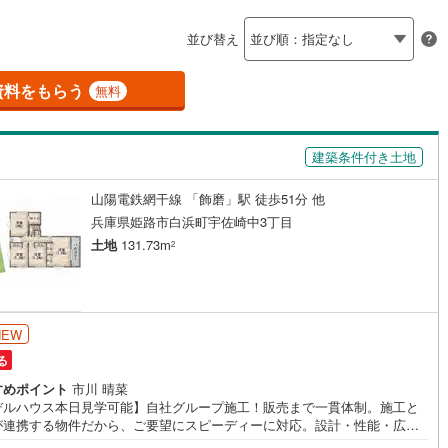
島根
岡山
広島
山口
釜石線
(
0
)
ン内見(相談)可
（
0
）
IT重説可
（
0
）
並び替え
花輪線
(
1
)
香川
愛媛
高知
)
(
1
)
(
0
)
(
3
)
(
10
)
保存した条件を見る
磐越東線
(
20
)
資料をもらう
ン対応とは？
無料
佐賀
長崎
熊本
大分
陸羽東線
(
21
)
建築条件付き土地
23
)
米坂線
(
0
)
山陽電鉄網干線 「飾磨」駅 徒歩51分 他
五能線
(
0
)
)
(
4
)
(
7
)
(
1
)
(
0
)
この条件で検索する
この条件で検索する
この条件で検索する
この条件で検索する
この条件で検索する
この条件で検索する
市区町村以下を選択
市区町村を選択す
駅を選択する
兵庫県姫路市白浜町宇佐崎中3丁目
2
)
白新線
(
0
)
土地
131.73m
2
越後線
(
11
)
ライン（宇都宮～逗子）
湘南新宿ライン（前橋～小田原）
(
1,024
)
NEW
る
4
)
内房線
(
348
)
すめポイント
市川 晴菜
)
鹿島線
(
1
)
デルハウス本日見学可能】自社グループ施工！販売まで一貫体制。施工と
が連携する物件だから、ご要望にスピーディーに対応。設計・性能・広
すべてに妥協しない家づくり。～自社ブランド物件:建売価格で「理想」を
)
東海道本線
(
539
)