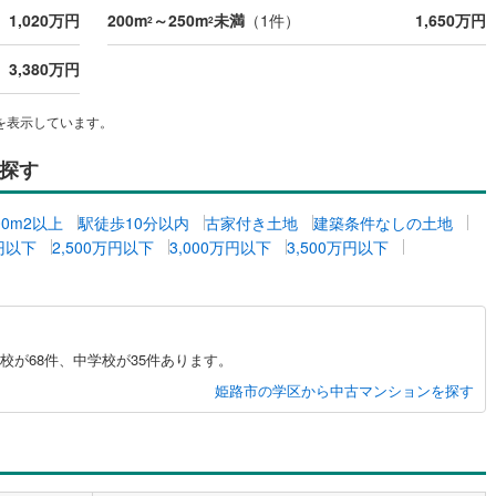
1,020万円
200m
～250m
未満
（
1
件）
1,650万円
2
2
4
)
七尾線
(
1
)
3,380万円
高山本線（JR西日本）
(
1
)
JR西日本）
(
1
)
湖西線
(
129
)
を表示しています。
福知山線
(
168
)
探す
10
)
播但線
(
13
)
00m2以上
駅徒歩10分以内
古家付き土地
建築条件なしの土地
津山線
(
1
)
万円以下
2,500万円以下
3,000万円以下
3,500万円以下
伯備線
(
5
)
)
呉線
(
59
)
)
山口線
(
2
)
が68件、中学校が35件あります。
姫路市の学区から中古マンションを探す
1
)
美祢線
(
0
)
因美線
(
0
)
草津線
(
14
)