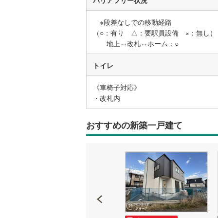
※段差なしでの移動経路
名古屋市
（○：有り △：要駅員設備 ×：無し）
地上⇔改札⇔ホーム：○
名古屋市
京都市営
トイレ
OsakaMe
《車椅子対応》
・改札内
OsakaMe
OsakaMe
おすすめの新築一戸建て
福岡市地
私鉄・その他
札幌市電
(
道南いさ
阿武隈急
秋田内陸