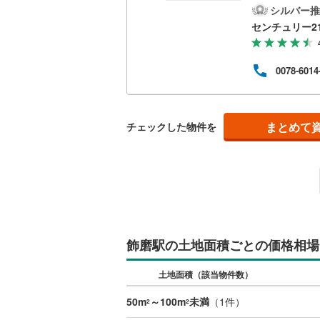
諦め
シルバー推
ルー
南武線
(
28
センチュリー2
「性
・家
横浜線
(
84
生涯
0078-6014
適な
相模線
(
72
用ま
将来
五日市線
(
中で
まとめて
チェックした物件を
篠ノ井線
(
常磐線（
伊東線
(
1
)
身延線
(
10
武豊線
(
8
)
飾磨駅の土地面積ごとの価格相場
関西本線（
土地面積（該当物件数）
参宮線
(
0
)
50m
～100m
未満
（
1
件）
2
2
大糸線（J