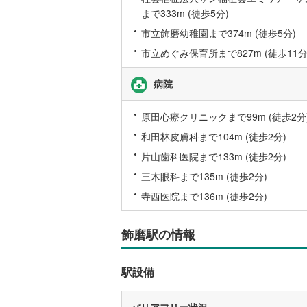
まで333m (徒歩5分)
後藤寺線
(
市立飾磨幼稚園まで374m (徒歩5分)
東北新幹
市立めぐみ保育所まで827m (徒歩11分
秋田新幹
病院
山陽新幹
西九州新
原田心療クリニックまで99m (徒歩2分
和田林皮膚科まで104m (徒歩2分)
地下鉄
札幌市営
片山歯科医院まで133m (徒歩2分)
三木眼科まで135m (徒歩2分)
仙台市地
寺西医院まで136m (徒歩2分)
東京メト
東京メト
飾磨駅の情報
東京メト
駅設備
都営浅草
都営大江
バリアフリー状況