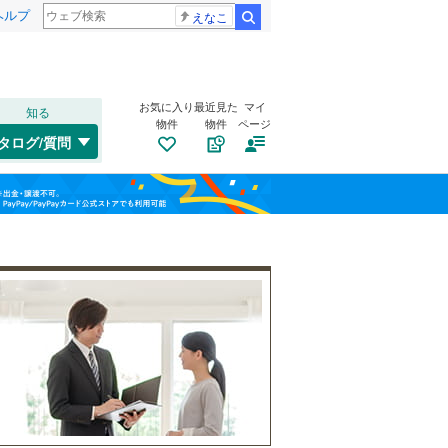
ヘルプ
えなこ
検索
お気に入り
最近見た
マイ
知る
物件
物件
ページ
千歳線
(
1
)
タログ/質問
日高本線
(
0
)
南道路
（
0
）
福島
宗谷本線
(
0
)
霞ケ丘
(
3
)
(
1
)
古家あり
（
0
）
(
1
)
栃木
群馬
山梨
東北本線
(
822
)
川越線
(
243
)
江井ケ島
西江井ケ島
(
0
)
吾妻線
(
5
)
(
1
)
(
1
)
日光線
(
58
)
仙石線
(
162
)
小学校まで1km以内
（
1
）
和歌山
(
0
)
(
1
)
(
1
)
大船渡線
(
0
)