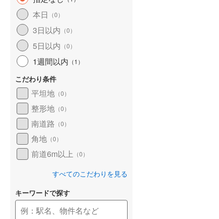
和歌山線
(
79
)
本日
（
0
）
3日以内
東西線
(
23
)
（
0
）
5日以内
（
0
）
予讃線
(
13
)
1週間以内
（
1
）
高徳線
(
5
)
こだわり条件
牟岐線
(
2
)
平坦地
（
0
）
山陽本線（JR九州）
(
1
)
整形地
（
0
）
篠栗線
(
16
)
南道路
（
0
）
角地
指宿枕崎線
(
43
)
（
0
）
前道6m以上
（
0
）
筑肥線
(
30
)
すべてのこだわりを見る
久大本線
(
26
)
キーワードで探す
日田彦山線
(
5
)
筑豊本線
(
8
)