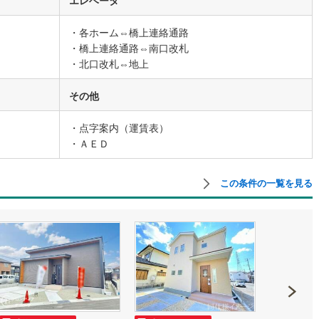
・各ホーム⇔橋上連絡通路
営地下鉄東山線
(
168
)
名古屋市営地下鉄名城線
(
181
)
・橋上連絡通路⇔南口改札
・北口改札⇔地上
営地下鉄桜通線
(
132
)
名古屋市営地下鉄上飯田線
(
35
)
地下鉄烏丸線
(
118
)
京都市営地下鉄東西線
(
85
)
その他
tro今里筋線
(
44
)
OsakaMetro御堂筋線
(
66
)
・点字案内（運賃表）
・ＡＥＤ
tro四つ橋線
(
13
)
OsakaMetro中央線
(
31
)
tro堺筋線
(
6
)
神戸市営地下鉄西神・山手線
(
36
)
この条件の一覧を見る
下鉄空港線
(
25
)
福岡市地下鉄箱崎線
(
5
)
1
)
函館市電
(
0
)
りび鉄道
(
0
)
わたらせ渓谷鐵道
(
1
)
行
(
34
)
会津鉄道
(
0
)
縦貫鉄道
(
0
)
しなの鉄道北しなの線
(
0
)