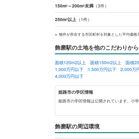
150m
～200m
未満
（
3
件）
2
2
越美北線
(
250m
以上
（
1
件）
氷見線
(
0
)
2
紀勢本線（
物件が所在する市区町村を対象とした平均価格
桜島線
(
6
)
飾磨駅の土地を他のこだわりから
加古川線
(
面積120m2以上
面積150m2以上
面積2
赤穂線
(
7
)
1,000万円以下
1,500万円以下
2,000
4,000万円以下
宇野線
(
5
)
姫
福塩線
(
22
姫路市の学区情報
路
市
岩徳線
(
14
姫路市の学区情報は公開されています。小学校
に
小野田線
(
関
す
舞鶴線
(
1
)
る
飾磨駅の周辺環境
情
木次線
(
0
)
報