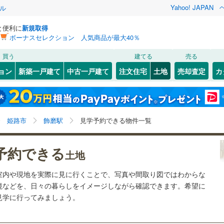
Yahoo! JAPAN
ル
と便利に
新規取得
ボーナスセレクション 人気商品が最大40％
検索条件を保存しました
買う
建てる
売る
13
)
札沼線
(
1
)
建ち方、日当たり
ョン
新築一戸建て
中古一戸建て
注文住宅
土地
売却査定
カ
この検索条件の新着物件通知は、
マイページ
から設定できます。
室蘭本線
(
3
)
以上
（
0
）
角地
（
0
）
岩手
宮城
秋田
山形
3
)
富良野線
(
0
)
滝の茶屋
)
(
0
)
(
1
)
(
0
)
(
0
)
(
0
)
0
）
整形地
（
0
）
(
3
)
飾磨駅、価格未定を含む、建築条件付き土地を含む、見
神奈川
埼玉
千葉
茨城
0
)
釧網本線
(
0
)
姫路市
飾磨駅
見学予約できる物件一覧
学予約できる物件
契約、入居関連など
6
)
水郡線
(
32
)
長野
富山
石川
福井
予約できる
（
0
）
第一種低層住居専用地域
（
0
）
土地
)
(
4
)
(
6
)
(
0
)
(
0
)
(
3
)
(
3
)
0
)
上越線
(
5
)
閉じる
閉じる
お気に入りリストを見る
お気に入りリストを見る
閉じる
閉じる
岐阜
静岡
三重
室内や現地を実際に見に行くことで、写真や間取り図ではわからな
検索条件を保存する
6
)
水戸線
(
10
)
境などを、日々の暮らしをイメージしながら確認できます。希望に
)
仙山線
(
123
)
マイページ
駅が始発駅
（
0
）
海まで2km以内
（
0
）
見学に行ってみましょう。
兵庫
京都
滋賀
奈良
浜の宮
尾上の松
)
(
2
)
(
0
)
(
0
)
(
1
)
)
気仙沼線
(
3
)
(
1
)
(
2
)
応