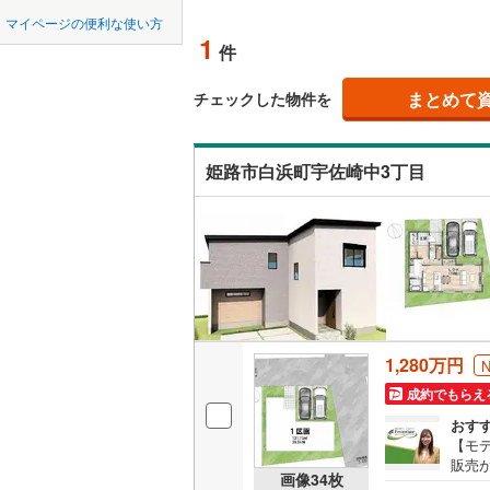
中国
鳥取
北上線
(
1
)
マイページの便利な使い方
オンライ
1
件
山田線
(
1
)
四国
徳島
白浜の宮
(
1
)
(
0
(
1
)
大湊線
(
0
)
まとめて
オンライ
チェックした物件を
九州・沖縄
福岡
只見線
(
0
)
姫路市白浜町宇佐崎中3丁目
奥羽本線
(
男鹿線
(
1
)
(
1
)
(
0
)
(
1
0
0
0
0
0
0
該当物件
該当物件
該当物件
該当物件
該当物件
該当物件
件
件
件
件
件
件
羽越本線
(
飯山線
(
0
)
湘南新宿
1,280万円
(
807
)
成約でもらえ
外房線
(
15
おす
成田線
(
62
【モ
販売
画像
34
枚
さ、
東金線
(
34