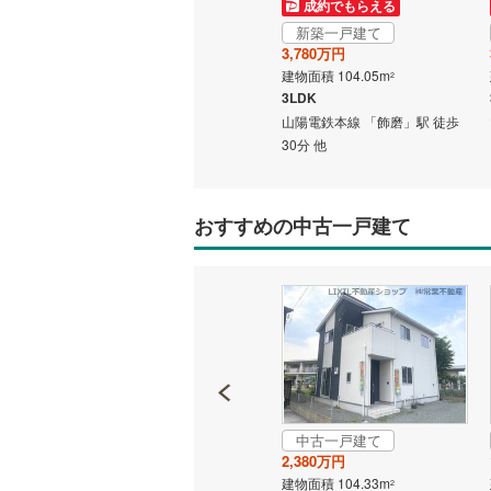
成約でもらえる
成約でもらえる
新築一戸建て
新築一戸建て
2,880万円
3,780万円
いすみ鉄
建物面積 115.92m
建物面積 104.05m
2
2
IGRいわ
3LDK
3LDK
駅 徒歩
山陽電鉄網干線 「飾磨」駅 徒
山陽電鉄本線 「飾磨」駅 徒歩
弘南鉄道
歩54分 他
30分 他
由利高原
長野電鉄
おすすめの中古一戸建て
宇都宮ラ
鹿島臨海
小湊鐵道
(
上毛電気
流鉄流山
中古一戸建て
成約でもらえる
2,380万円
京成本線
(
中古一戸建て
建物面積 104.33m
2
2,900万円