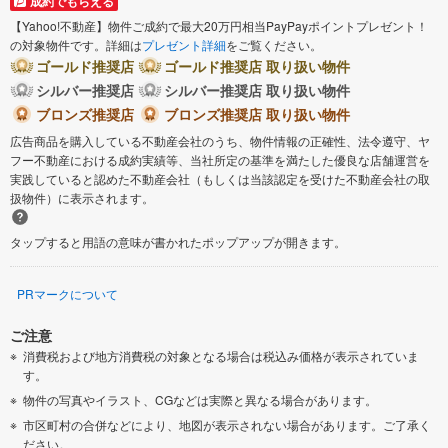
成約でもらえる
【Yahoo!不動産】物件ご成約で最大20万円相当PayPayポイントプレゼント！
の対象物件です。詳細は
プレゼント詳細
をご覧ください。
ゴールド推奨店
ゴールド推奨店 取り扱い物件
シルバー推奨店
シルバー推奨店 取り扱い物件
ブロンズ推奨店
ブロンズ推奨店 取り扱い物件
広告商品を購入している不動産会社のうち、物件情報の正確性、法令遵守、ヤ
フー不動産における成約実績等、当社所定の基準を満たした優良な店舗運営を
実践していると認めた不動産会社（もしくは当該認定を受けた不動産会社の取
扱物件）に表示されます。
タップすると用語の意味が書かれたポップアップが開きます。
PRマークについて
ご注意
消費税および地方消費税の対象となる場合は税込み価格が表示されていま
す。
物件の写真やイラスト、CGなどは実際と異なる場合があります。
市区町村の合併などにより、地図が表示されない場合があります。ご了承く
ださい。