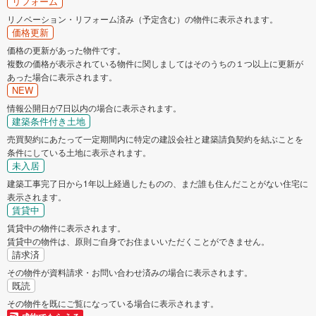
リフォーム
ー
リノベーション・リフォーム済み（予定含む）の物件に表示されます。
ジ
価格更新
に
価格の更新があった物件です。
保
複数の価格が表示されている物件に関しましてはそのうちの１つ以上に更新が
存
あった場合に表示されます。
す
NEW
る
情報公開日が7日以内の場合に表示されます。
建築条件付き土地
売買契約にあたって一定期間内に特定の建設会社と建築請負契約を結ぶことを
条件にしている土地に表示されます。
未入居
建築工事完了日から1年以上経過したものの、まだ誰も住んだことがない住宅に
表示されます。
賃貸中
賃貸中の物件に表示されます。
賃貸中の物件は、原則ご自身でお住まいいただくことができません。
請求済
その物件が資料請求・お問い合わせ済みの場合に表示されます。
既読
その物件を既にご覧になっている場合に表示されます。