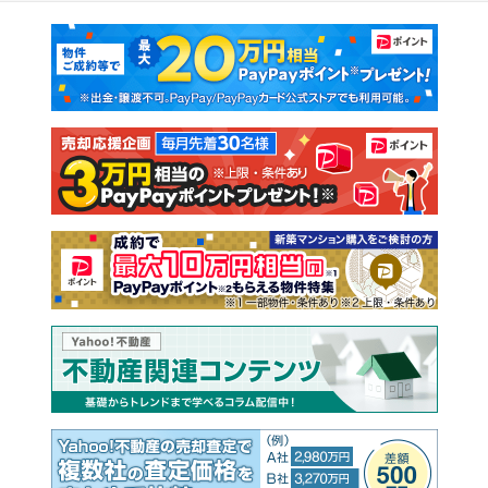
マンションカタログ
教えて！住まいの先生
新築マンション
中古マンション
新築一戸建て
中古一戸建て
注文住宅
土地
売却査定