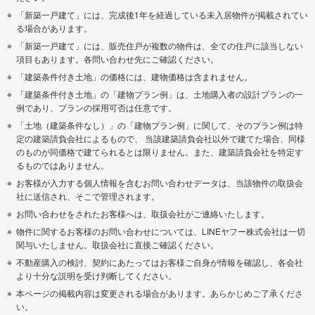
「新築一戸建て」には、完成後1年を経過している未入居物件が掲載されてい
る場合があります。
「新築一戸建て」には、販売住戸が複数の物件は、全ての住戸に該当しない
項目もあります。各問い合わせ先にご確認ください。
「建築条件付き土地」の価格には、建物価格は含まれません。
「建築条件付き土地」の「建物プラン例」は、土地購入者の設計プランの一
例であり、プランの採用可否は任意です。
「土地（建築条件なし）」の「建物プラン例」に関して、そのプラン例は特
定の建築請負会社によるもので、 当該建築請負会社以外で建てた場合、同様
のものが同価格で建てられるとは限りません。また、建築請負会社を特定す
るものではありません。
お客様が入力する個人情報を含むお問い合わせデータは、当該物件の取扱会
社に送信され、そこで管理されます。
お問い合わせをされたお客様へは、取扱会社がご連絡いたします。
物件に関するお客様のお問い合わせについては、LINEヤフー株式会社は一切
関与いたしません。取扱会社に直接ご確認ください。
不動産購入の検討、契約にあたってはお客様ご自身が情報を確認し、各会社
より十分な説明を受け判断してください。
本ページの掲載内容は変更される場合があります。あらかじめご了承くださ
い。