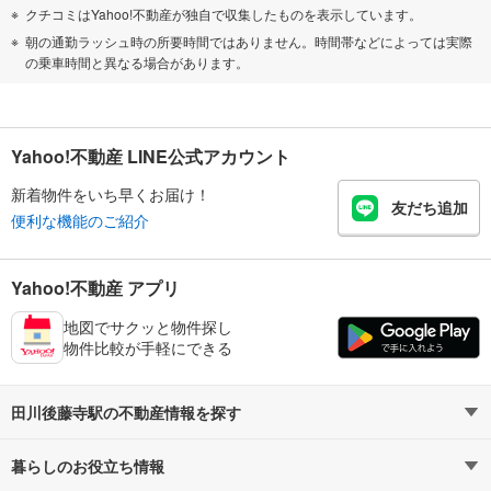
クチコミはYahoo!不動産が独自で収集したものを表示しています。
朝の通勤ラッシュ時の所要時間ではありません。時間帯などによっては実際
の乗車時間と異なる場合があります。
Yahoo!不動産 LINE公式アカウント
新着物件をいち早くお届け！
友だち追加
便利な機能のご紹介
Yahoo!不動産 アプリ
地図でサクッと物件探し
物件比較が手軽にできる
田川後藤寺駅の不動産情報を探す
暮らしのお役立ち情報
不動産・住宅
賃貸住宅