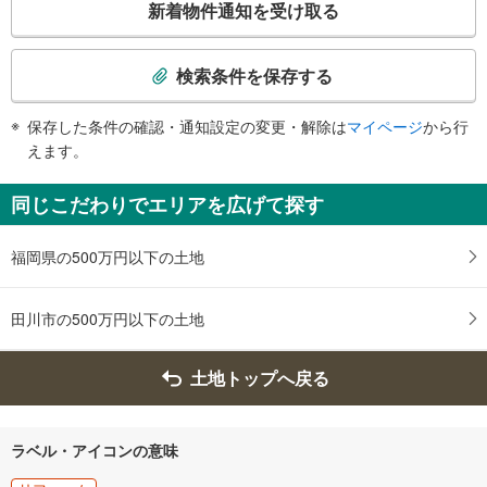
新着物件通知を受け取る
の
検
索
検索条件を保存する
条
件
保存した条件の確認・通知設定の変更・解除は
マイページ
から行
で
えます。
通
知
同じこだわりでエリアを広げて探す
を
受
福岡県の500万円以下の土地
け
取
る
田川市の500万円以下の土地
・
条
土地トップへ戻る
件
を
マ
イ
ラベル・アイコンの意味
ペ