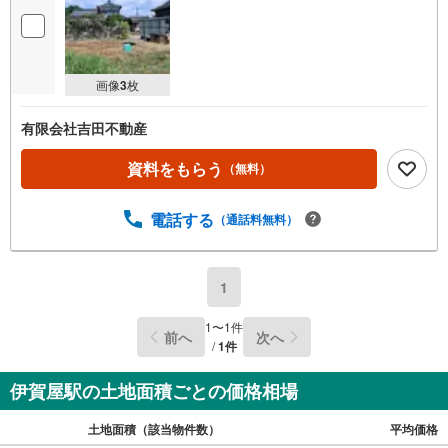
画像
3
枚
有限会社吉田不動産
資料をもらう
（無料）
電話する
（通話料無料）
1
1
〜
1
件
前へ
次へ
/
1
件
伊賀屋駅の土地面積ごとの価格相場
土地面積（該当物件数）
平均価格