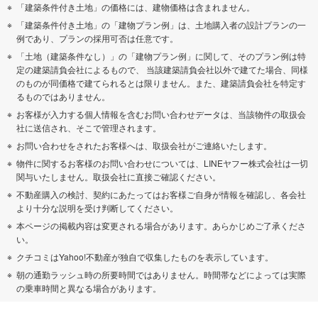
「建築条件付き土地」の価格には、建物価格は含まれません。
「建築条件付き土地」の「建物プラン例」は、土地購入者の設計プランの一
例であり、プランの採用可否は任意です。
「土地（建築条件なし）」の「建物プラン例」に関して、そのプラン例は特
定の建築請負会社によるもので、 当該建築請負会社以外で建てた場合、同様
のものが同価格で建てられるとは限りません。また、建築請負会社を特定す
るものではありません。
お客様が入力する個人情報を含むお問い合わせデータは、当該物件の取扱会
社に送信され、そこで管理されます。
お問い合わせをされたお客様へは、取扱会社がご連絡いたします。
物件に関するお客様のお問い合わせについては、LINEヤフー株式会社は一切
関与いたしません。取扱会社に直接ご確認ください。
不動産購入の検討、契約にあたってはお客様ご自身が情報を確認し、各会社
より十分な説明を受け判断してください。
本ページの掲載内容は変更される場合があります。あらかじめご了承くださ
い。
クチコミはYahoo!不動産が独自で収集したものを表示しています。
朝の通勤ラッシュ時の所要時間ではありません。時間帯などによっては実際
の乗車時間と異なる場合があります。