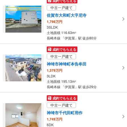
成約でもらえる
4LDK
中古一戸建て
土地面積 137.78m
2
長崎本線 「伊賀屋」駅 徒歩74分
佐賀市大和町大字尼寺
1,798万円
3SLDK
土地面積 116.63m
2
長崎本線 「伊賀屋」駅 徒歩80分
成約でもらえる
中古一戸建て
神埼市神埼町本告牟田
1,379万円
3LDK
土地面積 195.13m
2
長崎本線 「伊賀屋」駅 徒歩29分
成約でもらえる
中古一戸建て
神埼市千代田町用作
1,749万円
6DK