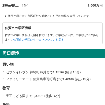
250m
以上
（
1
件）
1,500万円
2
物件が所在する市区町村を対象とした平均価格を表示しています。
佐
佐賀市の学区情報
賀
佐賀市の学区情報は公開されています。小学校が35件、中学校が18件あり
市
ます。
佐賀市の学区から中古マンションを探す
に
関
す
周辺環境
る
情
買い物
報
セブンイレブン 神埼町姉川まで1,131m (徒歩15分)
ファミリーマート 佐賀兵庫瓦町店まで1,485m (徒歩19分)
教育
宝正こども園まで1,098m (徒歩14分)
施設