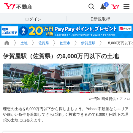
Yahoo!不動産
検索
通知
i
ログイン
ID新規取得
土地
佐賀県
佐賀市
伊賀屋駅
8,000万円以
伊賀屋駅（佐賀県）の8,000万円以下の土地
一部の画像提供：アフロ
理想の土地を8,000万円以下から探しましょう。Yahoo!不動産ならエリア
や細かい条件を追加してさらに詳しく検索できるので8,000万円以下の理
想の土地に出会えます。