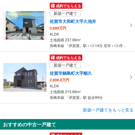
す
成約でもらえる
る
新築一戸建て
佐賀市大和町大字久池井
3,699万円
4LDK
土地面積 237.96m
2
長崎本線 「伊賀屋」駅 バス14分 尼寺 バス停下車 徒歩25分
成約でもらえる
新築一戸建て
佐賀市鍋島町大字蛎久
2,699.8万円
4LDK
土地面積 215.66m
2
長崎本線 「伊賀屋」駅 徒歩99分
成約でもらえる
新築一戸建てをもっと見る
新築一戸建て
おすすめの中古一戸建て
佐賀市大和町大字久池井
2,288万円