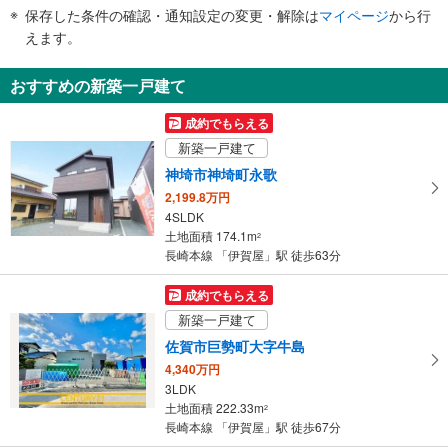
件
保存した条件の確認・通知設定の変更・解除は
マイページ
から行
で
えます。
通
知
おすすめの新築一戸建て
を
受
成約でもらえる
け
新築一戸建て
取
神埼市神埼町永歌
る
2,199.8万円
・
4SLDK
条
土地面積 174.1m
2
件
長崎本線 「伊賀屋」駅 徒歩63分
を
マ
成約でもらえる
イ
新築一戸建て
ペ
佐賀市巨勢町大字牛島
ー
4,340万円
ジ
3LDK
に
土地面積 222.33m
2
保
長崎本線 「伊賀屋」駅 徒歩67分
存