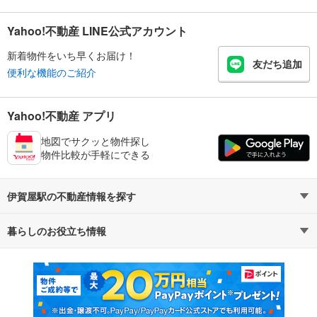
Yahoo!不動産 LINE公式アカウント
新着物件をいち早くお届け！
友だち追加
便利な機能のご紹介
Yahoo!不動産 アプリ
地図でサクッと物件探し
物件比較が手軽にできる
伊賀屋駅の不動産情報を探す
暮らしのお役立ち情報
不動産・住宅
賃貸住宅
マンションカタログ
教えて！住まいの先生
新築マンション
中古マンション
新築一戸建て
中古一戸建て