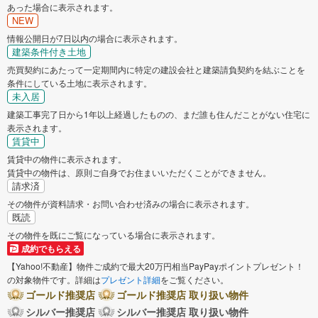
あった場合に表示されます。
NEW
情報公開日が7日以内の場合に表示されます。
建築条件付き土地
売買契約にあたって一定期間内に特定の建設会社と建築請負契約を結ぶことを
条件にしている土地に表示されます。
未入居
建築工事完了日から1年以上経過したものの、まだ誰も住んだことがない住宅に
表示されます。
賃貸中
賃貸中の物件に表示されます。
賃貸中の物件は、原則ご自身でお住まいいただくことができません。
請求済
その物件が資料請求・お問い合わせ済みの場合に表示されます。
既読
その物件を既にご覧になっている場合に表示されます。
成約でもらえる
【Yahoo!不動産】物件ご成約で最大20万円相当PayPayポイントプレゼント！
の対象物件です。詳細は
プレゼント詳細
をご覧ください。
ゴールド推奨店
ゴールド推奨店 取り扱い物件
シルバー推奨店
シルバー推奨店 取り扱い物件