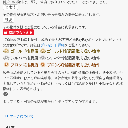
賃貸中の物件は、原則ご自身でお住まいいただくことができません。
請求済
その物件が資料請求・お問い合わせ済みの場合に表示されます。
既読
その物件を既にご覧になっている場合に表示されます。
成約でもらえる
【Yahoo!不動産】物件ご成約で最大20万円相当PayPayポイントプレゼント！
の対象物件です。詳細は
プレゼント詳細
をご覧ください。
ゴールド推奨店
ゴールド推奨店 取り扱い物件
シルバー推奨店
シルバー推奨店 取り扱い物件
ブロンズ推奨店
ブロンズ推奨店 取り扱い物件
広告商品を購入している不動産会社のうち、物件情報の正確性、法令遵守、ヤ
フー不動産における成約実績等、当社所定の基準を満たした優良な店舗運営を
実践していると認めた不動産会社（もしくは当該認定を受けた不動産会社の取
扱物件）に表示されます。
タップすると用語の意味が書かれたポップアップが開きます。
PRマークについて
ご注意