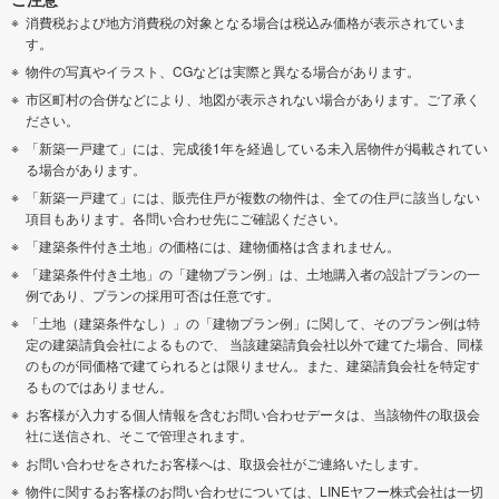
消費税および地方消費税の対象となる場合は税込み価格が表示されていま
す。
物件の写真やイラスト、CGなどは実際と異なる場合があります。
市区町村の合併などにより、地図が表示されない場合があります。ご了承く
ださい。
「新築一戸建て」には、完成後1年を経過している未入居物件が掲載されてい
る場合があります。
「新築一戸建て」には、販売住戸が複数の物件は、全ての住戸に該当しない
項目もあります。各問い合わせ先にご確認ください。
「建築条件付き土地」の価格には、建物価格は含まれません。
「建築条件付き土地」の「建物プラン例」は、土地購入者の設計プランの一
例であり、プランの採用可否は任意です。
「土地（建築条件なし）」の「建物プラン例」に関して、そのプラン例は特
定の建築請負会社によるもので、 当該建築請負会社以外で建てた場合、同様
のものが同価格で建てられるとは限りません。また、建築請負会社を特定す
るものではありません。
お客様が入力する個人情報を含むお問い合わせデータは、当該物件の取扱会
社に送信され、そこで管理されます。
お問い合わせをされたお客様へは、取扱会社がご連絡いたします。
物件に関するお客様のお問い合わせについては、LINEヤフー株式会社は一切