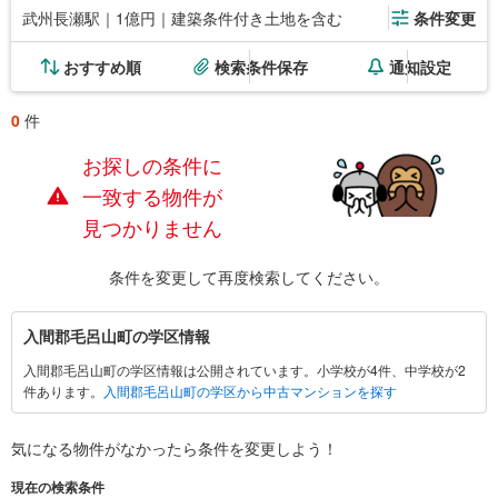
武州長瀬駅｜1億円｜建築条件付き土地を含む
条件変更
おすすめ順
検索条件保存
通知設定
0
件
お探しの条件に
一致する物件が
見つかりません
条件を変更して再度検索してください。
入
入間郡毛呂山町の学区情報
間
入間郡毛呂山町の学区情報は公開されています。小学校が4件、中学校が2
郡
件あります。
入間郡毛呂山町の学区から中古マンションを探す
毛
呂
山
気になる物件がなかったら
条件を変更しよう！
町
現在の検索条件
に