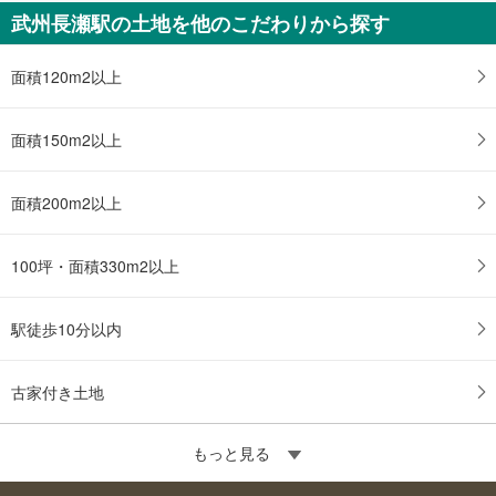
件
武州長瀬駅の土地を他のこだわりから探す
を
マ
面積120m2以上
イ
ペ
ー
面積150m2以上
ジ
に
面積200m2以上
保
存
す
100坪・面積330m2以上
る
駅徒歩10分以内
古家付き土地
もっと見る