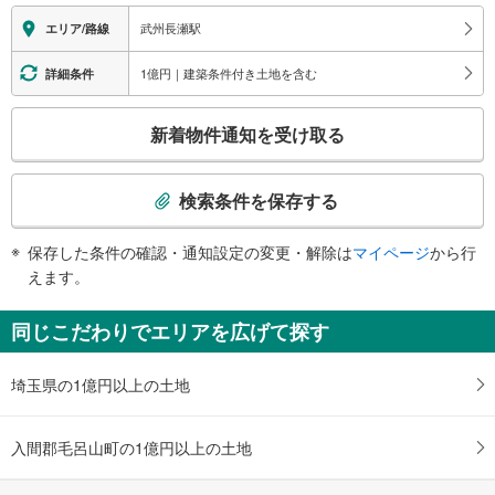
関
武州長瀬駅
エリア/路線
す
る
1億円｜建築条件付き土地を含む
詳細条件
情
こ
報
新着物件通知を受け取る
の
検
索
検索条件を保存する
条
件
保存した条件の確認・通知設定の変更・解除は
マイページ
から行
で
えます。
通
知
同じこだわりでエリアを広げて探す
を
受
埼玉県の1億円以上の土地
け
取
る
入間郡毛呂山町の1億円以上の土地
・
条