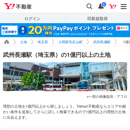
Yahoo!不動産
検索
通知
i
ログイン
ID新規取得
土地
埼玉県
入間郡毛呂山町
武州長瀬駅
1億
武州長瀬駅（埼玉県）の1億円以上の土地
一部の画像提供：アフロ
理想の土地を1億円以上から探しましょう。Yahoo!不動産ならエリアや細
かい条件を追加してさらに詳しく検索できるので1億円以上の理想の土地
に出会えます。