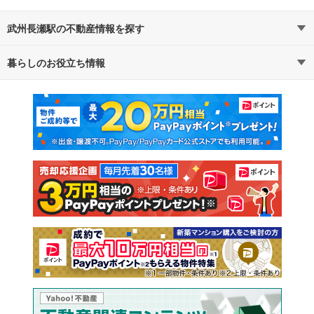
武州長瀬駅の不動産情報を探す
暮らしのお役立ち情報
不動産・住宅
賃貸住宅
マンションカタログ
教えて！住まいの先生
新築マンション
中古マンション
新築一戸建て
中古一戸建て
注文住宅
土地
売却査定