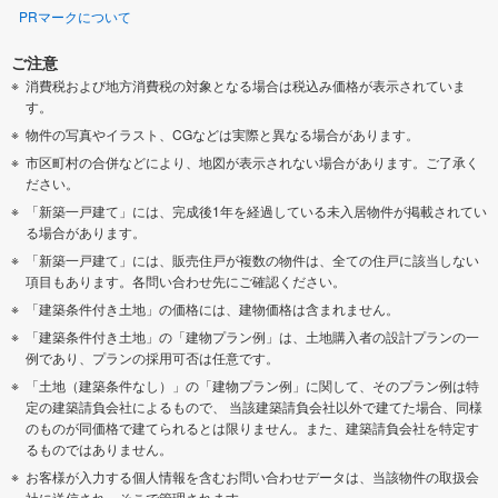
PRマークについて
ご注意
消費税および地方消費税の対象となる場合は税込み価格が表示されていま
す。
物件の写真やイラスト、CGなどは実際と異なる場合があります。
市区町村の合併などにより、地図が表示されない場合があります。ご了承く
ださい。
「新築一戸建て」には、完成後1年を経過している未入居物件が掲載されてい
る場合があります。
「新築一戸建て」には、販売住戸が複数の物件は、全ての住戸に該当しない
項目もあります。各問い合わせ先にご確認ください。
「建築条件付き土地」の価格には、建物価格は含まれません。
「建築条件付き土地」の「建物プラン例」は、土地購入者の設計プランの一
例であり、プランの採用可否は任意です。
「土地（建築条件なし）」の「建物プラン例」に関して、そのプラン例は特
定の建築請負会社によるもので、 当該建築請負会社以外で建てた場合、同様
のものが同価格で建てられるとは限りません。また、建築請負会社を特定す
るものではありません。
お客様が入力する個人情報を含むお問い合わせデータは、当該物件の取扱会
社に送信され、そこで管理されます。