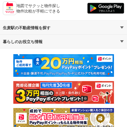
地図でサクッと物件探し
物件比較が手軽にできる
生麦駅の不動産情報を探す
暮らしのお役立ち情報
不動産・住宅
賃貸住宅
マンションカタログ
教えて！住まいの先生
新築マンション
中古マンション
新築一戸建て
中古一戸建て
注文住宅
土地
売却査定