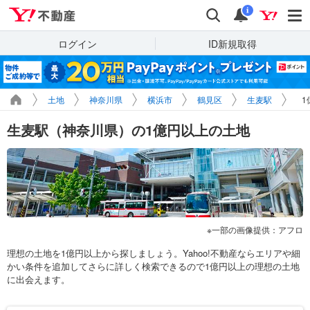
Yahoo!不動産
検索
通知
i
ログイン
ID新規取得
土地
神奈川県
横浜市
鶴見区
生麦駅
1
生麦駅（神奈川県）の1億円以上の土地
一部の画像提供：アフロ
理想の土地を1億円以上から探しましょう。Yahoo!不動産ならエリアや細
かい条件を追加してさらに詳しく検索できるので1億円以上の理想の土地
に出会えます。