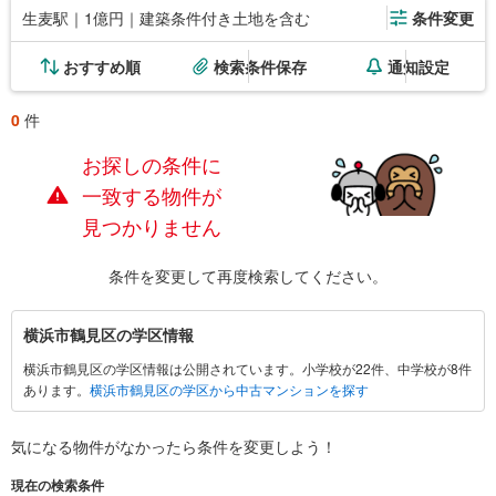
生麦駅｜1億円｜建築条件付き土地を含む
条件変更
おすすめ順
検索条件保存
通知設定
0
件
お探しの条件に
一致する物件が
見つかりません
条件を変更して再度検索してください。
横
横浜市鶴見区の学区情報
浜
横浜市鶴見区の学区情報は公開されています。小学校が22件、中学校が8件
市
あります。
横浜市鶴見区の学区から中古マンションを探す
鶴
見
区
気になる物件がなかったら
条件を変更しよう！
に
現在の検索条件
関