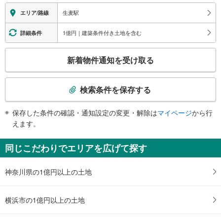
す
生麦駅
エリア/路線
る
情
1億円｜建築条件付き土地を含む
詳細条件
報
こ
新着物件通知を受け取る
の
検
索
検索条件を保存する
条
件
保存した条件の確認・通知設定の変更・解除は
マイページ
から行
で
えます。
通
知
同じこだわりでエリアを広げて探す
を
受
神奈川県の1億円以上の土地
け
取
る
横浜市の1億円以上の土地
・
条