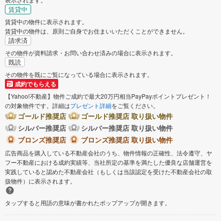
賃貸中
賃貸中の物件に表示されます。
賃貸中の物件は、原則ご自身でお住まいいただくことができません。
請求済
その物件が資料請求・お問い合わせ済みの場合に表示されます。
既読
その物件を既にご覧になっている場合に表示されます。
成約でもらえる
【Yahoo!不動産】物件ご成約で最大20万円相当PayPayポイントプレゼント！
の対象物件です。詳細は
プレゼント詳細
をご覧ください。
ゴールド推奨店
ゴールド推奨店 取り扱い物件
シルバー推奨店
シルバー推奨店 取り扱い物件
ブロンズ推奨店
ブロンズ推奨店 取り扱い物件
広告商品を購入している不動産会社のうち、物件情報の正確性、法令遵守、ヤ
フー不動産における成約実績等、当社所定の基準を満たした優良な店舗運営を
実践していると認めた不動産会社（もしくは当該認定を受けた不動産会社の取
扱物件）に表示されます。
タップすると用語の意味が書かれたポップアップが開きます。