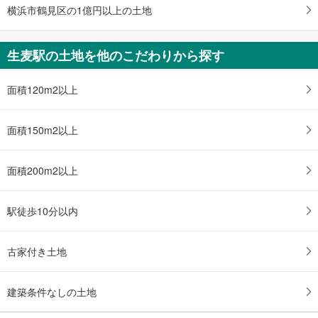
件
横浜市鶴見区の1億円以上の土地
を
マ
生麦駅の土地を他のこだわりから探す
イ
ペ
ー
面積120m2以上
ジ
に
面積150m2以上
保
存
す
面積200m2以上
る
駅徒歩10分以内
古家付き土地
建築条件なしの土地