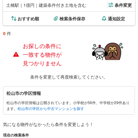
土橋駅｜1億円｜建築条件付き土地を含む
条件変更
おすすめ順
検索条件保存
通知設定
0
件
お探しの条件に
一致する物件が
見つかりません
条件を変更して再度検索してください。
松
松山市の学区情報
山
松山市の学区情報は公開されています。小学校が56件、中学校が29件あり
市
ます。
松山市の学区から中古マンションを探す
に
関
す
気になる物件がなかったら
条件を変更しよう！
る
現在の検索条件
情