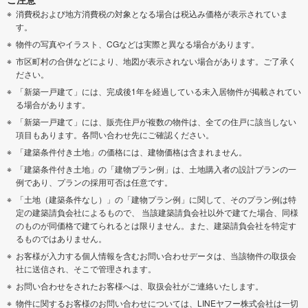
消費税および地方消費税の対象となる場合は税込み価格が表示されていま
す。
物件の写真やイラスト、CGなどは実際と異なる場合があります。
市区町村の合併などにより、地図が表示されない場合があります。ご了承く
ださい。
「新築一戸建て」には、完成後1年を経過している未入居物件が掲載されてい
る場合があります。
「新築一戸建て」には、販売住戸が複数の物件は、全ての住戸に該当しない
項目もあります。各問い合わせ先にご確認ください。
「建築条件付き土地」の価格には、建物価格は含まれません。
「建築条件付き土地」の「建物プラン例」は、土地購入者の設計プランの一
例であり、プランの採用可否は任意です。
「土地（建築条件なし）」の「建物プラン例」に関して、そのプラン例は特
定の建築請負会社によるもので、 当該建築請負会社以外で建てた場合、同様
のものが同価格で建てられるとは限りません。また、建築請負会社を特定す
るものではありません。
お客様が入力する個人情報を含むお問い合わせデータは、当該物件の取扱会
社に送信され、そこで管理されます。
お問い合わせをされたお客様へは、取扱会社がご連絡いたします。
物件に関するお客様のお問い合わせについては、LINEヤフー株式会社は一切