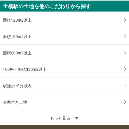
件
土橋駅の土地を他のこだわりから探す
を
マ
面積120m2以上
イ
ペ
ー
面積150m2以上
ジ
に
面積200m2以上
保
存
す
100坪・面積330m2以上
る
駅徒歩10分以内
古家付き土地
もっと見る