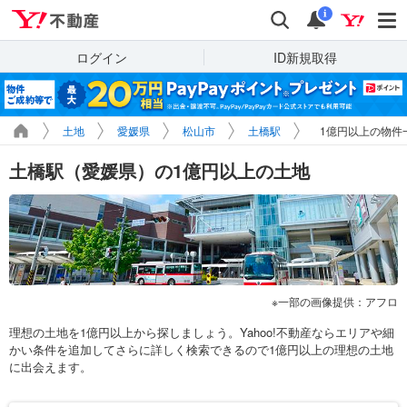
Yahoo!不動産
検索
通知
i
ログイン
ID新規取得
土地
愛媛県
松山市
土橋駅
1億円以上の物件
土橋駅（愛媛県）の1億円以上の土地
一部の画像提供：アフロ
理想の土地を1億円以上から探しましょう。Yahoo!不動産ならエリアや細
かい条件を追加してさらに詳しく検索できるので1億円以上の理想の土地
に出会えます。