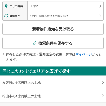
報
土橋駅
エリア/路線
1億円｜建築条件付き土地を含む
詳細条件
こ
新着物件通知を受け取る
の
検
索
検索条件を保存する
条
件
保存した条件の確認・通知設定の変更・解除は
マイページ
から行
で
えます。
通
知
同じこだわりでエリアを広げて探す
を
受
愛媛県の1億円以上の土地
け
取
る
松山市の1億円以上の土地
・
条