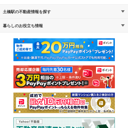
土橋駅の不動産情報を探す
暮らしのお役立ち情報
不動産・住宅
賃貸住宅
マンションカタログ
教えて！住まいの先生
新築マンション
中古マンション
新築一戸建て
中古一戸建て
注文住宅
土地
売却査定