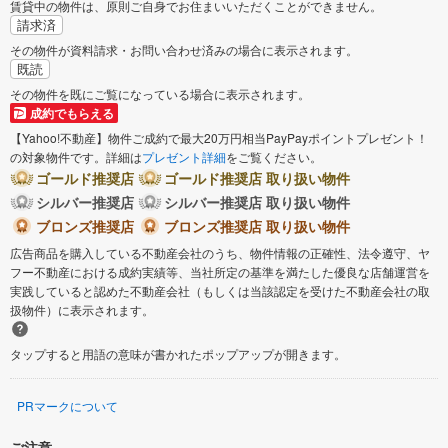
賃貸中の物件は、原則ご自身でお住まいいただくことができません。
請求済
その物件が資料請求・お問い合わせ済みの場合に表示されます。
既読
その物件を既にご覧になっている場合に表示されます。
成約でもらえる
【Yahoo!不動産】物件ご成約で最大20万円相当PayPayポイントプレゼント！
の対象物件です。詳細は
プレゼント詳細
をご覧ください。
ゴールド推奨店
ゴールド推奨店 取り扱い物件
シルバー推奨店
シルバー推奨店 取り扱い物件
ブロンズ推奨店
ブロンズ推奨店 取り扱い物件
広告商品を購入している不動産会社のうち、物件情報の正確性、法令遵守、ヤ
フー不動産における成約実績等、当社所定の基準を満たした優良な店舗運営を
実践していると認めた不動産会社（もしくは当該認定を受けた不動産会社の取
扱物件）に表示されます。
タップすると用語の意味が書かれたポップアップが開きます。
PRマークについて
ご注意