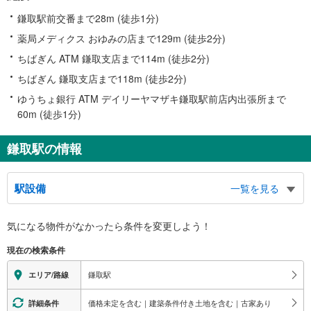
鎌取駅前交番まで28m (徒歩1分)
薬局メディクス おゆみの店まで129m (徒歩2分)
ちばぎん ATM 鎌取支店まで114m (徒歩2分)
ちばぎん 鎌取支店まで118m (徒歩2分)
ゆうちょ銀行 ATM デイリーヤマザキ鎌取駅前店内出張所まで
60m (徒歩1分)
鎌取駅の情報
駅設備
一覧を見る
バリアフリー状況
気になる物件がなかったら
条件を変更しよう！
※段差なしでの移動経路
（○：有り △：要駅員設備 ×：無し）
現在の検索条件
地上⇔改札⇔ホーム：○
エレベータ
鎌取駅
エリア/路線
・ホーム⇔改札
・改札⇔北口
価格未定を含む｜建築条件付き土地を含む｜古家あり
詳細条件