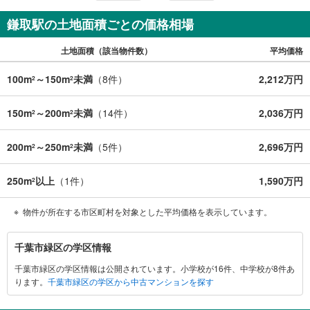
件:当社のみ、もしくは当社を含めた数社でのみご紹介可能
なオープンハウス・ディベロップメントの物件
鎌取駅の土地面積ごとの価格相場
土地面積（該当物件数）
平均価格
100m
～150m
未満
（
8
件）
2,212万円
2
2
150m
～200m
未満
（
14
件）
2,036万円
2
2
200m
～250m
未満
（
5
件）
2,696万円
2
2
250m
以上
（
1
件）
1,590万円
2
物件が所在する市区町村を対象とした平均価格を表示しています。
千
千葉市緑区の学区情報
葉
千葉市緑区の学区情報は公開されています。小学校が16件、中学校が8件あ
市
ります。
千葉市緑区の学区から中古マンションを探す
緑
区