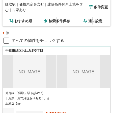
鎌取駅｜価格未定を含む｜建築条件付き土地を含
条件変更
む｜古家あり
おすすめ順
検索条件保存
通知設定
1
件
すべての物件をチェックする
千葉市緑区おゆみ野5丁目
外房線 「鎌取」駅 徒歩21分
千葉県千葉市緑区おゆみ野5丁目
土地
216m
2