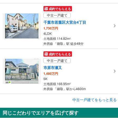
成約でもらえる
中古一戸建て
千葉市若葉区大宮台4丁目
1,730万円
4LDK
土地面積 114.82m
2
外房線 「鎌取」駅 徒歩48分
成約でもらえる
中古一戸建て
市原市瀬又
1,480万円
5K
土地面積 166.95m
2
外房線 「鎌取」駅から4600m
成約でもらえる
中古一戸建てをもっと見る
中古一戸建て
同じこだわりでエリアを広げて探す
市原市ちはら台東3丁目