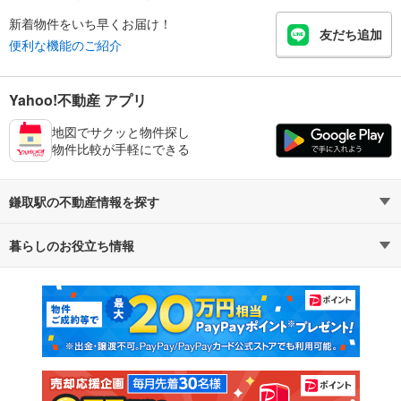
新着物件をいち早くお届け！
友だち追加
便利な機能のご紹介
Yahoo!不動産 アプリ
地図でサクッと物件探し
物件比較が手軽にできる
鎌取駅の不動産情報を探す
暮らしのお役立ち情報
不動産・住宅
賃貸住宅
マンションカタログ
教えて！住まいの先生
新築マンション
中古マンション
新築一戸建て
中古一戸建て
注文住宅
土地