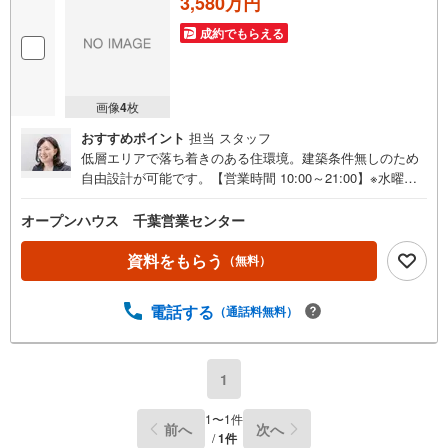
3,580万円
成約でもらえる
画像
4
枚
おすすめポイント
担当 スタッフ
低層エリアで落ち着きのある住環境。建築条件無しのため
自由設計が可能です。【営業時間 10:00～21:00】※水曜定
休上記時間はお電話が繋がりやすくなっております。ぜひ
お気軽にご連絡ください！現地を見学される場合は「室
オープンハウス 千葉営業センター
内・現地を見学する（無料）」ボタンよりご希望の日時を
ご記入いただけますとスムーズにご案内が可能です。◎現
資料をもらう
（無料）
地のご案内について・平日や夜遅い時間帯もご案内が可
能 ※定休日を除く・経験豊富なスタッフが物件詳細を丁寧
電話する
（通話料無料）
にご説明いたします。・車でご自宅や最寄り駅等、ご指定
の場所まで送迎します。・チャイルドシートのご用意ござ
います。◎個別FP相談会 無料物件のご紹介だけでなく住
宅ローン・資金のご相談、まずは家探しについて話を聞き
1
たいという方も大歓迎です！年間8000棟以上の限定物件を
発表しているオープンハウスだから出会える物件が多数ご
1
〜
1
件
前へ
次へ
ざいます。ぜひお気軽にご連絡・ご相談ください！※限定物
/
1
件