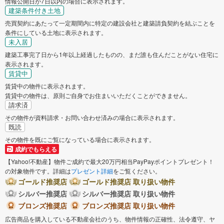
情報公開日が7日以内の場合に表示されます。
建築条件付き土地
売買契約にあたって一定期間内に特定の建設会社と建築請負契約を結ぶことを
条件にしている土地に表示されます。
未入居
建築工事完了日から1年以上経過したものの、まだ誰も住んだことがない住宅に
表示されます。
賃貸中
賃貸中の物件に表示されます。
賃貸中の物件は、原則ご自身でお住まいいただくことができません。
請求済
その物件が資料請求・お問い合わせ済みの場合に表示されます。
既読
その物件を既にご覧になっている場合に表示されます。
成約でもらえる
【Yahoo!不動産】物件ご成約で最大20万円相当PayPayポイントプレゼント！
の対象物件です。詳細は
プレゼント詳細
をご覧ください。
ゴールド推奨店
ゴールド推奨店 取り扱い物件
シルバー推奨店
シルバー推奨店 取り扱い物件
ブロンズ推奨店
ブロンズ推奨店 取り扱い物件
広告商品を購入している不動産会社のうち、物件情報の正確性、法令遵守、ヤ