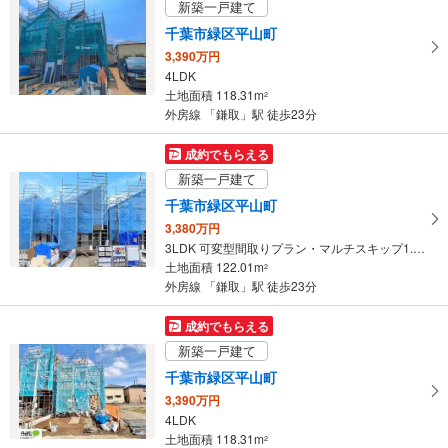
新築一戸建て
ペ
千葉市緑区平山町
ー
3,390万円
ジ
4LDK
に
土地面積 118.31m
2
保
外房線 「鎌取」駅 徒歩23分
存
す
成約でもらえる
る
新築一戸建て
千葉市緑区平山町
3,380万円
3LDK 可変型間取りプラン・マルチスキップ1.5帖あり
土地面積 122.01m
2
外房線 「鎌取」駅 徒歩23分
成約でもらえる
新築一戸建て
千葉市緑区平山町
3,390万円
4LDK
土地面積 118.31m
2