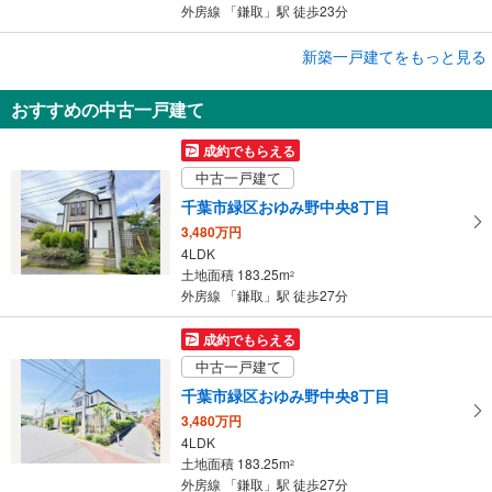
外房線 「鎌取」駅 徒歩23分
成約でもらえる
新築一戸建てをもっと見る
新築一戸建て
おすすめの中古一戸建て
千葉市緑区平山町
3,380万円
成約でもらえる
3LDK
中古一戸建て
土地面積 122.01m
2
外房線 「鎌取」駅 徒歩23分
千葉市緑区おゆみ野中央8丁目
3,480万円
4LDK
土地面積 183.25m
2
外房線 「鎌取」駅 徒歩27分
成約でもらえる
中古一戸建て
千葉市緑区おゆみ野中央8丁目
3,480万円
4LDK
土地面積 183.25m
2
外房線 「鎌取」駅 徒歩27分