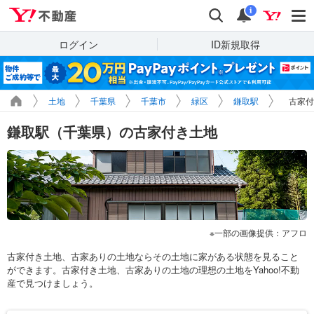
Yahoo!不動産
検索
通知
i
ログイン
ID新規取得
土地
千葉県
千葉市
緑区
鎌取駅
古家付
鎌取駅（千葉県）の古家付き土地
一部の画像提供：アフロ
古家付き土地、古家ありの土地ならその土地に家がある状態を見ること
ができます。古家付き土地、古家ありの土地の理想の土地をYahoo!不動
産で見つけましょう。