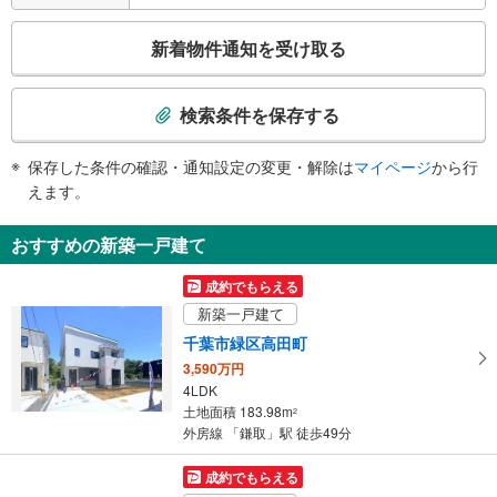
・改札⇔南口
エスカレータ
こ
新着物件通知を受け取る
・ホーム⇔改札
の
トイレ
検
索
《多機能トイレ》
検索条件を保存する
・改札内
条
その他
件
保存した条件の確認・通知設定の変更・解除は
マイページ
から行
で
・点字運賃表
えます。
通
知
おすすめの新築一戸建て
を
受
成約でもらえる
け
新築一戸建て
取
千葉市緑区高田町
る
3,590万円
・
4LDK
条
土地面積 183.98m
2
件
外房線 「鎌取」駅 徒歩49分
を
マ
成約でもらえる
イ