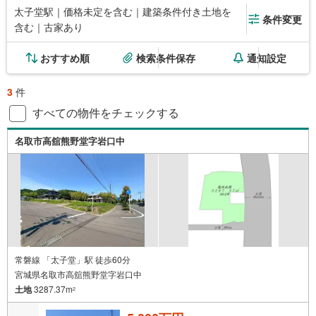
太子堂駅｜価格未定を含む｜建築条件付き土地を
条件変更
含む｜古家あり
おすすめ順
検索条件保存
通知設定
3
件
すべての物件をチェックする
名取市高舘熊野堂字岩口中
常磐線 「太子堂」駅 徒歩60分
宮城県名取市高舘熊野堂字岩口中
土地
3287.37m
2