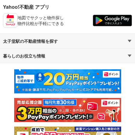
Yahoo!不動産 アプリ
地図でサクッと物件探し
物件比較が手軽にできる
太子堂駅の不動産情報を探す
暮らしのお役立ち情報
不動産・住宅
賃貸住宅
マンションカタログ
教えて！住まいの先生
新築マンション
中古マンション
新築一戸建て
中古一戸建て
注文住宅
土地
売却査定