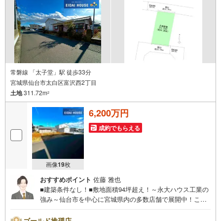
内も可能ですので、どうぞお気軽にお問い合わせくださ
い！
常磐線 「太子堂」駅 徒歩33分
宮城県仙台市太白区富沢西2丁目
土地
311.72m
2
6,200万円
成約でもらえる
画像
19
枚
おすすめポイント
佐藤 雅也
■建築条件なし！■敷地面積94坪超え！～永大ハウス工業の
強み～仙台市を中心に宮城県内の多数店舗で展開中！こち
らでは当社の強みを大きく2つに分けてご紹介！1.＜豊富な
不動産知識＞戸建・マンション・土地…と種別を問わず不
ゴールド推奨店