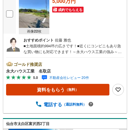
5,000万円
成約でもらえる
画像
22
枚
おすすめポイント
佐藤 雅也
■土地面積約994坪の広さです！■近くにコンビニもあり急
な買い物にも対応できます！～永大ハウス工業の強み～仙
台市を中心に宮城県内の多数店舗で展開中！こちらでは当
社の強みを大きく2つに分けてご紹介！1.＜豊富な不動産知
ゴールド推奨店
識＞戸建・マンション・土地…と種別を問わず不動産を取
永大ハウス工業 名取店
り扱っております。さらに教育施設や商業施設、子育て環
5.0
不動産会社レビュー 20件
境や行政などの地域情報を総合し、お客様により良い物件
選びをしていただけるよう、しっかりとサポートさせてい
資料をもらう
（無料）
ただきます。2.＜経験豊富なスタッフ＞当社では【購入】
【売却】【引っ越し】【リフォーム】など住宅に関する
様々なご相談はもちろん、ご購入時に気になる住宅ローン
電話する
（通話料無料）
や各種税金についても、誠心誠意ご説明させていただきま
す。各店舗ではキッズスペースも完備！お子様連れのご家
族皆様で、ぜひお越しください。営業時間:10:00～18:00
仙台市太白区富沢西2丁目
（定休日:火・水曜日 ※店舗により変動あり）現地のご案