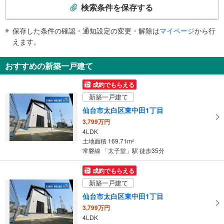
索
検索条件を保存する
条
件
保存した条件の確認・通知設定の変更・解除は
マイページ
から行
で
えます。
通
知
おすすめの新築一戸建て
を
受
成約でもらえる
け
新築一戸建て
取
仙台市太白区東中田1丁目
る
3,799万円
・
4LDK
条
土地面積 169.71m
2
件
常磐線 「太子堂」駅 徒歩35分
を
マ
成約でもらえる
イ
新築一戸建て
ペ
仙台市太白区東中田1丁目
ー
3,799万円
ジ
4LDK
に