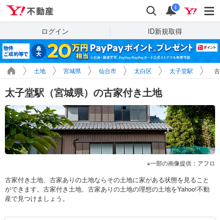
Yahoo!不動産
検索
通知
i
ログイン
ID新規取得
土地
宮城県
仙台市
太白区
太子堂駅
古
太子堂駅（宮城県）の古家付き土地
一部の画像提供：アフロ
古家付き土地、古家ありの土地ならその土地に家がある状態を見ること
ができます。古家付き土地、古家ありの土地の理想の土地をYahoo!不動
産で見つけましょう。