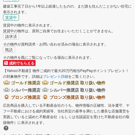
建築工事完了日から1年以上経過したものの、まだ誰も住んだことがない住宅に
表示されます。
賃貸中
賃貸中の物件に表示されます。
賃貸中の物件は、原則ご自身でお住まいいただくことができません。
請求済
その物件が資料請求・お問い合わせ済みの場合に表示されます。
既読
その物件を既にご覧になっている場合に表示されます。
成約でもらえる
【Yahoo!不動産】物件ご成約で最大20万円相当PayPayポイントプレゼント！
の対象物件です。詳細は
プレゼント詳細
をご覧ください。
ゴールド推奨店
ゴールド推奨店 取り扱い物件
シルバー推奨店
シルバー推奨店 取り扱い物件
ブロンズ推奨店
ブロンズ推奨店 取り扱い物件
広告商品を購入している不動産会社のうち、物件情報の正確性、法令遵守、ヤ
フー不動産における成約実績等、当社所定の基準を満たした優良な店舗運営を
実践していると認めた不動産会社（もしくは当該認定を受けた不動産会社の取
扱物件）に表示されます。