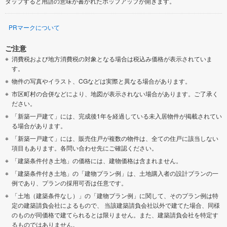
タップすると用語の意味が書かれたポップアップが開きます。
PRマークについて
ご注意
消費税および地方消費税の対象となる場合は税込み価格が表示されていま
す。
物件の写真やイラスト、CGなどは実際と異なる場合があります。
市区町村の合併などにより、地図が表示されない場合があります。ご了承く
ださい。
「新築一戸建て」には、完成後1年を経過している未入居物件が掲載されてい
る場合があります。
「新築一戸建て」には、販売住戸が複数の物件は、全ての住戸に該当しない
項目もあります。各問い合わせ先にご確認ください。
「建築条件付き土地」の価格には、建物価格は含まれません。
「建築条件付き土地」の「建物プラン例」は、土地購入者の設計プランの一
例であり、プランの採用可否は任意です。
「土地（建築条件なし）」の「建物プラン例」に関して、そのプラン例は特
定の建築請負会社によるもので、 当該建築請負会社以外で建てた場合、同様
のものが同価格で建てられるとは限りません。また、建築請負会社を特定す
るものではありません。