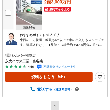
2億3,000万円
成約でもらえる
画像
16
枚
おすすめポイント
堀込 直人
東西の二方接道、幅員も6m以上で車の出入りもスムーズで
す。建築条件なし。■見学・来場予約で3000円分の選べる
デジタルギフトプレゼント実施中■デジコ詳細はHP参照～
永大ハウス工業の強み～仙台市を中心に宮城県内の多数店
シルバー推奨店
舗で展開中！こちらでは当社の強みを大きく2つに分けてご
永大ハウス工業 富谷店
紹介！1.＜豊富な不動産知識＞戸建・マンション・土地...
4.66
不動産会社レビュー 6件
と種別を問わず不動産を取り扱っております。更に教育施
設や商業施設、子育て環境や行政などの地域情報を総合
資料をもらう
（無料）
し、お客様により良い物件選びをして頂けるよう、しっか
りとサポートさせて頂きます。2.＜経験豊富なスタッフ＞
当社では【購入】【売却】【引っ越し】【リフォーム】な
電話する
（通話料無料）
ど住宅に関する様々なご質問はもちろん、ご購入時に気に
なる住宅ローン各種税金についても、誠心誠意ご説明させ
て頂きます。各店舗ではキッズスペースも完備！お子様連
1
れのご家族様で是非お越しください。営業時間:10:00～18: