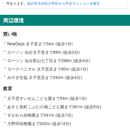
件あります。
仙台市太白区の学区から中古マンションを探す
太
白
区
周辺環境
に
関
買い物
す
る
NewDays 太子堂まで34m (徒歩1分)
情
ローソン 仙台太子堂まで89m (徒歩2分)
報
ローソン 仙台郡山七丁目まで298m (徒歩4分)
ヨークベニマル 太子堂店まで80m (徒歩1分)
みやぎ生協 太子堂店まで242m (徒歩4分)
教育
太子堂すいせんこども園まで54m (徒歩1分)
あすと長町こぶたの城こども園まで361m (徒歩5分)
すがわら幼稚園まで541m (徒歩7分)
大野田幼稚園まで922m (徒歩12分)