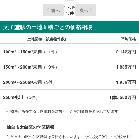
00（定休日火・水曜日※店舗により変動あり）現地のご案
1
〜
3
件
前へ
次へ
内も可能ですので、どうぞお気軽にお問い合わせくださ
/
3
件
い！
太子堂駅の土地面積ごとの価格相場
土地面積（該当物件数）
平均価格
100m
～150m
未満
（
11
件）
2,142万円
2
2
150m
～200m
未満
（
19
件）
1,885万円
2
2
200m
～250m
未満
（
5
件）
1,956万円
2
2
250m
以上
（
5
件）
1億5,500万円
2
物件が所在する市区町村を対象とした平均価格を表示しています。
仙
仙台市太白区の学区情報
台
仙台市太白区の学区情報は公開されています。小学校が29件、中学校が14
市