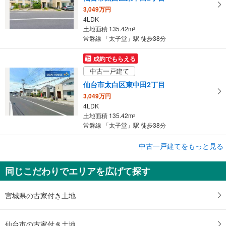
3,049万円
4LDK
土地面積 135.42m
2
常磐線 「太子堂」駅 徒歩38分
成約でもらえる
中古一戸建て
仙台市太白区東中田2丁目
3,049万円
4LDK
土地面積 135.42m
2
常磐線 「太子堂」駅 徒歩38分
成約でもらえる
中古一戸建てをもっと見る
中古一戸建て
同じこだわりでエリアを広げて探す
仙台市太白区袋原6丁目
2,749万円
4LDK
宮城県の古家付き土地
土地面積 169.95m
2
常磐線 「太子堂」駅 徒歩56分
仙台市の古家付き土地