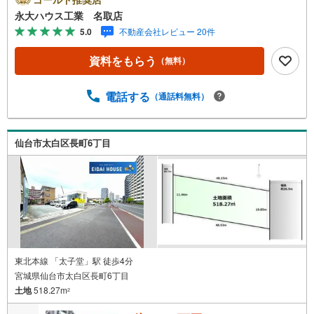
動産を取り扱っております。さらに教育施設や商業施設、
永大ハウス工業 名取店
子育て環境や行政などの地域情報を総合し、お客様により
5.0
不動産会社レビュー 20件
良い物件選びをしていただけるよう、しっかりとサポート
させていただきます。2.＜経験豊富なスタッフ＞当社では
資料をもらう
（無料）
【購入】【売却】【引っ越し】【リフォーム】など住宅に
関する様々なご相談はもちろん、ご購入時に気になる住宅
ローンや各種税金についても、誠心誠意ご説明させていた
電話する
（通話料無料）
だきます。各店舗ではキッズスペースも完備！お子様連れ
のご家族皆様で、ぜひお越しください。営業時間:10:00～1
8:00（定休日:火・水曜日 ※店舗により変動あり）現地の
仙台市太白区長町6丁目
ご案内も可能ですので、どうぞお気軽にお問い合わせくだ
さい！
東北本線 「太子堂」駅 徒歩4分
宮城県仙台市太白区長町6丁目
土地
518.27m
2