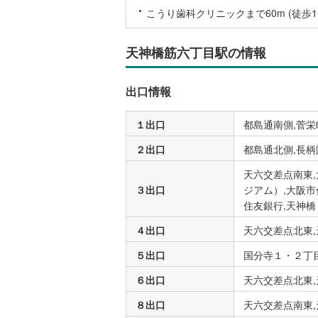
こうり歯科クリニックまで60m (徒歩1
後藤寺線
(
東北新幹
天神橋筋六丁目駅の情報
秋田新幹
出口情報
山陽新幹
西九州新
１出口
都島通南側,菅栄
２出口
都島通北側,長柄
地下鉄
札幌市営
天六交差点南東
仙台市地
３出口
ジアム）,大阪
住友銀行,天神橋
東京メト
４出口
天六交差点北東
東京メト
５出口
国分寺１・２丁目
東京メト
６出口
天六交差点北東,
都営浅草
８出口
天六交差点南東,
都営大江