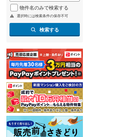
北海道新幹線
(
0
)
物件名のみで検索する
選択時には検索条件の保存不可
山形新幹線
(
43
)
東海道新幹線
(
46
)
検索する
九州新幹線
(
32
)
札幌市営地下鉄東豊線
(
1
)
東京メトロ銀座線
(
12
)
東京メトロ日比谷線
(
35
)
東京メトロ有楽町線
(
32
)
東京メトロ副都心線
(
32
)
都営新宿線
(
40
)
横浜市営地下鉄グリーンライン