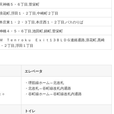
天神橋５・６丁目,菅栄町
浪花町,浮田１・２丁目,中崎町２丁目
営地下鉄東山線
(
40
)
名古屋市営地下鉄名城線
(
64
)
本庄東１・２・３丁目,本庄西１・２丁目,バスのりば
営地下鉄桜通線
(
31
)
名古屋市営地下鉄上飯田線
(
14
)
神橋４・５・６丁目,池田町,錦町,菅栄町
地下鉄烏丸線
(
34
)
京都市営地下鉄東西線
(
39
)
ＦＭ Ｔｅｎｒｏｋｕ Ｅｘｉｔ１３ＢＬＤＧ連絡通路,浪花町,黒崎
tro今里筋線
(
14
)
OsakaMetro御堂筋線
(
38
)
１・２丁目,浮田１丁目
tro四つ橋線
(
5
)
OsakaMetro中央線
(
13
)
tro堺筋線
(
5
)
神戸市営地下鉄西神・山手線
(
11
)
下鉄空港線
(
16
)
福岡市地下鉄箱崎線
(
5
)
エレベータ
・堺筋線ホーム⇔北改札
0
)
函館市電
(
0
)
・北改札⇔谷町線改札内通路
りび鉄道
(
0
)
わたらせ渓谷鐵道
(
6
)
：○
・谷町線ホーム⇔谷町線改札内通路
行
(
6
)
会津鉄道
(
1
)
トイレ
縦貫鉄道
(
0
)
しなの鉄道北しなの線
(
2
)