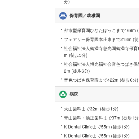
分)
桜井線
(
9
)
保育園／幼稚園
阪和線
(
47
都市型保育園ひなたぼっこまで169m (
おおさか
フェアリー保育園本庄東まで218m (徒
内子線
(
0
)
社会福祉法人鶴満寺慈光園鶴満寺保育所
鳴門線
(
1
)
m (徒歩5分)
社会福祉法人博光福祉会音色つばさ保
土讃線
(
19
2m (徒歩6分)
鹿児島本
音色つばさ保育園まで422m (徒歩6分)
三角線
(
2
)
病院
長崎本線
(
大山歯科まで32m (徒歩1分)
佐世保線
(
青山歯科・矯正歯科まで37m (徒歩1分
豊肥本線
(
K Dental Clinicまで55m (徒歩1分)
日南線
(
7
)
K Dental Clinicまで55m (徒歩1分)