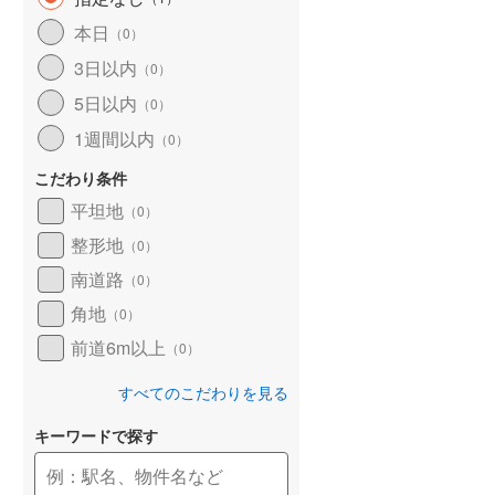
和歌山線
(
34
)
本日
（
0
）
3日以内
東西線
(
4
)
（
0
）
5日以内
（
0
）
予讃線
(
11
)
1週間以内
（
0
）
高徳線
(
7
)
こだわり条件
牟岐線
(
0
)
平坦地
（
0
）
山陽本線（JR九州）
(
2
)
整形地
（
0
）
篠栗線
(
10
)
南道路
（
0
）
角地
指宿枕崎線
(
40
)
（
0
）
前道6m以上
（
0
）
筑肥線
(
15
)
すべてのこだわりを見る
久大本線
(
11
)
キーワードで探す
日田彦山線
(
6
)
筑豊本線
(
18
)