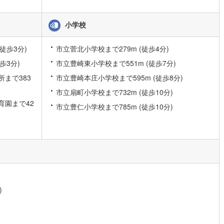
片町線
(
41
)
小学校
)
関西空港線
(
0
)
徒歩3分)
市立菅北小学校まで279m (徒歩4分)
東線
(
19
)
本四備讃線
(
0
)
歩3分)
市立豊崎東小学校まで551m (徒歩7分)
予土線
(
0
)
まで383
市立豊崎本庄小学校まで595m (徒歩8分)
徳島線
(
0
)
市立扇町小学校まで732m (徒歩10分)
育園まで42
)
土讃線
(
1
)
市立豊仁小学校まで785m (徒歩10分)
線
(
115
)
香椎線
(
24
)
肥薩線
(
0
)
5
)
唐津線
(
0
)
0
)
大村線
(
0
)
)
14
)
日豊本線
(
85
)
吉都線
(
3
)