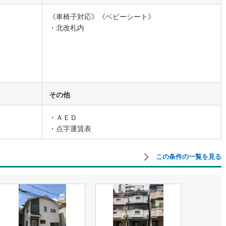
《車椅子対応》《ベビーシート》
道
(
4
)
北越急行ほくほく線
(
0
)
・北改札内
て銀河鉄道
(
2
)
青い森鉄道
(
1
)
弘南線
(
0
)
弘南鉄道大鰐線
(
0
)
鉄道鳥海山ろく線
(
1
)
福島交通飯坂線
(
2
)
その他
長野線
(
2
)
上田電鉄別所線
(
0
)
・ＡＥＤ
イトレール
(
22
)
関東鉄道竜ケ崎線
(
3
)
・点字運賃表
鉄道大洗鹿島線
(
31
)
ひたちなか海浜鉄道湊線
(
2
)
この条件の一覧を見る
8
)
千葉都市モノレール
(
16
)
鉄道上毛線
(
21
)
秩父鉄道
(
9
)
線
(
5
)
つくばエクスプレス
(
54
)
97
)
京成押上線
(
10
)