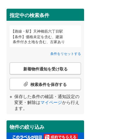
田沢湖線
(
2
)
指定中の検索条件
八戸線
(
0
)
(
1
)
磐越西線
(
0
)
詳しく見る
路線・駅
天神橋筋六丁目駅
宮崎
鹿児島
沖縄
条件
価格未定を含む、建築
陸羽西線
(
1
)
条件付き土地を含む、古家あり
左沢線
(
3
)
条件をリセットする
(
3
)
(
3
)
津軽線
(
0
)
こ
する
る
条件をリセットする
条件をリセットする
条件をリセットする
条件をリセットする
条件をリセットする
条件をリセットする
新着物件通知を受け取る
の
信越本線
(
6
)
検
索
検索条件を保存する
弥彦線
(
0
)
条
件
保存した条件の確認・通知設定の
総武本線
(
68
)
で
変更・解除は
マイページ
から行え
通
ます。
知
京葉線
(
21
)
を
受
久留里線
(
13
)
物件の絞り込み
け
取
山手線
(
51
)