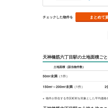
南武線
(
57
まとめて
横浜線
(
17
チェックした物件を
相模線
(
14
五日市線
(
篠ノ井線
(
常磐線（
天神橋筋六丁目駅の土地面積ごと
伊東線
(
10
土地面積（該当物件数）
身延線
(
46
50m
未満
（
1
件）
2
武豊線
(
1
)
150m
～200m
未満
（
1
件）
2
2
2
関西本線（
参宮線
(
0
)
物件が所在する市区町村を対象とした平均価格
大糸線（J