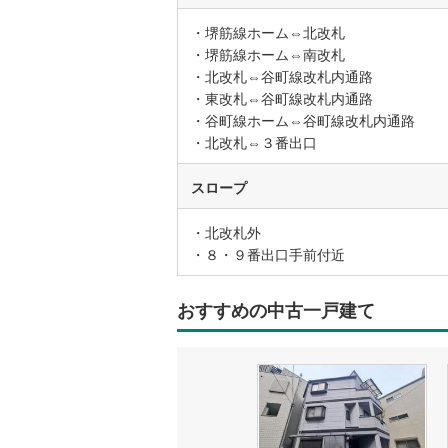
・堺筋線ホーム⇔北改札
いすみ鉄
・堺筋線ホーム⇔南改札
・北改札⇔谷町線改札内通路
IGRいわ
・東改札⇔谷町線改札内通路
・谷町線ホーム⇔谷町線改札内通路
弘南鉄道
・北改札⇔３番出口
由利高原
スロープ
長野電鉄
・北改札外
宇都宮ラ
・８・９番出口手前付近
鹿島臨海
おすすめの中古一戸建て
小湊鐵道
(
上毛電気
流鉄流山
京成本線
(