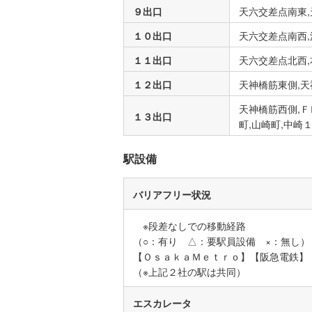
９出口
天六交差点南東,
１０出口
天六交差点南西,
名古屋市
１１出口
天六交差点北西,
名古屋市
１２出口
天神橋筋東側,天
京都市営
天神橋筋西側,
OsakaMe
１３出口
町,山崎町,中崎
OsakaMe
駅設備
OsakaMe
福岡市地
バリアフリー状況
※段差なしでの移動経路
私鉄・その他
札幌市電
(
（○：有り △：要駅員設備 ×：無し）
道南いさ
【ＯｓａｋａＭｅｔｒｏ】【阪急電鉄】
（※上記２社の駅は共同）
阿武隈急
エスカレータ
秋田内陸