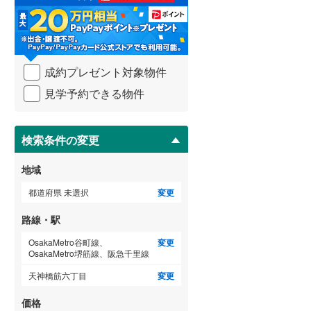
る
・
武蔵野線
(
189
)
条
件
横須賀線
(
67
)
を
成約プレゼント対象物件
マ
青梅線
(
60
)
イ
見学予約できる物件
ペ
小海線
(
1
)
ー
ジ
京浜東北線
(
203
)
に
検索条件の変更
総武線
(
135
)
保
存
地域
御殿場線
(
13
)
す
る
都道府県 未選択
変更
中央本線（JR東海）
(
51
)
路線・駅
太多線
(
2
)
OsakaMetro谷町線、
変更
名松線
(
2
)
OsakaMetro堺筋線、阪急千里線
天神橋筋六丁目
変更
東海道本線（JR西日本）
(
202
)
価格
小浜線
(
1
)