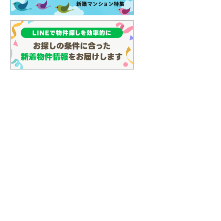
(
16
)
名古屋市営地下鉄鶴舞線
(
27
)
名古屋市営地下鉄名港線
(
10
)
OsakaMetro長堀鶴見緑地線
(
8
)
OsakaMetro谷町線
(
22
)
OsakaMetro千日前線
(
8
)
神戸市営地下鉄海岸線
(
3
)
福岡市地下鉄七隈線
(
56
)
函館市電宝来・谷地頭線
(
0
)
真岡鐵道
(
1
)
山形鉄道フラワー長井線
(
0
)
えちごトキめき鉄道妙高はねうまラ