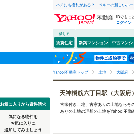
ハチにも権利がある？ ペルーの新しいルー
IDでもっ
ログイン
借りる
北海道
JR
北海道
函館本線
(
こだわり条件
配置、向き、
賃貸住宅
新築マンション
中古マンシ
石勝線
(
0
)
前道6m
東北
青森
根室本線
(
(
7
)
(
1
)
(
0
平坦地
（
関東
東京
石北本線
(
Yahoo!不動産トップ
土地
大阪府
販売、価格、
常磐線
(
11
信越・北陸
新潟
(
0
)
(
0
)
(
0
更地渡し
天神橋筋六丁目駅（大阪府
高崎線
(
10
東海
愛知
お気に入りから資料請求
古家付き土地、古家ありの土地ならそ
立地
両毛線
(
47
ありの土地の理想の土地をYahoo!不
烏山線
(
22
気になる物件を
最寄りの
(
1
)
(
2
)
近畿
大阪
お気に入りに
石巻線
(
11
追加してみましょう
オンライン対