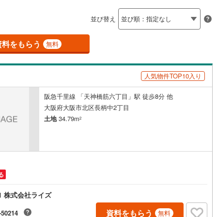
島根
岡山
広島
山口
釜石線
(
0
)
ン内見(相談)可
（
1
）
IT重説可
（
1
）
並び替え
花輪線
(
0
)
香川
愛媛
高知
)
(
0
)
(
0
)
(
0
)
(
0
)
(
3
)
(
1
)
保存した条件を見る
磐越東線
(
1
)
資料をもらう
ン対応とは？
無料
佐賀
長崎
熊本
大分
陸羽東線
(
6
)
人気物件TOP10入り
7
)
米坂線
(
0
)
)
(
0
)
(
0
)
(
1
)
(
3
)
(
4
)
(
1
)
阪急千里線 「天神橋筋六丁目」駅 徒歩8分 他
五能線
(
0
)
この条件で検索する
この条件で検索する
この条件で検索する
この条件で検索する
この条件で検索する
この条件で検索する
市区町村以下を選択
市区町村を選択す
駅を選択する
大阪府大阪市北区長柄中2丁目
3
)
白新線
(
1
)
土地
34.79m
2
越後線
(
0
)
ライン（宇都宮～逗子）
湘南新宿ライン（前橋～小田原）
(
218
)
る
)
内房線
(
34
)
1 株式会社ライズ
)
鹿島線
(
1
)
資料をもらう
-50214
無料
東海道本線
(
119
)