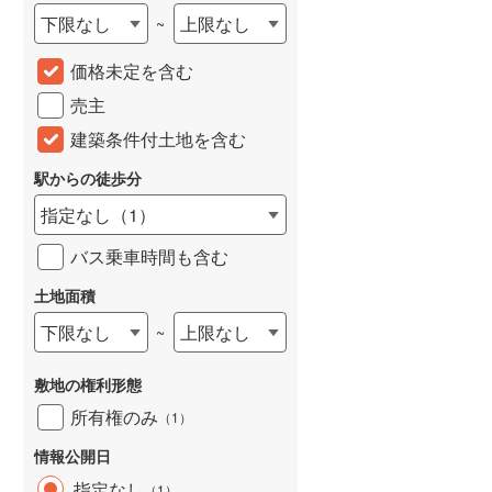
下限なし
上限なし
~
城端線
(
0
)
価格未定を含む
関西本線（JR西日本）
(
44
)
売主
大阪環状線
(
17
)
建築条件付土地を含む
山陽本線（JR西日本）
(
67
)
駅からの徒歩分
姫新線
(
17
)
指定なし
（
1
）
吉備線
(
3
)
バス乗車時間も含む
芸備線
(
10
)
土地面積
可部線
(
6
)
下限なし
上限なし
~
宇部線
(
0
)
敷地の権利形態
山陰本線
(
39
)
所有権のみ
（
1
）
境線
(
1
)
情報公開日
奈良線
(
50
)
指定なし
（
1
）