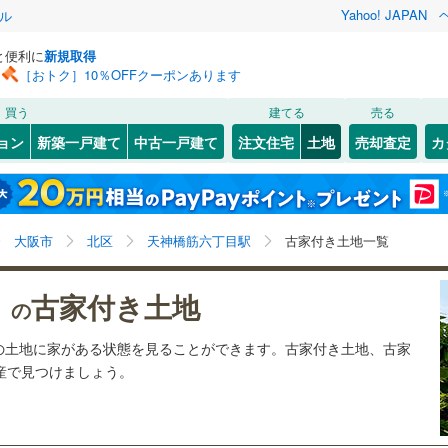
Yahoo! JAPAN
ル
と便利に
新規取得
［おトク］10％OFFクーポンあります
検索条件を保存しました
買う
建てる
売る
11
)
札沼線
(
2
)
建ち方、日当たり
ョン
新築一戸建て
中古一戸建て
注文住宅
土地
売却査定
カ
この検索条件の新着物件通知は、
マイページ
から設定できます。
室蘭本線
(
4
)
以上
（
0
）
角地
（
0
）
岩手
宮城
秋田
山形
3
)
富良野線
(
0
)
)
(
1
)
(
0
)
(
2
)
(
0
)
(
1
)
(
0
)
0
）
整形地
（
0
）
天神橋筋六丁目駅、価格未定を含む、建築条件付き土地
神奈川
埼玉
千葉
茨城
0
)
釧網本線
(
0
)
大阪市
北区
天神橋筋六丁目駅
古家付き土地一覧
を含む、古家あり
契約、入居関連など
5
)
水郡線
(
31
)
四天王寺前夕陽ケ丘
文の里
長野
富山
石川
福井
)
(
2
)
(
0
)
(
3
)
(
3
)
古家付き土地
（
0
）
第一種低層住居専用地域
（
0
）
）の
(
2
)
(
0
)
3
)
上越線
(
13
)
閉じる
閉じる
お気に入りリストを見る
お気に入りリストを見る
閉じる
閉じる
岐阜
静岡
三重
の土地に家がある状態を見ることができます。古家付き土地、古家
検索条件を保存する
)
水戸線
(
5
)
動産で見つけましょう。
)
仙山線
(
21
)
マイページ
駅が始発駅
（
0
）
海まで2km以内
（
0
）
兵庫
京都
滋賀
奈良
)
気仙沼線
(
1
)
応