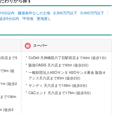
だわりから探す
2
)
七尾線
(
0
)
10分以内
建築条件なしの土地
2,500万円以下
3,000万円以下
高山本線（JR西日本）
(
0
)
徒歩5分以内
平坦地
更地渡し
JR西日本）
(
24
)
湖西線
(
15
)
福知山線
(
52
)
6
)
播但線
(
17
)
スーパー
津山線
(
3
)
店街店まで5
CoDeli 天神橋筋六丁目駅前店まで44m (徒歩1分)
伯備線
(
2
)
阪急OASIS 天六店まで93m (徒歩2分)
9m (徒
一般財団法人H2Oサンタ H2Oサンタ募金 阪急オ
)
呉線
(
17
)
アシス天六店まで93m (徒歩2分)
山口線
(
1
)
m (徒歩2
サンディ 天六店まで158m (徒歩2分)
0
)
美祢線
(
0
)
C&Cエンド 天六店まで179m (徒歩3分)
まで136m
因美線
(
2
)
 (徒歩2
草津線
(
6
)