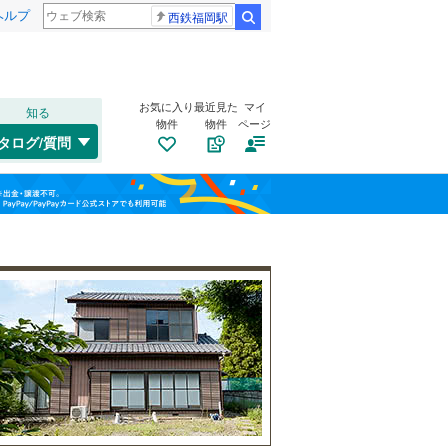
ヘルプ
西鉄福岡駅
検索
お気に入り
最近見た
マイ
知る
物件
物件
ページ
千歳線
(
1
)
タログ/質問
日高本線
(
0
)
南道路
（
0
）
福島
宗谷本線
(
0
)
(
0
)
(
0
)
(
0
)
古家あり
（
1
）
栃木
群馬
山梨
東北本線
(
188
)
川越線
(
51
)
(
1
)
(
0
)
(
1
)
吾妻線
(
7
)
日光線
(
28
)
仙石線
(
40
)
小学校まで1km以内
（
0
）
和歌山
大船渡線
(
0
)