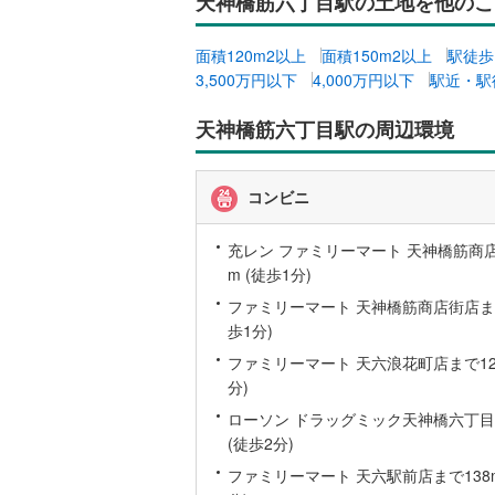
天神橋筋六丁目駅の土地を他のこ
越美北線
(
面積120m2以上
面積150m2以上
駅徒歩
氷見線
(
0
)
3,500万円以下
4,000万円以下
駅近・駅
紀勢本線（
天神橋筋六丁目駅の周辺環境
桜島線
(
1
)
加古川線
(
コンビニ
赤穂線
(
6
)
充レン ファミリーマート 天神橋筋商
m (徒歩1分)
宇野線
(
2
)
ファミリーマート 天神橋筋商店街店まで
福塩線
(
12
歩1分)
岩徳線
(
0
)
ファミリーマート 天六浪花町店まで121
分)
小野田線
(
ローソン ドラッグミック天神橋六丁目
舞鶴線
(
1
)
(徒歩2分)
ファミリーマート 天六駅前店まで138m
木次線
(
0
)