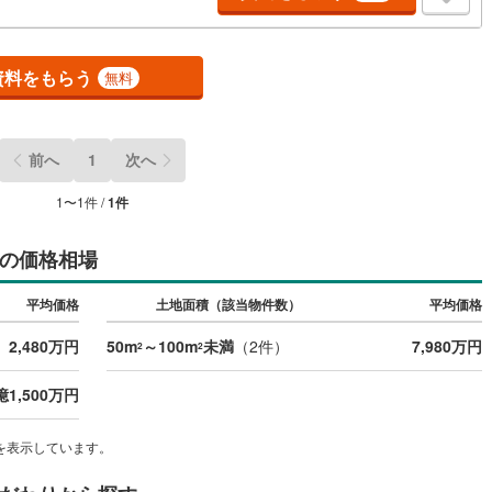
)
鶴見線
(
12
)
資料をもらう
7
)
根岸線
(
32
)
無料
3
)
中央本線（JR東日本）
(
220
)
27
)
八高線
(
81
)
前へ
1
次へ
2
)
大糸線（JR東日本）
(
1
)
1
〜
1
件 /
1
件
各駅停車）
(
63
)
埼京線
(
88
)
の価格相場
)
東海道本線（JR東海）
(
81
)
平均価格
土地面積（該当物件数）
平均価格
)
飯田線
(
25
)
2,480万円
50m
～100m
未満
（
2
件）
7,980万円
2
2
高山本線（JR東海）
(
3
)
億1,500万円
JR東海）
(
8
)
紀勢本線（JR東海）
(
0
)
博多南線
(
6
)
を表示しています。
R西日本）
(
0
)
北陸本線
(
2
)