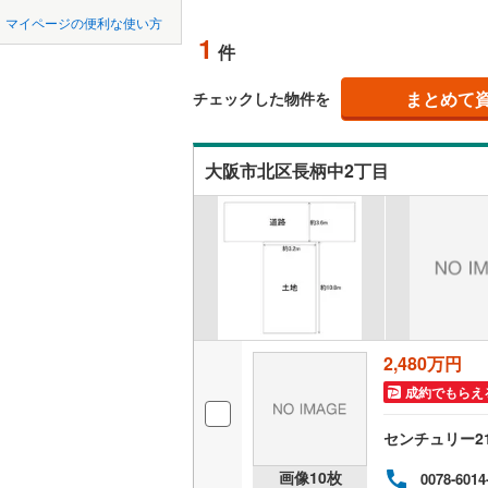
中国
鳥取
北上線
(
0
)
マイページの便利な使い方
オンライ
1
件
山田線
(
2
)
四国
徳島
(
1
)
(
0
)
(
0
大湊線
(
0
)
まとめて
オンライ
チェックした物件を
九州・沖縄
福岡
只見線
(
1
)
大阪市北区長柄中2丁目
奥羽本線
(
(
1
)
(
1
)
(
4
男鹿線
(
0
)
0
0
0
0
0
0
該当物件
該当物件
該当物件
該当物件
該当物件
該当物件
件
件
件
件
件
件
羽越本線
(
飯山線
(
0
)
湘南新宿
2,480万円
(
203
)
成約でもらえ
外房線
(
19
センチュリー2
成田線
(
20
画像
10
枚
0078-6014
東金線
(
7
)