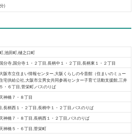
分)
4
)
宮崎空港線
(
1
)
線
(
54
)
上越新幹線
(
26
)
線
(
32
)
北陸新幹線
(
36
)
線
(
26
)
北陸新幹線（JR西日本）
(
2
)
幹線
(
0
)
町,池田町,樋之口町
国分寺,国分寺１・２丁目,長柄中１・２丁目,長柄東１・２丁目
地下鉄南北線
(
3
)
札幌市営地下鉄東西線
(
0
)
,大阪市立住まい情報センター,大阪くらしの今昔館（住まいのミュー
下鉄南北線
(
47
)
仙台市地下鉄東西線
(
27
)
市住宅供給公社,大阪市立男女共同参画センター子育て活動支援館,三井
５・６丁目,菅栄町,バスのりば
ロ丸ノ内線
(
42
)
東京メトロ丸ノ内方南支線
(
13
)
,天神橋７・８丁目
ロ東西線
(
58
)
東京メトロ千代田線
(
39
)
,長柄西１・２丁目,長柄中１・２丁目,バスのりば
ロ半蔵門線
(
13
)
東京メトロ南北線
(
38
)
天神橋７・８丁目,長柄西１・２丁目,バスのりば
線
(
38
)
都営三田線
(
41
)
天神橋５・６丁目,菅栄町
戸線
(
65
)
横浜市営地下鉄ブルーライン
(
65
)