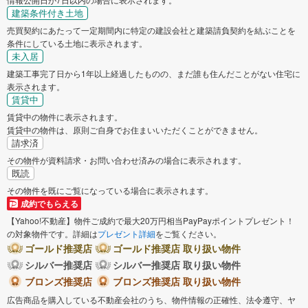
建築条件付き土地
売買契約にあたって一定期間内に特定の建設会社と建築請負契約を結ぶことを
条件にしている土地に表示されます。
未入居
建築工事完了日から1年以上経過したものの、まだ誰も住んだことがない住宅に
表示されます。
賃貸中
賃貸中の物件に表示されます。
賃貸中の物件は、原則ご自身でお住まいいただくことができません。
請求済
その物件が資料請求・お問い合わせ済みの場合に表示されます。
既読
その物件を既にご覧になっている場合に表示されます。
成約でもらえる
【Yahoo!不動産】物件ご成約で最大20万円相当PayPayポイントプレゼント！
の対象物件です。詳細は
プレゼント詳細
をご覧ください。
ゴールド推奨店
ゴールド推奨店 取り扱い物件
シルバー推奨店
シルバー推奨店 取り扱い物件
ブロンズ推奨店
ブロンズ推奨店 取り扱い物件
広告商品を購入している不動産会社のうち、物件情報の正確性、法令遵守、ヤ