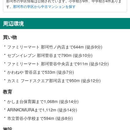
那珂市の学区情報は公開されています。小学校が9件、中学校が4件ありま
市
す。
那珂市の学区から中古マンションを探す
に
関
す
周辺環境
る
情
買い物
報
ファミリーマート 那珂竹ノ内店まで644m (徒歩9分)
セブンイレブン 那珂菅谷まで790m (徒歩10分)
ファミリーマート 那珂菅谷中央店まで911m (徒歩12分)
かわねや 菅谷店まで533m (徒歩7分)
カスミ フードスクエア那珂店まで950m (徒歩12分)
教育
かしま台保育園まで1,068m (徒歩14分)
ARINKOMURAまで1,112m (徒歩14分)
市立菅谷小学校まで594m (徒歩8分)
施設