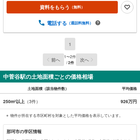
資料をもらう
（無料）
電話する
（通話料無料）
1
1
〜
2
件
前へ
次へ
/
2
件
中菅谷駅の土地面積ごとの価格相場
土地面積（該当物件数）
平均価格
250m
以上
（
3
件）
926万円
2
物件が所在する市区町村を対象とした平均価格を表示しています。
那
那珂市の学区情報
珂