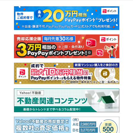
マンションカタログ
教えて！住まいの先生
新築マンション
中古マンション
新築一戸建て
中古一戸建て
注文住宅
土地
売却査定