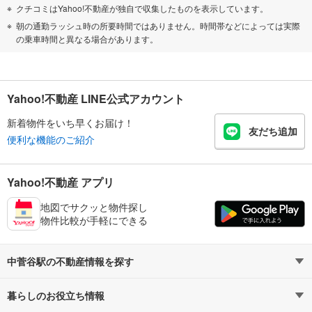
クチコミはYahoo!不動産が独自で収集したものを表示しています。
朝の通勤ラッシュ時の所要時間ではありません。時間帯などによっては実際
の乗車時間と異なる場合があります。
Yahoo!不動産 LINE公式アカウント
新着物件をいち早くお届け！
友だち追加
便利な機能のご紹介
Yahoo!不動産 アプリ
地図でサクッと物件探し
物件比較が手軽にできる
中菅谷駅の不動産情報を探す
暮らしのお役立ち情報
不動産・住宅
賃貸住宅