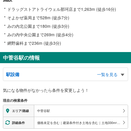
ドラッグストアトライウェル那珂店まで1,263m (徒歩16分)
そよかぜ薬局まで528m (徒歩7分)
みの内北公園まで180m (徒歩3分)
みの内中央公園まで269m (徒歩4分)
網野歯科まで236m (徒歩3分)
中菅谷駅の情報
駅設備
一覧を見る
バリアフリー状況
気になる物件がなかったら
条件を変更しよう！
※段差なしでの移動経路
（○：有り △：要駅員設備 ×：無し）
現在の検索条件
地上⇔ホーム：○
スロープ
中菅谷駅
エリア/路線
・ホーム⇔地上
価格未定を含む｜建築条件付き土地を含む｜土地330
m
以上
詳細条件
2