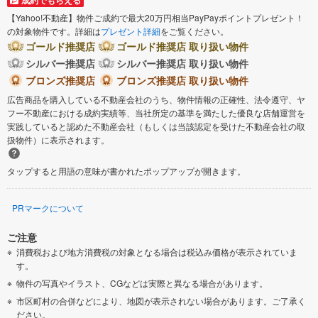
【Yahoo!不動産】物件ご成約で最大20万円相当PayPayポイントプレゼント！
の対象物件です。詳細は
プレゼント詳細
をご覧ください。
ゴールド推奨店
ゴールド推奨店 取り扱い物件
シルバー推奨店
シルバー推奨店 取り扱い物件
ブロンズ推奨店
ブロンズ推奨店 取り扱い物件
広告商品を購入している不動産会社のうち、物件情報の正確性、法令遵守、ヤ
フー不動産における成約実績等、当社所定の基準を満たした優良な店舗運営を
実践していると認めた不動産会社（もしくは当該認定を受けた不動産会社の取
扱物件）に表示されます。
タップすると用語の意味が書かれたポップアップが開きます。
PRマークについて
ご注意
消費税および地方消費税の対象となる場合は税込み価格が表示されていま
す。
物件の写真やイラスト、CGなどは実際と異なる場合があります。
市区町村の合併などにより、地図が表示されない場合があります。ご了承く
ださい。