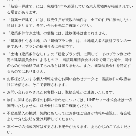
「新築一戸建て」には、完成後1年を経過している未入居物件が掲載されてい
る場合があります。
「新築一戸建て」には、販売住戸が複数の物件は、全ての住戸に該当しない
項目もあります。各問い合わせ先にご確認ください。
「建築条件付き土地」の価格には、建物価格は含まれません。
「建築条件付き土地」の「建物プラン例」は、土地購入者の設計プランの一
例であり、プランの採用可否は任意です。
「土地（建築条件なし）」の「建物プラン例」に関して、そのプラン例は特
定の建築請負会社によるもので、 当該建築請負会社以外で建てた場合、同様
のものが同価格で建てられるとは限りません。また、建築請負会社を特定す
るものではありません。
お客様が入力する個人情報を含むお問い合わせデータは、当該物件の取扱会
社に送信され、そこで管理されます。
お問い合わせをされたお客様へは、取扱会社がご連絡いたします。
物件に関するお客様のお問い合わせについては、LINEヤフー株式会社は一切
関与いたしません。取扱会社に直接ご確認ください。
不動産購入の検討、契約にあたってはお客様ご自身が情報を確認し、各会社
より十分な説明を受け判断してください。
本ページの掲載内容は変更される場合があります。あらかじめご了承くださ
い。