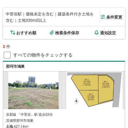
中菅谷駅｜価格未定を含む｜建築条件付き土地を
条件変更
含む｜土地330m2以上
おすすめ順
検索条件保存
通知設定
2
件
すべての物件をチェックする
那珂市鴻巣
水郡線 「中菅谷」駅 徒歩22分
茨城県那珂市鴻巣
土地
427.14m
2