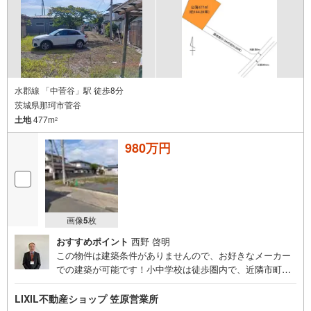
水郡線 「中菅谷」駅 徒歩8分
茨城県那珂市菅谷
土地
477m
2
980万円
画像
5
枚
おすすめポイント
西野 啓明
この物件は建築条件がありませんので、お好きなメーカー
での建築が可能です！小中学校は徒歩圏内で、近隣市町村
へのアクセスも良く利便性に優れた立地です♪
LIXIL不動産ショップ 笠原営業所