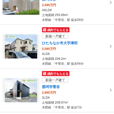
ペ
2,390万円
ー
4SLDK
ジ
土地面積 255.69m
2
に
水郡線 「中菅谷」駅 徒歩29分
保
存
成約でもらえる
す
新築一戸建て
る
ひたちなか市大字津田
2,590万円
4LDK
土地面積 226.2m
2
水郡線 「中菅谷」駅 徒歩54分
成約でもらえる
新築一戸建て
那珂市菅谷
2,990万円
3LDK
土地面積 208.97m
2
水郡線 「中菅谷」駅 徒歩7分