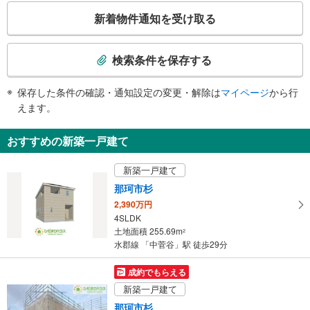
こ
新着物件通知を受け取る
の
検
索
検索条件を保存する
条
件
保存した条件の確認・通知設定の変更・解除は
マイページ
から行
で
えます。
通
知
おすすめの新築一戸建て
を
受
新築一戸建て
け
那珂市杉
取
2,390万円
る
4SLDK
・
土地面積 255.69m
2
条
水郡線 「中菅谷」駅 徒歩29分
件
を
成約でもらえる
マ
新築一戸建て
イ
那珂市杉