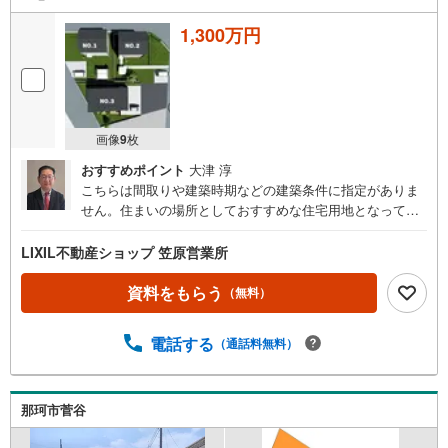
1,300万円
画像
9
枚
おすすめポイント
大津 淳
こちらは間取りや建築時期などの建築条件に指定がありま
せん。住まいの場所としておすすめな住宅用地となってい
ます。駅まで徒歩13分の場所に立地しています。土地購入
をお考えの方に好条件の売地が多数あります。当社は知識
LIXIL不動産ショップ 笠原営業所
豊富なスタッフの対応力が自慢です。ぜひお客様の不動産
探しに対するご希望やこだわりをお聞かせください。プロ
資料をもらう
（無料）
の知識でもって全力でサポートいたします。
電話する
（通話料無料）
那珂市菅谷