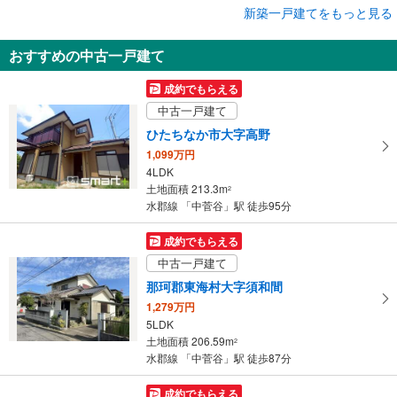
新築一戸建てをもっと見る
新築一戸建て
那珂市杉
おすすめの中古一戸建て
2,490万円
4LDK
成約でもらえる
土地面積 198.4m
2
中古一戸建て
水郡線 「中菅谷」駅 徒歩29分
ひたちなか市大字高野
1,099万円
4LDK
土地面積 213.3m
2
水郡線 「中菅谷」駅 徒歩95分
成約でもらえる
中古一戸建て
那珂郡東海村大字須和間
1,279万円
5LDK
土地面積 206.59m
2
水郡線 「中菅谷」駅 徒歩87分
成約でもらえる