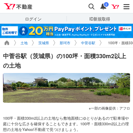
Yahoo!不動産
検索
通知
i
ログイン
ID新規取得
土地
茨城県
那珂市
中菅谷駅
100坪・面積3
中菅谷駅（茨城県）の100坪・面積330m2以上
の土地
一部の画像提供：アフロ
100坪・面積330m2以上の土地なら敷地面積にゆとりがあるので駐車場や
庭に十分な広さを確保することもできます。100坪・面積330m2以上の理
想の土地をYahoo!不動産で見つけましょう。