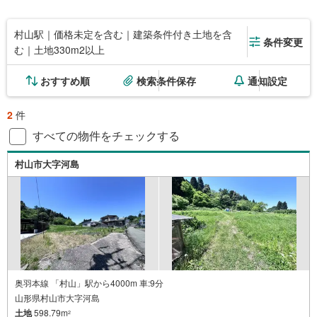
村山駅｜価格未定を含む｜建築条件付き土地を含
条件変更
む｜土地330m2以上
おすすめ順
検索条件保存
通知設定
2
件
すべての物件をチェックする
村山市大字河島
奥羽本線 「村山」駅から4000m 車:9分
山形県村山市大字河島
土地
598.79m
2