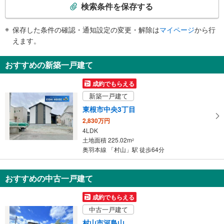
索
検索条件を保存する
その他
条
・ＡＥＤ
件
保存した条件の確認・通知設定の変更・解除は
マイページ
から行
・点字運賃表
で
えます。
通
知
おすすめの新築一戸建て
を
受
成約でもらえる
け
新築一戸建て
取
東根市中央3丁目
る
2,830万円
・
4LDK
条
土地面積 225.02m
2
件
奥羽本線 「村山」駅 徒歩64分
を
マ
おすすめの中古一戸建て
イ
ペ
成約でもらえる
ー
中古一戸建て
ジ
に
村山市河島山