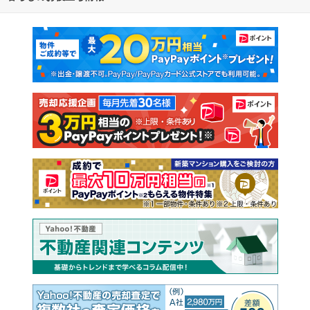
マンションカタログ
教えて！住まいの先生
新築マンション
中古マンション
新築一戸建て
中古一戸建て
注文住宅
土地
売却査定