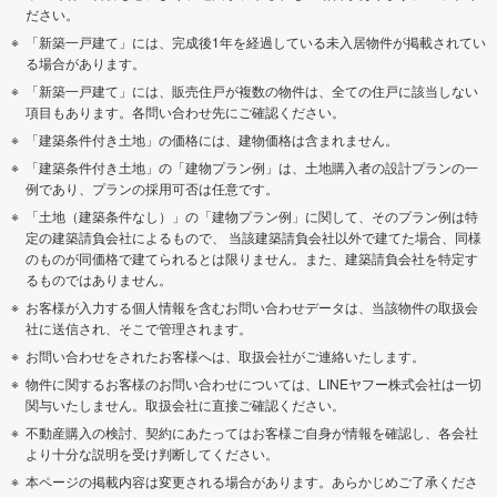
ださい。
「新築一戸建て」には、完成後1年を経過している未入居物件が掲載されてい
る場合があります。
「新築一戸建て」には、販売住戸が複数の物件は、全ての住戸に該当しない
項目もあります。各問い合わせ先にご確認ください。
「建築条件付き土地」の価格には、建物価格は含まれません。
「建築条件付き土地」の「建物プラン例」は、土地購入者の設計プランの一
例であり、プランの採用可否は任意です。
「土地（建築条件なし）」の「建物プラン例」に関して、そのプラン例は特
定の建築請負会社によるもので、 当該建築請負会社以外で建てた場合、同様
のものが同価格で建てられるとは限りません。また、建築請負会社を特定す
るものではありません。
お客様が入力する個人情報を含むお問い合わせデータは、当該物件の取扱会
社に送信され、そこで管理されます。
お問い合わせをされたお客様へは、取扱会社がご連絡いたします。
物件に関するお客様のお問い合わせについては、LINEヤフー株式会社は一切
関与いたしません。取扱会社に直接ご確認ください。
不動産購入の検討、契約にあたってはお客様ご自身が情報を確認し、各会社
より十分な説明を受け判断してください。
本ページの掲載内容は変更される場合があります。あらかじめご了承くださ