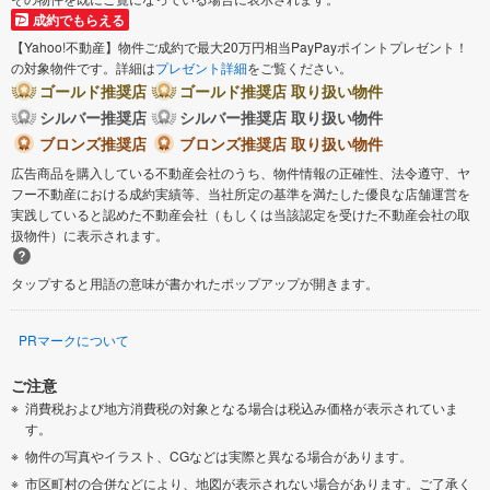
成約でもらえる
【Yahoo!不動産】物件ご成約で最大20万円相当PayPayポイントプレゼント！
の対象物件です。詳細は
プレゼント詳細
をご覧ください。
ゴールド推奨店
ゴールド推奨店 取り扱い物件
シルバー推奨店
シルバー推奨店 取り扱い物件
ブロンズ推奨店
ブロンズ推奨店 取り扱い物件
広告商品を購入している不動産会社のうち、物件情報の正確性、法令遵守、ヤ
フー不動産における成約実績等、当社所定の基準を満たした優良な店舗運営を
実践していると認めた不動産会社（もしくは当該認定を受けた不動産会社の取
扱物件）に表示されます。
タップすると用語の意味が書かれたポップアップが開きます。
PRマークについて
ご注意
消費税および地方消費税の対象となる場合は税込み価格が表示されていま
す。
物件の写真やイラスト、CGなどは実際と異なる場合があります。
市区町村の合併などにより、地図が表示されない場合があります。ご了承く