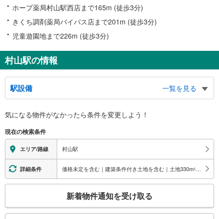
ホープ薬局村山駅西店まで165m (徒歩3分)
きくち調剤薬局バイパス店まで201m (徒歩3分)
児童遊園地まで226m (徒歩3分)
村山駅の情報
駅設備
一覧を見る
バリアフリー状況
気になる物件がなかったら
条件を変更しよう！
※段差なしでの移動経路
（○：有り △：要駅員設備 ×：無し）
現在の検索条件
地上⇔改札⇔ホーム：○
エレベータ
村山駅
エリア/路線
・各ホーム⇔改札
・改札⇔東口
価格未定を含む｜建築条件付き土地を含む｜土地330
m
以上
詳細条件
2
・改札⇔西口
トイレ
こ
新着物件通知を受け取る
《車椅子対応》
の
・東口１Ｆ
検
・西口１Ｆ