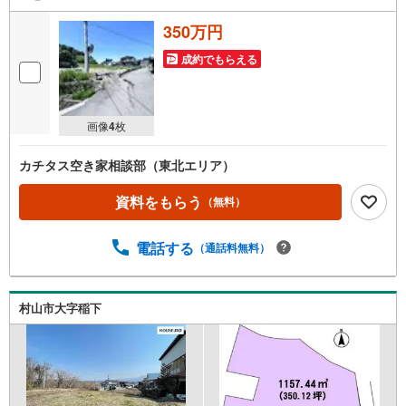
350万円
成約でもらえる
画像
4
枚
カチタス空き家相談部（東北エリア）
資料をもらう
（無料）
電話する
（通話料無料）
村山市大字稲下