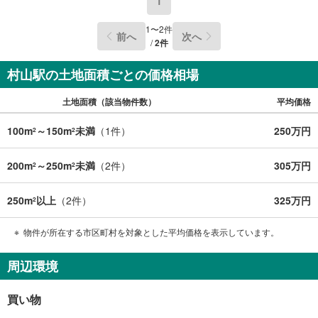
1
1
〜
2
件
前へ
次へ
/
2
件
村山駅の土地面積ごとの価格相場
土地面積（該当物件数）
平均価格
100m
～150m
未満
（
1
件）
250万円
2
2
200m
～250m
未満
（
2
件）
305万円
2
2
250m
以上
（
2
件）
325万円
2
物件が所在する市区町村を対象とした平均価格を表示しています。
周辺環境
買い物