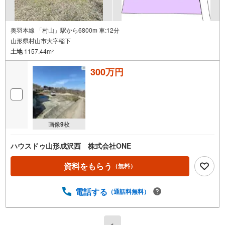
奥羽本線 「村山」駅から6800m 車:12分
山形県村山市大字稲下
土地
1157.44m
2
300万円
画像
9
枚
ハウスドゥ山形成沢西 株式会社ONE
資料をもらう
（無料）
電話する
（通話料無料）