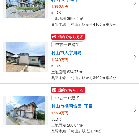
保
1,890万円
存
5LDK
土地面積 369.62m
す
2
奥羽本線 「村山」駅から4400m 車:9分
る
成約でもらえる
中古一戸建て
村山市大字河島
1,249万円
6LDK
土地面積 634.75m
2
奥羽本線 「村山」駅から3600m 車:8分
成約でもらえる
中古一戸建て
村山市楯岡笛田1丁目
1,399万円
5LDK
土地面積 260.04m
2
奥羽本線 「村山」駅 徒歩18分