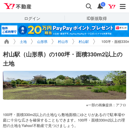
Yahoo!不動産
検索
通知
i
ログイン
ID新規取得
土地
山形県
村山市
村山駅
100坪・面積33
村山駅（山形県）の100坪・面積330m2以上の
土地
一部の画像提供：アフロ
100坪・面積330m2以上の土地なら敷地面積にゆとりがあるので駐車場や
庭に十分な広さを確保することもできます。100坪・面積330m2以上の理
想の土地をYahoo!不動産で見つけましょう。