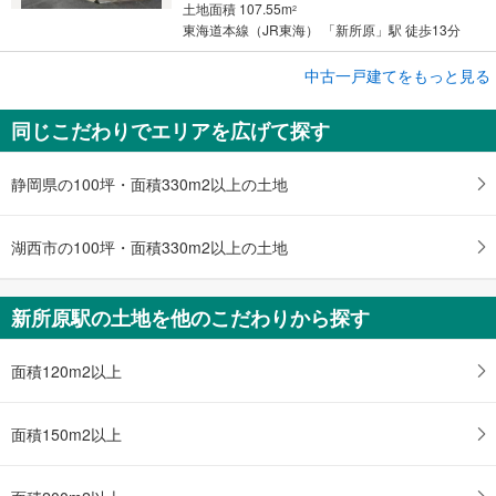
土地面積 107.55m
2
東海道本線（JR東海） 「新所原」駅 徒歩13分
中古一戸建てをもっと見る
中古一戸建て
豊橋市雲谷町字八尻
同じこだわりでエリアを広げて探す
590万円
4DK
土地面積 107.54m
2
静岡県の100坪・面積330m2以上の土地
東海道本線（JR東海） 「新所原」駅 徒歩15分
湖西市の100坪・面積330m2以上の土地
新所原駅の土地を他のこだわりから探す
面積120m2以上
面積150m2以上