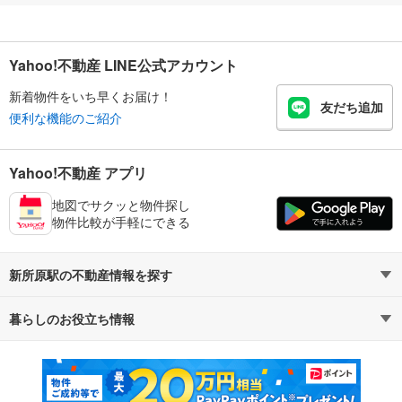
Yahoo!不動産 LINE公式アカウント
新着物件をいち早くお届け！
友だち追加
便利な機能のご紹介
Yahoo!不動産 アプリ
地図でサクッと物件探し
物件比較が手軽にできる
新所原駅の不動産情報を探す
暮らしのお役立ち情報
不動産・住宅
賃貸住宅
マンションカタログ
教えて！住まいの先生
新築マンション
中古マンション