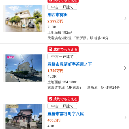
中古一戸建て
湖西市梅田
2,299万円
7LDK
土地面積 192m
2
天竜浜名湖鉄道 「新所原」駅 徒歩10分
成約でもらえる
中古一戸建て
豊橋市豊清町字茶屋ノ下
1,749万円
4LDK
土地面積 154.13m
2
東海道本線（JR東海） 「新所原」駅 徒歩24分
成約でもらえる
中古一戸建て
豊橋市雲谷町字八尻
400万円
4DK