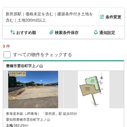
新所原駅｜価格未定を含む｜建築条件付き土地を
条件変更
含む｜土地330m2以上
おすすめ順
検索条件保存
通知設定
3
件
すべての物件をチェックする
豊橋市雲谷町字上ノ山
東海道本線（JR東海） 「新所原」駅 徒歩33分
愛知県豊橋市雲谷町字上ノ山
土地
583.25m
2