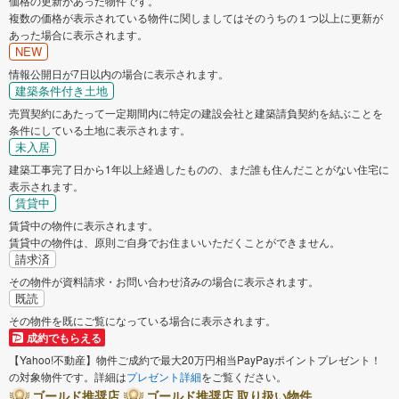
価格の更新があった物件です。
複数の価格が表示されている物件に関しましてはそのうちの１つ以上に更新が
あった場合に表示されます。
NEW
情報公開日が7日以内の場合に表示されます。
建築条件付き土地
売買契約にあたって一定期間内に特定の建設会社と建築請負契約を結ぶことを
条件にしている土地に表示されます。
未入居
建築工事完了日から1年以上経過したものの、まだ誰も住んだことがない住宅に
表示されます。
賃貸中
賃貸中の物件に表示されます。
賃貸中の物件は、原則ご自身でお住まいいただくことができません。
請求済
その物件が資料請求・お問い合わせ済みの場合に表示されます。
既読
その物件を既にご覧になっている場合に表示されます。
成約でもらえる
【Yahoo!不動産】物件ご成約で最大20万円相当PayPayポイントプレゼント！
の対象物件です。詳細は
プレゼント詳細
をご覧ください。
ゴールド推奨店
ゴールド推奨店 取り扱い物件