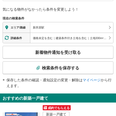
バリアフリー状況
気になる物件がなかったら
条件を変更しよう！
※段差なしでの移動経路
（○：有り △：要駅員設備 ×：無し）
現在の検索条件
【ＪＲ東海】：○
【天竜浜名湖鉄道】：×
新所原駅
エリア/路線
エレベータ
【ＪＲ】
価格未定を含む｜建築条件付き土地を含む｜土地330
m
以上
詳細条件
2
・各ホーム⇔改札
・改札⇔北口
こ
新着物件通知を受け取る
・改札⇔南口
の
エスカレータ
検
【ＪＲ】
索
検索条件を保存する
・改札⇔北口
条
・改札⇔南口
件
トイレ
保存した条件の確認・通知設定の変更・解除は
マイページ
から行
で
えます。
【ＪＲ】
通
《多機能トイレ》
知
・改札内
おすすめの新築一戸建て
を
受
成約でもらえる
け
新築一戸建て