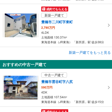
成約でもらえる
新築一戸建て
豊橋市二川町字東町
2,790万円
4LDK
土地面積 130.37m
2
東海道本線（JR東海） 「新所原」駅 徒歩38分
成約でもらえる
新築一戸建てをもっと見る
新築一戸建て
おすすめの中古一戸建て
豊橋市二川町字東町
2,790万円
中古一戸建て
4LDK
土地面積 130.37m
2
豊橋市雲谷町字八尻
東海道本線（JR東海） 「新所原」駅 徒歩38分
590万円
4DK
土地面積 107.54m
2
東海道本線（JR東海） 「新所原」駅 徒歩15分
成約でもらえる