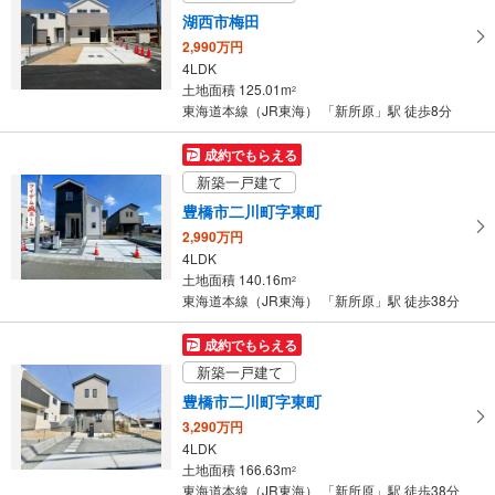
取
湖西市梅田
る
2,990万円
・
4LDK
条
土地面積 125.01m
2
件
東海道本線（JR東海） 「新所原」駅 徒歩8分
を
マ
成約でもらえる
イ
新築一戸建て
ペ
豊橋市二川町字東町
ー
2,990万円
ジ
4LDK
に
土地面積 140.16m
2
保
東海道本線（JR東海） 「新所原」駅 徒歩38分
存
す
成約でもらえる
る
新築一戸建て
豊橋市二川町字東町
3,290万円
4LDK
土地面積 166.63m
2
東海道本線（JR東海） 「新所原」駅 徒歩38分