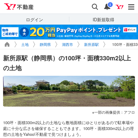
Yahoo!不動産
検索
通知
i
ログイン
ID新規取得
土地
静岡県
湖西市
新所原駅
100坪・面積3
新所原駅（静岡県）の100坪・面積330m2以上
の土地
一部の画像提供：アフロ
100坪・面積330m2以上の土地なら敷地面積にゆとりがあるので駐車場や
庭に十分な広さを確保することもできます。100坪・面積330m2以上の理
想の土地をYahoo!不動産で見つけましょう。