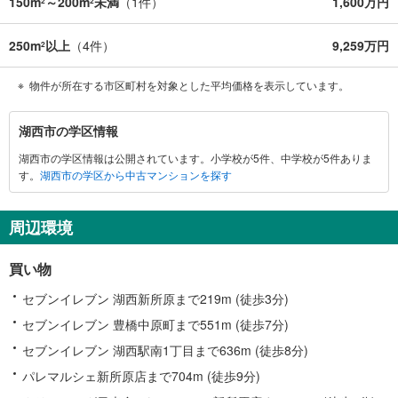
150m
～200m
未満
（
1
件）
1,600万円
2
2
250m
以上
（
4
件）
9,259万円
2
物件が所在する市区町村を対象とした平均価格を表示しています。
湖
湖西市の学区情報
西
湖西市の学区情報は公開されています。小学校が5件、中学校が5件ありま
市
す。
湖西市の学区から中古マンションを探す
に
関
す
周辺環境
る
情
買い物
報
セブンイレブン 湖西新所原まで219m (徒歩3分)
セブンイレブン 豊橋中原町まで551m (徒歩7分)
セブンイレブン 湖西駅南1丁目まで636m (徒歩8分)
パレマルシェ新所原店まで704m (徒歩9分)