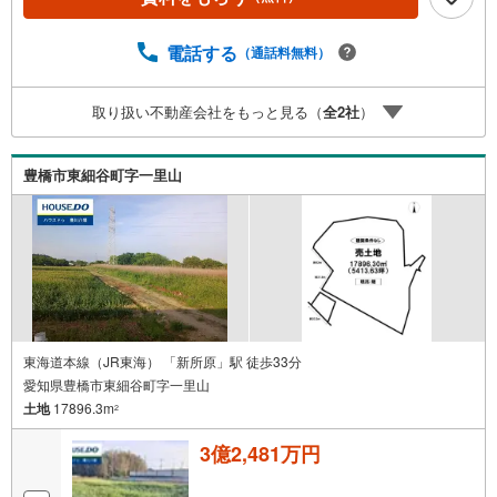
電話する
（通話料無料）
取り扱い不動産会社をもっと見る（
全
2
社
）
豊橋市東細谷町字一里山
東海道本線（JR東海） 「新所原」駅 徒歩33分
愛知県豊橋市東細谷町字一里山
土地
17896.3m
2
3億2,481万円