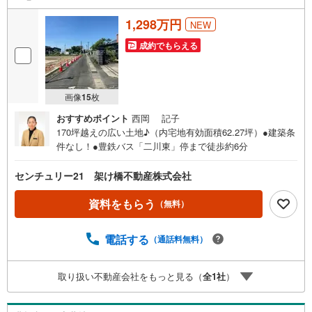
1,298万円
NEW
成約でもらえる
画像
15
枚
おすすめポイント
西岡 記子
170坪越えの広い土地♪（内宅地有効面積62.27坪）●建築条
件なし！●豊鉄バス「二川東」停まで徒歩約6分
センチュリー21 架け橋不動産株式会社
資料をもらう
（無料）
電話する
（通話料無料）
取り扱い不動産会社をもっと見る（
全
1
社
）