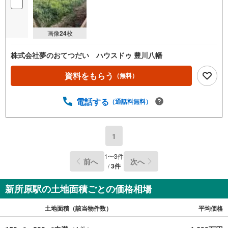
画像
24
枚
株式会社夢のおてつだい ハウスドゥ 豊川八幡
資料をもらう
（無料）
電話する
（通話料無料）
1
1
〜
3
件
前へ
次へ
/
3
件
新所原駅の土地面積ごとの価格相場
土地面積（該当物件数）
平均価格