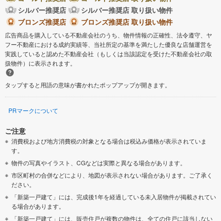
シルバー推奨店
シルバー推奨店 取り扱い物件
ブロンズ推奨店
ブロンズ推奨店 取り扱い物件
広告商品を購入している不動産会社のうち、物件情報の正確性、法令遵守、ヤ
フー不動産における成約実績等、当社所定の基準を満たした優良な店舗運営を
実践していると認めた不動産会社（もしくは当該認定を受けた不動産会社の取
扱物件）に表示されます。
タップすると用語の意味が書かれたポップアップが開きます。
PRマークについて
ご注意
消費税および地方消費税の対象となる場合は税込み価格が表示されていま
す。
物件の写真やイラスト、CGなどは実際と異なる場合があります。
市区町村の合併などにより、地図が表示されない場合があります。ご了承く
ださい。
「新築一戸建て」には、完成後1年を経過している未入居物件が掲載されてい
る場合があります。
「新築一戸建て」には、販売住戸が複数の物件は、全ての住戸に該当しない