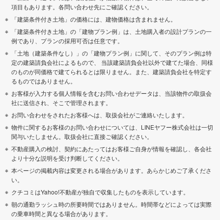
項目もあります。各問い合わせ先にご確認ください。
「建築条件付き土地」の価格には、建物価格は含まれません。
「建築条件付き土地」の「建物プラン例」は、土地購入者の設計プランの一
例であり、プランの採用可否は任意です。
「土地（建築条件なし）」の「建物プラン例」に関して、そのプラン例は特
定の建築請負会社によるもので、 当該建築請負会社以外で建てた場合、同様
のものが同価格で建てられるとは限りません。また、建築請負会社を特定す
るものではありません。
お客様が入力する個人情報を含むお問い合わせデータは、当該物件の取扱会
社に送信され、そこで管理されます。
お問い合わせをされたお客様へは、取扱会社がご連絡いたします。
物件に関するお客様のお問い合わせについては、LINEヤフー株式会社は一切
関与いたしません。取扱会社に直接ご確認ください。
不動産購入の検討、契約にあたってはお客様ご自身が情報を確認し、各会社
より十分な説明を受け判断してください。
本ページの掲載内容は変更される場合があります。あらかじめご了承くださ
い。
クチコミはYahoo!不動産が独自で収集したものを表示しています。
朝の通勤ラッシュ時の所要時間ではありません。時間帯などによっては実際
の乗車時間と異なる場合があります。