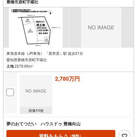
豊橋市原町字蔵社
東海道本線（JR東海） 「新所原」駅 徒歩21分
愛知県豊橋市原町字蔵社
土地
2279.95m
2
2,780万円
画像
11
枚
夢のおてつだい ハウスドゥ 豊橋向山
資料をもらう
（無料）