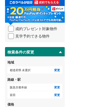
取
る
武蔵野線
(
42
)
・
らえる
成約でもらえる
成約でもらえる
条
横須賀線
(
17
)
建て
新築一戸建て
新築一戸建て
件
6,099万円
3,980万円
を
青梅線
(
18
)
83m
建物面積 109.01m
建物面積 93.15m
2
2
2
成約プレゼント対象物件
マ
4LDK
3LDK
イ
小海線
(
27
)
見学予約できる物件
 「富田」駅 徒歩
阪急京都本線 「富田」駅 徒歩
阪急京都本線 「富田」駅
ペ
33分 他
35分 他
ー
京浜東北線
(
25
)
ジ
に
検索条件の変更
総武線
(
13
)
保
存
御殿場線
(
23
)
地域
す
る
中央本線（JR東海）
(
61
)
都道府県 未選択
変更
太多線
(
20
)
路線・駅
名松線
(
2
)
阪急京都本線
変更
富田
変更
東海道本線（JR西日本）
(
45
)
価格
小浜線
(
0
)
らえる
成約でもらえる
成約でもらえる