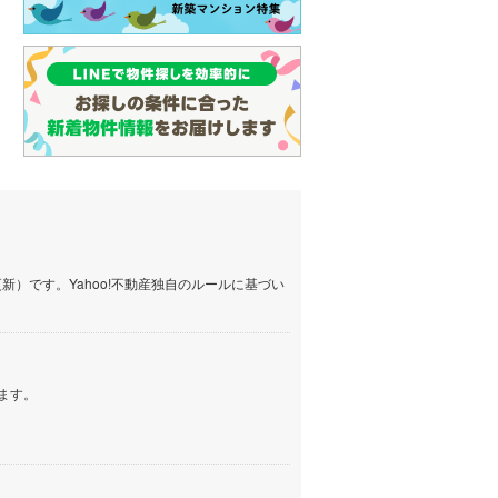
名古屋市営地下鉄鶴舞線
(
13
)
名古屋市営地下鉄名港線
(
4
)
OsakaMetro長堀鶴見緑地線
(
0
)
OsakaMetro谷町線
(
2
)
OsakaMetro千日前線
(
0
)
神戸市営地下鉄海岸線
(
0
)
福岡市地下鉄七隈線
(
10
)
）です。Yahoo!不動産独自のルールに基づい
函館市電宝来・谷地頭線
(
0
)
真岡鐵道
(
2
)
ます。
山形鉄道フラワー長井線
(
0
)
えちごトキめき鉄道妙高はねうまラ
イン
(
1
)