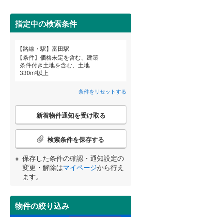
田沢湖線
(
1
)
指定中の検索条件
八戸線
(
0
)
磐越西線
(
6
)
詳しく見る
路線・駅
富田駅
宮崎
鹿児島
沖縄
条件
価格未定を含む、建築
陸羽西線
(
0
)
条件付き土地を含む、土地
330
m
以上
2
左沢線
(
2
)
条件をリセットする
津軽線
(
0
)
する
る
条件をリセットする
条件をリセットする
条件をリセットする
条件をリセットする
条件をリセットする
条件をリセットする
こ
信越本線
(
13
)
新着物件通知を受け取る
の
検
弥彦線
(
0
)
索
検索条件を保存する
条
総武本線
(
99
)
件
保存した条件の確認・通知設定の
で
変更・解除は
マイページ
から行え
通
ます。
京葉線
(
0
)
知
を
久留里線
(
36
)
受
物件の絞り込み
け
山手線
(
0
)