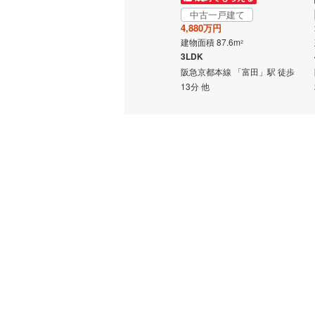
2,980万円
中古一戸建て
越美北線
(
建物面積 112.05m
2
4,880万円
4LDK
建物面積 87.6m
2
氷見線
(
1
)
阪急京都本線 「富田」駅 徒歩
3LDK
22分 他
紀勢本線（
駅 徒歩
阪急京都本線 「富田」駅 徒歩
13分 他
桜島線
(
0
)
加古川線
(
赤穂線
(
8
)
宇野線
(
8
)
福塩線
(
25
岩徳線
(
1
)
小野田線
(
舞鶴線
(
0
)
木次線
(
1
)