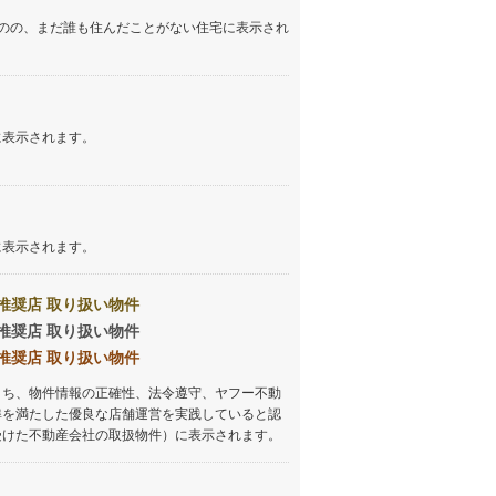
のの、まだ誰も住んだことがない住宅に表示され
しなの鉄道
(
173
)
津軽鉄道
(
0
)
三陸鉄道リアス線
(
0
)
に表示されます。
仙台空港アクセス線
(
8
)
松本電鉄上高地線
(
3
)
関東鉄道常総線
(
8
)
に表示されます。
銚子電気鉄道
(
0
)
推奨店 取り扱い物件
上信電鉄上信線
(
6
)
推奨店 取り扱い物件
推奨店 取り扱い物件
埼玉新都市交通伊奈線
(
23
)
うち、物件情報の正確性、法令遵守、ヤフー不動
京成成田高速鉄道アクセス線
(
0
)
準を満たした優良な店舗運営を実践していると認
受けた不動産会社の取扱物件）に表示されます。
京成千葉線
(
5
)
京成松戸線
(
5
)