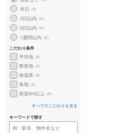
和歌山線
(
28
)
本日
（
0
）
3日以内
東西線
(
0
)
（
0
）
5日以内
（
0
）
予讃線
(
11
)
1週間以内
（
0
）
高徳線
(
12
)
こだわり条件
牟岐線
(
2
)
平坦地
（
0
）
山陽本線（JR九州）
(
3
)
整形地
（
0
）
篠栗線
(
5
)
南道路
（
0
）
角地
指宿枕崎線
(
48
)
（
0
）
前道6m以上
（
0
）
筑肥線
(
8
)
すべてのこだわりを見る
久大本線
(
23
)
キーワードで探す
日田彦山線
(
6
)
筑豊本線
(
24
)