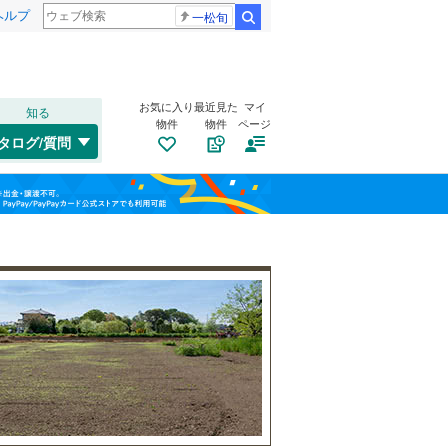
ヘルプ
一松旬
検索
お気に入り
最近見た
マイ
知る
物件
物件
ページ
千歳線
(
2
)
タログ/質問
日高本線
(
0
)
南道路
（
0
）
福島
宗谷本線
(
0
)
(
0
)
(
0
)
(
0
)
古家あり
（
0
）
栃木
群馬
山梨
東北本線
(
209
)
川越線
(
15
)
(
0
)
(
0
)
(
0
)
吾妻線
(
23
)
日光線
(
27
)
仙石線
(
31
)
小学校まで1km以内
（
0
）
和歌山
大船渡線
(
1
)