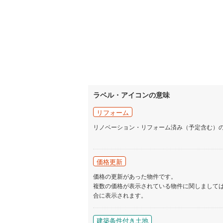
名古屋市
名古屋市
京都市営
OsakaMe
OsakaMe
ラベル・アイコンの意味
OsakaMe
リフォーム
福岡市地
リノベーション・リフォーム済み（予定含む）
私鉄・その他
札幌市電
(
価格更新
道南いさ
価格の更新があった物件です。
複数の価格が表示されている物件に関しまして
阿武隈急
合に表示されます。
秋田内陸
建築条件付き土地