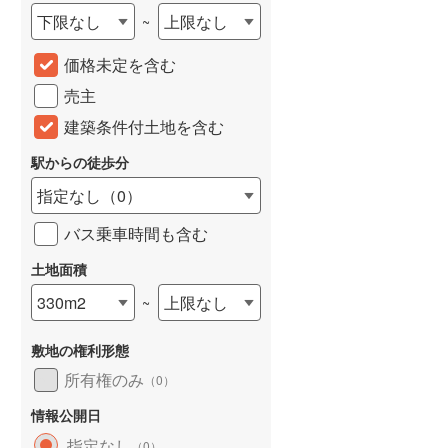
下限なし
上限なし
~
建て
中古一戸建て
中古一戸建て
城端線
(
0
)
3,199万円
4,200万円
88m
建物面積 78.16m
建物面積 87.07m
価格未定を含む
2
2
2
関西本線（JR西日本）
(
29
)
3LDK
3LDK
売主
大阪環状線
(
0
)
 「富田」駅 徒歩
阪急京都本線 「富田」駅 徒歩
阪急京都本線 「富田」駅
18分 他
19分 他
建築条件付土地を含む
山陽本線（JR西日本）
(
69
)
駅からの徒歩分
姫新線
(
26
)
指定なし
（
0
）
吉備線
(
4
)
バス乗車時間も含む
芸備線
(
7
)
土地面積
可部線
(
7
)
330m2
上限なし
~
宇部線
(
0
)
敷地の権利形態
山陰本線
(
45
)
所有権のみ
（
0
）
境線
(
3
)
情報公開日
奈良線
(
13
)
指定なし
（
0
）