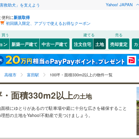
Yahoo! JAPAN
害救助犬」を支えよう
と便利に
新規取得
初回購入限定、アプリで使えるお得なクーポン
検索条件を保存しました
買う
建てる
売る
12
)
札沼線
(
0
)
建ち方、日当たり
ョン
新築一戸建て
中古一戸建て
注文住宅
土地
売却査定
カ
この検索条件の新着物件通知は、
マイページ
から設定できます。
室蘭本線
(
4
)
以上
（
0
）
角地
（
0
）
岩手
宮城
秋田
山形
7
)
富良野線
(
0
)
)
(
0
)
(
0
)
(
2
)
(
4
)
(
1
)
(
0
)
0
）
整形地
（
0
）
富田駅、価格未定を含む、建築条件付き土地を含む、土
神奈川
埼玉
千葉
茨城
1
)
釧網本線
(
0
)
高槻市
富田駅
100坪・面積330m2以上の物件一覧
地330
m
以上
2
契約、入居関連など
8
)
水郡線
(
48
)
長野
富山
石川
福井
)
(
0
)
(
1
)
(
4
)
(
0
)
(
0
)
(
0
)
坪・面積330m2以上
（
0
）
第一種低層住居専用地域
（
0
）
の土地
)
上越線
(
20
)
閉じる
閉じる
お気に入りリストを見る
お気に入りリストを見る
閉じる
閉じる
岐阜
静岡
三重
ら敷地面積にゆとりがあるので駐車場や庭に十分な広さを確保すること
検索条件を保存する
4
)
水戸線
(
8
)
の理想の土地をYahoo!不動産で見つけましょう。
)
(
0
)
)
仙山線
(
19
)
マイページ
駅が始発駅
（
0
）
海まで2km以内
（
0
）
兵庫
京都
滋賀
奈良
)
気仙沼線
(
3
)
応