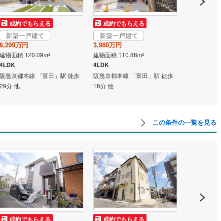
鶴見線
(
2
)
成約でもらえる
成約でもらえる
成約でも
)
根岸線
(
4
)
新築一戸建て
新築一戸建て
新築一戸
6,299万円
3,980万円
2,180万円
)
中央本線（JR東日本）
(
96
)
建物面積 120.09m
建物面積 110.88m
建物面積 66.
2
2
4LDK
4LDK
3LDK
12
)
八高線
(
34
)
阪急京都本線 「富田」駅 徒歩
阪急京都本線 「富田」駅 徒歩
阪急京都本線
29分 他
18分 他
20分 他
5
)
大糸線（JR東日本）
(
9
)
各駅停車）
(
16
)
埼京線
(
13
)
この条件の一覧を見る
)
東海道本線（JR東海）
(
194
)
)
飯田線
(
69
)
高山本線（JR東海）
(
13
)
JR東海）
(
15
)
紀勢本線（JR東海）
(
2
)
博多南線
(
2
)
R西日本）
(
0
)
北陸本線
(
2
)
成約でもらえる
成約でもらえる
成約でも