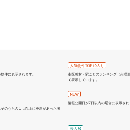
営地下鉄東山線
(
18
)
名古屋市営地下鉄名城線
(
24
)
営地下鉄桜通線
(
12
)
名古屋市営地下鉄上飯田線
(
4
)
地下鉄烏丸線
(
14
)
京都市営地下鉄東西線
(
12
)
tro今里筋線
(
0
)
OsakaMetro御堂筋線
(
2
)
tro四つ橋線
(
0
)
OsakaMetro中央線
(
2
)
tro堺筋線
(
0
)
神戸市営地下鉄西神・山手線
(
1
)
人気物件TOP10入り
下鉄空港線
(
5
)
福岡市地下鉄箱崎線
(
3
)
の物件に表示されます。
市区町村・駅ごとのランキング（火曜更新
て表示しています。
0
)
函館市電
(
0
)
NEW
りび鉄道
(
0
)
わたらせ渓谷鐵道
(
9
)
情報公開日が7日以内の場合に表示され
はそのうちの１つ以上に更新があった場
行
(
17
)
会津鉄道
(
1
)
縦貫鉄道
(
0
)
しなの鉄道北しなの線
(
3
)
未入居