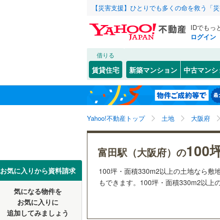
【災害支援】ひとりでも多くの命を救う「災
IDでもっ
ログイン
借りる
北海道
JR
北海道
函館本線
(
こだわり条件
配置、向き、
賃貸住宅
新築マンション
中古マンシ
石勝線
(
0
)
前道6m
東北
青森
根室本線
(
(
1
)
(
0
)
(
0
平坦地
（
関東
東京
石北本線
(
Yahoo!不動産トップ
土地
大阪府
販売、価格、
常磐線
(
13
信越・北陸
新潟
(
0
)
(
0
)
(
3
100
更地渡し
富田駅（大阪府）の
高崎線
(
45
東海
愛知
お気に入りから資料請求
100坪・面積330m2以上の土地な
立地
両毛線
(
10
もできます。100坪・面積330m2以上
(
0
)
(
0
)
(
0
烏山線
(
23
気になる物件を
最寄りの
近畿
大阪
お気に入りに
石巻線
(
20
追加してみましょう
オンライン対