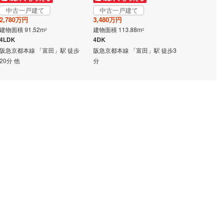
中古一戸建て
中古一戸建て
中古一戸
2
)
七尾線
(
2
)
2,780万円
3,480万円
780万円
建物面積 91.52m
建物面積 113.88m
建物面積 39.
2
2
高山本線（JR西日本）
(
0
)
4LDK
4DK
2DK
JR西日本）
(
15
)
湖西線
(
58
)
阪急京都本線 「富田」駅 徒歩
阪急京都本線 「富田」駅 徒歩3
阪急京都本線
20分 他
分
13分 他
福知山線
(
28
)
14
)
播但線
(
29
)
津山線
(
3
)
伯備線
(
9
)
)
呉線
(
10
)
山口線
(
2
)
0
)
美祢線
(
0
)
因美線
(
6
)
草津線
(
13
)