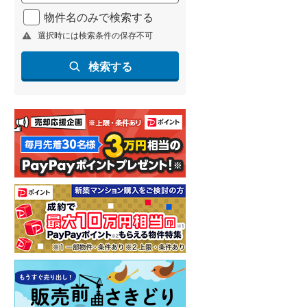
北海道新幹線
(
0
)
物件名のみで検索する
選択時には検索条件の保存不可
山形新幹線
(
36
)
東海道新幹線
(
65
)
検索する
九州新幹線
(
28
)
札幌市営地下鉄東豊線
(
1
)
東京メトロ銀座線
(
0
)
東京メトロ日比谷線
(
2
)
東京メトロ有楽町線
(
3
)
東京メトロ副都心線
(
2
)
都営新宿線
(
6
)
横浜市営地下鉄グリーンライン
(
2
)