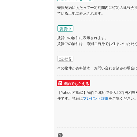
売買契約にあたって一定期間内に特定の建設会
いすみ鉄
ている土地に表示されます。
IGRいわ
賃貸中
弘南鉄道
賃貸中の物件に表示されます。
由利高原
賃貸中の物件は、原則ご自身でお住まいいただ
長野電鉄
請求済
宇都宮ラ
その物件が資料請求・お問い合わせ済みの場合
鹿島臨海
成約でもらえる
小湊鐵道
(
【Yahoo!不動産】物件ご成約で最大20万円相当
件です。詳細は
プレゼント詳細
をご覧ください
上毛電気
流鉄流山
京成本線
(
京成金町