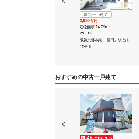
南武線
(
2
)
新築一戸建て
成約でもらえる
2,980万円
横浜線
(
46
新築一戸建て
建物面積 74.79m
2
3,480万円
相模線
(
42
2SLDK
建物面積 110.96m
2
阪急京都本線 「富田」駅 徒歩
3LDK
五日市線
(
18分 他
駅 徒歩
阪急京都本線 「富田」駅 徒歩
44分 他
篠ノ井線
(
常磐線（
おすすめの中古一戸建て
伊東線
(
25
身延線
(
58
武豊線
(
7
)
関西本線（
参宮線
(
0
)
大糸線（J
中古一戸建て
成約でもらえる