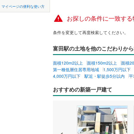
中国
鳥取
北上線
(
1
)
マイページの便利な使い方
オンライ
山田線
(
1
)
お探しの条件に一致する
四国
徳島
大湊線
(
0
)
オンライ
条件を変更して再度検索してください。
九州・沖縄
福岡
只見線
(
1
)
富田駅の土地を他のこだわりから
奥羽本線
(
男鹿線
(
1
)
0
0
0
0
0
0
面積120m2以上
面積150m2以上
面積2
該当物件
該当物件
該当物件
該当物件
該当物件
該当物件
件
件
件
件
件
件
第一種低層住居専用地域
1,500万円以下
羽越本線
(
4,000万円以下
駅近・駅徒歩5分以内
平
飯山線
(
0
)
おすすめの新築一戸建て
湘南新宿
(
93
)
外房線
(
12
成田線
(
17
東金線
(
36