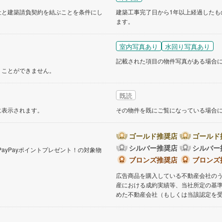
社と建築請負契約を結ぶことを条件にし
建築工事完了日から1年以上経過したも
道
(
9
)
北越急行ほくほく線
(
0
)
ます。
て銀河鉄道
(
1
)
青い森鉄道
(
1
)
室内写真あり
水回り写真あり
弘南線
(
0
)
弘南鉄道大鰐線
(
0
)
記載された項目の物件写真がある場合
鉄道鳥海山ろく線
(
1
)
福島交通飯坂線
(
6
)
くことができません。
長野線
(
3
)
上田電鉄別所線
(
2
)
既読
イトレール
(
22
)
関東鉄道竜ケ崎線
(
3
)
に表示されます。
その物件を既にご覧になっている場合
鉄道大洗鹿島線
(
45
)
ひたちなか海浜鉄道湊線
(
4
)
ゴールド推奨店
ゴールド
22
)
千葉都市モノレール
(
7
)
シルバー推奨店
シルバー
PayPayポイントプレゼント！の対象物
。
ブロンズ推奨店
ブロンズ
鉄道上毛線
(
53
)
秩父鉄道
(
12
)
広告商品を購入している不動産会社の
線
(
1
)
つくばエクスプレス
(
18
)
産における成約実績等、当社所定の基
めた不動産会社（もしくは当該認定を
24
)
京成押上線
(
1
)
線
(
2
)
京成千原線
(
1
)