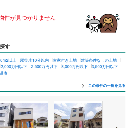
島根
岡山
広島
山口
釜石線
(
0
)
ン内見(相談)可
（
0
）
IT重説可
（
0
）
花輪線
(
0
)
物件が見つかりません
香川
愛媛
高知
保存した条件を見る
磐越東線
(
4
)
ン対応とは？
佐賀
長崎
熊本
大分
陸羽東線
(
14
)
探す
15
)
米坂線
(
0
)
五能線
(
0
)
00m2以上
駅徒歩10分以内
古家付き土地
建築条件なしの土地
この条件で検索する
この条件で検索する
この条件で検索する
この条件で検索する
この条件で検索する
この条件で検索する
市区町村以下を選択
市区町村を選択す
駅を選択する
2,000万円以下
2,500万円以下
3,000万円以下
3,500万円以下
4
)
白新線
(
2
)
坦地
越後線
(
3
)
この条件の一覧を見る
ライン（宇都宮～逗子）
湘南新宿ライン（前橋～小田原）
(
69
)
3
)
内房線
(
128
)
)
鹿島線
(
3
)
)
東海道本線
(
43
)