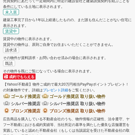
売買契約にあたって一定期間内に特定の建設会社と建築請負契約を結ぶことを
条件にしている土地に表示されます。
未入居
建築工事完了日から1年以上経過したものの、まだ誰も住んだことがない住宅に
表示されます。
賃貸中
賃貸中の物件に表示されます。
賃貸中の物件は、原則ご自身でお住まいいただくことができません。
請求済
その物件が資料請求・お問い合わせ済みの場合に表示されます。
既読
その物件を既にご覧になっている場合に表示されます。
成約でもらえる
【Yahoo!不動産】物件ご成約で最大20万円相当PayPayポイントプレゼント！
の対象物件です。詳細は
プレゼント詳細
をご覧ください。
ゴールド推奨店
ゴールド推奨店 取り扱い物件
シルバー推奨店
シルバー推奨店 取り扱い物件
ブロンズ推奨店
ブロンズ推奨店 取り扱い物件
広告商品を購入している不動産会社のうち、物件情報の正確性、法令遵守、ヤ
フー不動産における成約実績等、当社所定の基準を満たした優良な店舗運営を
実践していると認めた不動産会社（もしくは当該認定を受けた不動産会社の取