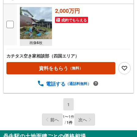
2,000万円
成約でもらえる
画像
6
枚
カチタス空き家相談部（四国エリア）
資料をもらう
（無料）
電話する
（通話料無料）
1
1
〜
1
件
前へ
次へ
/
1
件
丹生駅の土地面積ごとの価格相場