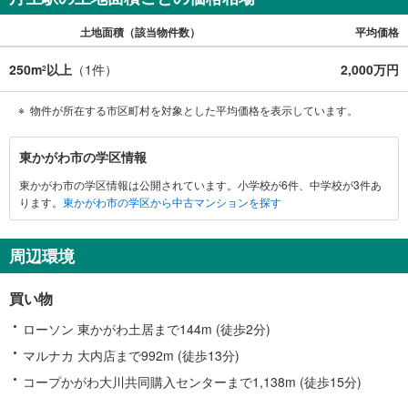
土地面積（該当物件数）
平均価格
250m
以上
（
1
件）
2,000万円
2
物件が所在する市区町村を対象とした平均価格を表示しています。
東
東かがわ市の学区情報
か
東かがわ市の学区情報は公開されています。小学校が6件、中学校が3件あ
が
ります。
東かがわ市の学区から中古マンションを探す
わ
市
に
周辺環境
関
す
買い物
る
情
ローソン 東かがわ土居まで144m (徒歩2分)
報
マルナカ 大内店まで992m (徒歩13分)
コープかがわ大川共同購入センターまで1,138m (徒歩15分)