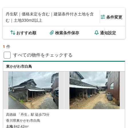
丹生駅｜価格未定を含む｜建築条件付き土地を含
条件変更
む｜土地330m2以上
おすすめ順
検索条件保存
通知設定
1
件
すべての物件をチェックする
東かがわ市白鳥
高徳線 「丹生」駅 徒歩73分
香川県東かがわ市白鳥
土地
842.42m
2