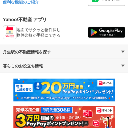
便利な機能のご紹介
Yahoo!不動産 アプリ
地図でサクッと物件探し
物件比較が手軽にできる
丹生駅の不動産情報を探す
暮らしのお役立ち情報
不動産・住宅
賃貸住宅
マンションカタログ
教えて！住まいの先生
新築マンション
中古マンション
新築一戸建て
中古一戸建て
注文住宅
土地
売却査定