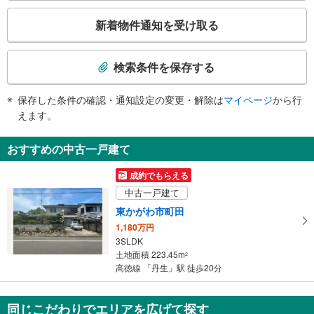
こ
新着物件通知を受け取る
の
検
索
検索条件を保存する
条
件
保存した条件の確認・通知設定の変更・解除は
マイページ
から行
で
えます。
通
知
おすすめの中古一戸建て
を
受
成約でもらえる
け
中古一戸建て
取
東かがわ市町田
る
1,180万円
・
3SLDK
条
土地面積 223.45m
2
件
高徳線 「丹生」駅 徒歩20分
を
マ
同じこだわりでエリアを広げて探す
イ