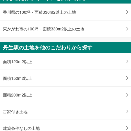
ペ
ー
香川県の100坪・面積330m2以上の土地
ジ
に
東かがわ市の100坪・面積330m2以上の土地
保
存
す
丹生駅の土地を他のこだわりから探す
る
面積120m2以上
面積150m2以上
面積200m2以上
古家付き土地
建築条件なしの土地