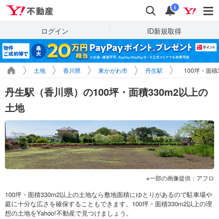
Yahoo!不動産
検索
通知
i
ログイン
ID新規取得
土地
香川県
東かがわ市
丹生駅
100坪・面積
丹生駅（香川県）の100坪・面積330m2以上の
土地
一部の画像提供：アフロ
100坪・面積330m2以上の土地なら敷地面積にゆとりがあるので駐車場や
庭に十分な広さを確保することもできます。100坪・面積330m2以上の理
想の土地をYahoo!不動産で見つけましょう。